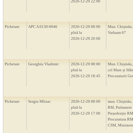
2026-12-29 22:00
Pichetare
APC A 0130-0046
2026-12-29 08:00
Mun. Chișinău, 
pînă la
Varlaam 67
2026-12-29 20:00
Pichetare
Georghiu Vladimir
2026-12-29 08:00
Mun. Chișinău,
pînă la
cel Mare și Sfân
2026-12-29 18:45
Procuraturii Ge
Pichetare
Sergiu Mîrzac
2026-12-29 08:00
mun. Chișinău,
pînă la
RM, Parlament
2026-12-29 17:00
Președenție RM
Procuratura RM
CSM, Ministerul