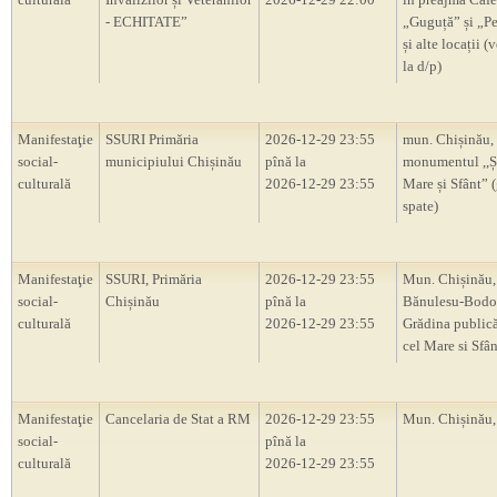
- ECHITATE”
„Guguță” și „P
și alte locații (
la d/p)
Manifestaţie
SSURI Primăria
2026-12-29 23:55
mun. Chișinău,
social-
municipiului Chișinău
pînă la
monumentul ,,Ș
culturală
2026-12-29 23:55
Mare și Sfânt” 
spate)
Manifestaţie
SSURI, Primăria
2026-12-29 23:55
Mun. Chișinău, 
social-
Chișinău
pînă la
Bănulesu-Bodon
culturală
2026-12-29 23:55
Grădina publică
cel Mare si Sfân
Manifestaţie
Cancelaria de Stat a RM
2026-12-29 23:55
Mun. Chișinău
social-
pînă la
culturală
2026-12-29 23:55