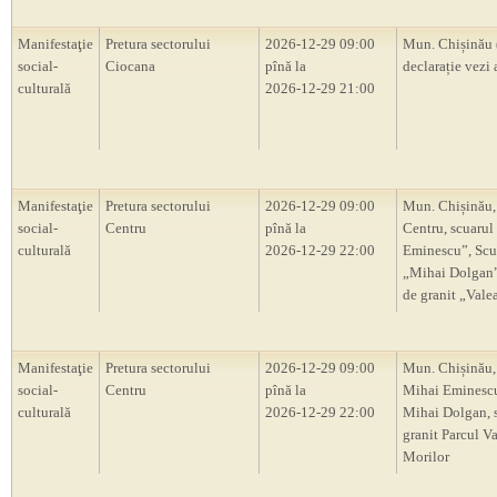
Manifestaţie
Pretura sectorului
2026-12-29 09:00
Mun. Chișinău 
social-
Ciocana
pînă la
declarație vezi 
culturală
2026-12-29 21:00
Manifestaţie
Pretura sectorului
2026-12-29 09:00
Mun. Chișinău,
social-
Centru
pînă la
Centru, scuarul
culturală
2026-12-29 22:00
Eminescu”, Scu
„Mihai Dolgan”,
de granit „Vale
Manifestaţie
Pretura sectorului
2026-12-29 09:00
Mun. Chișinău,
social-
Centru
pînă la
Mihai Eminescu
culturală
2026-12-29 22:00
Mihai Dolgan, s
granit Parcul V
Morilor