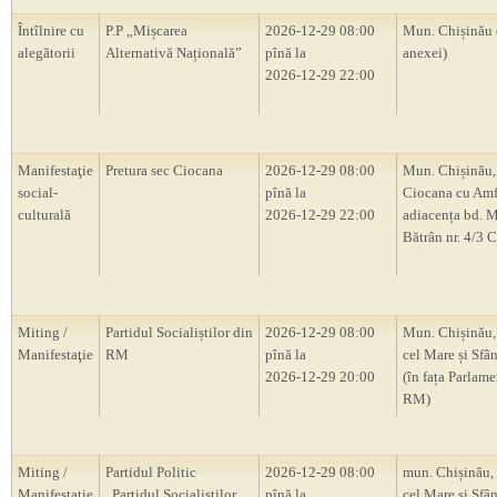
Întîlnire cu
P.P „Mișcarea
2026-12-29 08:00
Mun. Chișinău 
alegătorii
Alternativă Națională”
pînă la
anexei)
2026-12-29 22:00
Manifestaţie
Pretura sec Ciocana
2026-12-29 08:00
Mun. Chișinău,
social-
pînă la
Ciocana cu Amf
culturală
2026-12-29 22:00
adiacența bd. M
Bătrân nr. 4/3 
Miting /
Partidul Socialiștilor din
2026-12-29 08:00
Mun. Chișinău, 
Manifestaţie
RM
pînă la
cel Mare și Sfân
2026-12-29 20:00
(în fața Parlam
RM)
Miting /
Partidul Politic
2026-12-29 08:00
mun. Chișinău, 
Manifestaţie
,,Partidul Socialiștilor
pînă la
cel Mare și Sfân