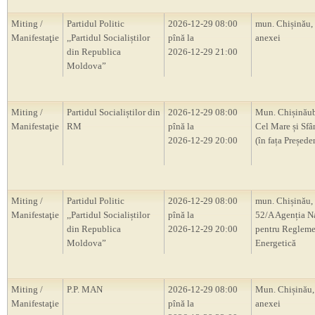
Miting /
Partidul Politic
2026-12-29 08:00
mun. Chișinău,
Manifestaţie
,,Partidul Socialiștilor
pînă la
anexei
din Republica
2026-12-29 21:00
Moldova”
Miting /
Partidul Socialiștilor din
2026-12-29 08:00
Mun. Chișinăub
Manifestaţie
RM
pînă la
Cel Mare și Sfâ
2026-12-29 20:00
(în fața Președ
Miting /
Partidul Politic
2026-12-29 08:00
mun. Chișinău, 
Manifestaţie
,,Partidul Socialiștilor
pînă la
52/A Agenția N
din Republica
2026-12-29 20:00
pentru Regleme
Moldova”
Energetică
Miting /
P.P. MAN
2026-12-29 08:00
Mun. Chișinău,
Manifestaţie
pînă la
anexei