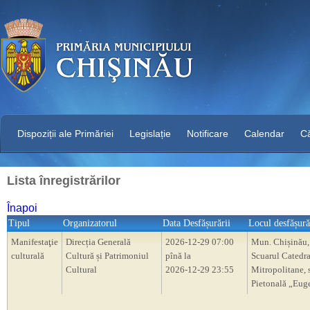
Dispoziții ale Primăriei
Legislație
Notificare
Calendar
C
Lista înregistrărilor
Înapoi
Tipul
Organizatorul
Data Desfășurării
Locul desfășură
Manifestaţie
Direcția Generală
2026-12-29 07:00
Mun. Chișinău
culturală
Cultură și Patrimoniul
pînă la
Scuarul Catedra
Cultural
2026-12-29 23:55
Mitropolitane, s
Pietonală „Eug