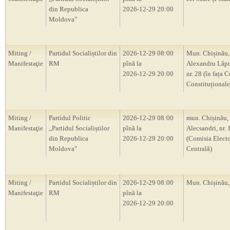
din Republica
2026-12-29 20:00
Moldova”
Miting /
Partidul Socialiștilor din
2026-12-29 08:00
Mun. Chișinău, 
Manifestaţie
RM
pînă la
Alexandru Lăp
2026-12-29 20:00
nr. 28 (în fața C
Constituțional
Miting /
Partidul Politic
2026-12-29 08:00
mun. Chișinău, s
Manifestaţie
,,Partidul Socialiștilor
pînă la
Alecsandri, nr.
din Republica
2026-12-29 20:00
(Comisia Electo
Moldova”
Centrală)
Miting /
Partidul Socialiștilor din
2026-12-29 08:00
Mun. Chișină
Manifestaţie
RM
pînă la
2026-12-29 20:00