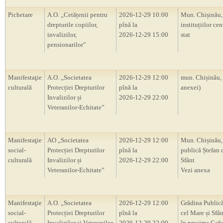
Pichetare
A.O. „Cetățenii pentru
2026-12-29 10:00
Mun. Chișinău, 
drepturile copiilor,
pînă la
instituțiilor cen
invalizilor,
2026-12-29 15:00
stat
pensionarilor”
Manifestaţie
A.O. ,,Societatea
2026-12-29 12:00
mun. Chișinău,
culturală
Protecției Drepturilor
pînă la
anexei)
Invalizilor și
2026-12-29 22:00
Veteranilor-Echitate”
Manifestaţie
AO „Societatea
2026-12-29 12:00
Mun. Chișinău,
social-
Protecției Drepturilor
pînă la
publică Ștefan 
culturală
Invalizilor și
2026-12-29 22:00
Sfânt
Veteranilor-Echitate”
Vezi anexa
Manifestaţie
A.O. „Societatea
2026-12-29 12:00
Grădina Publică
social-
Protecției Drepturilor
pînă la
cel Mare și Sfân
culturală
Invalizilor și Veteranilor
2026-12-29 22:00
în preajma Cafe