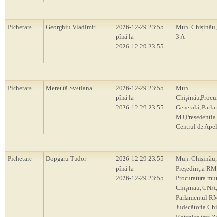
Pichetare
Georghiu Vladimir
2026-12-29 23:55
Mun. Chișinău, 
pînă la
3 A
2026-12-29 23:55
Pichetare
Mereuță Svetlana
2026-12-29 23:55
Mun.
pînă la
Chișinău,Procu
2026-12-29 23:55
Generală, Parl
MJ,Președenți
Centrul de Apel
Pichetare
Dopgaru Tudor
2026-12-29 23:55
Mun. Chișinău,
pînă la
Președinția RM
2026-12-29 23:55
Procuratura mu
Chișinău, CNA,
Parlamentul R
Judecătoria Chi
Botanica (str. Z