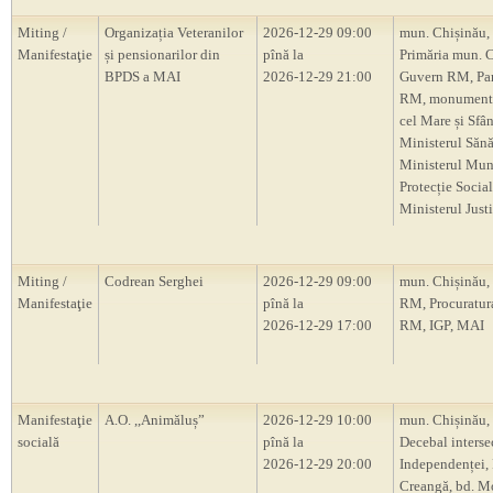
Miting /
Organizația Veteranilor
2026-12-29 09:00
mun. Chișinău,
Manifestaţie
și pensionarilor din
pînă la
Primăria mun. C
BPDS a MAI
2026-12-29 21:00
Guvern RM, Pa
RM, monumentu
cel Mare și Sfâ
Ministerul Sănăt
Ministerul Munc
Protecție Social
Ministerul Justi
Miting /
Codrean Serghei
2026-12-29 09:00
mun. Chișinău,
Manifestaţie
pînă la
RM, Procuratur
2026-12-29 17:00
RM, IGP, MAI
Manifestaţie
A.O. ,,Animăluș”
2026-12-29 10:00
mun. Chișinău, 
socială
pînă la
Decebal intersec
2026-12-29 20:00
Independenței, 
Creangă, bd. M