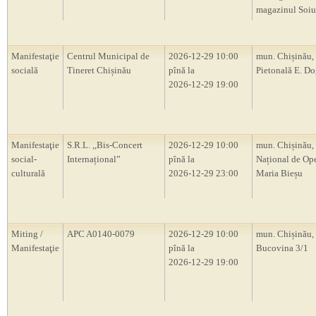
magazinul Soiu
Manifestaţie
Centrul Municipal de
2026-12-29 10:00
mun. Chișinău, 
socială
Tineret Chișinău
pînă la
Pietonală E. D
2026-12-29 19:00
Manifestaţie
S.R.L. ,,Bis-Concert
2026-12-29 10:00
mun. Chișinău, 
social-
Internațional”
pînă la
Național de Ope
culturală
2026-12-29 23:00
Maria Bieșu
Miting /
APC A0140-0079
2026-12-29 10:00
mun. Chișinău, s
Manifestaţie
pînă la
Bucovina 3/1
2026-12-29 19:00