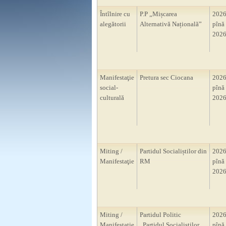
Întîlnire cu
P.P „Mișcarea
2026
alegătorii
Alternativă Națională”
pînă 
2026
Manifestaţie
Pretura sec Ciocana
2026
social-
pînă 
culturală
2026
Miting /
Partidul Socialiștilor din
2026
Manifestaţie
RM
pînă 
2026
Miting /
Partidul Politic
2026
Manifestaţie
,,Partidul Socialiștilor
pînă 