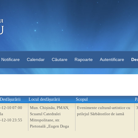
Notificare
Calendar
Căutare
Rapoarte
Autentificare
Dec
Desfășurării
Locul desfășurării
Scopul
P
-12-10 07:00
Mun. Chișinău, PMAN,
Evenimente cultural-artistice cu
la
Scuarul Catedralei
prilejul Sărbătorilor de iarnă
-12-10 23:55
Mitropolitane, str.
Pietonală „Eugen Doga