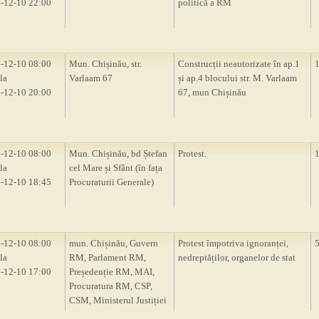
-12-10 22:00
politică a RM
-12-10 08:00
Mun. Chișinău, str.
Construcții neautorizate în ap.1
la
Varlaam 67
și ap.4 blocului str. M. Varlaam
-12-10 20:00
67, mun Chișinău
-12-10 08:00
Mun. Chișinău, bd Ștefan
Protest.
la
cel Mare și Sfânt (în fața
-12-10 18:45
Procuraturii Generale)
-12-10 08:00
mun. Chișinău, Guvern
Protest împotriva ignoranței,
la
RM, Parlament RM,
nedreptăților, organelor de stat
-12-10 17:00
Președenție RM, MAI,
Procuratura RM, CSP,
CSM, Ministerul Justiției