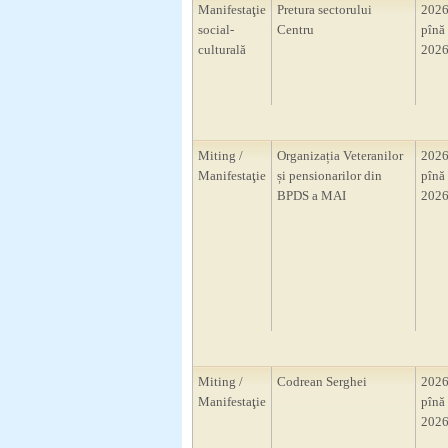
Manifestaţie
Pretura sectorului
2026
social-
Centru
pînă 
culturală
2026
Miting /
Organizația Veteranilor
2026
Manifestaţie
și pensionarilor din
pînă 
BPDS a MAI
2026
Miting /
Codrean Serghei
2026
Manifestaţie
pînă 
2026