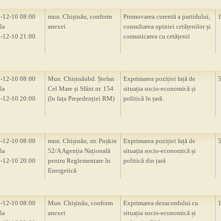
-12-10 08:00
mun. Chișinău, conform
Promovarea curentă a partidului,
la
anexei
consultarea opiniei cetățenilor și
-12-10 21:00
comunicarea cu cetățenii
-12-10 08:00
Mun. Chișinăubd. Ștefan
Exprimarea poziției față de
la
Cel Mare și Sfânt nr. 154
situația socio-economică și
-12-10 20:00
(în fața Președenției RM)
politică în țară.
-12-10 08:00
mun. Chișinău, str. Pușkin
Exprimarea poziției față de
la
52/A Agenția Națională
situația socio-economică și
-12-10 20:00
pentru Reglementare în
politică din țară
Energetică
-12-10 08:00
Mun. Chișinău, conform
Exprimarea dezacordului cu
la
anexei
situația socio-economică și