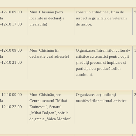
-12-10 09:00
Mun. Chișinău (vezi
constă în atitudinea , lipsa de
la
locațiile în declarația
respect și grijă față de veteranii
-12-10 17:00
prealabilă)
de război.
-12-10 09:00
Mun. Chișinău (în
Organizarea întrunirilor cultural-
la
declarație vezi adresele)
artistice cu tematici pentru copii
-12-10 21:00
și adulți precum și implicare și
participare a producătorilor
autohtoni.
-12-10 09:00
Mun. Chișinău, sec
Organizarea acțiunilor și
la
Centru, scuarul ”Mihai
manifestărilor cultural-artistice
-12-10 22:00
Eminescu”, Scuarul
„Mihai Dolgan”, scările
de granit „Valea Morilor”