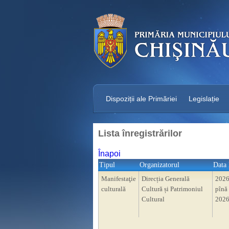
Dispoziții ale Primăriei
Legislație
Lista înregistrărilor
Înapoi
Tipul
Organizatorul
Data 
Manifestaţie
Direcția Generală
2026
culturală
Cultură și Patrimoniul
pînă 
Cultural
2026