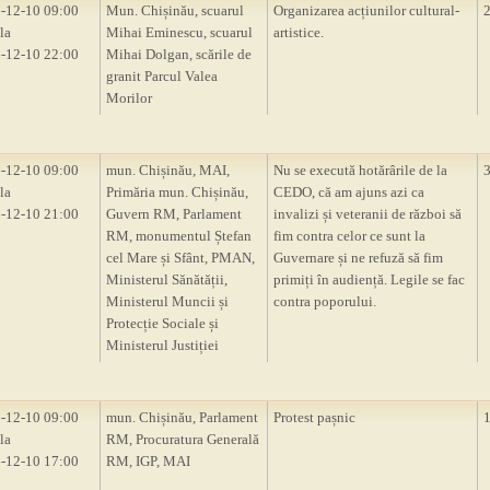
-12-10 09:00
Mun. Chișinău, scuarul
Organizarea acțiunilor cultural-
la
Mihai Eminescu, scuarul
artistice.
-12-10 22:00
Mihai Dolgan, scările de
granit Parcul Valea
Morilor
-12-10 09:00
mun. Chișinău, MAI,
Nu se execută hotărârile de la
la
Primăria mun. Chișinău,
CEDO, că am ajuns azi ca
-12-10 21:00
Guvern RM, Parlament
invalizi și veteranii de război să
RM, monumentul Ștefan
fim contra celor ce sunt la
cel Mare și Sfânt, PMAN,
Guvernare și ne refuză să fim
Ministerul Sănătății,
primiți în audiență. Legile se fac
Ministerul Muncii și
contra poporului.
Protecție Sociale și
Ministerul Justiției
-12-10 09:00
mun. Chișinău, Parlament
Protest pașnic
la
RM, Procuratura Generală
-12-10 17:00
RM, IGP, MAI