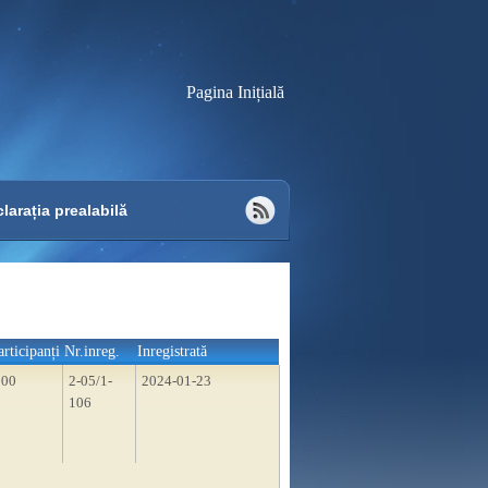
Pagina Inițială
larația prealabilă
articipanți
Nr.inreg.
Inregistrată
300
2-05/1-
2024-01-23
106