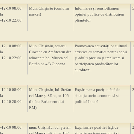
-12-10 08:00
Mun. Chișinău (conform
Informarea și sensibilizarea
la
anexei)
opiniei publice cu distribuirea
-12-10 22:00
pliantelor.
-12-10 08:00
Mun. Chișinău, scuarul
Promovarea activităților cultural-
la
Ciocana cu Amfiteatru din
artistice cu tematici pentru copii
-12-10 22:00
adiacența bd. Mircea cel
și adulți precum și implicare și
Bătrân nr. 4/3 Ciocana
participarea producătorilor
autohtoni.
-12-10 08:00
Mun. Chișinău, bd. Ștefan
Expărimarea poziției față de
la
cel Mare și Sfânt, nr. 105
situația socio-economică și
-12-10 20:00
(în fața Parlamentului
politică în țară.
RM)
-12-10 08:00
mun. Chișinău, bd. Ștefan
Exprimarea poziției față de
la
cel Mare și Sfânt, nr. 152
situația socio-economică și