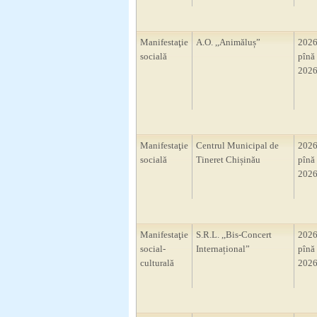
Manifestaţie
A.O. ,,Animăluș”
2026
socială
pînă 
2026
Manifestaţie
Centrul Municipal de
2026
socială
Tineret Chișinău
pînă 
2026
Manifestaţie
S.R.L. ,,Bis-Concert
2026
social-
Internațional”
pînă 
culturală
2026