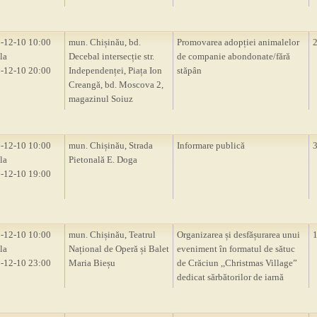
-12-10 10:00
mun. Chișinău, bd.
Promovarea adopției animalelor
la
Decebal intersecție str.
de companie abondonate/fără
-12-10 20:00
Independenței, Piața Ion
stăpân
Creangă, bd. Moscova 2,
magazinul Soiuz
-12-10 10:00
mun. Chișinău, Strada
Informare publică
la
Pietonală E. Doga
-12-10 19:00
-12-10 10:00
mun. Chișinău, Teatrul
Organizarea și desfășurarea unui
la
Național de Operă și Balet
eveniment în formatul de sătuc
-12-10 23:00
Maria Bieșu
de Crăciun ,,Christmas Village”
dedicat sărbătorilor de iarnă