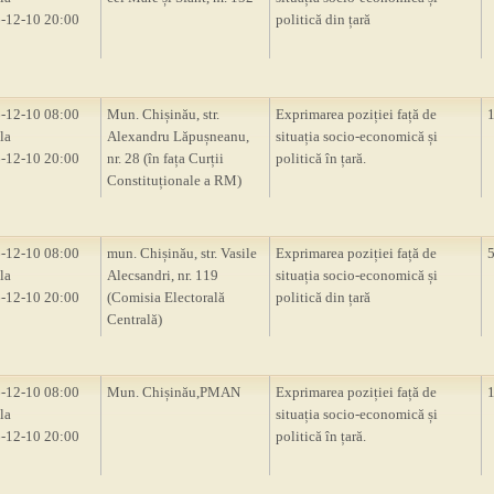
-12-10 20:00
politică din țară
-12-10 08:00
Mun. Chișinău, str.
Exprimarea poziției față de
la
Alexandru Lăpușneanu,
situația socio-economică și
-12-10 20:00
nr. 28 (în fața Curții
politică în țară.
Constituționale a RM)
-12-10 08:00
mun. Chișinău, str. Vasile
Exprimarea poziției față de
la
Alecsandri, nr. 119
situația socio-economică și
-12-10 20:00
(Comisia Electorală
politică din țară
Centrală)
-12-10 08:00
Mun. Chișinău,PMAN
Exprimarea poziției față de
la
situația socio-economică și
-12-10 20:00
politică în țară.