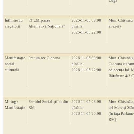
Doga”
Întîlnire cu
P.P „Mișcarea
2026-11-05 08:00
Mun. Chișinău 
alegătorii
Alternativă Națională”
pînă la
anexei)
2026-11-05 22:00
Manifestaţie
Pretura sec Ciocana
2026-11-05 08:00
Mun. Chișinău,
social-
pînă la
Ciocana cu Amf
culturală
2026-11-05 22:00
adiacența bd. M
Bătrân nr. 4/3 
Miting /
Partidul Socialiștilor din
2026-11-05 08:00
Mun. Chișinău, 
Manifestaţie
RM
pînă la
cel Mare și Sfân
2026-11-05 20:00
(în fața Parlam
RM)