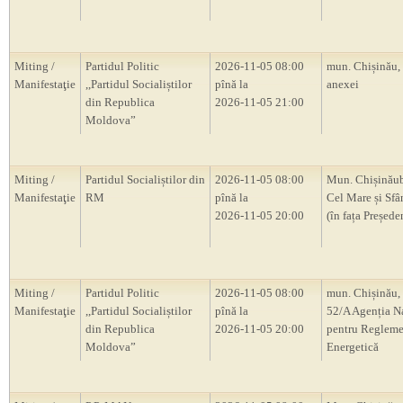
Miting /
Partidul Politic
2026-11-05 08:00
mun. Chișinău,
Manifestaţie
,,Partidul Socialiștilor
pînă la
anexei
din Republica
2026-11-05 21:00
Moldova”
Miting /
Partidul Socialiștilor din
2026-11-05 08:00
Mun. Chișinăub
Manifestaţie
RM
pînă la
Cel Mare și Sfâ
2026-11-05 20:00
(în fața Președ
Miting /
Partidul Politic
2026-11-05 08:00
mun. Chișinău, 
Manifestaţie
,,Partidul Socialiștilor
pînă la
52/A Agenția N
din Republica
2026-11-05 20:00
pentru Regleme
Moldova”
Energetică