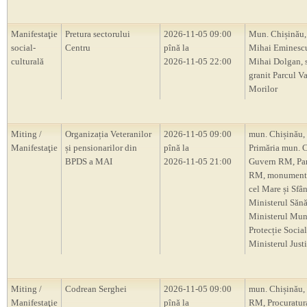
Manifestaţie
Pretura sectorului
2026-11-05 09:00
Mun. Chișinău,
social-
Centru
pînă la
Mihai Eminescu
culturală
2026-11-05 22:00
Mihai Dolgan, s
granit Parcul V
Morilor
Miting /
Organizația Veteranilor
2026-11-05 09:00
mun. Chișinău,
Manifestaţie
și pensionarilor din
pînă la
Primăria mun. C
BPDS a MAI
2026-11-05 21:00
Guvern RM, Pa
RM, monumentu
cel Mare și Sfâ
Ministerul Sănăt
Ministerul Munc
Protecție Social
Ministerul Justi
Miting /
Codrean Serghei
2026-11-05 09:00
mun. Chișinău,
Manifestaţie
pînă la
RM, Procuratur