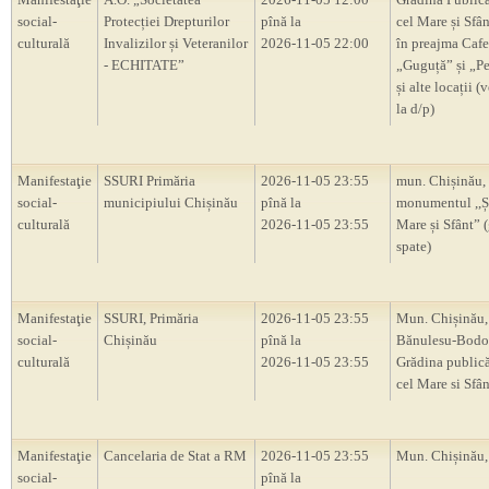
social-
Protecției Drepturilor
pînă la
cel Mare și Sfân
culturală
Invalizilor și Veteranilor
2026-11-05 22:00
în preajma Cafe
- ECHITATE”
„Guguță” și „P
și alte locații (
la d/p)
Manifestaţie
SSURI Primăria
2026-11-05 23:55
mun. Chișinău,
social-
municipiului Chișinău
pînă la
monumentul ,,Ș
culturală
2026-11-05 23:55
Mare și Sfânt” 
spate)
Manifestaţie
SSURI, Primăria
2026-11-05 23:55
Mun. Chișinău, 
social-
Chișinău
pînă la
Bănulesu-Bodon
culturală
2026-11-05 23:55
Grădina publică
cel Mare si Sfân
Manifestaţie
Cancelaria de Stat a RM
2026-11-05 23:55
Mun. Chișinău
social-
pînă la