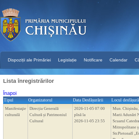
Dispoziții ale Primăriei
Legislație
Notificare
Calendar
C
Lista înregistrărilor
Înapoi
Tipul
Organizatorul
Data Desfășurării
Locul desfășură
Manifestaţie
Direcția Generală
2026-11-05 07:00
Mun. Chișinău,
culturală
Cultură și Patrimoniul
pînă la
Marii Adunări N
Cultural
2026-11-05 23:55
Scuarul Catedra
Mitropolitane ș
Str.Pietonalî „