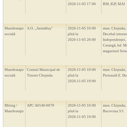
2026-11-05 17:00
RM, IGP, MAI
Manifestaţie
A.O. ,,Animăluș”
2026-11-05 10:00
mun. Chișinău, 
socială
pînă la
Decebal intersec
2026-11-05 20:00
Independenței, 
Creangă, bd. M
magazinul Soiu
Manifestaţie
Centrul Municipal de
2026-11-05 10:00
mun. Chișinău, 
socială
Tineret Chișinău
pînă la
Pietonală E. D
2026-11-05 19:00
Miting /
APC A0140-0079
2026-11-05 10:00
mun. Chișinău, s
Manifestaţie
pînă la
Bucovina 3/1
2026-11-05 19:00