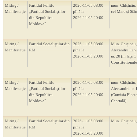
Miting /
Partidul Politic
2026-11-05 08:00
mun. Chișinău, 
Manifestaţie
,,Partidul Socialiștilor
pînă la
cel Mare și Sfân
din Republica
2026-11-05 20:00
Moldova”
Miting /
Partidul Socialiștilor din
2026-11-05 08:00
Mun. Chișinău, 
Manifestaţie
RM
pînă la
Alexandru Lăp
2026-11-05 20:00
nr. 28 (în fața C
Constituțional
Miting /
Partidul Politic
2026-11-05 08:00
mun. Chișinău, s
Manifestaţie
,,Partidul Socialiștilor
pînă la
Alecsandri, nr.
din Republica
2026-11-05 20:00
(Comisia Electo
Moldova”
Centrală)
Miting /
Partidul Socialiștilor din
2026-11-05 08:00
Mun. Chișină
Manifestaţie
RM
pînă la
2026-11-05 20:00