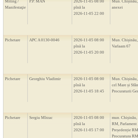
Miting /
P.P. MAN
2026-11-05 08:00
Mun. Chișinău,
Manifestaţie
pînă la
anexei
2026-11-05 22:00
Pichetare
APC A 0130-0046
2026-11-05 08:00
Mun. Chișinău, 
pînă la
Varlaam 67
2026-11-05 20:00
Pichetare
Georghiu Vladimir
2026-11-05 08:00
Mun. Chișinău,
pînă la
cel Mare și Sfân
2026-11-05 18:45
Procuraturii Ge
Pichetare
Sergiu Mîrzac
2026-11-05 08:00
mun. Chișinău,
pînă la
RM, Parlament
2026-11-05 17:00
Președenție RM
Procuratura RM