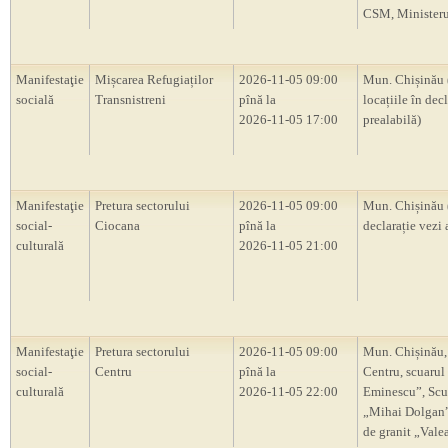
CSM, Ministerul
Manifestaţie
Mișcarea Refugiaților
2026-11-05 09:00
Mun. Chișinău 
socială
Transnistreni
pînă la
locațiile în decl
2026-11-05 17:00
prealabilă)
Manifestaţie
Pretura sectorului
2026-11-05 09:00
Mun. Chișinău 
social-
Ciocana
pînă la
declarație vezi 
culturală
2026-11-05 21:00
Manifestaţie
Pretura sectorului
2026-11-05 09:00
Mun. Chișinău,
social-
Centru
pînă la
Centru, scuarul
culturală
2026-11-05 22:00
Eminescu”, Scu
„Mihai Dolgan”,
de granit „Vale