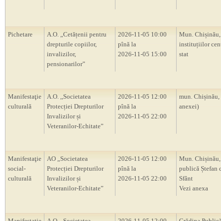
Pichetare
A.O. „Cetățenii pentru
2026-11-05 10:00
Mun. Chișinău, 
drepturile copiilor,
pînă la
instituțiilor cen
invalizilor,
2026-11-05 15:00
stat
pensionarilor”
Manifestaţie
A.O. ,,Societatea
2026-11-05 12:00
mun. Chișinău,
culturală
Protecției Drepturilor
pînă la
anexei)
Invalizilor și
2026-11-05 22:00
Veteranilor-Echitate”
Manifestaţie
AO „Societatea
2026-11-05 12:00
Mun. Chișinău,
social-
Protecției Drepturilor
pînă la
publică Ștefan 
culturală
Invalizilor și
2026-11-05 22:00
Sfânt
Veteranilor-Echitate”
Vezi anexa
Manifestaţie
A.O. „Societatea
2026-11-05 12:00
Grădina Publică