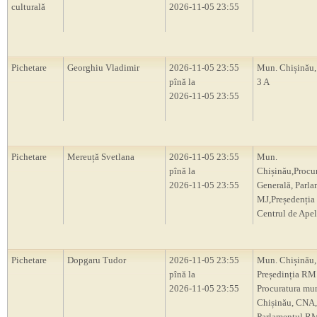
culturală
2026-11-05 23:55
Pichetare
Georghiu Vladimir
2026-11-05 23:55
Mun. Chișinău, 
pînă la
3 A
2026-11-05 23:55
Pichetare
Mereuță Svetlana
2026-11-05 23:55
Mun.
pînă la
Chișinău,Procu
2026-11-05 23:55
Generală, Parl
MJ,Președenți
Centrul de Apel
Pichetare
Dopgaru Tudor
2026-11-05 23:55
Mun. Chișinău,
pînă la
Președinția RM
2026-11-05 23:55
Procuratura mu
Chișinău, CNA,
Parlamentul R