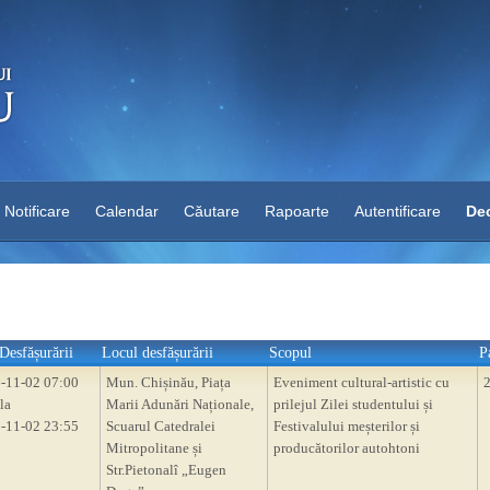
Notificare
Calendar
Căutare
Rapoarte
Autentificare
Dec
Desfășurării
Locul desfășurării
Scopul
P
-11-02 07:00
Mun. Chișinău, Piața
Eveniment cultural-artistic cu
la
Marii Adunări Naționale,
prilejul Zilei studentului și
-11-02 23:55
Scuarul Catedralei
Festivalului meșterilor și
Mitropolitane și
producătorilor autohtoni
Str.Pietonalî „Eugen