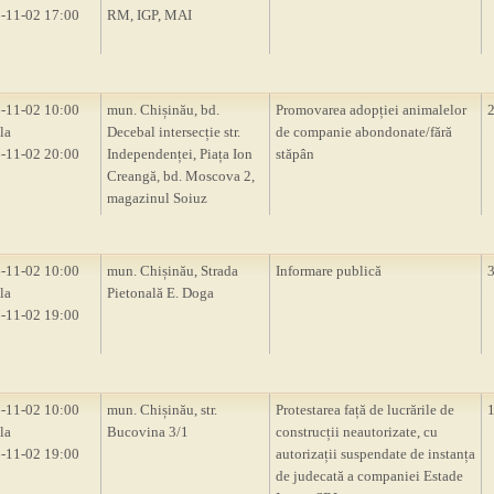
-11-02 17:00
RM, IGP, MAI
-11-02 10:00
mun. Chișinău, bd.
Promovarea adopției animalelor
la
Decebal intersecție str.
de companie abondonate/fără
-11-02 20:00
Independenței, Piața Ion
stăpân
Creangă, bd. Moscova 2,
magazinul Soiuz
-11-02 10:00
mun. Chișinău, Strada
Informare publică
la
Pietonală E. Doga
-11-02 19:00
-11-02 10:00
mun. Chișinău, str.
Protestarea față de lucrările de
la
Bucovina 3/1
construcții neautorizate, cu
-11-02 19:00
autorizații suspendate de instanța
de judecată a companiei Estade