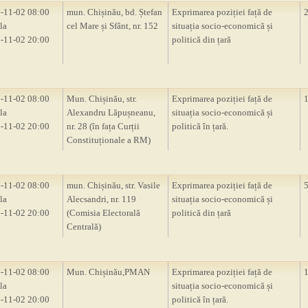
-11-02 08:00
mun. Chișinău, bd. Ștefan
Exprimarea poziției față de
la
cel Mare și Sfânt, nr. 152
situația socio-economică și
-11-02 20:00
politică din țară
-11-02 08:00
Mun. Chișinău, str.
Exprimarea poziției față de
la
Alexandru Lăpușneanu,
situația socio-economică și
-11-02 20:00
nr. 28 (în fața Curții
politică în țară.
Constituționale a RM)
-11-02 08:00
mun. Chișinău, str. Vasile
Exprimarea poziției față de
la
Alecsandri, nr. 119
situația socio-economică și
-11-02 20:00
(Comisia Electorală
politică din țară
Centrală)
-11-02 08:00
Mun. Chișinău,PMAN
Exprimarea poziției față de
la
situația socio-economică și
-11-02 20:00
politică în țară.