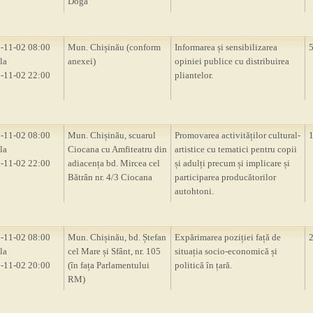
Doga”
-11-02 08:00
Mun. Chișinău (conform
Informarea și sensibilizarea
la
anexei)
opiniei publice cu distribuirea
-11-02 22:00
pliantelor.
-11-02 08:00
Mun. Chișinău, scuarul
Promovarea activităților cultural-
la
Ciocana cu Amfiteatru din
artistice cu tematici pentru copii
-11-02 22:00
adiacența bd. Mircea cel
și adulți precum și implicare și
Bătrân nr. 4/3 Ciocana
participarea producătorilor
autohtoni.
-11-02 08:00
Mun. Chișinău, bd. Ștefan
Expărimarea poziției față de
la
cel Mare și Sfânt, nr. 105
situația socio-economică și
-11-02 20:00
(în fața Parlamentului
politică în țară.
RM)