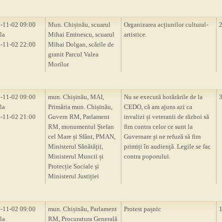
-11-02 09:00
Mun. Chișinău, scuarul
Organizarea acțiunilor cultural-
la
Mihai Eminescu, scuarul
artistice.
-11-02 22:00
Mihai Dolgan, scările de
granit Parcul Valea
Morilor
-11-02 09:00
mun. Chișinău, MAI,
Nu se execută hotărârile de la
la
Primăria mun. Chișinău,
CEDO, că am ajuns azi ca
-11-02 21:00
Guvern RM, Parlament
invalizi și veteranii de război să
RM, monumentul Ștefan
fim contra celor ce sunt la
cel Mare și Sfânt, PMAN,
Guvernare și ne refuză să fim
Ministerul Sănătății,
primiți în audiență. Legile se fac
Ministerul Muncii și
contra poporului.
Protecție Sociale și
Ministerul Justiției
-11-02 09:00
mun. Chișinău, Parlament
Protest pașnic
la
RM, Procuratura Generală