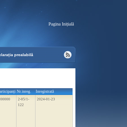
Pagina Inițială
larația prealabilă
articipanți
Nr.inreg.
Inregistrată
200000
2-05/1-
2024-01-23
122