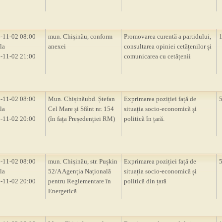
-11-02 08:00
mun. Chișinău, conform
Promovarea curentă a partidului,
la
anexei
consultarea opiniei cetățenilor și
-11-02 21:00
comunicarea cu cetățenii
-11-02 08:00
Mun. Chișinăubd. Ștefan
Exprimarea poziției față de
la
Cel Mare și Sfânt nr. 154
situația socio-economică și
-11-02 20:00
(în fața Președenției RM)
politică în țară.
-11-02 08:00
mun. Chișinău, str. Pușkin
Exprimarea poziției față de
la
52/A Agenția Națională
situația socio-economică și
-11-02 20:00
pentru Reglementare în
politică din țară
Energetică