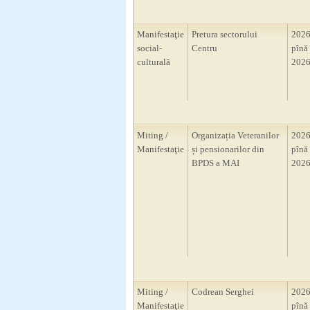
Manifestaţie
Pretura sectorului
2026
social-
Centru
pînă 
culturală
2026
Miting /
Organizația Veteranilor
2026
Manifestaţie
și pensionarilor din
pînă 
BPDS a MAI
2026
Miting /
Codrean Serghei
2026
Manifestaţie
pînă 