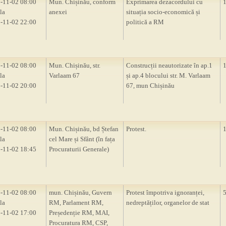
-11-02 08:00
Mun. Chișinău, conform
Exprimarea dezacordului cu
la
anexei
situația socio-economică și
-11-02 22:00
politică a RM
-11-02 08:00
Mun. Chișinău, str.
Construcții neautorizate în ap.1
la
Varlaam 67
și ap.4 blocului str. M. Varlaam
-11-02 20:00
67, mun Chișinău
-11-02 08:00
Mun. Chișinău, bd Ștefan
Protest.
la
cel Mare și Sfânt (în fața
-11-02 18:45
Procuraturii Generale)
-11-02 08:00
mun. Chișinău, Guvern
Protest împotriva ignoranței,
la
RM, Parlament RM,
nedreptăților, organelor de stat
-11-02 17:00
Președenție RM, MAI,
Procuratura RM, CSP,