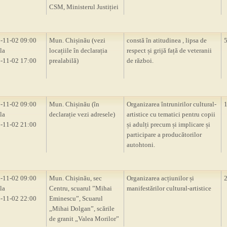
CSM, Ministerul Justiției
-11-02 09:00
Mun. Chișinău (vezi
constă în atitudinea , lipsa de
la
locațiile în declarația
respect și grijă față de veteranii
-11-02 17:00
prealabilă)
de război.
-11-02 09:00
Mun. Chișinău (în
Organizarea întrunirilor cultural-
la
declarație vezi adresele)
artistice cu tematici pentru copii
-11-02 21:00
și adulți precum și implicare și
participare a producătorilor
autohtoni.
-11-02 09:00
Mun. Chișinău, sec
Organizarea acțiunilor și
la
Centru, scuarul ”Mihai
manifestărilor cultural-artistice
-11-02 22:00
Eminescu”, Scuarul
„Mihai Dolgan”, scările
de granit „Valea Morilor”