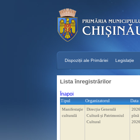
Dispoziții ale Primăriei
Legislație
Lista înregistrărilor
Înapoi
Tipul
Organizatorul
Data 
Manifestaţie
Direcția Generală
2026
culturală
Cultură și Patrimoniul
pînă 
Cultural
2026