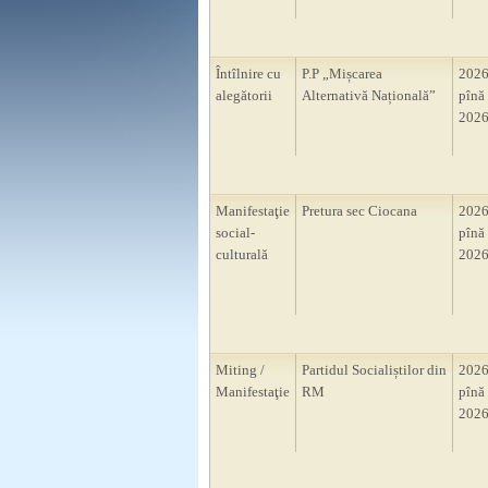
Întîlnire cu
P.P „Mișcarea
2026
alegătorii
Alternativă Națională”
pînă 
2026
Manifestaţie
Pretura sec Ciocana
2026
social-
pînă 
culturală
2026
Miting /
Partidul Socialiștilor din
2026
Manifestaţie
RM
pînă 
2026