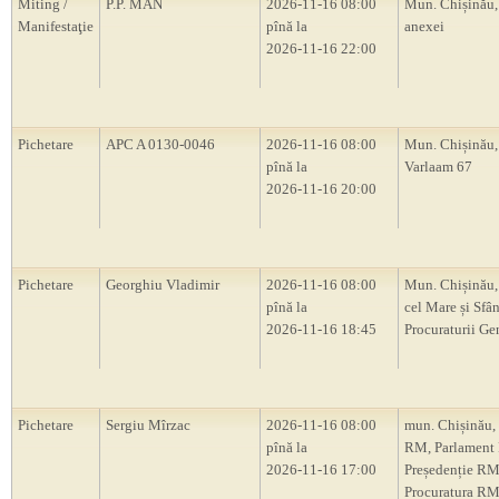
Miting /
P.P. MAN
2026-11-16 08:00
Mun. Chișinău,
Manifestaţie
pînă la
anexei
2026-11-16 22:00
Pichetare
APC A 0130-0046
2026-11-16 08:00
Mun. Chișinău, 
pînă la
Varlaam 67
2026-11-16 20:00
Pichetare
Georghiu Vladimir
2026-11-16 08:00
Mun. Chișinău,
pînă la
cel Mare și Sfân
2026-11-16 18:45
Procuraturii Ge
Pichetare
Sergiu Mîrzac
2026-11-16 08:00
mun. Chișinău,
pînă la
RM, Parlament
2026-11-16 17:00
Președenție RM
Procuratura RM