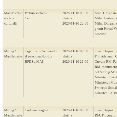
Manifestaţie
Pretura sectorului
2026-11-16 09:00
Mun. Chișinău,
social-
Centru
pînă la
Mihai Eminescu
culturală
2026-11-16 22:00
Mihai Dolgan, s
granit Parcul V
Morilor
Miting /
Organizația Veteranilor
2026-11-16 09:00
mun. Chișinău,
Manifestaţie
și pensionarilor din
pînă la
Primăria mun. C
BPDS a MAI
2026-11-16 21:00
Guvern RM, Pa
RM, monumentu
cel Mare și Sfâ
Ministerul Sănăt
Ministerul Munc
Protecție Social
Ministerul Justi
Miting /
Codrean Serghei
2026-11-16 09:00
mun. Chișinău,
Manifestaţie
pînă la
RM, Procuratur