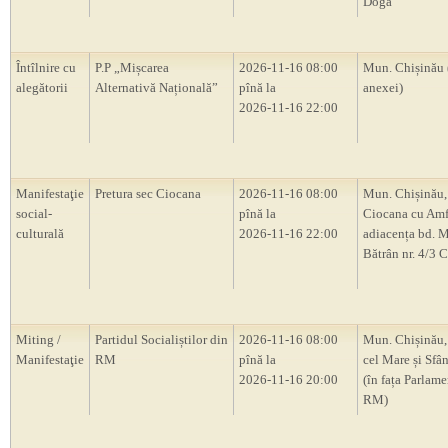
Doga”
Întîlnire cu
P.P „Mișcarea
2026-11-16 08:00
Mun. Chișinău 
alegătorii
Alternativă Națională”
pînă la
anexei)
2026-11-16 22:00
Manifestaţie
Pretura sec Ciocana
2026-11-16 08:00
Mun. Chișinău,
social-
pînă la
Ciocana cu Amf
culturală
2026-11-16 22:00
adiacența bd. M
Bătrân nr. 4/3 
Miting /
Partidul Socialiștilor din
2026-11-16 08:00
Mun. Chișinău, 
Manifestaţie
RM
pînă la
cel Mare și Sfân
2026-11-16 20:00
(în fața Parlam
RM)