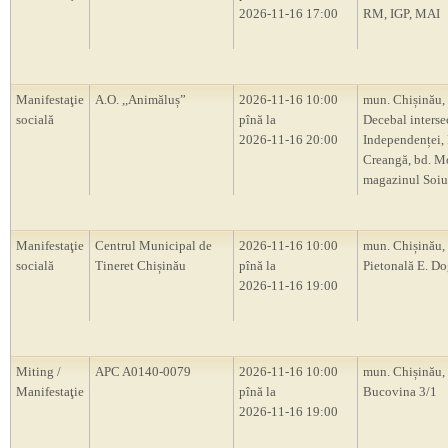
2026-11-16 17:00
RM, IGP, MAI
Manifestaţie
A.O. ,,Animăluș”
2026-11-16 10:00
mun. Chișinău, 
socială
pînă la
Decebal intersec
2026-11-16 20:00
Independenței, 
Creangă, bd. M
magazinul Soiu
Manifestaţie
Centrul Municipal de
2026-11-16 10:00
mun. Chișinău, 
socială
Tineret Chișinău
pînă la
Pietonală E. D
2026-11-16 19:00
Miting /
APC A0140-0079
2026-11-16 10:00
mun. Chișinău, s
Manifestaţie
pînă la
Bucovina 3/1
2026-11-16 19:00