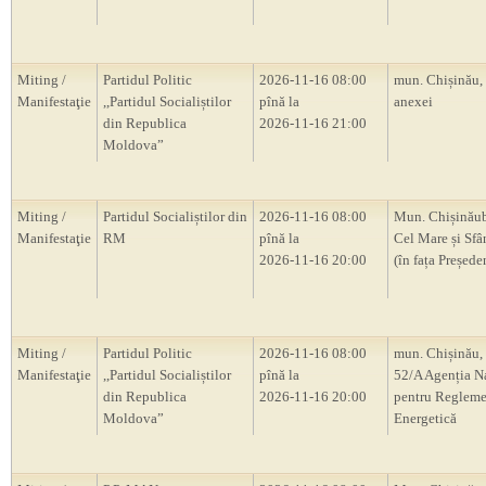
Miting /
Partidul Politic
2026-11-16 08:00
mun. Chișinău,
Manifestaţie
,,Partidul Socialiștilor
pînă la
anexei
din Republica
2026-11-16 21:00
Moldova”
Miting /
Partidul Socialiștilor din
2026-11-16 08:00
Mun. Chișinăub
Manifestaţie
RM
pînă la
Cel Mare și Sfâ
2026-11-16 20:00
(în fața Președ
Miting /
Partidul Politic
2026-11-16 08:00
mun. Chișinău, 
Manifestaţie
,,Partidul Socialiștilor
pînă la
52/A Agenția N
din Republica
2026-11-16 20:00
pentru Regleme
Moldova”
Energetică