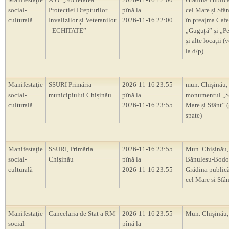
social-
Protecției Drepturilor
pînă la
cel Mare și Sfân
culturală
Invalizilor și Veteranilor
2026-11-16 22:00
în preajma Cafe
- ECHITATE”
„Guguță” și „P
și alte locații (
la d/p)
Manifestaţie
SSURI Primăria
2026-11-16 23:55
mun. Chișinău,
social-
municipiului Chișinău
pînă la
monumentul ,,Ș
culturală
2026-11-16 23:55
Mare și Sfânt” 
spate)
Manifestaţie
SSURI, Primăria
2026-11-16 23:55
Mun. Chișinău, 
social-
Chișinău
pînă la
Bănulesu-Bodon
culturală
2026-11-16 23:55
Grădina publică
cel Mare si Sfân
Manifestaţie
Cancelaria de Stat a RM
2026-11-16 23:55
Mun. Chișinău
social-
pînă la