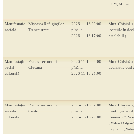
CSM, Ministerul
Manifestaţie
Mișcarea Refugiaților
2026-11-16 09:00
Mun. Chișinău 
socială
Transnistreni
pînă la
locațiile în decl
2026-11-16 17:00
prealabilă)
Manifestaţie
Pretura sectorului
2026-11-16 09:00
Mun. Chișinău 
social-
Ciocana
pînă la
declarație vezi 
culturală
2026-11-16 21:00
Manifestaţie
Pretura sectorului
2026-11-16 09:00
Mun. Chișinău,
social-
Centru
pînă la
Centru, scuarul
culturală
2026-11-16 22:00
Eminescu”, Scu
„Mihai Dolgan”,
de granit „Vale