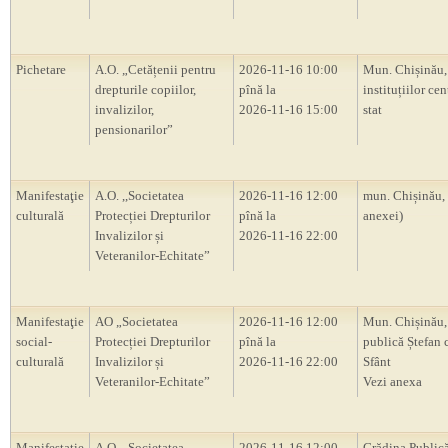
Pichetare
A.O. „Cetățenii pentru
2026-11-16 10:00
Mun. Chișinău, 
drepturile copiilor,
pînă la
instituțiilor cen
invalizilor,
2026-11-16 15:00
stat
pensionarilor”
Manifestaţie
A.O. ,,Societatea
2026-11-16 12:00
mun. Chișinău,
culturală
Protecției Drepturilor
pînă la
anexei)
Invalizilor și
2026-11-16 22:00
Veteranilor-Echitate”
Manifestaţie
AO „Societatea
2026-11-16 12:00
Mun. Chișinău,
social-
Protecției Drepturilor
pînă la
publică Ștefan 
culturală
Invalizilor și
2026-11-16 22:00
Sfânt
Veteranilor-Echitate”
Vezi anexa
Manifestaţie
A.O. „Societatea
2026-11-16 12:00
Grădina Publică