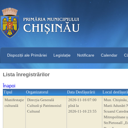
Dispoziții ale Primăriei
Legislație
Notificare
Calendar
C
Lista înregistrărilor
Înapoi
Tipul
Organizatorul
Data Desfășurării
Locul desfășură
Manifestaţie
Direcția Generală
2026-11-16 07:00
Mun. Chișinău,
culturală
Cultură și Patrimoniul
pînă la
Marii Adunări N
Cultural
2026-11-16 23:55
Scuarul Catedra
Mitropolitane ș
Str.Pietonalî „