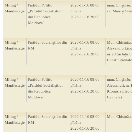
Miting /
Partidul Politic
2026-11-16 08:00
mun. Chișinău, 
Manifestaţie
,,Partidul Socialiștilor
pînă la
cel Mare și Sfân
din Republica
2026-11-16 20:00
Moldova”
Miting /
Partidul Socialiștilor din
2026-11-16 08:00
Mun. Chișinău, 
Manifestaţie
RM
pînă la
Alexandru Lăp
2026-11-16 20:00
nr. 28 (în fața C
Constituțional
Miting /
Partidul Politic
2026-11-16 08:00
mun. Chișinău, s
Manifestaţie
,,Partidul Socialiștilor
pînă la
Alecsandri, nr.
din Republica
2026-11-16 20:00
(Comisia Electo
Moldova”
Centrală)
Miting /
Partidul Socialiștilor din
2026-11-16 08:00
Mun. Chișină
Manifestaţie
RM
pînă la
2026-11-16 20:00