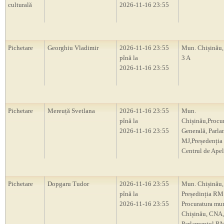
culturală
2026-11-16 23:55
Pichetare
Georghiu Vladimir
2026-11-16 23:55
Mun. Chișinău, 
pînă la
3 A
2026-11-16 23:55
Pichetare
Mereuță Svetlana
2026-11-16 23:55
Mun.
pînă la
Chișinău,Procu
2026-11-16 23:55
Generală, Parl
MJ,Președenți
Centrul de Apel
Pichetare
Dopgaru Tudor
2026-11-16 23:55
Mun. Chișinău,
pînă la
Președinția RM
2026-11-16 23:55
Procuratura mu
Chișinău, CNA,
Parlamentul R