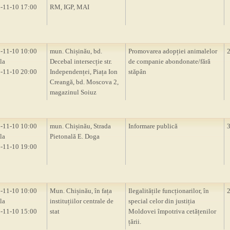
-11-10 17:00
RM, IGP, MAI
-11-10 10:00
mun. Chișinău, bd.
Promovarea adopției animalelor
la
Decebal intersecție str.
de companie abondonate/fără
-11-10 20:00
Independenței, Piața Ion
stăpân
Creangă, bd. Moscova 2,
magazinul Soiuz
-11-10 10:00
mun. Chișinău, Strada
Informare publică
la
Pietonală E. Doga
-11-10 19:00
-11-10 10:00
Mun. Chișinău, în fața
Ilegalitățile funcționarilor, în
la
instituțiilor centrale de
special celor din justiția
-11-10 15:00
stat
Moldovei împotriva cetățenilor
țării.