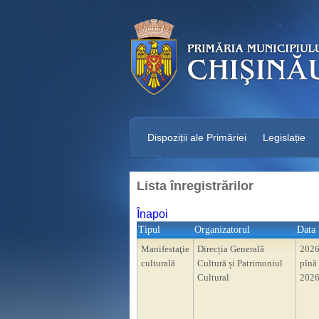
Dispoziții ale Primăriei
Legislație
Lista înregistrărilor
Înapoi
Tipul
Organizatorul
Data 
Manifestaţie
Direcția Generală
2026
culturală
Cultură și Patrimoniul
pînă 
Cultural
2026