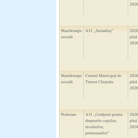
2026
Manifestaţie
A.O. ,,Animăluș”
2026
socială
pînă 
2026
Manifestaţie
Centrul Municipal de
2026
socială
Tineret Chișinău
pînă 
2026
Pichetare
A.O. „Cetățenii pentru
2026
drepturile copiilor,
pînă 
invalizilor,
2026
pensionarilor”