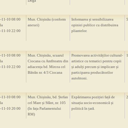
Doga”
-11-10 08:00
Mun. Chișinău (conform
Informarea și sensibilizarea
la
anexei)
opiniei publice cu distribuirea
-11-10 22:00
pliantelor.
-11-10 08:00
Mun. Chișinău, scuarul
Promovarea activităților cultural-
la
Ciocana cu Amfiteatru din
artistice cu tematici pentru copii
-11-10 22:00
adiacența bd. Mircea cel
și adulți precum și implicare și
Bătrân nr. 4/3 Ciocana
participarea producătorilor
autohtoni.
-11-10 08:00
Mun. Chișinău, bd. Ștefan
Expărimarea poziției față de
la
cel Mare și Sfânt, nr. 105
situația socio-economică și
-11-10 20:00
(în fața Parlamentului
politică în țară.
RM)