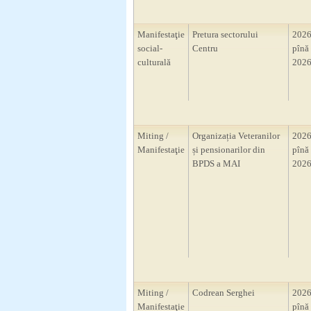
Manifestaţie
Pretura sectorului
2026
social-
Centru
pînă 
culturală
2026
Miting /
Organizația Veteranilor
2026
Manifestaţie
și pensionarilor din
pînă 
BPDS a MAI
2026
Miting /
Codrean Serghei
2026
Manifestaţie
pînă 