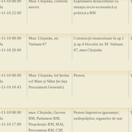
-11-10 08:00
Mun. Chișinău, conform
Exprimarea dezacordului cu
la
anexei
situația socio-economică și
-11-10 22:00
politică a RM
-11-10 08:00
Mun. Chișinău, str.
Construcții neautorizate în ap.1
la
Varlaam 67
și ap.4 blocului str. M. Varlaam
-11-10 20:00
67, mun Chișinău
-11-10 08:00
Mun. Chișinău, bd Ștefan
Protest.
la
cel Mare și Sfânt (în fața
-11-10 18:45
Procuraturii Generale)
-11-10 08:00
mun. Chișinău, Guvern
Protest împotriva ignoranței,
la
RM, Parlament RM,
nedreptăților, organelor de stat
-11-10 17:00
Președenție RM, MAI,
Procuratura RM, CSP,