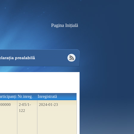
Pagina Inițială
larația prealabilă
articipanți
Nr.inreg.
Inregistrată
200000
2-05/1-
2024-01-23
122