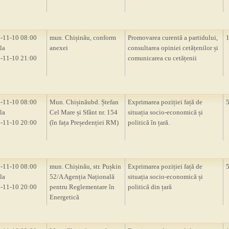
-11-10 08:00
mun. Chișinău, conform
Promovarea curentă a partidului,
la
anexei
consultarea opiniei cetățenilor și
-11-10 21:00
comunicarea cu cetățenii
-11-10 08:00
Mun. Chișinăubd. Ștefan
Exprimarea poziției față de
la
Cel Mare și Sfânt nr. 154
situația socio-economică și
-11-10 20:00
(în fața Președenției RM)
politică în țară.
-11-10 08:00
mun. Chișinău, str. Pușkin
Exprimarea poziției față de
la
52/A Agenția Națională
situația socio-economică și
-11-10 20:00
pentru Reglementare în
politică din țară
Energetică