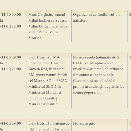
-11-10 09:00
Mun. Chișinău, scuarul
Organizarea acțiunilor cultural-
la
Mihai Eminescu, scuarul
artistice.
-11-10 22:00
Mihai Dolgan, scările de
granit Parcul Valea
Morilor
-11-10 09:00
mun. Chișinău, MAI,
Nu se execută hotărârile de la
la
Primăria mun. Chișinău,
CEDO, că am ajuns azi ca
-11-10 21:00
Guvern RM, Parlament
invalizi și veteranii de război să
RM, monumentul Ștefan
fim contra celor ce sunt la
cel Mare și Sfânt, PMAN,
Guvernare și ne refuză să fim
Ministerul Sănătății,
primiți în audiență. Legile se fac
Ministerul Muncii și
contra poporului.
Protecție Sociale și
Ministerul Justiției
-11-10 09:00
mun. Chișinău, Parlament
Protest pașnic
la
RM, Procuratura Generală