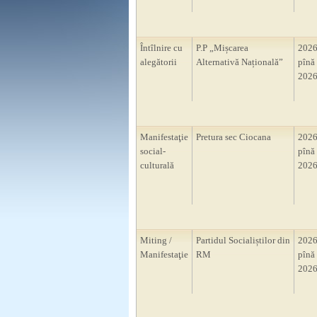
Întîlnire cu
P.P „Mișcarea
2026
alegătorii
Alternativă Națională”
pînă 
2026
Manifestaţie
Pretura sec Ciocana
2026
social-
pînă 
culturală
2026
Miting /
Partidul Socialiștilor din
2026
Manifestaţie
RM
pînă 
2026