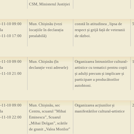
CSM, Ministerul Justiției
-11-10 09:00
Mun. Chișinău (vezi
constă în atitudinea , lipsa de
la
locațiile în declarația
respect și grijă față de veteranii
-11-10 17:00
prealabilă)
de război.
-11-10 09:00
Mun. Chișinău (în
Organizarea întrunirilor cultural-
la
declarație vezi adresele)
artistice cu tematici pentru copii
-11-10 21:00
și adulți precum și implicare și
participare a producătorilor
autohtoni.
-11-10 09:00
Mun. Chișinău, sec
Organizarea acțiunilor și
la
Centru, scuarul ”Mihai
manifestărilor cultural-artistice
-11-10 22:00
Eminescu”, Scuarul
„Mihai Dolgan”, scările
de granit „Valea Morilor”