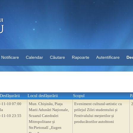
Notificare
Calendar
Căutare
Rapoarte
Autentificare
Dec
Desfășurării
Locul desfășurării
Scopul
P
-11-10 07:00
Mun. Chișinău, Piața
Eveniment cultural-artistic cu
la
Marii Adunări Naționale,
prilejul Zilei studentului și
-11-10 23:55
Scuarul Catedralei
Festivalului meșterilor și
Mitropolitane și
producătorilor autohtoni
Str.Pietonalî „Eugen