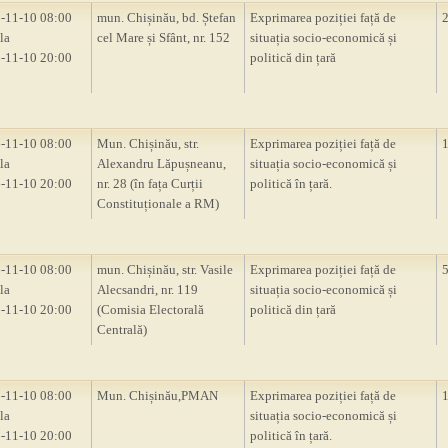
-11-10 08:00
mun. Chișinău, bd. Ștefan
Exprimarea poziției față de
la
cel Mare și Sfânt, nr. 152
situația socio-economică și
-11-10 20:00
politică din țară
-11-10 08:00
Mun. Chișinău, str.
Exprimarea poziției față de
la
Alexandru Lăpușneanu,
situația socio-economică și
-11-10 20:00
nr. 28 (în fața Curții
politică în țară.
Constituționale a RM)
-11-10 08:00
mun. Chișinău, str. Vasile
Exprimarea poziției față de
la
Alecsandri, nr. 119
situația socio-economică și
-11-10 20:00
(Comisia Electorală
politică din țară
Centrală)
-11-10 08:00
Mun. Chișinău,PMAN
Exprimarea poziției față de
la
situația socio-economică și
-11-10 20:00
politică în țară.