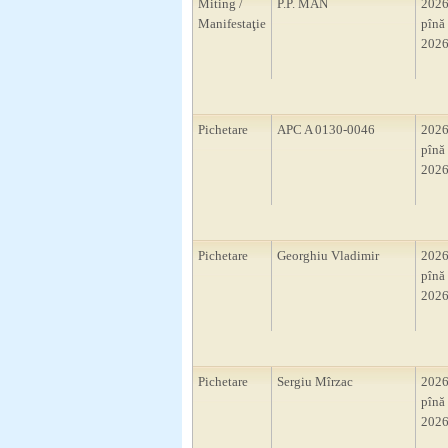
Miting /
P.P. MAN
2026
Manifestaţie
pînă 
2026
Pichetare
APC A 0130-0046
2026
pînă 
2026
Pichetare
Georghiu Vladimir
2026
pînă 
2026
Pichetare
Sergiu Mîrzac
2026
pînă 
2026