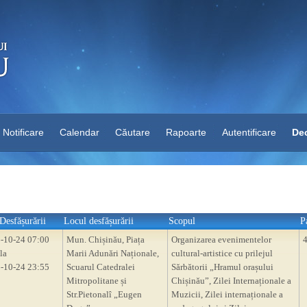
Notificare
Calendar
Căutare
Rapoarte
Autentificare
Dec
Desfășurării
Locul desfășurării
Scopul
P
-10-24 07:00
Mun. Chișinău, Piața
Organizarea evenimentelor
la
Marii Adunări Naționale,
cultural-artistice cu prilejul
-10-24 23:55
Scuarul Catedralei
Sărbătorii „Hramul orașului
Mitropolitane și
Chișinău”, Zilei Internaționale a
Str.Pietonalî „Eugen
Muzicii, Zilei internaționale a