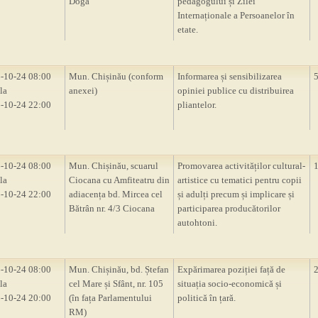
Doga”
pedagogului și Zilei
Internaționale a Persoanelor în
etate.
-10-24 08:00
Mun. Chișinău (conform
Informarea și sensibilizarea
la
anexei)
opiniei publice cu distribuirea
-10-24 22:00
pliantelor.
-10-24 08:00
Mun. Chișinău, scuarul
Promovarea activităților cultural-
la
Ciocana cu Amfiteatru din
artistice cu tematici pentru copii
-10-24 22:00
adiacența bd. Mircea cel
și adulți precum și implicare și
Bătrân nr. 4/3 Ciocana
participarea producătorilor
autohtoni.
-10-24 08:00
Mun. Chișinău, bd. Ștefan
Expărimarea poziției față de
la
cel Mare și Sfânt, nr. 105
situația socio-economică și
-10-24 20:00
(în fața Parlamentului
politică în țară.
RM)