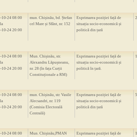
-10-24 08:00
mun. Chișinău, bd. Ștefan
Exprimarea poziției față de
la
cel Mare și Sfânt, nr. 152
situația socio-economică și
-10-24 20:00
politică din țară
-10-24 08:00
Mun. Chișinău, str.
Exprimarea poziției față de
la
Alexandru Lăpușneanu,
situația socio-economică și
-10-24 20:00
nr. 28 (în fața Curții
politică în țară.
Constituționale a RM)
-10-24 08:00
mun. Chișinău, str. Vasile
Exprimarea poziției față de
la
Alecsandri, nr. 119
situația socio-economică și
-10-24 20:00
(Comisia Electorală
politică din țară
Centrală)
-10-24 08:00
Mun. Chișinău,PMAN
Exprimarea poziției față de