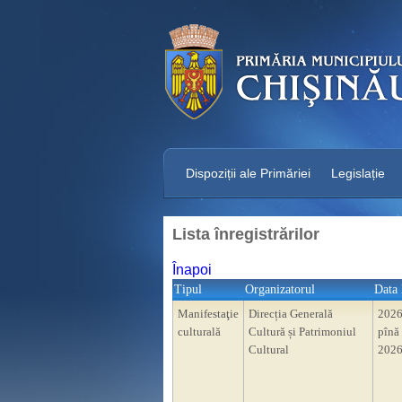
Dispoziții ale Primăriei
Legislație
Lista înregistrărilor
Înapoi
Tipul
Organizatorul
Data 
Manifestaţie
Direcția Generală
2026
culturală
Cultură și Patrimoniul
pînă 
Cultural
2026