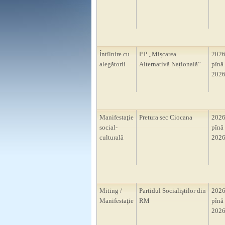
Întîlnire cu
P.P „Mișcarea
2026
alegătorii
Alternativă Națională”
pînă 
2026
Manifestaţie
Pretura sec Ciocana
2026
social-
pînă 
culturală
2026
Miting /
Partidul Socialiștilor din
2026
Manifestaţie
RM
pînă 
2026