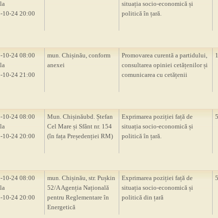
la
situația socio-economică și
-10-24 20:00
politică în țară.
-10-24 08:00
mun. Chișinău, conform
Promovarea curentă a partidului,
la
anexei
consultarea opiniei cetățenilor și
-10-24 21:00
comunicarea cu cetățenii
-10-24 08:00
Mun. Chișinăubd. Ștefan
Exprimarea poziției față de
la
Cel Mare și Sfânt nr. 154
situația socio-economică și
-10-24 20:00
(în fața Președenției RM)
politică în țară.
-10-24 08:00
mun. Chișinău, str. Pușkin
Exprimarea poziției față de
la
52/A Agenția Națională
situația socio-economică și
-10-24 20:00
pentru Reglementare în
politică din țară
Energetică