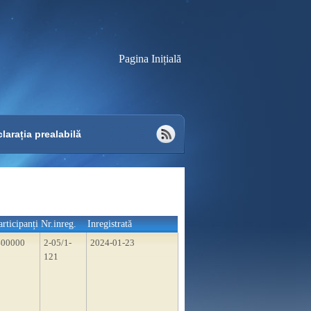
Pagina Inițială
larația prealabilă
articipanți
Nr.inreg.
Inregistrată
400000
2-05/1-
2024-01-23
121