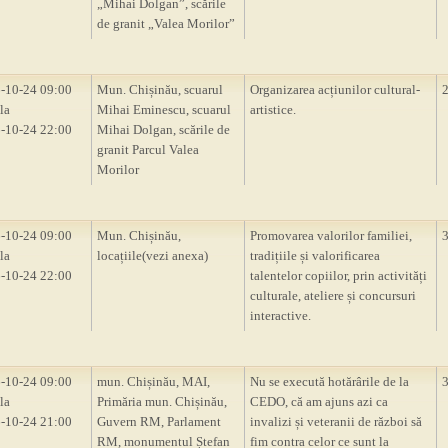
„Mihai Dolgan”, scările
de granit „Valea Morilor”
-10-24 09:00
Mun. Chișinău, scuarul
Organizarea acțiunilor cultural-
la
Mihai Eminescu, scuarul
artistice.
-10-24 22:00
Mihai Dolgan, scările de
granit Parcul Valea
Morilor
-10-24 09:00
Mun. Chișinău,
Promovarea valorilor familiei,
la
locațiile(vezi anexa)
tradițiile și valorificarea
-10-24 22:00
talentelor copiilor, prin activități
culturale, ateliere și concursuri
interactive.
-10-24 09:00
mun. Chișinău, MAI,
Nu se execută hotărârile de la
la
Primăria mun. Chișinău,
CEDO, că am ajuns azi ca
-10-24 21:00
Guvern RM, Parlament
invalizi și veteranii de război să
RM, monumentul Ștefan
fim contra celor ce sunt la