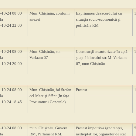
-10-24 08:00
Mun. Chișinău, conform
Exprimarea dezacordului cu
la
anexei
situația socio-economică și
-10-24 22:00
politică a RM
-10-24 08:00
Mun. Chișinău, str.
Construcții neautorizate în ap.1
la
Varlaam 67
și ap.4 blocului str. M. Varlaam
-10-24 20:00
67, mun Chișinău
-10-24 08:00
Mun. Chișinău, bd Ștefan
Protest.
la
cel Mare și Sfânt (în fața
-10-24 18:45
Procuraturii Generale)
-10-24 08:00
mun. Chișinău, Guvern
Protest împotriva ignoranței,
la
RM, Parlament RM,
nedreptăților, organelor de stat