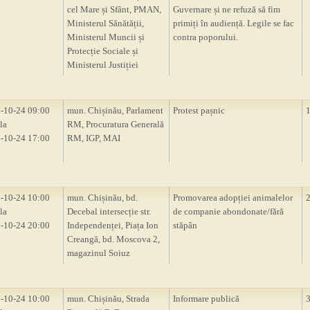
cel Mare și Sfânt, PMAN,
Guvernare și ne refuză să fim
Ministerul Sănătății,
primiți în audiență. Legile se fac
Ministerul Muncii și
contra poporului.
Protecție Sociale și
Ministerul Justiției
-10-24 09:00
mun. Chișinău, Parlament
Protest pașnic
la
RM, Procuratura Generală
-10-24 17:00
RM, IGP, MAI
-10-24 10:00
mun. Chișinău, bd.
Promovarea adopției animalelor
la
Decebal intersecție str.
de companie abondonate/fără
-10-24 20:00
Independenței, Piața Ion
stăpân
Creangă, bd. Moscova 2,
magazinul Soiuz
-10-24 10:00
mun. Chișinău, Strada
Informare publică