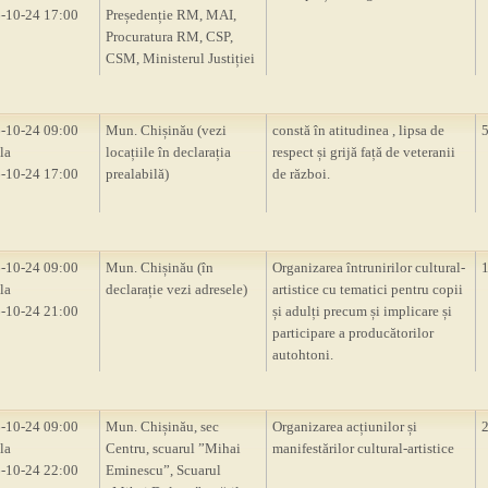
-10-24 17:00
Președenție RM, MAI,
Procuratura RM, CSP,
CSM, Ministerul Justiției
-10-24 09:00
Mun. Chișinău (vezi
constă în atitudinea , lipsa de
la
locațiile în declarația
respect și grijă față de veteranii
-10-24 17:00
prealabilă)
de război.
-10-24 09:00
Mun. Chișinău (în
Organizarea întrunirilor cultural-
la
declarație vezi adresele)
artistice cu tematici pentru copii
-10-24 21:00
și adulți precum și implicare și
participare a producătorilor
autohtoni.
-10-24 09:00
Mun. Chișinău, sec
Organizarea acțiunilor și
la
Centru, scuarul ”Mihai
manifestărilor cultural-artistice
-10-24 22:00
Eminescu”, Scuarul