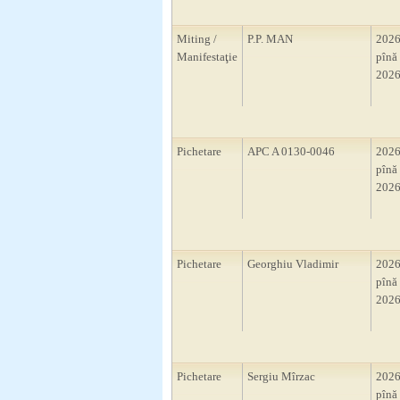
Miting /
P.P. MAN
2026
Manifestaţie
pînă 
2026
Pichetare
APC A 0130-0046
2026
pînă 
2026
Pichetare
Georghiu Vladimir
2026
pînă 
2026
Pichetare
Sergiu Mîrzac
2026
pînă 