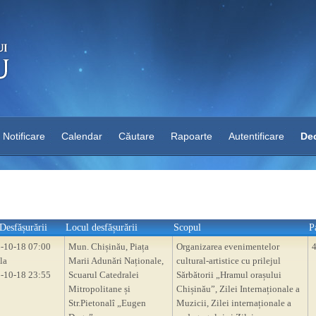
Notificare
Calendar
Căutare
Rapoarte
Autentificare
Dec
Desfășurării
Locul desfășurării
Scopul
P
-10-18 07:00
Mun. Chișinău, Piața
Organizarea evenimentelor
la
Marii Adunări Naționale,
cultural-artistice cu prilejul
-10-18 23:55
Scuarul Catedralei
Sărbătorii „Hramul orașului
Mitropolitane și
Chișinău”, Zilei Internaționale a
Str.Pietonalî „Eugen
Muzicii, Zilei internaționale a