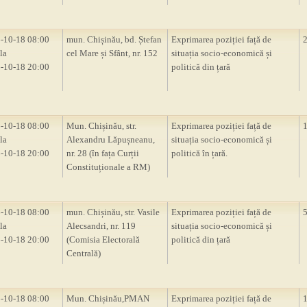
-10-18 08:00
mun. Chișinău, bd. Ștefan
Exprimarea poziției față de
la
cel Mare și Sfânt, nr. 152
situația socio-economică și
-10-18 20:00
politică din țară
-10-18 08:00
Mun. Chișinău, str.
Exprimarea poziției față de
la
Alexandru Lăpușneanu,
situația socio-economică și
-10-18 20:00
nr. 28 (în fața Curții
politică în țară.
Constituționale a RM)
-10-18 08:00
mun. Chișinău, str. Vasile
Exprimarea poziției față de
la
Alecsandri, nr. 119
situația socio-economică și
-10-18 20:00
(Comisia Electorală
politică din țară
Centrală)
-10-18 08:00
Mun. Chișinău,PMAN
Exprimarea poziției față de