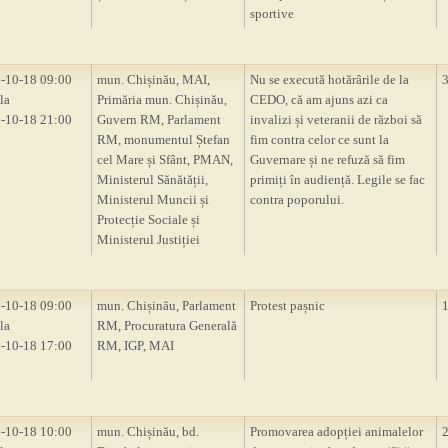
sportive
-10-18 09:00
mun. Chișinău, MAI,
Nu se execută hotărârile de la
la
Primăria mun. Chișinău,
CEDO, că am ajuns azi ca
-10-18 21:00
Guvern RM, Parlament
invalizi și veteranii de război să
RM, monumentul Ștefan
fim contra celor ce sunt la
cel Mare și Sfânt, PMAN,
Guvernare și ne refuză să fim
Ministerul Sănătății,
primiți în audiență. Legile se fac
Ministerul Muncii și
contra poporului.
Protecție Sociale și
Ministerul Justiției
-10-18 09:00
mun. Chișinău, Parlament
Protest pașnic
la
RM, Procuratura Generală
-10-18 17:00
RM, IGP, MAI
-10-18 10:00
mun. Chișinău, bd.
Promovarea adopției animalelor