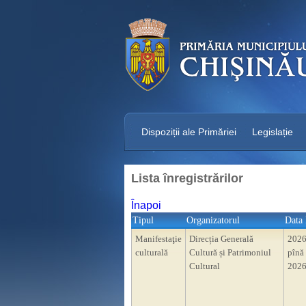
Dispoziții ale Primăriei
Legislație
Lista înregistrărilor
Înapoi
Tipul
Organizatorul
Data 
Manifestaţie
Direcția Generală
2026
culturală
Cultură și Patrimoniul
pînă 
Cultural
2026