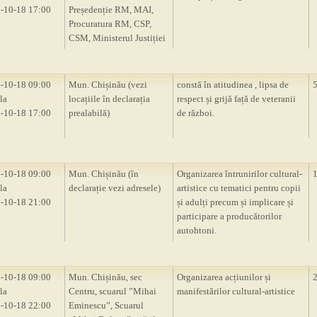
-10-18 17:00
Președenție RM, MAI,
Procuratura RM, CSP,
CSM, Ministerul Justiției
-10-18 09:00
Mun. Chișinău (vezi
constă în atitudinea , lipsa de
la
locațiile în declarația
respect și grijă față de veteranii
-10-18 17:00
prealabilă)
de război.
-10-18 09:00
Mun. Chișinău (în
Organizarea întrunirilor cultural-
la
declarație vezi adresele)
artistice cu tematici pentru copii
-10-18 21:00
și adulți precum și implicare și
participare a producătorilor
autohtoni.
-10-18 09:00
Mun. Chișinău, sec
Organizarea acțiunilor și
la
Centru, scuarul ”Mihai
manifestărilor cultural-artistice
-10-18 22:00
Eminescu”, Scuarul