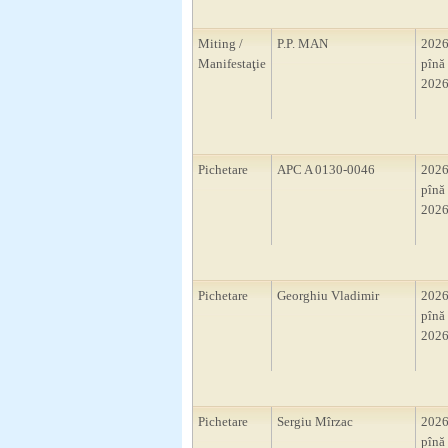
Miting /
P.P. MAN
2026
Manifestaţie
pînă 
2026
Pichetare
APC A 0130-0046
2026
pînă 
2026
Pichetare
Georghiu Vladimir
2026
pînă 
2026
Pichetare
Sergiu Mîrzac
2026
pînă 