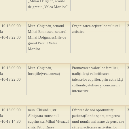
„Mihai Dolgan”, scările
de granit „Valea Morilor”
-10-18 09:00
Mun. Chișinău, scuarul
Organizarea acțiunilor cultural-
la
Mihai Eminescu, scuarul
artistice.
-10-18 22:00
Mihai Dolgan, scările de
granit Parcul Valea
Morilor
-10-18 09:00
Mun. Chișinău,
Promovarea valorilor familiei,
la
locațiile(vezi anexa)
tradițiile și valorificarea
-10-18 22:00
talentelor copiilor, prin activități
culturale, ateliere și concursuri
interactive.
-10-18 09:00
mun. Chișinău, str.
Oferirea de noi oportunități
la
Albișoara tronsonul
pasionaților de sport, atragerea
-10-18 14:30
cuprins str. Mihai Viteazul
unui număr mai mare de persoane
și str. Petru Rareș
către practicarea activitășilor