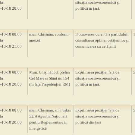
la
situația socio-economică și
-10-18 20:00
politică în țară.
-10-18 08:00
mun. Chișinău, conform
Promovarea curentă a partidului,
la
anexei
consultarea opiniei cetățenilor și
-10-18 21:00
comunicarea cu cetățenii
-10-18 08:00
Mun. Chișinăubd. Ștefan
Exprimarea poziției față de
la
Cel Mare și Sfânt nr. 154
situația socio-economică și
-10-18 20:00
(în fața Președenției RM)
politică în țară.
-10-18 08:00
mun. Chișinău, str. Pușkin
Exprimarea poziției față de
la
52/A Agenția Națională
situația socio-economică și
-10-18 20:00
pentru Reglementare în
politică din țară
Energetică