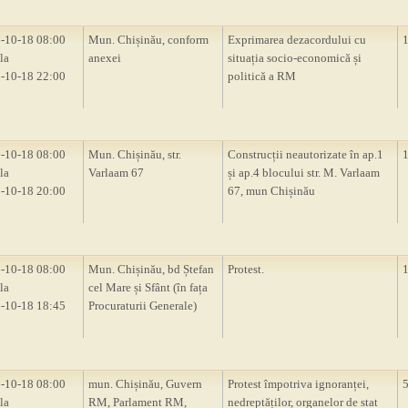
-10-18 08:00
Mun. Chișinău, conform
Exprimarea dezacordului cu
la
anexei
situația socio-economică și
-10-18 22:00
politică a RM
-10-18 08:00
Mun. Chișinău, str.
Construcții neautorizate în ap.1
la
Varlaam 67
și ap.4 blocului str. M. Varlaam
-10-18 20:00
67, mun Chișinău
-10-18 08:00
Mun. Chișinău, bd Ștefan
Protest.
la
cel Mare și Sfânt (în fața
-10-18 18:45
Procuraturii Generale)
-10-18 08:00
mun. Chișinău, Guvern
Protest împotriva ignoranței,
la
RM, Parlament RM,
nedreptăților, organelor de stat