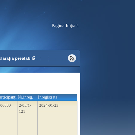
Pagina Inițială
larația prealabilă
articipanți
Nr.inreg.
Inregistrată
400000
2-05/1-
2024-01-23
121