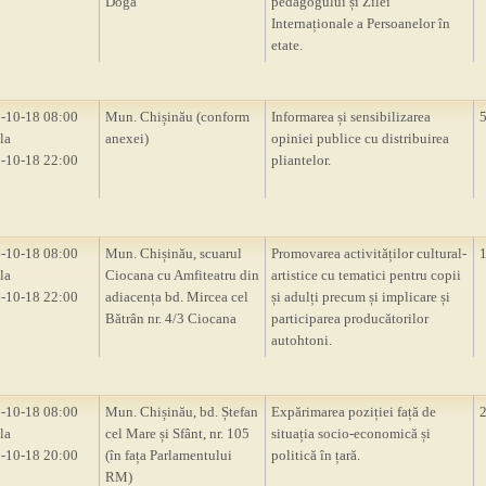
Doga”
pedagogului și Zilei
Internaționale a Persoanelor în
etate.
-10-18 08:00
Mun. Chișinău (conform
Informarea și sensibilizarea
la
anexei)
opiniei publice cu distribuirea
-10-18 22:00
pliantelor.
-10-18 08:00
Mun. Chișinău, scuarul
Promovarea activităților cultural-
la
Ciocana cu Amfiteatru din
artistice cu tematici pentru copii
-10-18 22:00
adiacența bd. Mircea cel
și adulți precum și implicare și
Bătrân nr. 4/3 Ciocana
participarea producătorilor
autohtoni.
-10-18 08:00
Mun. Chișinău, bd. Ștefan
Expărimarea poziției față de
la
cel Mare și Sfânt, nr. 105
situația socio-economică și
-10-18 20:00
(în fața Parlamentului
politică în țară.
RM)