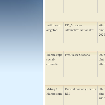
Întîlnire cu
P.P „Mișcarea
2026
alegătorii
Alternativă Națională”
pînă 
2026
Manifestaţie
Pretura sec Ciocana
2026
social-
pînă 
culturală
2026
Miting /
Partidul Socialiștilor din
2026
Manifestaţie
RM
pînă 
2026