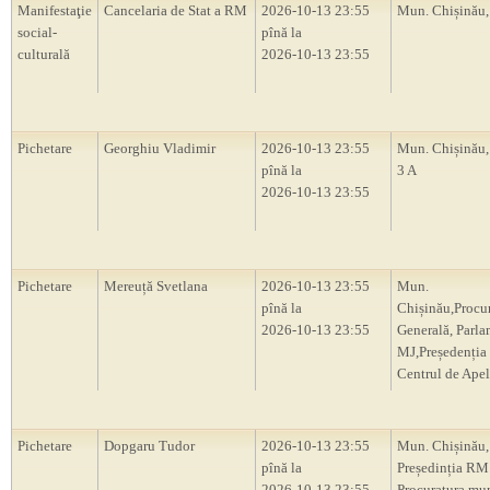
Manifestaţie
Cancelaria de Stat a RM
2026-10-13 23:55
Mun. Chișinău
social-
pînă la
culturală
2026-10-13 23:55
Pichetare
Georghiu Vladimir
2026-10-13 23:55
Mun. Chișinău, 
pînă la
3 A
2026-10-13 23:55
Pichetare
Mereuță Svetlana
2026-10-13 23:55
Mun.
pînă la
Chișinău,Procu
2026-10-13 23:55
Generală, Parl
MJ,Președenți
Centrul de Apel
Pichetare
Dopgaru Tudor
2026-10-13 23:55
Mun. Chișinău,
pînă la
Președinția RM
2026-10-13 23:55
Procuratura mu