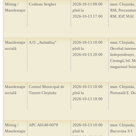
Miting /
Codrean Serghei
2026-10-13 09:00
mun. Chișinău,
Manifestaţie
pînă la
RM, Procuratur
2026-10-13 17:00
RM, IGP, MAI
Manifestaţie
A.O. ,,Animăluș”
2026-10-13 10:00
mun. Chișinău, 
socială
pînă la
Decebal intersec
2026-10-13 20:00
Independenței, 
Creangă, bd. M
magazinul Soiu
Manifestaţie
Centrul Municipal de
2026-10-13 10:00
mun. Chișinău, 
socială
Tineret Chișinău
pînă la
Pietonală E. D
2026-10-13 19:00
Miting /
APC A0140-0079
2026-10-13 10:00
mun. Chișinău, s
Manifestaţie
pînă la
Bucovina 3/1