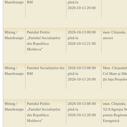
Manifestaţie
RM
pînă la
2026-10-13 20:00
Miting /
Partidul Politic
2026-10-13 08:00
mun. Chișinău,
Manifestaţie
,,Partidul Socialiștilor
pînă la
anexei
din Republica
2026-10-13 21:00
Moldova”
Miting /
Partidul Socialiștilor din
2026-10-13 08:00
Mun. Chișinăub
Manifestaţie
RM
pînă la
Cel Mare și Sfâ
2026-10-13 20:00
(în fața Președ
Miting /
Partidul Politic
2026-10-13 08:00
mun. Chișinău, 
Manifestaţie
,,Partidul Socialiștilor
pînă la
52/A Agenția N
din Republica
2026-10-13 20:00
pentru Regleme
Moldova”
Energetică