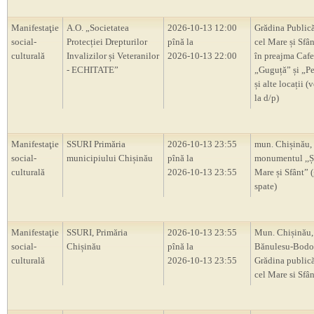
Manifestaţie
A.O. „Societatea
2026-10-13 12:00
Grădina Publică
social-
Protecției Drepturilor
pînă la
cel Mare și Sfân
culturală
Invalizilor și Veteranilor
2026-10-13 22:00
în preajma Cafe
- ECHITATE”
„Guguță” și „P
și alte locații (
la d/p)
Manifestaţie
SSURI Primăria
2026-10-13 23:55
mun. Chișinău,
social-
municipiului Chișinău
pînă la
monumentul ,,Ș
culturală
2026-10-13 23:55
Mare și Sfânt” 
spate)
Manifestaţie
SSURI, Primăria
2026-10-13 23:55
Mun. Chișinău, 
social-
Chișinău
pînă la
Bănulesu-Bodon
culturală
2026-10-13 23:55
Grădina publică
cel Mare si Sfân