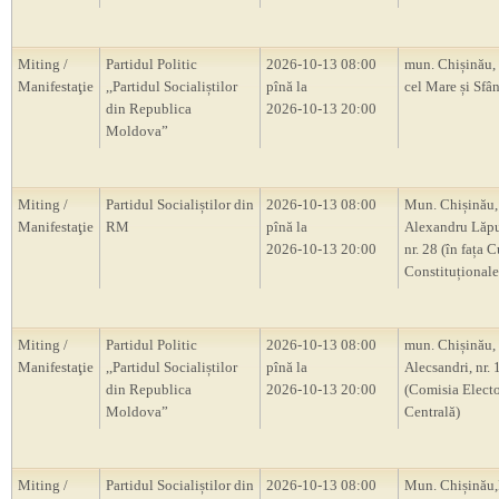
Miting /
Partidul Politic
2026-10-13 08:00
mun. Chișinău, 
Manifestaţie
,,Partidul Socialiștilor
pînă la
cel Mare și Sfân
din Republica
2026-10-13 20:00
Moldova”
Miting /
Partidul Socialiștilor din
2026-10-13 08:00
Mun. Chișinău, 
Manifestaţie
RM
pînă la
Alexandru Lăp
2026-10-13 20:00
nr. 28 (în fața C
Constituțional
Miting /
Partidul Politic
2026-10-13 08:00
mun. Chișinău, s
Manifestaţie
,,Partidul Socialiștilor
pînă la
Alecsandri, nr.
din Republica
2026-10-13 20:00
(Comisia Electo
Moldova”
Centrală)
Miting /
Partidul Socialiștilor din
2026-10-13 08:00
Mun. Chișină