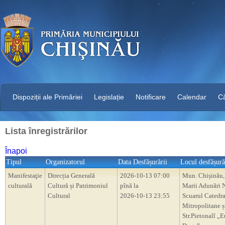
Dispoziții ale Primăriei
Legislație
Notificare
Calendar
C
Lista înregistrărilor
Înapoi
Tipul
Organizatorul
Data Desfășurării
Locul desfășură
Manifestaţie
Direcția Generală
2026-10-13 07:00
Mun. Chișinău,
culturală
Cultură și Patrimoniul
pînă la
Marii Adunări N
Cultural
2026-10-13 23:55
Scuarul Catedra
Mitropolitane ș
Str.Pietonalî „