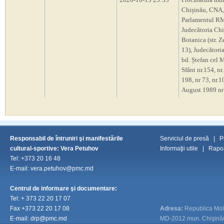
Chișinău, CNA,
Parlamentul R
Judecătoria Chi
Botanica (str. Z
13), Judecători
bd. Ștefan cel M
Sfânt nr.154, nr.
198, nr 73, nr.10
August 1989 nr
Responsabil de întruniri şi manifestările
Serviciul de presă
|
P
cultural-sportive: Vera Petuhov
Informaţii utile
|
Rapoa
Tel: +373 20 16 48
E-mail: vera.petuhov@pmc.md
Centrul de informare şi documentare:
Tel:
+ 373 22 20 17 07
Fax
+373 22 20 17 08
Adresa:
Republica Mo
E-mail:
drp@pmc.md
MD-2012 mun. Chişinău