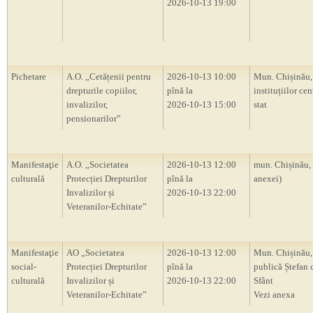
2026-10-13 19:00
Pichetare
A.O. „Cetățenii pentru
2026-10-13 10:00
Mun. Chișinău, 
drepturile copiilor,
pînă la
instituțiilor cen
invalizilor,
2026-10-13 15:00
stat
pensionarilor”
Manifestaţie
A.O. ,,Societatea
2026-10-13 12:00
mun. Chișinău,
culturală
Protecției Drepturilor
pînă la
anexei)
Invalizilor și
2026-10-13 22:00
Veteranilor-Echitate”
Manifestaţie
AO „Societatea
2026-10-13 12:00
Mun. Chișinău,
social-
Protecției Drepturilor
pînă la
publică Ștefan 
culturală
Invalizilor și
2026-10-13 22:00
Sfânt
Veteranilor-Echitate”
Vezi anexa