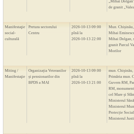
„Mihai Dolgan”,
de granit „Vale
Manifestaţie
Pretura sectorului
2026-10-13 09:00
Mun. Chișinău,
social-
Centru
pînă la
Mihai Eminescu
culturală
2026-10-13 22:00
Mihai Dolgan, s
granit Parcul V
Morilor
Miting /
Organizația Veteranilor
2026-10-13 09:00
mun. Chișinău,
Manifestaţie
și pensionarilor din
pînă la
Primăria mun. C
BPDS a MAI
2026-10-13 21:00
Guvern RM, Pa
RM, monumentu
cel Mare și Sfâ
Ministerul Sănăt
Ministerul Munc
Protecție Social
Ministerul Justi