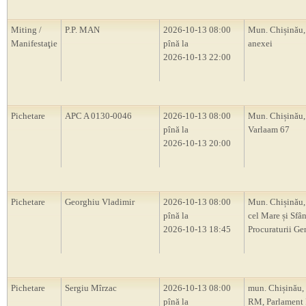
Miting /
P.P. MAN
2026-10-13 08:00
Mun. Chișinău,
Manifestaţie
pînă la
anexei
2026-10-13 22:00
Pichetare
APC A 0130-0046
2026-10-13 08:00
Mun. Chișinău, 
pînă la
Varlaam 67
2026-10-13 20:00
Pichetare
Georghiu Vladimir
2026-10-13 08:00
Mun. Chișinău,
pînă la
cel Mare și Sfân
2026-10-13 18:45
Procuraturii Ge
Pichetare
Sergiu Mîrzac
2026-10-13 08:00
mun. Chișinău,
pînă la
RM, Parlament