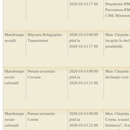
2026-10-13 17:00
Președenție RM
Procuratura RM
CSM, Ministerul
Manifestaţie
Mișcarea Refugiaților
2026-10-13 09:00
Mun. Chișinău 
socială
Transnistreni
pînă la
locațiile în decl
2026-10-13 17:00
prealabilă)
Manifestaţie
Pretura sectorului
2026-10-13 09:00
Mun. Chișinău 
social-
Ciocana
pînă la
declarație vezi 
culturală
2026-10-13 21:00
Manifestaţie
Pretura sectorului
2026-10-13 09:00
Mun. Chișinău,
social-
Centru
pînă la
Centru, scuarul
culturală
2026-10-13 22:00
Eminescu”, Scu