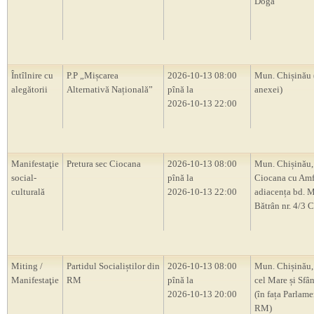
Doga”
Întîlnire cu
P.P „Mișcarea
2026-10-13 08:00
Mun. Chișinău 
alegătorii
Alternativă Națională”
pînă la
anexei)
2026-10-13 22:00
Manifestaţie
Pretura sec Ciocana
2026-10-13 08:00
Mun. Chișinău,
social-
pînă la
Ciocana cu Amf
culturală
2026-10-13 22:00
adiacența bd. M
Bătrân nr. 4/3 
Miting /
Partidul Socialiștilor din
2026-10-13 08:00
Mun. Chișinău, 
Manifestaţie
RM
pînă la
cel Mare și Sfân
2026-10-13 20:00
(în fața Parlam
RM)