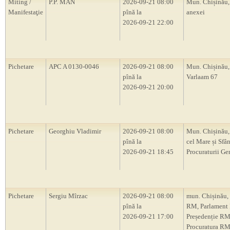
Miting /
P.P. MAN
2026-09-21 08:00
Mun. Chișinău,
Manifestaţie
pînă la
anexei
2026-09-21 22:00
Pichetare
APC A 0130-0046
2026-09-21 08:00
Mun. Chișinău, 
pînă la
Varlaam 67
2026-09-21 20:00
Pichetare
Georghiu Vladimir
2026-09-21 08:00
Mun. Chișinău,
pînă la
cel Mare și Sfân
2026-09-21 18:45
Procuraturii Ge
Pichetare
Sergiu Mîrzac
2026-09-21 08:00
mun. Chișinău,
pînă la
RM, Parlament
2026-09-21 17:00
Președenție RM
Procuratura RM