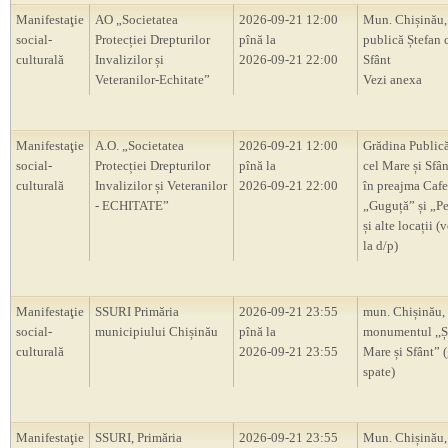
Manifestaţie
AO „Societatea
2026-09-21 12:00
Mun. Chișinău,
social-
Protecției Drepturilor
pînă la
publică Ștefan 
culturală
Invalizilor și
2026-09-21 22:00
Sfânt
Veteranilor-Echitate”
Vezi anexa
Manifestaţie
A.O. „Societatea
2026-09-21 12:00
Grădina Publică
social-
Protecției Drepturilor
pînă la
cel Mare și Sfân
culturală
Invalizilor și Veteranilor
2026-09-21 22:00
în preajma Cafe
- ECHITATE”
„Guguță” și „P
și alte locații (
la d/p)
Manifestaţie
SSURI Primăria
2026-09-21 23:55
mun. Chișinău,
social-
municipiului Chișinău
pînă la
monumentul ,,Ș
culturală
2026-09-21 23:55
Mare și Sfânt” 
spate)
Manifestaţie
SSURI, Primăria
2026-09-21 23:55
Mun. Chișinău, 