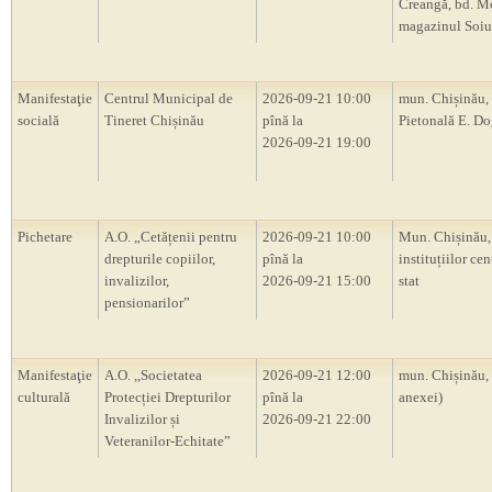
Creangă, bd. M
magazinul Soiu
Manifestaţie
Centrul Municipal de
2026-09-21 10:00
mun. Chișinău, 
socială
Tineret Chișinău
pînă la
Pietonală E. D
2026-09-21 19:00
Pichetare
A.O. „Cetățenii pentru
2026-09-21 10:00
Mun. Chișinău, 
drepturile copiilor,
pînă la
instituțiilor cen
invalizilor,
2026-09-21 15:00
stat
pensionarilor”
Manifestaţie
A.O. ,,Societatea
2026-09-21 12:00
mun. Chișinău,
culturală
Protecției Drepturilor
pînă la
anexei)
Invalizilor și
2026-09-21 22:00
Veteranilor-Echitate”