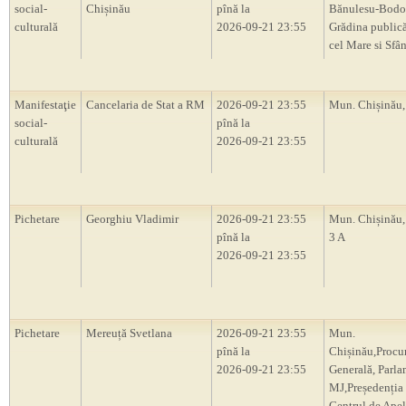
social-
Chișinău
pînă la
Bănulesu-Bodon
culturală
2026-09-21 23:55
Grădina publică
cel Mare si Sfân
Manifestaţie
Cancelaria de Stat a RM
2026-09-21 23:55
Mun. Chișinău
social-
pînă la
culturală
2026-09-21 23:55
Pichetare
Georghiu Vladimir
2026-09-21 23:55
Mun. Chișinău, 
pînă la
3 A
2026-09-21 23:55
Pichetare
Mereuță Svetlana
2026-09-21 23:55
Mun.
pînă la
Chișinău,Procu
2026-09-21 23:55
Generală, Parl
MJ,Președenți
Centrul de Apel