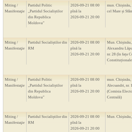
Miting /
Partidul Politic
2026-09-21 08:00
mun. Chișinău, 
Manifestaţie
,,Partidul Socialiștilor
pînă la
cel Mare și Sfân
din Republica
2026-09-21 20:00
Moldova”
Miting /
Partidul Socialiștilor din
2026-09-21 08:00
Mun. Chișinău, 
Manifestaţie
RM
pînă la
Alexandru Lăp
2026-09-21 20:00
nr. 28 (în fața C
Constituțional
Miting /
Partidul Politic
2026-09-21 08:00
mun. Chișinău, s
Manifestaţie
,,Partidul Socialiștilor
pînă la
Alecsandri, nr.
din Republica
2026-09-21 20:00
(Comisia Electo
Moldova”
Centrală)
Miting /
Partidul Socialiștilor din
2026-09-21 08:00
Mun. Chișină
Manifestaţie
RM
pînă la
2026-09-21 20:00