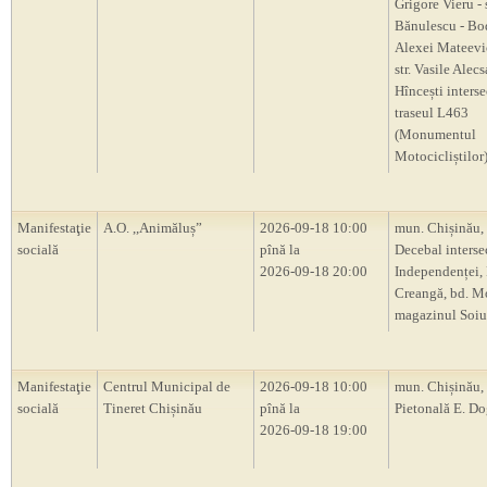
Grigore Vieru - 
Bănulescu - Bod
Alexei Mateevi
str. Vasile Alecs
Hîncești interse
traseul L463
(Monumentul
Motocicliștilor
Manifestaţie
A.O. ,,Animăluș”
2026-09-18 10:00
mun. Chișinău, 
socială
pînă la
Decebal intersec
2026-09-18 20:00
Independenței, 
Creangă, bd. M
magazinul Soiu
Manifestaţie
Centrul Municipal de
2026-09-18 10:00
mun. Chișinău, 
socială
Tineret Chișinău
pînă la
Pietonală E. D
2026-09-18 19:00