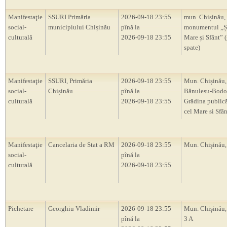
Manifestaţie
SSURI Primăria
2026-09-18 23:55
mun. Chișinău,
social-
municipiului Chișinău
pînă la
monumentul ,,Ș
culturală
2026-09-18 23:55
Mare și Sfânt” 
spate)
Manifestaţie
SSURI, Primăria
2026-09-18 23:55
Mun. Chișinău, 
social-
Chișinău
pînă la
Bănulesu-Bodon
culturală
2026-09-18 23:55
Grădina publică
cel Mare si Sfân
Manifestaţie
Cancelaria de Stat a RM
2026-09-18 23:55
Mun. Chișinău
social-
pînă la
culturală
2026-09-18 23:55
Pichetare
Georghiu Vladimir
2026-09-18 23:55
Mun. Chișinău, 
pînă la
3 A