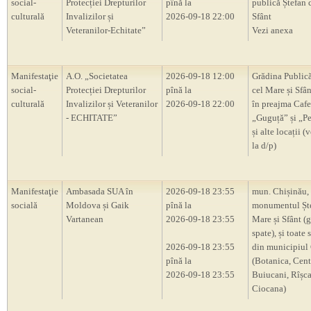
social-
Protecției Drepturilor
pînă la
publică Ștefan 
culturală
Invalizilor și
2026-09-18 22:00
Sfânt
Veteranilor-Echitate”
Vezi anexa
Manifestaţie
A.O. „Societatea
2026-09-18 12:00
Grădina Publică
social-
Protecției Drepturilor
pînă la
cel Mare și Sfân
culturală
Invalizilor și Veteranilor
2026-09-18 22:00
în preajma Cafe
- ECHITATE”
„Guguță” și „P
și alte locații (
la d/p)
Manifestaţie
Ambasada SUA în
2026-09-18 23:55
mun. Chișinău,
socială
Moldova și Gaik
pînă la
monumentul Ște
Vartanean
2026-09-18 23:55
Mare și Sfânt (
spate), și toate 
2026-09-18 23:55
din municipiul
pînă la
(Botanica, Cent
2026-09-18 23:55
Buiucani, Rîșc
Ciocana)