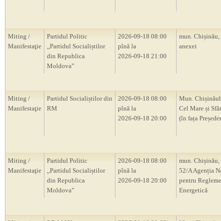
Miting /
Partidul Politic
2026-09-18 08:00
mun. Chișinău,
Manifestaţie
,,Partidul Socialiștilor
pînă la
anexei
din Republica
2026-09-18 21:00
Moldova”
Miting /
Partidul Socialiștilor din
2026-09-18 08:00
Mun. Chișinăub
Manifestaţie
RM
pînă la
Cel Mare și Sfâ
2026-09-18 20:00
(în fața Președ
Miting /
Partidul Politic
2026-09-18 08:00
mun. Chișinău, 
Manifestaţie
,,Partidul Socialiștilor
pînă la
52/A Agenția N
din Republica
2026-09-18 20:00
pentru Regleme
Moldova”
Energetică