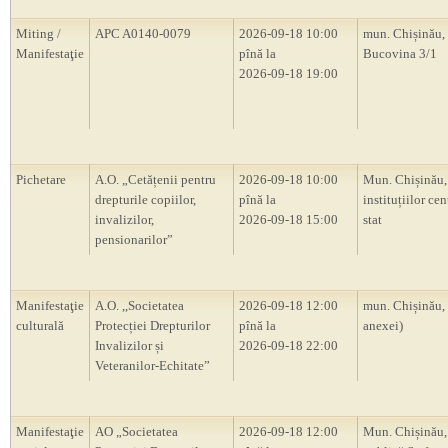
Miting /
APC A0140-0079
2026-09-18 10:00
mun. Chișinău, s
Manifestaţie
pînă la
Bucovina 3/1
2026-09-18 19:00
Pichetare
A.O. „Cetățenii pentru
2026-09-18 10:00
Mun. Chișinău, 
drepturile copiilor,
pînă la
instituțiilor cen
invalizilor,
2026-09-18 15:00
stat
pensionarilor”
Manifestaţie
A.O. ,,Societatea
2026-09-18 12:00
mun. Chișinău,
culturală
Protecției Drepturilor
pînă la
anexei)
Invalizilor și
2026-09-18 22:00
Veteranilor-Echitate”
Manifestaţie
AO „Societatea
2026-09-18 12:00
Mun. Chișinău,