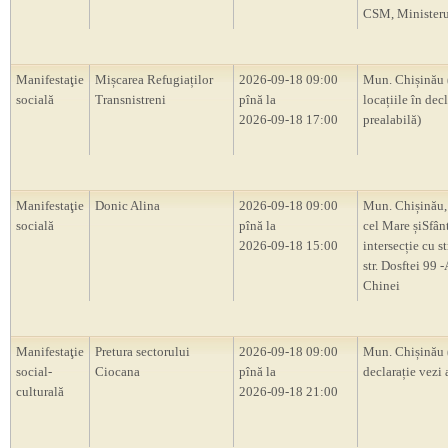
CSM, Ministerul
Manifestaţie
Mișcarea Refugiaților
2026-09-18 09:00
Mun. Chișinău 
socială
Transnistreni
pînă la
locațiile în decl
2026-09-18 17:00
prealabilă)
Manifestaţie
Donic Alina
2026-09-18 09:00
Mun. Chișinău, 
socială
pînă la
cel Mare șiSfân
2026-09-18 15:00
intersecție cu s
str. Dosftei 99
Chinei
Manifestaţie
Pretura sectorului
2026-09-18 09:00
Mun. Chișinău 
social-
Ciocana
pînă la
declarație vezi 
culturală
2026-09-18 21:00