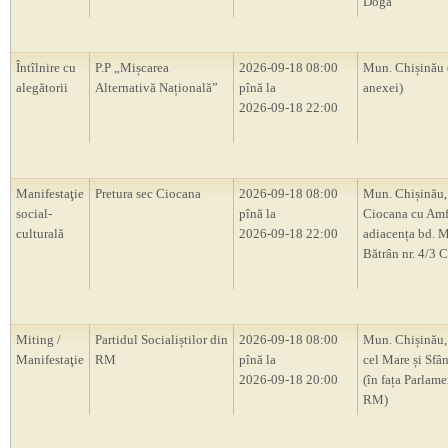
Doga”
Întîlnire cu
P.P „Mișcarea
2026-09-18 08:00
Mun. Chișinău 
alegătorii
Alternativă Națională”
pînă la
anexei)
2026-09-18 22:00
Manifestaţie
Pretura sec Ciocana
2026-09-18 08:00
Mun. Chișinău,
social-
pînă la
Ciocana cu Amf
culturală
2026-09-18 22:00
adiacența bd. M
Bătrân nr. 4/3 
Miting /
Partidul Socialiștilor din
2026-09-18 08:00
Mun. Chișinău, 
Manifestaţie
RM
pînă la
cel Mare și Sfân
2026-09-18 20:00
(în fața Parlam
RM)