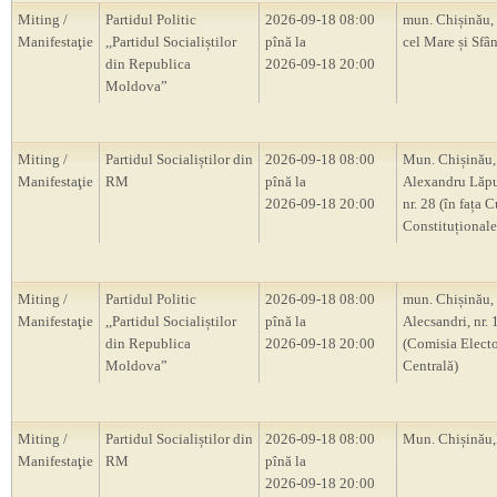
Miting /
Partidul Politic
2026-09-18 08:00
mun. Chișinău, 
Manifestaţie
,,Partidul Socialiștilor
pînă la
cel Mare și Sfân
din Republica
2026-09-18 20:00
Moldova”
Miting /
Partidul Socialiștilor din
2026-09-18 08:00
Mun. Chișinău, 
Manifestaţie
RM
pînă la
Alexandru Lăp
2026-09-18 20:00
nr. 28 (în fața C
Constituțional
Miting /
Partidul Politic
2026-09-18 08:00
mun. Chișinău, s
Manifestaţie
,,Partidul Socialiștilor
pînă la
Alecsandri, nr.
din Republica
2026-09-18 20:00
(Comisia Electo
Moldova”
Centrală)
Miting /
Partidul Socialiștilor din
2026-09-18 08:00
Mun. Chișină
Manifestaţie
RM
pînă la
2026-09-18 20:00