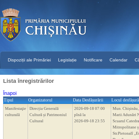
Dispoziții ale Primăriei
Legislație
Notificare
Calendar
C
Lista înregistrărilor
Înapoi
Tipul
Organizatorul
Data Desfășurării
Locul desfășură
Manifestaţie
Direcția Generală
2026-09-18 07:00
Mun. Chișinău,
culturală
Cultură și Patrimoniul
pînă la
Marii Adunări N
Cultural
2026-09-18 23:55
Scuarul Catedra
Mitropolitane ș
Str.Pietonalî „