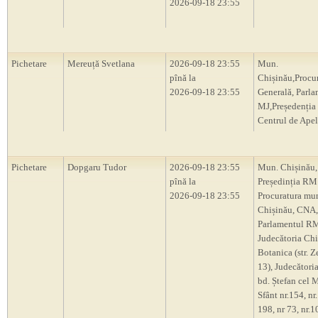
2026-09-18 23:55
Pichetare
Mereuță Svetlana
2026-09-18 23:55
Mun.
pînă la
Chișinău,Procu
2026-09-18 23:55
Generală, Parl
MJ,Președenți
Centrul de Apel
Pichetare
Dopgaru Tudor
2026-09-18 23:55
Mun. Chișinău,
pînă la
Președinția RM
2026-09-18 23:55
Procuratura mu
Chișinău, CNA,
Parlamentul R
Judecătoria Chi
Botanica (str. Z
13), Judecători
bd. Ștefan cel M
Sfânt nr.154, nr.
198, nr 73, nr.10