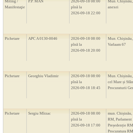
Miting /
P.P. MAN
2026-09-18 08:00
Mun. Chișinău,
Manifestaţie
pînă la
anexei
2026-09-18 22:00
Pichetare
APC A 0130-0046
2026-09-18 08:00
Mun. Chișinău, 
pînă la
Varlaam 67
2026-09-18 20:00
Pichetare
Georghiu Vladimir
2026-09-18 08:00
Mun. Chișinău,
pînă la
cel Mare și Sfân
2026-09-18 18:45
Procuraturii Ge
Pichetare
Sergiu Mîrzac
2026-09-18 08:00
mun. Chișinău,
pînă la
RM, Parlament
2026-09-18 17:00
Președenție RM
Procuratura RM