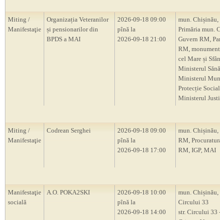
Miting /
Organizația Veteranilor
2026-09-18 09:00
mun. Chișinău,
Manifestaţie
și pensionarilor din
pînă la
Primăria mun. C
BPDS a MAI
2026-09-18 21:00
Guvern RM, Pa
RM, monumentu
cel Mare și Sfâ
Ministerul Sănăt
Ministerul Munc
Protecție Social
Ministerul Justi
Miting /
Codrean Serghei
2026-09-18 09:00
mun. Chișinău,
Manifestaţie
pînă la
RM, Procuratur
2026-09-18 17:00
RM, IGP, MAI
Manifestaţie
A.O. POKA2SKI
2026-09-18 10:00
mun. Chișinău, s
socială
pînă la
Circului 33
2026-09-18 14:00
str. Circului 33 