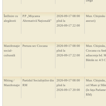
Doga”
Întîlnire cu
P.P „Mișcarea
2026-09-17 08:00
Mun. Chișinău 
alegătorii
Alternativă Națională”
pînă la
anexei)
2026-09-17 22:00
Manifestaţie
Pretura sec Ciocana
2026-09-17 08:00
Mun. Chișinău,
social-
pînă la
Ciocana cu Amf
culturală
2026-09-17 22:00
adiacența bd. M
Bătrân nr. 4/3 
Miting /
Partidul Socialiștilor din
2026-09-17 08:00
Mun. Chișinău, 
Manifestaţie
RM
pînă la
cel Mare și Sfân
2026-09-17 20:00
(în fața Parlam
RM)