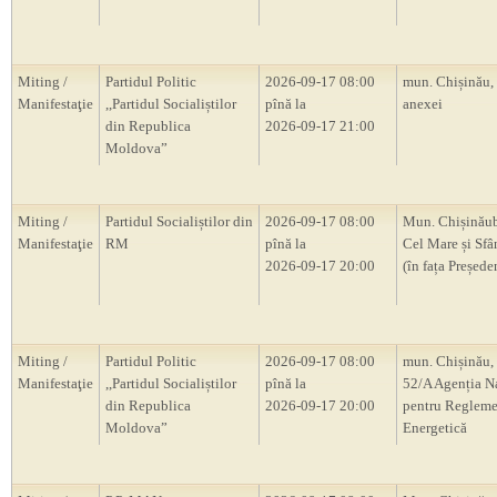
Miting /
Partidul Politic
2026-09-17 08:00
mun. Chișinău,
Manifestaţie
,,Partidul Socialiștilor
pînă la
anexei
din Republica
2026-09-17 21:00
Moldova”
Miting /
Partidul Socialiștilor din
2026-09-17 08:00
Mun. Chișinăub
Manifestaţie
RM
pînă la
Cel Mare și Sfâ
2026-09-17 20:00
(în fața Președ
Miting /
Partidul Politic
2026-09-17 08:00
mun. Chișinău, 
Manifestaţie
,,Partidul Socialiștilor
pînă la
52/A Agenția N
din Republica
2026-09-17 20:00
pentru Regleme
Moldova”
Energetică