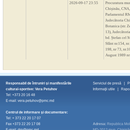
2026-09-17 23:55
Procuratura mu
Chișinău, CNA,
Parlamentul R
Judecătoria Chi
Botanica (str. Z
13), Judecători
bd. Ștefan cel M
Sfânt nr.154, nr.
198, nr 73, nr.10
August 1989 nr
Responsabil de întruniri şi manifestările
Serviciul de presă
|
P
cultural-sportive: Vera Petuhov
Informaţii utile
|
Rapoa
Tel: +373 20 16 48
E-mail: vera.petuhov@pmc.md
Centrul de informare şi documentare:
Tel:
+ 373 22 20 17 07
Fax
+373 22 20 17 08
Adresa:
Republica Mo
E-mail:
drp@pmc.md
MD-2012 mun. Chişinău