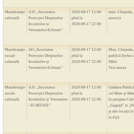
Manifestaţie
A.O. ,,Societatea
2026-09-17 12:00
mun. Chișinău,
culturală
Protecției Drepturilor
pînă la
anexei)
Invalizilor și
2026-09-17 22:00
Veteranilor-Echitate”
Manifestaţie
AO „Societatea
2026-09-17 12:00
Mun. Chișinău,
social-
Protecției Drepturilor
pînă la
publică Ștefan 
culturală
Invalizilor și
2026-09-17 22:00
Sfânt
Veteranilor-Echitate”
Vezi anexa
Manifestaţie
A.O. „Societatea
2026-09-17 12:00
Grădina Publică
social-
Protecției Drepturilor
pînă la
cel Mare și Sfân
culturală
Invalizilor și Veteranilor
2026-09-17 22:00
în preajma Cafe
- ECHITATE”
„Guguță” și „P
și alte locații (
la d/p)