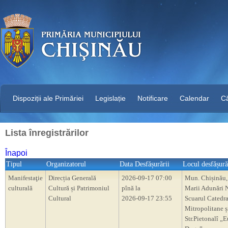
Dispoziții ale Primăriei
Legislație
Notificare
Calendar
C
Lista înregistrărilor
Înapoi
Tipul
Organizatorul
Data Desfășurării
Locul desfășură
Manifestaţie
Direcția Generală
2026-09-17 07:00
Mun. Chișinău,
culturală
Cultură și Patrimoniul
pînă la
Marii Adunări N
Cultural
2026-09-17 23:55
Scuarul Catedra
Mitropolitane ș
Str.Pietonalî „