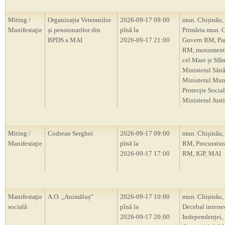
Miting /
Organizația Veteranilor
2026-09-17 09:00
mun. Chișinău,
Manifestaţie
și pensionarilor din
pînă la
Primăria mun. C
BPDS a MAI
2026-09-17 21:00
Guvern RM, Pa
RM, monumentu
cel Mare și Sfâ
Ministerul Sănăt
Ministerul Munc
Protecție Social
Ministerul Justi
Miting /
Codrean Serghei
2026-09-17 09:00
mun. Chișinău,
Manifestaţie
pînă la
RM, Procuratur
2026-09-17 17:00
RM, IGP, MAI
Manifestaţie
A.O. ,,Animăluș”
2026-09-17 10:00
mun. Chișinău, 
socială
pînă la
Decebal intersec
2026-09-17 20:00
Independenței, 