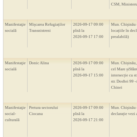
CSM, Ministerul
Manifestaţie
Mișcarea Refugiaților
2026-09-17 09:00
Mun. Chișinău 
socială
Transnistreni
pînă la
locațiile în decl
2026-09-17 17:00
prealabilă)
Manifestaţie
Donic Alina
2026-09-17 09:00
Mun. Chișinău, 
socială
pînă la
cel Mare șiSfân
2026-09-17 15:00
intersecție cu s
str. Dosftei 99
Chinei
Manifestaţie
Pretura sectorului
2026-09-17 09:00
Mun. Chișinău 
social-
Ciocana
pînă la
declarație vezi 
culturală
2026-09-17 21:00