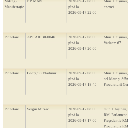
Miting /
P.P. MAN
2026-09-17 08:00
Mun. Chișinău,
Manifestaţie
pînă la
anexei
2026-09-17 22:00
Pichetare
APC A 0130-0046
2026-09-17 08:00
Mun. Chișinău, 
pînă la
Varlaam 67
2026-09-17 20:00
Pichetare
Georghiu Vladimir
2026-09-17 08:00
Mun. Chișinău,
pînă la
cel Mare și Sfân
2026-09-17 18:45
Procuraturii Ge
Pichetare
Sergiu Mîrzac
2026-09-17 08:00
mun. Chișinău,
pînă la
RM, Parlament
2026-09-17 17:00
Președenție RM
Procuratura RM