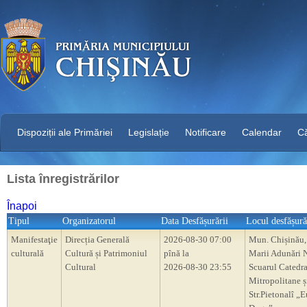
Dispoziții ale Primăriei
Legislație
Notificare
Calendar
C
Lista înregistrărilor
Înapoi
Tipul
Organizatorul
Data Desfășurării
Locul desfășură
Manifestaţie
Direcția Generală
2026-08-30 07:00
Mun. Chișinău,
culturală
Cultură și Patrimoniul
pînă la
Marii Adunări N
Cultural
2026-08-30 23:55
Scuarul Catedra
Mitropolitane ș
Str.Pietonalî „