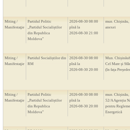
Miting /
Partidul Politic
2026-08-30 08:00
mun. Chișinău,
Manifestaţie
,,Partidul Socialiștilor
pînă la
anexei
din Republica
2026-08-30 21:00
Moldova”
Miting /
Partidul Socialiștilor din
2026-08-30 08:00
Mun. Chișinăub
Manifestaţie
RM
pînă la
Cel Mare și Sfâ
2026-08-30 20:00
(în fața Președ
Miting /
Partidul Politic
2026-08-30 08:00
mun. Chișinău, 
Manifestaţie
,,Partidul Socialiștilor
pînă la
52/A Agenția N
din Republica
2026-08-30 20:00
pentru Regleme
Moldova”
Energetică