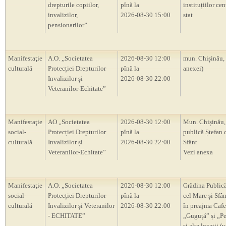
drepturile copiilor,
pînă la
instituțiilor cen
invalizilor,
2026-08-30 15:00
stat
pensionarilor”
Manifestaţie
A.O. ,,Societatea
2026-08-30 12:00
mun. Chișinău,
culturală
Protecției Drepturilor
pînă la
anexei)
Invalizilor și
2026-08-30 22:00
Veteranilor-Echitate”
Manifestaţie
AO „Societatea
2026-08-30 12:00
Mun. Chișinău,
social-
Protecției Drepturilor
pînă la
publică Ștefan 
culturală
Invalizilor și
2026-08-30 22:00
Sfânt
Veteranilor-Echitate”
Vezi anexa
Manifestaţie
A.O. „Societatea
2026-08-30 12:00
Grădina Publică
social-
Protecției Drepturilor
pînă la
cel Mare și Sfân
culturală
Invalizilor și Veteranilor
2026-08-30 22:00
în preajma Cafe
- ECHITATE”
„Guguță” și „P
și alte locații (