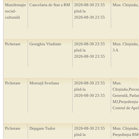
Manifestaţie
Cancelaria de Stat a RM
2026-08-30 23:55
Mun. Chișinău
social-
pînă la
culturală
2026-08-30 23:55
Pichetare
Georghiu Vladimir
2026-08-30 23:55
Mun. Chișinău, 
pînă la
3 A
2026-08-30 23:55
Pichetare
Mereuță Svetlana
2026-08-30 23:55
Mun.
pînă la
Chișinău,Procu
2026-08-30 23:55
Generală, Parl
MJ,Președenți
Centrul de Apel
Pichetare
Dopgaru Tudor
2026-08-30 23:55
Mun. Chișinău,
pînă la
Președinția RM