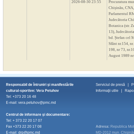
2026-08-30 23:55
Procuratura mu
Chișinău, CNA,
Parlamentul R
Judecătoria Chi
Botanica (str. Z
13), Judecători
bd. Ștefan cel M
Sfânt nr.154, nr.
198, nr 73, nr.10
August 1989 nr
Responsabil de întruniri şi manifestările
Serviciul de presă
|
P
cultural-sportive: Vera Petuhov
Informaţii utile
|
Rapoa
Tel: +373 20 16 48
E-mail: vera.petuhov@pmc.md
Centrul de informare şi documentare:
Tel:
+ 373 22 20 17 07
Fax
+373 22 20 17 08
Adresa:
Republica Mo
E-mail:
drp@pmc.md
MD-2012 mun. Chişinău