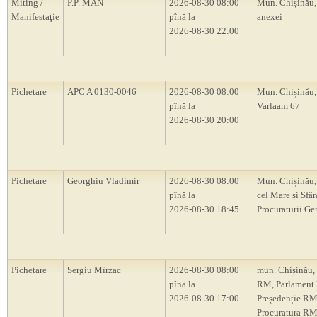
Miting /
P.P. MAN
2026-08-30 08:00
Mun. Chișinău,
Manifestaţie
pînă la
anexei
2026-08-30 22:00
Pichetare
APC A 0130-0046
2026-08-30 08:00
Mun. Chișinău, 
pînă la
Varlaam 67
2026-08-30 20:00
Pichetare
Georghiu Vladimir
2026-08-30 08:00
Mun. Chișinău,
pînă la
cel Mare și Sfân
2026-08-30 18:45
Procuraturii Ge
Pichetare
Sergiu Mîrzac
2026-08-30 08:00
mun. Chișinău,
pînă la
RM, Parlament
2026-08-30 17:00
Președenție RM
Procuratura RM