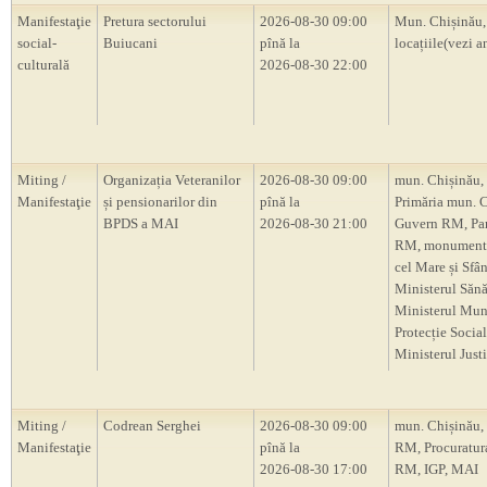
Manifestaţie
Pretura sectorului
2026-08-30 09:00
Mun. Chișinău,
social-
Buiucani
pînă la
locațiile(vezi a
culturală
2026-08-30 22:00
Miting /
Organizația Veteranilor
2026-08-30 09:00
mun. Chișinău,
Manifestaţie
și pensionarilor din
pînă la
Primăria mun. C
BPDS a MAI
2026-08-30 21:00
Guvern RM, Pa
RM, monumentu
cel Mare și Sfâ
Ministerul Sănăt
Ministerul Munc
Protecție Social
Ministerul Justi
Miting /
Codrean Serghei
2026-08-30 09:00
mun. Chișinău,
Manifestaţie
pînă la
RM, Procuratur
2026-08-30 17:00
RM, IGP, MAI