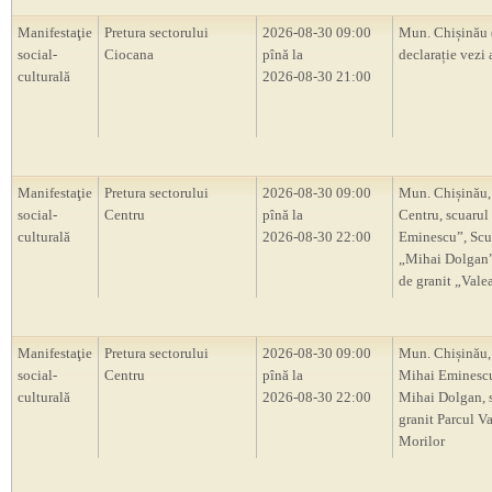
Manifestaţie
Pretura sectorului
2026-08-30 09:00
Mun. Chișinău 
social-
Ciocana
pînă la
declarație vezi 
culturală
2026-08-30 21:00
Manifestaţie
Pretura sectorului
2026-08-30 09:00
Mun. Chișinău,
social-
Centru
pînă la
Centru, scuarul
culturală
2026-08-30 22:00
Eminescu”, Scu
„Mihai Dolgan”,
de granit „Vale
Manifestaţie
Pretura sectorului
2026-08-30 09:00
Mun. Chișinău,
social-
Centru
pînă la
Mihai Eminescu
culturală
2026-08-30 22:00
Mihai Dolgan, s
granit Parcul V
Morilor