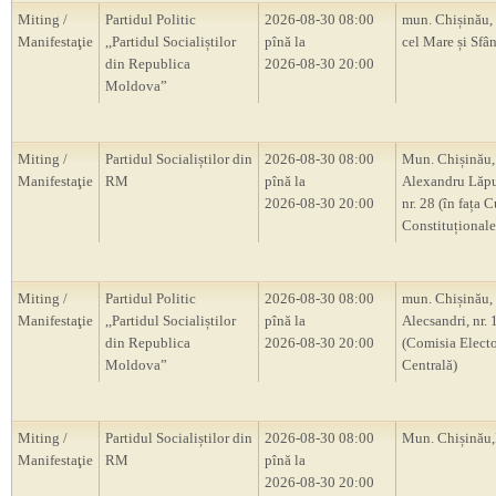
Miting /
Partidul Politic
2026-08-30 08:00
mun. Chișinău, 
Manifestaţie
,,Partidul Socialiștilor
pînă la
cel Mare și Sfân
din Republica
2026-08-30 20:00
Moldova”
Miting /
Partidul Socialiștilor din
2026-08-30 08:00
Mun. Chișinău, 
Manifestaţie
RM
pînă la
Alexandru Lăp
2026-08-30 20:00
nr. 28 (în fața C
Constituțional
Miting /
Partidul Politic
2026-08-30 08:00
mun. Chișinău, s
Manifestaţie
,,Partidul Socialiștilor
pînă la
Alecsandri, nr.
din Republica
2026-08-30 20:00
(Comisia Electo
Moldova”
Centrală)
Miting /
Partidul Socialiștilor din
2026-08-30 08:00
Mun. Chișină
Manifestaţie
RM
pînă la
2026-08-30 20:00