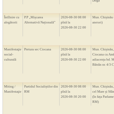
Doga”
Întîlnire cu
P.P „Mișcarea
2026-08-30 08:00
Mun. Chișinău 
alegătorii
Alternativă Națională”
pînă la
anexei)
2026-08-30 22:00
Manifestaţie
Pretura sec Ciocana
2026-08-30 08:00
Mun. Chișinău,
social-
pînă la
Ciocana cu Amf
culturală
2026-08-30 22:00
adiacența bd. M
Bătrân nr. 4/3 
Miting /
Partidul Socialiștilor din
2026-08-30 08:00
Mun. Chișinău, 
Manifestaţie
RM
pînă la
cel Mare și Sfân
2026-08-30 20:00
(în fața Parlam
RM)