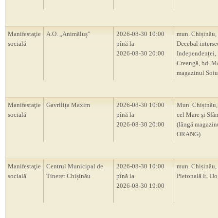
Manifestaţie
A.O. ,,Animăluș”
2026-08-30 10:00
mun. Chișinău, 
socială
pînă la
Decebal intersec
2026-08-30 20:00
Independenței, 
Creangă, bd. M
magazinul Soiu
Manifestaţie
Gavrilița Maxim
2026-08-30 10:00
Mun. Chișinău,
socială
pînă la
cel Mare și Sfâ
2026-08-30 20:00
(lângă magazin
ORANG)
Manifestaţie
Centrul Municipal de
2026-08-30 10:00
mun. Chișinău, 
socială
Tineret Chișinău
pînă la
Pietonală E. D
2026-08-30 19:00