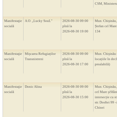
CSM, Ministerul
Manifestaţie
A.O. „Lucky SouL”
2026-08-30 09:00
Mun. Chișinău,
socială
pînă la
Ștefan cel Mare 
2026-08-30 19:00
134
Manifestaţie
Mișcarea Refugiaților
2026-08-30 09:00
Mun. Chișinău 
socială
Transnistreni
pînă la
locațiile în decl
2026-08-30 17:00
prealabilă)
Manifestaţie
Donic Alina
2026-08-30 09:00
Mun. Chișinău, 
socială
pînă la
cel Mare șiSfân
2026-08-30 15:00
intersecție cu s
str. Dosftei 99
Chinei