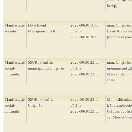
la d/p)
Manifestaţie
Divo Event
2026-08-30 16:00
mun. Chișinău, 
socială
Management S.R.L.
pînă la
Izvor”-Calea Ieș
2026-08-30 20:00
(intrarea în parc
Manifestaţie
SSURI Primăria
2026-08-30 23:55
mun. Chișinău,
social-
municipiului Chișinău
pînă la
monumentul ,,Ș
culturală
2026-08-30 23:55
Mare și Sfânt” 
spate)
Manifestaţie
SSURI, Primăria
2026-08-30 23:55
Mun. Chișinău, 
social-
Chișinău
pînă la
Bănulesu-Bodon
culturală
2026-08-30 23:55
Grădina publică
cel Mare si Sfân