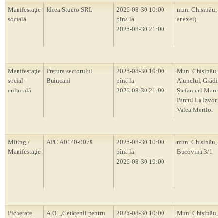
Manifestaţie
Ideea Studio SRL
2026-08-30 10:00
mun. Chișinău,
socială
pînă la
anexei)
2026-08-30 21:00
Manifestaţie
Pretura sectorului
2026-08-30 10:00
Mun. Chișinău,
social-
Buiucani
pînă la
Alunelul, Grădi
culturală
2026-08-30 21:00
Ștefan cel Mare 
Parcul La Izvor,
Valea Morilor
Miting /
APC A0140-0079
2026-08-30 10:00
mun. Chișinău, s
Manifestaţie
pînă la
Bucovina 3/1
2026-08-30 19:00
Pichetare
A.O. „Cetățenii pentru
2026-08-30 10:00
Mun. Chișinău, 