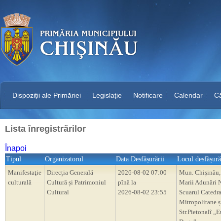
Dispoziții ale Primăriei
Legislație
Notificare
Calendar
C
Lista înregistrărilor
Înapoi
Tipul
Organizatorul
Data Desfășurării
Locul desfășură
Manifestaţie
Direcția Generală
2026-08-02 07:00
Mun. Chișinău,
culturală
Cultură și Patrimoniul
pînă la
Marii Adunări N
Cultural
2026-08-02 23:55
Scuarul Catedra
Mitropolitane ș
Str.Pietonalî „