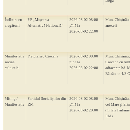
Doga”
Întîlnire cu
P.P „Mișcarea
2026-08-02 08:00
Mun. Chișinău 
alegătorii
Alternativă Națională”
pînă la
anexei)
2026-08-02 22:00
Manifestaţie
Pretura sec Ciocana
2026-08-02 08:00
Mun. Chișinău,
social-
pînă la
Ciocana cu Amf
culturală
2026-08-02 22:00
adiacența bd. M
Bătrân nr. 4/3 
Miting /
Partidul Socialiștilor din
2026-08-02 08:00
Mun. Chișinău, 
Manifestaţie
RM
pînă la
cel Mare și Sfân
2026-08-02 20:00
(în fața Parlam
RM)