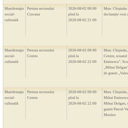
Manifestaţie
Pretura sectorului
2026-08-02 09:00
Mun. Chișinău 
social-
Ciocana
pînă la
declarație vezi 
culturală
2026-08-02 21:00
Manifestaţie
Pretura sectorului
2026-08-02 09:00
Mun. Chișinău,
social-
Centru
pînă la
Centru, scuarul
culturală
2026-08-02 22:00
Eminescu”, Scu
„Mihai Dolgan”,
de granit „Vale
Manifestaţie
Pretura sectorului
2026-08-02 09:00
Mun. Chișinău,
social-
Centru
pînă la
Mihai Eminescu
culturală
2026-08-02 22:00
Mihai Dolgan, s
granit Parcul V
Morilor