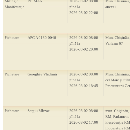
Miting /
P.P. MAN
2026-08-02 08:00
Mun. Chișinău,
Manifestaţie
pînă la
anexei
2026-08-02 22:00
Pichetare
APC A 0130-0046
2026-08-02 08:00
Mun. Chișinău, 
pînă la
Varlaam 67
2026-08-02 20:00
Pichetare
Georghiu Vladimir
2026-08-02 08:00
Mun. Chișinău,
pînă la
cel Mare și Sfân
2026-08-02 18:45
Procuraturii Ge
Pichetare
Sergiu Mîrzac
2026-08-02 08:00
mun. Chișinău,
pînă la
RM, Parlament
2026-08-02 17:00
Președenție RM
Procuratura RM