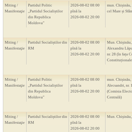
Miting /
Partidul Politic
2026-08-02 08:00
mun. Chișinău, 
Manifestaţie
,,Partidul Socialiștilor
pînă la
cel Mare și Sfân
din Republica
2026-08-02 20:00
Moldova”
Miting /
Partidul Socialiștilor din
2026-08-02 08:00
Mun. Chișinău, 
Manifestaţie
RM
pînă la
Alexandru Lăp
2026-08-02 20:00
nr. 28 (în fața C
Constituțional
Miting /
Partidul Politic
2026-08-02 08:00
mun. Chișinău, s
Manifestaţie
,,Partidul Socialiștilor
pînă la
Alecsandri, nr.
din Republica
2026-08-02 20:00
(Comisia Electo
Moldova”
Centrală)
Miting /
Partidul Socialiștilor din
2026-08-02 08:00
Mun. Chișină
Manifestaţie
RM
pînă la
2026-08-02 20:00