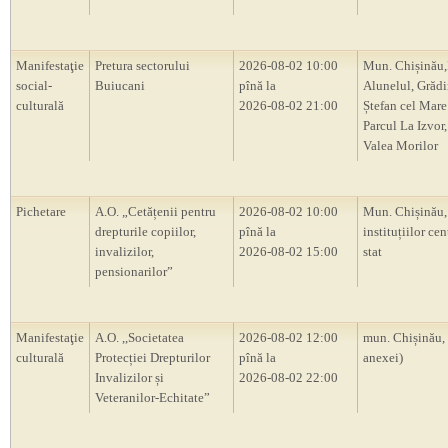
Manifestaţie
Pretura sectorului
2026-08-02 10:00
Mun. Chișinău,
social-
Buiucani
pînă la
Alunelul, Grădi
culturală
2026-08-02 21:00
Ștefan cel Mare 
Parcul La Izvor,
Valea Morilor
Pichetare
A.O. „Cetățenii pentru
2026-08-02 10:00
Mun. Chișinău, 
drepturile copiilor,
pînă la
instituțiilor cen
invalizilor,
2026-08-02 15:00
stat
pensionarilor”
Manifestaţie
A.O. ,,Societatea
2026-08-02 12:00
mun. Chișinău,
culturală
Protecției Drepturilor
pînă la
anexei)
Invalizilor și
2026-08-02 22:00
Veteranilor-Echitate”