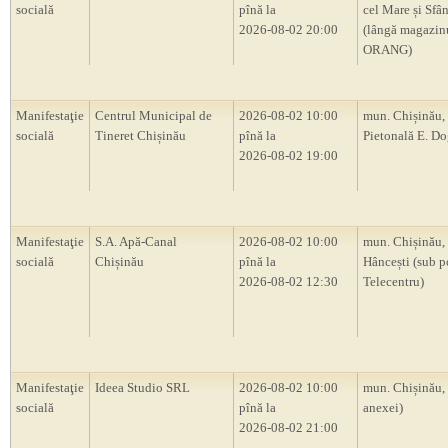
socială
pînă la
cel Mare și Sfâ
2026-08-02 20:00
(lângă magazin
ORANG)
Manifestaţie
Centrul Municipal de
2026-08-02 10:00
mun. Chișinău, 
socială
Tineret Chișinău
pînă la
Pietonală E. D
2026-08-02 19:00
Manifestaţie
S.A. Apă-Canal
2026-08-02 10:00
mun. Chișinău, 
socială
Chișinău
pînă la
Hâncești (sub p
2026-08-02 12:30
Telecentru)
Manifestaţie
Ideea Studio SRL
2026-08-02 10:00
mun. Chișinău,
socială
pînă la
anexei)
2026-08-02 21:00