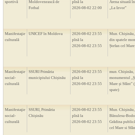
sportivă
Moldovenească de
pînă la
Arena situată în
Fotbal
2026-08-02 22:00
,,La Izvor”
Manifestaţie
UNICEF în Moldova
2026-08-02 23:55
Mun. Chișinău,
culturală
pînă la
din spatele mo
2026-08-02 23:55
Ștefan cel Mare 
Manifestaţie
SSURI Primăria
2026-08-02 23:55
mun. Chișinău,
social-
municipiului Chișinău
pînă la
monumentul ,,Ș
culturală
2026-08-02 23:55
Mare și Sfânt” 
spate)
Manifestaţie
SSURI, Primăria
2026-08-02 23:55
Mun. Chișinău, 
social-
Chișinău
pînă la
Bănulesu-Bodon
culturală
2026-08-02 23:55
Grădina publică
cel Mare si Sfân