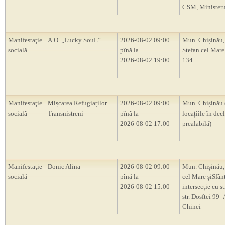
CSM, Ministerul
Manifestaţie
A.O. „Lucky SouL”
2026-08-02 09:00
Mun. Chișinău,
socială
pînă la
Ștefan cel Mare 
2026-08-02 19:00
134
Manifestaţie
Mișcarea Refugiaților
2026-08-02 09:00
Mun. Chișinău 
socială
Transnistreni
pînă la
locațiile în decl
2026-08-02 17:00
prealabilă)
Manifestaţie
Donic Alina
2026-08-02 09:00
Mun. Chișinău, 
socială
pînă la
cel Mare șiSfân
2026-08-02 15:00
intersecție cu s
str. Dosftei 99
Chinei