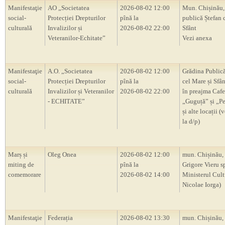
Manifestaţie
AO „Societatea
2026-08-02 12:00
Mun. Chișinău,
social-
Protecției Drepturilor
pînă la
publică Ștefan 
culturală
Invalizilor și
2026-08-02 22:00
Sfânt
Veteranilor-Echitate”
Vezi anexa
Manifestaţie
A.O. „Societatea
2026-08-02 12:00
Grădina Publică
social-
Protecției Drepturilor
pînă la
cel Mare și Sfân
culturală
Invalizilor și Veteranilor
2026-08-02 22:00
în preajma Cafe
- ECHITATE”
„Guguță” și „P
și alte locații (
la d/p)
Marș și
Oleg Onea
2026-08-02 12:00
mun. Chișinău, 
miting de
pînă la
Grigore Vieru s
comemorare
2026-08-02 14:00
Ministerul Cultur
Nicolae Iorga)
Manifestaţie
Federația
2026-08-02 13:30
mun. Chișinău,