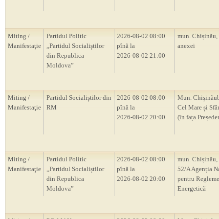
Miting /
Partidul Politic
2026-08-02 08:00
mun. Chișinău,
Manifestaţie
,,Partidul Socialiștilor
pînă la
anexei
din Republica
2026-08-02 21:00
Moldova”
Miting /
Partidul Socialiștilor din
2026-08-02 08:00
Mun. Chișinăub
Manifestaţie
RM
pînă la
Cel Mare și Sfâ
2026-08-02 20:00
(în fața Președ
Miting /
Partidul Politic
2026-08-02 08:00
mun. Chișinău, 
Manifestaţie
,,Partidul Socialiștilor
pînă la
52/A Agenția N
din Republica
2026-08-02 20:00
pentru Regleme
Moldova”
Energetică