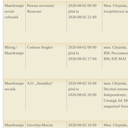
Manifestaţie
Pretura sectorului
2026-08-02 09:00
Mun. Chișinău,
social-
Buiucani
pînă la
locațiile(vezi a
culturală
2026-08-02 22:00
Miting /
Codrean Serghei
2026-08-02 09:00
mun. Chișinău,
Manifestaţie
pînă la
RM, Procuratur
2026-08-02 17:00
RM, IGP, MAI
Manifestaţie
A.O. ,,Animăluș”
2026-08-02 10:00
mun. Chișinău, 
socială
pînă la
Decebal intersec
2026-08-02 20:00
Independenței, 
Creangă, bd. M
magazinul Soiu
Manifestaţie
Gavrilița Maxim
2026-08-02 10:00
Mun. Chișinău,