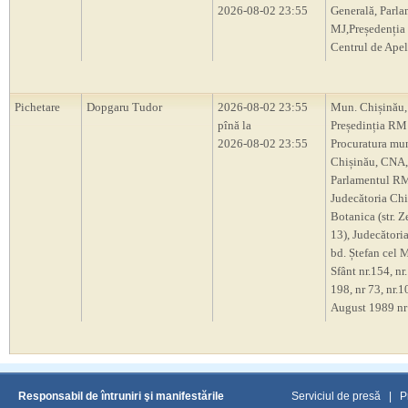
2026-08-02 23:55
Generală, Parl
MJ,Președenți
Centrul de Apel
Pichetare
Dopgaru Tudor
2026-08-02 23:55
Mun. Chișinău,
pînă la
Președinția RM
2026-08-02 23:55
Procuratura mu
Chișinău, CNA,
Parlamentul R
Judecătoria Chi
Botanica (str. Z
13), Judecători
bd. Ștefan cel M
Sfânt nr.154, nr.
198, nr 73, nr.10
August 1989 nr
Responsabil de întruniri şi manifestările
Serviciul de presă
|
P