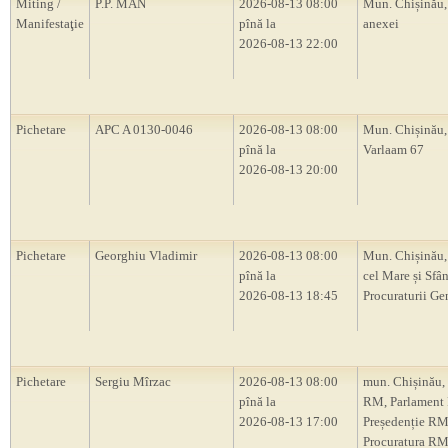
Miting /
P.P. MAN
2026-08-13 08:00
Mun. Chișinău,
Manifestaţie
pînă la
anexei
2026-08-13 22:00
Pichetare
APC A 0130-0046
2026-08-13 08:00
Mun. Chișinău, 
pînă la
Varlaam 67
2026-08-13 20:00
Pichetare
Georghiu Vladimir
2026-08-13 08:00
Mun. Chișinău,
pînă la
cel Mare și Sfân
2026-08-13 18:45
Procuraturii Ge
Pichetare
Sergiu Mîrzac
2026-08-13 08:00
mun. Chișinău,
pînă la
RM, Parlament
2026-08-13 17:00
Președenție RM
Procuratura RM