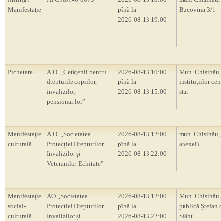
Manifestaţie
pînă la
Bucovina 3/1
2026-08-13 19:00
Pichetare
A.O. „Cetățenii pentru
2026-08-13 10:00
Mun. Chișinău, 
drepturile copiilor,
pînă la
instituțiilor cen
invalizilor,
2026-08-13 15:00
stat
pensionarilor”
Manifestaţie
A.O. ,,Societatea
2026-08-13 12:00
mun. Chișinău,
culturală
Protecției Drepturilor
pînă la
anexei)
Invalizilor și
2026-08-13 22:00
Veteranilor-Echitate”
Manifestaţie
AO „Societatea
2026-08-13 12:00
Mun. Chișinău,
social-
Protecției Drepturilor
pînă la
publică Ștefan 
culturală
Invalizilor și
2026-08-13 22:00
Sfânt