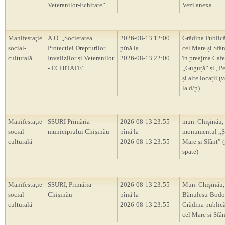
Veteranilor-Echitate”
Vezi anexa
Manifestaţie
A.O. „Societatea
2026-08-13 12:00
Grădina Publică
social-
Protecției Drepturilor
pînă la
cel Mare și Sfân
culturală
Invalizilor și Veteranilor
2026-08-13 22:00
în preajma Cafe
- ECHITATE”
„Guguță” și „P
și alte locații (
la d/p)
Manifestaţie
SSURI Primăria
2026-08-13 23:55
mun. Chișinău,
social-
municipiului Chișinău
pînă la
monumentul ,,Ș
culturală
2026-08-13 23:55
Mare și Sfânt” 
spate)
Manifestaţie
SSURI, Primăria
2026-08-13 23:55
Mun. Chișinău, 
social-
Chișinău
pînă la
Bănulesu-Bodon
culturală
2026-08-13 23:55
Grădina publică
cel Mare si Sfân