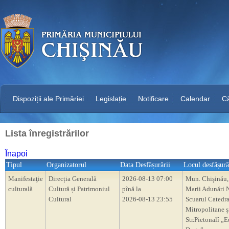
Dispoziții ale Primăriei
Legislație
Notificare
Calendar
C
Lista înregistrărilor
Înapoi
Tipul
Organizatorul
Data Desfășurării
Locul desfășură
Manifestaţie
Direcția Generală
2026-08-13 07:00
Mun. Chișinău,
culturală
Cultură și Patrimoniul
pînă la
Marii Adunări N
Cultural
2026-08-13 23:55
Scuarul Catedra
Mitropolitane ș
Str.Pietonalî „