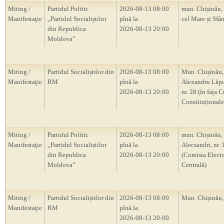
Miting /
Partidul Politic
2026-08-13 08:00
mun. Chișinău, 
Manifestaţie
,,Partidul Socialiștilor
pînă la
cel Mare și Sfân
din Republica
2026-08-13 20:00
Moldova”
Miting /
Partidul Socialiștilor din
2026-08-13 08:00
Mun. Chișinău, 
Manifestaţie
RM
pînă la
Alexandru Lăp
2026-08-13 20:00
nr. 28 (în fața C
Constituțional
Miting /
Partidul Politic
2026-08-13 08:00
mun. Chișinău, s
Manifestaţie
,,Partidul Socialiștilor
pînă la
Alecsandri, nr.
din Republica
2026-08-13 20:00
(Comisia Electo
Moldova”
Centrală)
Miting /
Partidul Socialiștilor din
2026-08-13 08:00
Mun. Chișină
Manifestaţie
RM
pînă la
2026-08-13 20:00