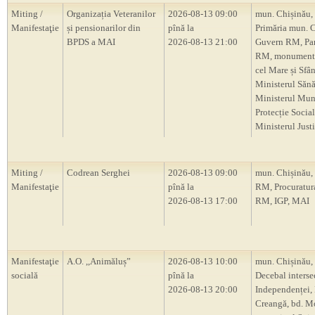
Miting /
Organizația Veteranilor
2026-08-13 09:00
mun. Chișinău,
Manifestaţie
și pensionarilor din
pînă la
Primăria mun. C
BPDS a MAI
2026-08-13 21:00
Guvern RM, Pa
RM, monumentu
cel Mare și Sfâ
Ministerul Sănăt
Ministerul Munc
Protecție Social
Ministerul Justi
Miting /
Codrean Serghei
2026-08-13 09:00
mun. Chișinău,
Manifestaţie
pînă la
RM, Procuratur
2026-08-13 17:00
RM, IGP, MAI
Manifestaţie
A.O. ,,Animăluș”
2026-08-13 10:00
mun. Chișinău, 
socială
pînă la
Decebal intersec
2026-08-13 20:00
Independenței, 
Creangă, bd. M