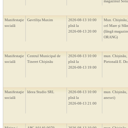
magazinul Soiu
Manifestaţie
Gavrilița Maxim
2026-08-13 10:00
Mun. Chișinău,
socială
pînă la
cel Mare și Sfâ
2026-08-13 20:00
(lângă magazin
ORANG)
Manifestaţie
Centrul Municipal de
2026-08-13 10:00
mun. Chișinău, 
socială
Tineret Chișinău
pînă la
Pietonală E. D
2026-08-13 19:00
Manifestaţie
Ideea Studio SRL
2026-08-13 10:00
mun. Chișinău,
socială
pînă la
anexei)
2026-08-13 21:00
Miting /
APC A0140-0079
2026-08-13 10:00
mun. Chișinău, s