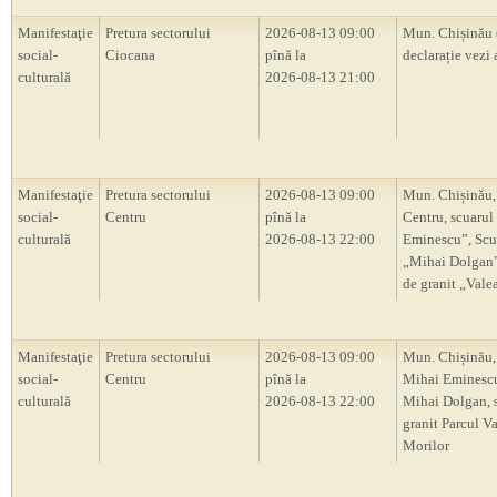
Manifestaţie
Pretura sectorului
2026-08-13 09:00
Mun. Chișinău 
social-
Ciocana
pînă la
declarație vezi 
culturală
2026-08-13 21:00
Manifestaţie
Pretura sectorului
2026-08-13 09:00
Mun. Chișinău,
social-
Centru
pînă la
Centru, scuarul
culturală
2026-08-13 22:00
Eminescu”, Scu
„Mihai Dolgan”,
de granit „Vale
Manifestaţie
Pretura sectorului
2026-08-13 09:00
Mun. Chișinău,
social-
Centru
pînă la
Mihai Eminescu
culturală
2026-08-13 22:00
Mihai Dolgan, s
granit Parcul V
Morilor