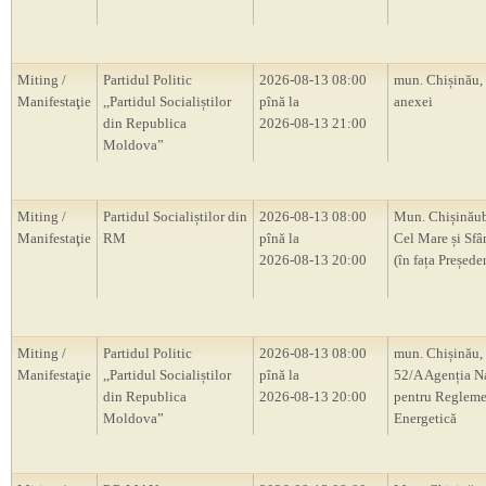
Miting /
Partidul Politic
2026-08-13 08:00
mun. Chișinău,
Manifestaţie
,,Partidul Socialiștilor
pînă la
anexei
din Republica
2026-08-13 21:00
Moldova”
Miting /
Partidul Socialiștilor din
2026-08-13 08:00
Mun. Chișinăub
Manifestaţie
RM
pînă la
Cel Mare și Sfâ
2026-08-13 20:00
(în fața Președ
Miting /
Partidul Politic
2026-08-13 08:00
mun. Chișinău, 
Manifestaţie
,,Partidul Socialiștilor
pînă la
52/A Agenția N
din Republica
2026-08-13 20:00
pentru Regleme
Moldova”
Energetică