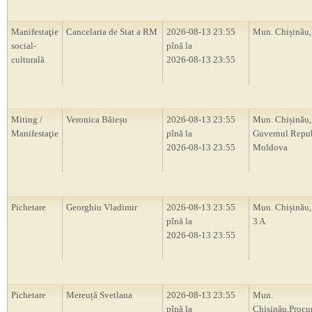
Manifestaţie
Cancelaria de Stat a RM
2026-08-13 23:55
Mun. Chișinău
social-
pînă la
culturală
2026-08-13 23:55
Miting /
Veronica Băieșu
2026-08-13 23:55
Mun. Chișinău
Manifestaţie
pînă la
Guvernul Repub
2026-08-13 23:55
Moldova
Pichetare
Georghiu Vladimir
2026-08-13 23:55
Mun. Chișinău, 
pînă la
3 A
2026-08-13 23:55
Pichetare
Mereuță Svetlana
2026-08-13 23:55
Mun.
pînă la
Chișinău,Procu