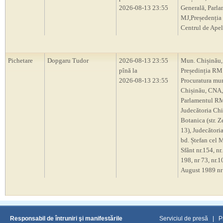
2026-08-13 23:55
Generală, Parl
MJ,Președenți
Centrul de Apel
Pichetare
Dopgaru Tudor
2026-08-13 23:55
Mun. Chișinău,
pînă la
Președinția RM
2026-08-13 23:55
Procuratura mu
Chișinău, CNA,
Parlamentul R
Judecătoria Chi
Botanica (str. Z
13), Judecători
bd. Ștefan cel M
Sfânt nr.154, nr.
198, nr 73, nr.10
August 1989 nr
Responsabil de întruniri şi manifestările
Serviciul de presă
|
P