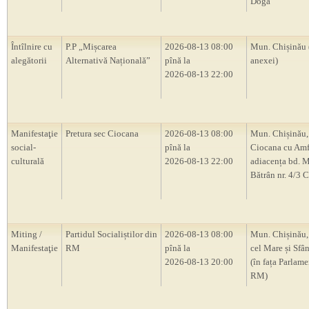
Doga”
Întîlnire cu
P.P „Mișcarea
2026-08-13 08:00
Mun. Chișinău 
alegătorii
Alternativă Națională”
pînă la
anexei)
2026-08-13 22:00
Manifestaţie
Pretura sec Ciocana
2026-08-13 08:00
Mun. Chișinău,
social-
pînă la
Ciocana cu Amf
culturală
2026-08-13 22:00
adiacența bd. M
Bătrân nr. 4/3 
Miting /
Partidul Socialiștilor din
2026-08-13 08:00
Mun. Chișinău, 
Manifestaţie
RM
pînă la
cel Mare și Sfân
2026-08-13 20:00
(în fața Parlam
RM)