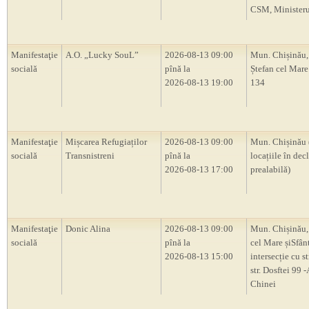
CSM, Ministerul
Manifestaţie
A.O. „Lucky SouL”
2026-08-13 09:00
Mun. Chișinău,
socială
pînă la
Ștefan cel Mare 
2026-08-13 19:00
134
Manifestaţie
Mișcarea Refugiaților
2026-08-13 09:00
Mun. Chișinău 
socială
Transnistreni
pînă la
locațiile în decl
2026-08-13 17:00
prealabilă)
Manifestaţie
Donic Alina
2026-08-13 09:00
Mun. Chișinău, 
socială
pînă la
cel Mare șiSfân
2026-08-13 15:00
intersecție cu s
str. Dosftei 99
Chinei