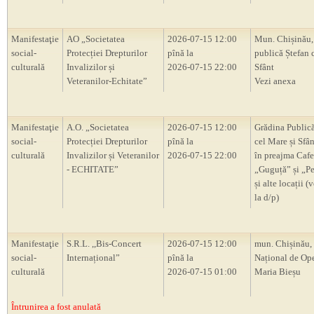
Manifestaţie
AO „Societatea
2026-07-15 12:00
Mun. Chișinău,
social-
Protecției Drepturilor
pînă la
publică Ștefan 
culturală
Invalizilor și
2026-07-15 22:00
Sfânt
Veteranilor-Echitate”
Vezi anexa
Manifestaţie
A.O. „Societatea
2026-07-15 12:00
Grădina Publică
social-
Protecției Drepturilor
pînă la
cel Mare și Sfân
culturală
Invalizilor și Veteranilor
2026-07-15 22:00
în preajma Cafe
- ECHITATE”
„Guguță” și „P
și alte locații (
la d/p)
Manifestaţie
S.R.L. ,,Bis-Concert
2026-07-15 12:00
mun. Chișinău, 
social-
Internațional”
pînă la
Național de Ope
culturală
2026-07-15 01:00
Maria Bieșu
Întrunirea a fost anulată