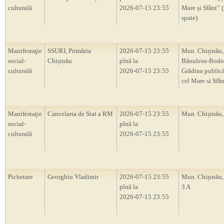
culturală
2026-07-15 23:55
Mare și Sfânt” 
spate)
Manifestaţie
SSURI, Primăria
2026-07-15 23:55
Mun. Chișinău, 
social-
Chișinău
pînă la
Bănulesu-Bodon
culturală
2026-07-15 23:55
Grădina publică
cel Mare si Sfân
Manifestaţie
Cancelaria de Stat a RM
2026-07-15 23:55
Mun. Chișinău
social-
pînă la
culturală
2026-07-15 23:55
Pichetare
Georghiu Vladimir
2026-07-15 23:55
Mun. Chișinău, 
pînă la
3 A
2026-07-15 23:55