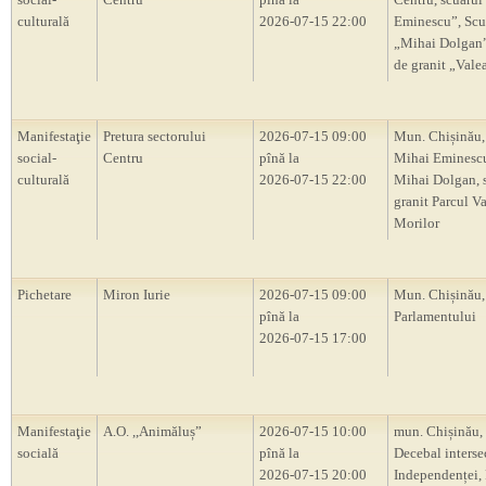
culturală
2026-07-15 22:00
Eminescu”, Scu
„Mihai Dolgan”,
de granit „Vale
Manifestaţie
Pretura sectorului
2026-07-15 09:00
Mun. Chișinău,
social-
Centru
pînă la
Mihai Eminescu
culturală
2026-07-15 22:00
Mihai Dolgan, s
granit Parcul V
Morilor
Pichetare
Miron Iurie
2026-07-15 09:00
Mun. Chișinău, 
pînă la
Parlamentului
2026-07-15 17:00
Manifestaţie
A.O. ,,Animăluș”
2026-07-15 10:00
mun. Chișinău, 
socială
pînă la
Decebal intersec
2026-07-15 20:00
Independenței, 