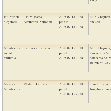
Doga”
Întîlnire cu
P.P „Mișcarea
2026-07-15 08:00
Mun. Chișinău 
alegătorii
Alternativă Națională”
pînă la
anexei)
2026-07-15 22:00
Manifestaţie
Pretura sec Ciocana
2026-07-15 08:00
Mun. Chișinău,
social-
pînă la
Ciocana cu Amf
culturală
2026-07-15 22:00
adiacența bd. M
Bătrân nr. 4/3 
Miting /
Vladimir Georgiu
2026-07-15 08:00
mun. Chișinău, s
Manifestaţie
pînă la
Kogălniceanu 
2026-07-15 22:00