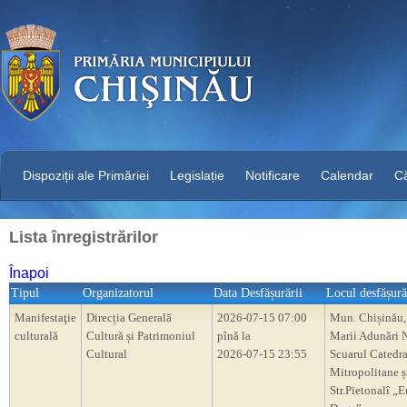
Dispoziții ale Primăriei
Legislație
Notificare
Calendar
C
Lista înregistrărilor
Înapoi
Tipul
Organizatorul
Data Desfășurării
Locul desfășură
Manifestaţie
Direcția Generală
2026-07-15 07:00
Mun. Chișinău,
culturală
Cultură și Patrimoniul
pînă la
Marii Adunări N
Cultural
2026-07-15 23:55
Scuarul Catedra
Mitropolitane ș
Str.Pietonalî „