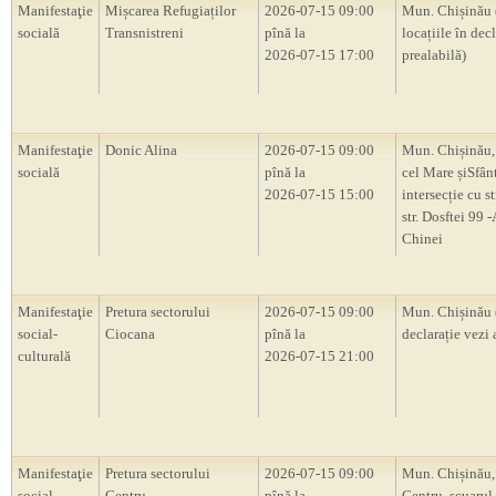
Manifestaţie
Mișcarea Refugiaților
2026-07-15 09:00
Mun. Chișinău 
socială
Transnistreni
pînă la
locațiile în decl
2026-07-15 17:00
prealabilă)
Manifestaţie
Donic Alina
2026-07-15 09:00
Mun. Chișinău, 
socială
pînă la
cel Mare șiSfân
2026-07-15 15:00
intersecție cu s
str. Dosftei 99
Chinei
Manifestaţie
Pretura sectorului
2026-07-15 09:00
Mun. Chișinău 
social-
Ciocana
pînă la
declarație vezi 
culturală
2026-07-15 21:00
Manifestaţie
Pretura sectorului
2026-07-15 09:00
Mun. Chișinău,
social-
Centru
pînă la
Centru, scuarul