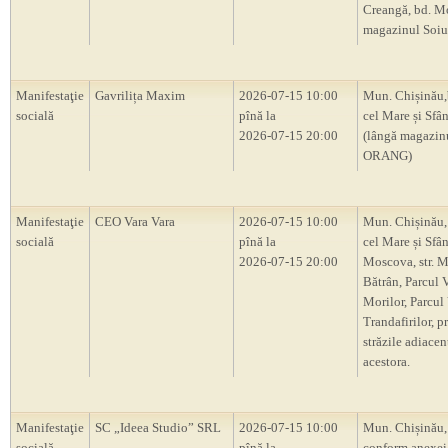
Creangă, bd. M
magazinul Soiu
Manifestaţie
Gavrilița Maxim
2026-07-15 10:00
Mun. Chișinău,
socială
pînă la
cel Mare și Sfâ
2026-07-15 20:00
(lângă magazin
ORANG)
Manifestaţie
CEO Vara Vara
2026-07-15 10:00
Mun. Chișinău, 
socială
pînă la
cel Mare și Sfân
2026-07-15 20:00
Moscova, str. M
Bătrân, Parcul 
Morilor, Parcul
Trandafirilor, p
străzile adiacen
acestora.
Manifestaţie
SC „Ideea Studio” SRL
2026-07-15 10:00
Mun. Chișinău, 
socială
pînă la
conform anexei