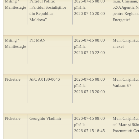
Miting /
Partidul Politic
2026-07-15 08:00
mun. Chișinău, 
Manifestaţie
,,Partidul Socialiștilor
pînă la
52/A Agenția N
din Republica
2026-07-15 20:00
pentru Regleme
Moldova”
Energetică
Miting /
P.P. MAN
2026-07-15 08:00
Mun. Chișinău,
Manifestaţie
pînă la
anexei
2026-07-15 22:00
Pichetare
APC A 0130-0046
2026-07-15 08:00
Mun. Chișinău, 
pînă la
Varlaam 67
2026-07-15 20:00
Pichetare
Georghiu Vladimir
2026-07-15 08:00
Mun. Chișinău,
pînă la
cel Mare și Sfân
2026-07-15 18:45
Procuraturii Ge