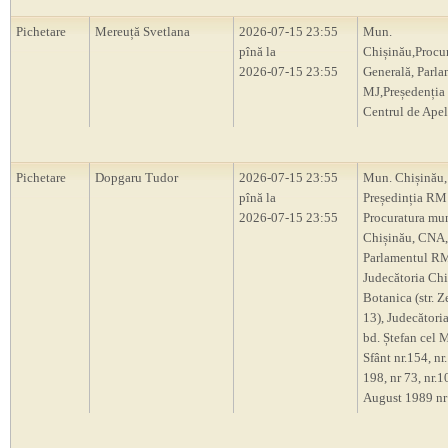
Pichetare
Mereuță Svetlana
2026-07-15 23:55
Mun.
pînă la
Chișinău,Procu
2026-07-15 23:55
Generală, Parl
MJ,Președenți
Centrul de Apel
Pichetare
Dopgaru Tudor
2026-07-15 23:55
Mun. Chișinău,
pînă la
Președinția RM
2026-07-15 23:55
Procuratura mu
Chișinău, CNA,
Parlamentul R
Judecătoria Chi
Botanica (str. Z
13), Judecători
bd. Ștefan cel M
Sfânt nr.154, nr.
198, nr 73, nr.10
August 1989 nr