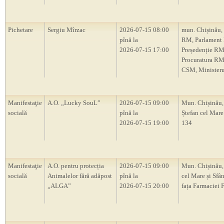
Pichetare
Sergiu Mîrzac
2026-07-15 08:00
mun. Chișinău,
pînă la
RM, Parlament
2026-07-15 17:00
Președenție RM
Procuratura RM
CSM, Ministerul
Manifestaţie
A.O. „Lucky SouL”
2026-07-15 09:00
Mun. Chișinău,
socială
pînă la
Ștefan cel Mare 
2026-07-15 19:00
134
Manifestaţie
A.O. pentru protecția
2026-07-15 09:00
Mun. Chișinău, 
socială
Animalelor fără adăpost
pînă la
cel Mare și Sfân
„ALGA”
2026-07-15 20:00
fața Farmaciei 