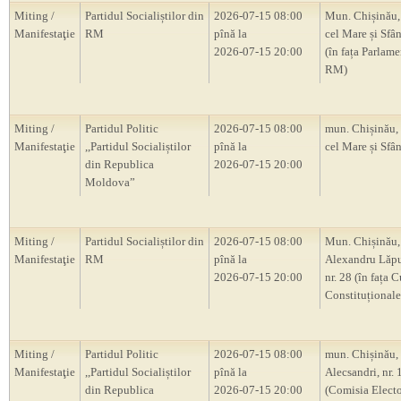
Miting /
Partidul Socialiștilor din
2026-07-15 08:00
Mun. Chișinău, 
Manifestaţie
RM
pînă la
cel Mare și Sfân
2026-07-15 20:00
(în fața Parlam
RM)
Miting /
Partidul Politic
2026-07-15 08:00
mun. Chișinău, 
Manifestaţie
,,Partidul Socialiștilor
pînă la
cel Mare și Sfân
din Republica
2026-07-15 20:00
Moldova”
Miting /
Partidul Socialiștilor din
2026-07-15 08:00
Mun. Chișinău, 
Manifestaţie
RM
pînă la
Alexandru Lăp
2026-07-15 20:00
nr. 28 (în fața C
Constituțional
Miting /
Partidul Politic
2026-07-15 08:00
mun. Chișinău, s
Manifestaţie
,,Partidul Socialiștilor
pînă la
Alecsandri, nr.
din Republica
2026-07-15 20:00
(Comisia Electo