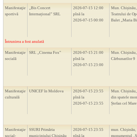
Manifestaţie
„Bis Concert
2026-07-15 12:00
Mun. Chișinău,
sportivă
Internațional” SRL
pînă la
Teatrului de Op
2026-07-15 00:00
Balet „Maria B
Întrunirea a fost anulată
Manifestaţie
SRL „Cinema Fox”
2026-07-15 21:00
Mun. Chișinău, 
socială
pînă la
Cărbunarilor 9
2026-07-15 23:00
Manifestaţie
UNICEF în Moldova
2026-07-15 23:55
Mun. Chișinău,
culturală
pînă la
din spatele mo
2026-07-15 23:55
Ștefan cel Mare 
Manifestaţie
SSURI Primăria
2026-07-15 23:55
mun. Chișinău,
social-
municipiului Chișinău
pînă la
monumentul ,,Ș