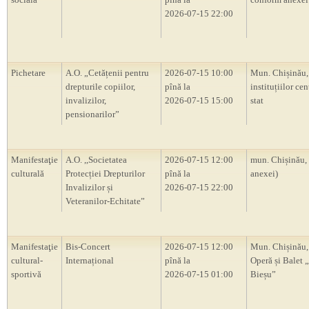
2026-07-15 22:00
Pichetare
A.O. „Cetățenii pentru
2026-07-15 10:00
Mun. Chișinău, 
drepturile copiilor,
pînă la
instituțiilor cen
invalizilor,
2026-07-15 15:00
stat
pensionarilor”
Manifestaţie
A.O. ,,Societatea
2026-07-15 12:00
mun. Chișinău,
culturală
Protecției Drepturilor
pînă la
anexei)
Invalizilor și
2026-07-15 22:00
Veteranilor-Echitate”
Manifestaţie
Bis-Concert
2026-07-15 12:00
Mun. Chișinău, 
cultural-
Internațional
pînă la
Operă și Balet 
sportivă
2026-07-15 01:00
Bieșu”