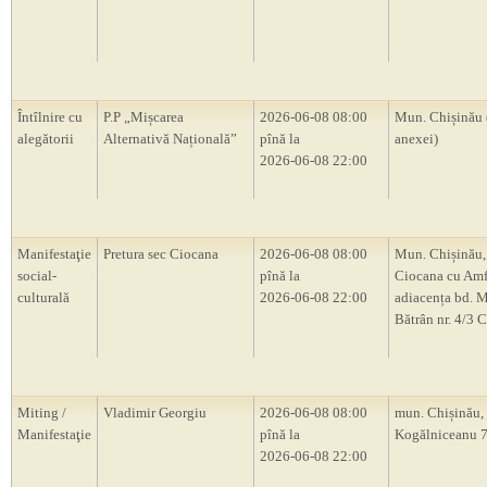
Întîlnire cu
P.P „Mișcarea
2026-06-08 08:00
Mun. Chișinău 
alegătorii
Alternativă Națională”
pînă la
anexei)
2026-06-08 22:00
Manifestaţie
Pretura sec Ciocana
2026-06-08 08:00
Mun. Chișinău,
social-
pînă la
Ciocana cu Amf
culturală
2026-06-08 22:00
adiacența bd. M
Bătrân nr. 4/3 
Miting /
Vladimir Georgiu
2026-06-08 08:00
mun. Chișinău, s
Manifestaţie
pînă la
Kogălniceanu 
2026-06-08 22:00