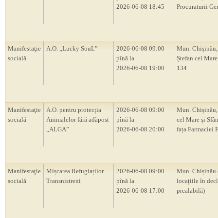
2026-06-08 18:45
Procuraturii Ge
Manifestaţie
A.O. „Lucky SouL”
2026-06-08 09:00
Mun. Chișinău,
socială
pînă la
Ștefan cel Mare 
2026-06-08 19:00
134
Manifestaţie
A.O. pentru protecția
2026-06-08 09:00
Mun. Chișinău, 
socială
Animalelor fără adăpost
pînă la
cel Mare și Sfân
„ALGA”
2026-06-08 20:00
fața Farmaciei 
Manifestaţie
Mișcarea Refugiaților
2026-06-08 09:00
Mun. Chișinău 
socială
Transnistreni
pînă la
locațiile în decl
2026-06-08 17:00
prealabilă)