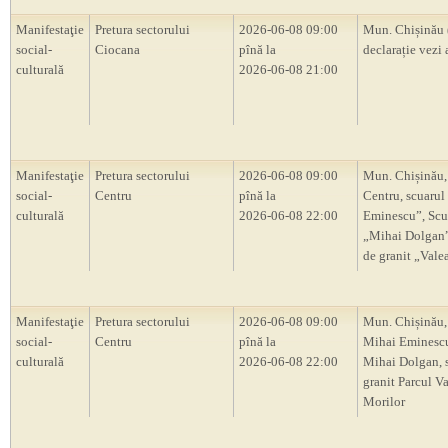
Manifestaţie
Pretura sectorului
2026-06-08 09:00
Mun. Chișinău 
social-
Ciocana
pînă la
declarație vezi 
culturală
2026-06-08 21:00
Manifestaţie
Pretura sectorului
2026-06-08 09:00
Mun. Chișinău,
social-
Centru
pînă la
Centru, scuarul
culturală
2026-06-08 22:00
Eminescu”, Scu
„Mihai Dolgan”,
de granit „Vale
Manifestaţie
Pretura sectorului
2026-06-08 09:00
Mun. Chișinău,
social-
Centru
pînă la
Mihai Eminescu
culturală
2026-06-08 22:00
Mihai Dolgan, s
granit Parcul V
Morilor