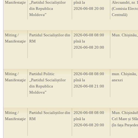
Manifestaţie
,,Partidul Socialiștilor
pînă la
Alecsandri, nr.
din Republica
2026-06-08 20:00
(Comisia Electo
Moldova”
Centrală)
Miting /
Partidul Socialiștilor din
2026-06-08 08:00
Mun. Chișină
Manifestaţie
RM
pînă la
2026-06-08 20:00
Miting /
Partidul Politic
2026-06-08 08:00
mun. Chișinău,
Manifestaţie
,,Partidul Socialiștilor
pînă la
anexei
din Republica
2026-06-08 21:00
Moldova”
Miting /
Partidul Socialiștilor din
2026-06-08 08:00
Mun. Chișinăub
Manifestaţie
RM
pînă la
Cel Mare și Sfâ
2026-06-08 20:00
(în fața Președ