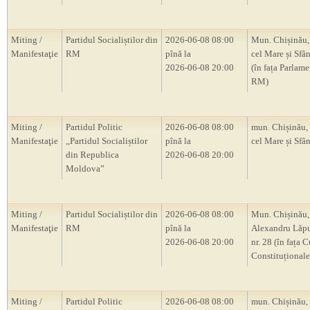
Miting /
Partidul Socialiștilor din
2026-06-08 08:00
Mun. Chișinău, 
Manifestaţie
RM
pînă la
cel Mare și Sfân
2026-06-08 20:00
(în fața Parlam
RM)
Miting /
Partidul Politic
2026-06-08 08:00
mun. Chișinău, 
Manifestaţie
,,Partidul Socialiștilor
pînă la
cel Mare și Sfân
din Republica
2026-06-08 20:00
Moldova”
Miting /
Partidul Socialiștilor din
2026-06-08 08:00
Mun. Chișinău, 
Manifestaţie
RM
pînă la
Alexandru Lăp
2026-06-08 20:00
nr. 28 (în fața C
Constituțional
Miting /
Partidul Politic
2026-06-08 08:00
mun. Chișinău, s