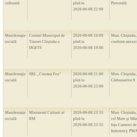
culturală
pînă la
Pietonală
2026-06-08 22:00
Manifestaţie
Centrul Municipal de
2026-06-08 16:00
Mun. Chișinău, 
socială
Tineret Chișinău a
pînă la
conform anexei
DGETS
2026-06-08 19:00
Manifestaţie
SRL „Cinema Fox”
2026-06-08 21:00
Mun. Chișinău, 
socială
pînă la
Cărbunarilor 9
2026-06-08 23:00
Manifestaţie
Ministerul Culturii al
2026-06-08 23:55
Mun. Chișinău, 
socială
RM
pînă la
cel Mare și Sfâ
2026-06-08 23:55
fața Camerei de
Industrie); PM