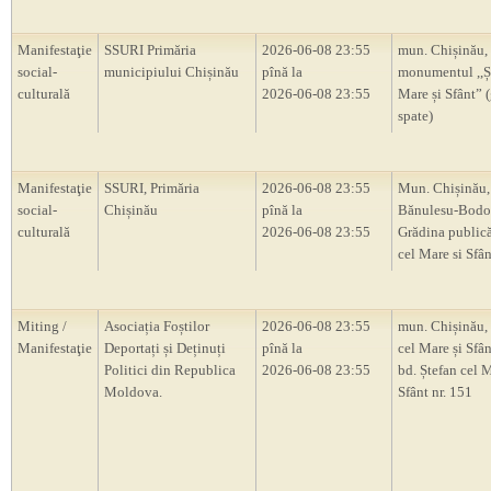
Manifestaţie
SSURI Primăria
2026-06-08 23:55
mun. Chișinău,
social-
municipiului Chișinău
pînă la
monumentul ,,Ș
culturală
2026-06-08 23:55
Mare și Sfânt” 
spate)
Manifestaţie
SSURI, Primăria
2026-06-08 23:55
Mun. Chișinău, 
social-
Chișinău
pînă la
Bănulesu-Bodon
culturală
2026-06-08 23:55
Grădina publică
cel Mare si Sfân
Miting /
Asociația Foștilor
2026-06-08 23:55
mun. Chișinău, 
Manifestaţie
Deportați și Deținuți
pînă la
cel Mare și Sfân
Politici din Republica
2026-06-08 23:55
bd. Ștefan cel M
Moldova.
Sfânt nr. 151