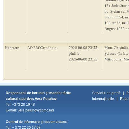
13), Judecători
bd. Ștefan cel M
Sfânt nr.154, nr.
198, nr 73, nr.10
August 1989 nr
Pichetare
AO PROOrtodoxia
2026-06-08 23:55
Mun. Chișinău, 
pînă la
Șciusev (în fața
2026-06-08 23:55
Mitropoliei Mo
Responsabil de întruniri şi manifestările
Serviciul de presă
|
P
cultural-sportive: Vera Petuhov
Informaţii utile
|
Rapoa
Tel: +373 20 16 48
E-mail: vera.petuhov@pmc.md
Centrul de informare şi documentare:
Tel:
+ 373 22 20 17 07