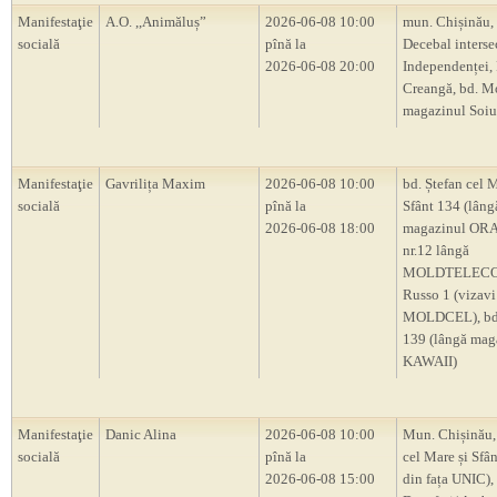
Manifestaţie
A.O. ,,Animăluș”
2026-06-08 10:00
mun. Chișinău, 
socială
pînă la
Decebal intersec
2026-06-08 20:00
Independenței, 
Creangă, bd. M
magazinul Soiu
Manifestaţie
Gavrilița Maxim
2026-06-08 10:00
bd. Ștefan cel M
socială
pînă la
Sfânt 134 (lâng
2026-06-08 18:00
magazinul OR
nr.12 lângă
MOLDTELECOM
Russo 1 (vizavi
MOLDCEL), bd.
139 (lângă mag
KAWAII)
Manifestaţie
Danic Alina
2026-06-08 10:00
Mun. Chișinău,
socială
pînă la
cel Mare și Sfân
2026-06-08 15:00
din fața UNIC), 