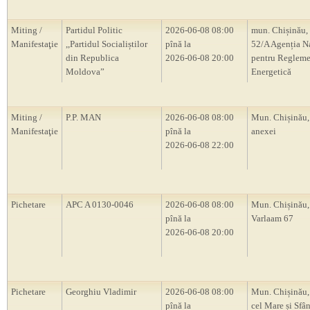
Miting /
Partidul Politic
2026-06-08 08:00
mun. Chișinău, 
Manifestaţie
,,Partidul Socialiștilor
pînă la
52/A Agenția N
din Republica
2026-06-08 20:00
pentru Regleme
Moldova”
Energetică
Miting /
P.P. MAN
2026-06-08 08:00
Mun. Chișinău,
Manifestaţie
pînă la
anexei
2026-06-08 22:00
Pichetare
APC A 0130-0046
2026-06-08 08:00
Mun. Chișinău, 
pînă la
Varlaam 67
2026-06-08 20:00
Pichetare
Georghiu Vladimir
2026-06-08 08:00
Mun. Chișinău,
pînă la
cel Mare și Sfân