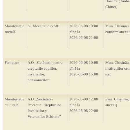
Dosoftei( Amba
Chinei)
Manifestaţie
SC Ideea Studio SRL
2026-06-08 10:00
Mun. Chișinău 
socială
pînă la
conform anexei
2026-06-08 21:00
Pichetare
A.O. „Cetățenii pentru
2026-06-08 10:00
Mun. Chișinău, 
drepturile copiilor,
pînă la
instituțiilor cen
invalizilor,
2026-06-08 15:00
stat
pensionarilor”
Manifestaţie
A.O. ,,Societatea
2026-06-08 12:00
mun. Chișinău,
culturală
Protecției Drepturilor
pînă la
anexei)
Invalizilor și
2026-06-08 22:00
Veteranilor-Echitate”