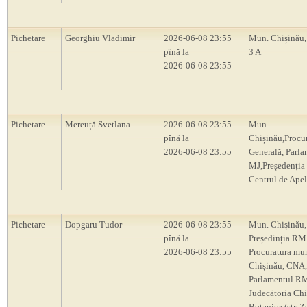
Pichetare
Georghiu Vladimir
2026-06-08 23:55
Mun. Chișinău, 
pînă la
3 A
2026-06-08 23:55
Pichetare
Mereuță Svetlana
2026-06-08 23:55
Mun.
pînă la
Chișinău,Procu
2026-06-08 23:55
Generală, Parl
MJ,Președenți
Centrul de Apel
Pichetare
Dopgaru Tudor
2026-06-08 23:55
Mun. Chișinău,
pînă la
Președinția RM
2026-06-08 23:55
Procuratura mu
Chișinău, CNA,
Parlamentul R
Judecătoria Chi
Botanica (str. Z