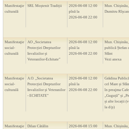
Manifestaţie
SRL Moștenit Tradiții
2026-06-08 12:00
Mun. Chișinău,
culturală
pînă la
Dumitru Rîșca
2026-06-08 22:00
Manifestaţie
AO „Societatea
2026-06-08 12:00
Mun. Chișinău,
social-
Protecției Drepturilor
pînă la
publică Ștefan 
culturală
Invalizilor și
2026-06-08 22:00
Sfânt
Veteranilor-Echitate”
Vezi anexa
Manifestaţie
A.O. „Societatea
2026-06-08 12:00
Grădina Publică
social-
Protecției Drepturilor
pînă la
cel Mare și Sfân
culturală
Invalizilor și Veteranilor
2026-06-08 22:00
în preajma Cafe
- ECHITATE”
„Guguță” și „P
și alte locații (
la d/p)
Manifestaţie
Dilan Cătălin
2026-06-08 15:00
Mun. Chișinău,