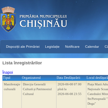
Dispoziții ale Primăriei
Legislație
Notificare
Calendar
C
Lista înregistrărilor
Înapoi
Tipul
Organizatorul
Data Desfășurării
Locul desfășură
Manifestaţie
Direcția Generală
2026-06-08 07:00
Piața Marii Adu
culturală
Cultură și Patrimoniul
pînă la
Naționale Scua
Cultural
2026-06-08 23:55
Catedralei Mitr
Str.Pietopnală 
Doga”