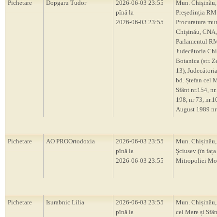
Pichetare
Dopgaru Tudor
2026-06-03 23:55
Mun. Chișinău,
pînă la
Președinția RM
2026-06-03 23:55
Procuratura mu
Chișinău, CNA,
Parlamentul R
Judecătoria Chi
Botanica (str. Z
13), Judecători
bd. Ștefan cel M
Sfânt nr.154, nr.
198, nr 73, nr.10
August 1989 nr
Pichetare
AO PROOrtodoxia
2026-06-03 23:55
Mun. Chișinău, 
pînă la
Șciusev (în fața
2026-06-03 23:55
Mitropoliei Mo
Pichetare
Isurabnic Lilia
2026-06-03 23:55
Mun. Chișinău,
pînă la
cel Mare și Sfân