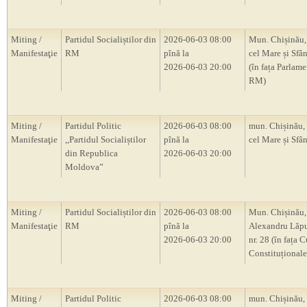
Miting /
Partidul Socialiștilor din
2026-06-03 08:00
Mun. Chișinău, 
Manifestaţie
RM
pînă la
cel Mare și Sfân
2026-06-03 20:00
(în fața Parlam
RM)
Miting /
Partidul Politic
2026-06-03 08:00
mun. Chișinău, 
Manifestaţie
,,Partidul Socialiștilor
pînă la
cel Mare și Sfân
din Republica
2026-06-03 20:00
Moldova”
Miting /
Partidul Socialiștilor din
2026-06-03 08:00
Mun. Chișinău, 
Manifestaţie
RM
pînă la
Alexandru Lăp
2026-06-03 20:00
nr. 28 (în fața C
Constituțional
Miting /
Partidul Politic
2026-06-03 08:00
mun. Chișinău, s