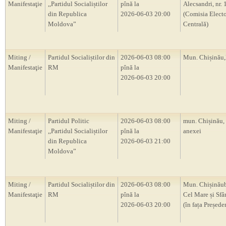
Manifestaţie
,,Partidul Socialiștilor
pînă la
Alecsandri, nr.
din Republica
2026-06-03 20:00
(Comisia Electo
Moldova”
Centrală)
Miting /
Partidul Socialiștilor din
2026-06-03 08:00
Mun. Chișină
Manifestaţie
RM
pînă la
2026-06-03 20:00
Miting /
Partidul Politic
2026-06-03 08:00
mun. Chișinău,
Manifestaţie
,,Partidul Socialiștilor
pînă la
anexei
din Republica
2026-06-03 21:00
Moldova”
Miting /
Partidul Socialiștilor din
2026-06-03 08:00
Mun. Chișinăub
Manifestaţie
RM
pînă la
Cel Mare și Sfâ
2026-06-03 20:00
(în fața Președ