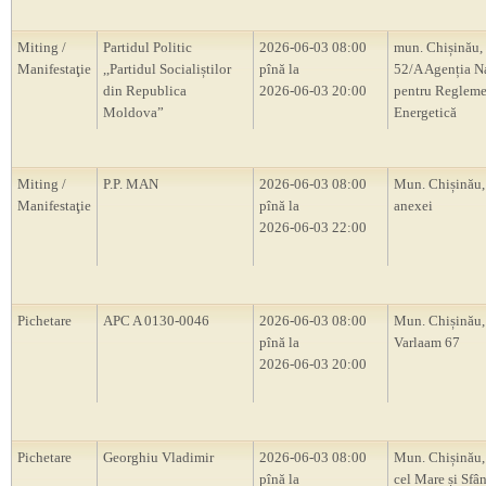
Miting /
Partidul Politic
2026-06-03 08:00
mun. Chișinău, 
Manifestaţie
,,Partidul Socialiștilor
pînă la
52/A Agenția N
din Republica
2026-06-03 20:00
pentru Regleme
Moldova”
Energetică
Miting /
P.P. MAN
2026-06-03 08:00
Mun. Chișinău,
Manifestaţie
pînă la
anexei
2026-06-03 22:00
Pichetare
APC A 0130-0046
2026-06-03 08:00
Mun. Chișinău, 
pînă la
Varlaam 67
2026-06-03 20:00
Pichetare
Georghiu Vladimir
2026-06-03 08:00
Mun. Chișinău,
pînă la
cel Mare și Sfân