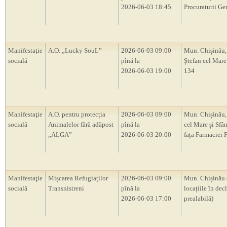
2026-06-03 18:45
Procuraturii Ge
Manifestaţie
A.O. „Lucky SouL”
2026-06-03 09:00
Mun. Chișinău,
socială
pînă la
Ștefan cel Mare 
2026-06-03 19:00
134
Manifestaţie
A.O. pentru protecția
2026-06-03 09:00
Mun. Chișinău, 
socială
Animalelor fără adăpost
pînă la
cel Mare și Sfân
„ALGA”
2026-06-03 20:00
fața Farmaciei 
Manifestaţie
Mișcarea Refugiaților
2026-06-03 09:00
Mun. Chișinău 
socială
Transnistreni
pînă la
locațiile în decl
2026-06-03 17:00
prealabilă)