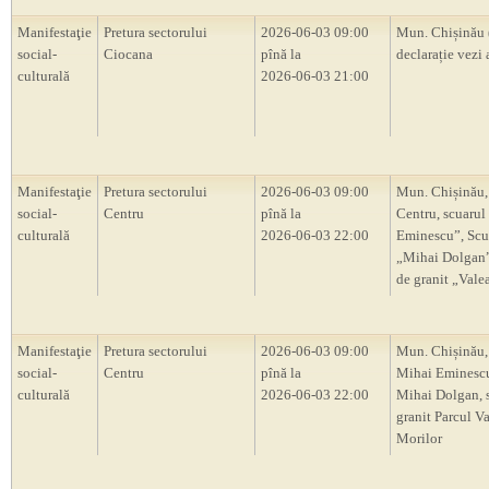
Manifestaţie
Pretura sectorului
2026-06-03 09:00
Mun. Chișinău 
social-
Ciocana
pînă la
declarație vezi 
culturală
2026-06-03 21:00
Manifestaţie
Pretura sectorului
2026-06-03 09:00
Mun. Chișinău,
social-
Centru
pînă la
Centru, scuarul
culturală
2026-06-03 22:00
Eminescu”, Scu
„Mihai Dolgan”,
de granit „Vale
Manifestaţie
Pretura sectorului
2026-06-03 09:00
Mun. Chișinău,
social-
Centru
pînă la
Mihai Eminescu
culturală
2026-06-03 22:00
Mihai Dolgan, s
granit Parcul V
Morilor