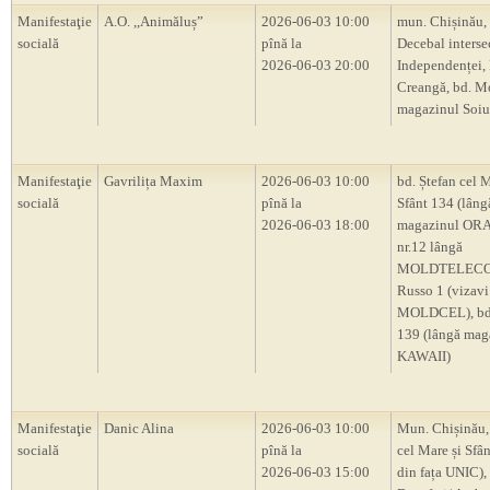
Manifestaţie
A.O. ,,Animăluș”
2026-06-03 10:00
mun. Chișinău, 
socială
pînă la
Decebal intersec
2026-06-03 20:00
Independenței, 
Creangă, bd. M
magazinul Soiu
Manifestaţie
Gavrilița Maxim
2026-06-03 10:00
bd. Ștefan cel M
socială
pînă la
Sfânt 134 (lâng
2026-06-03 18:00
magazinul OR
nr.12 lângă
MOLDTELECOM
Russo 1 (vizavi
MOLDCEL), bd.
139 (lângă mag
KAWAII)
Manifestaţie
Danic Alina
2026-06-03 10:00
Mun. Chișinău,
socială
pînă la
cel Mare și Sfân
2026-06-03 15:00
din fața UNIC), 