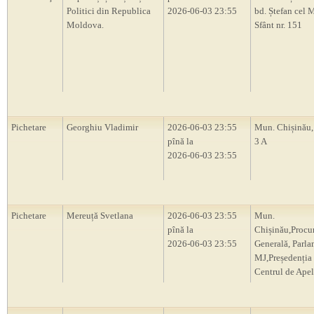
Politici din Republica
2026-06-03 23:55
bd. Ștefan cel M
Moldova.
Sfânt nr. 151
Pichetare
Georghiu Vladimir
2026-06-03 23:55
Mun. Chișinău, 
pînă la
3 A
2026-06-03 23:55
Pichetare
Mereuță Svetlana
2026-06-03 23:55
Mun.
pînă la
Chișinău,Procu
2026-06-03 23:55
Generală, Parl
MJ,Președenți
Centrul de Apel