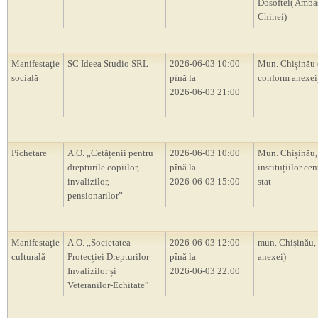
Dosoftei( Amba
Chinei)
Manifestaţie
SC Ideea Studio SRL
2026-06-03 10:00
Mun. Chișinău 
socială
pînă la
conform anexei
2026-06-03 21:00
Pichetare
A.O. „Cetățenii pentru
2026-06-03 10:00
Mun. Chișinău, 
drepturile copiilor,
pînă la
instituțiilor cen
invalizilor,
2026-06-03 15:00
stat
pensionarilor”
Manifestaţie
A.O. ,,Societatea
2026-06-03 12:00
mun. Chișinău,
culturală
Protecției Drepturilor
pînă la
anexei)
Invalizilor și
2026-06-03 22:00
Veteranilor-Echitate”