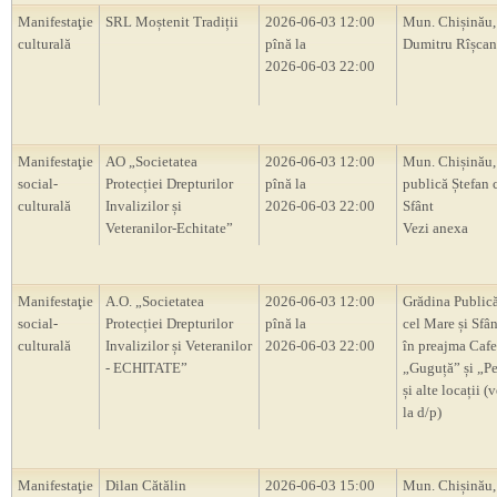
Manifestaţie
SRL Moștenit Tradiții
2026-06-03 12:00
Mun. Chișinău,
culturală
pînă la
Dumitru Rîșca
2026-06-03 22:00
Manifestaţie
AO „Societatea
2026-06-03 12:00
Mun. Chișinău,
social-
Protecției Drepturilor
pînă la
publică Ștefan 
culturală
Invalizilor și
2026-06-03 22:00
Sfânt
Veteranilor-Echitate”
Vezi anexa
Manifestaţie
A.O. „Societatea
2026-06-03 12:00
Grădina Publică
social-
Protecției Drepturilor
pînă la
cel Mare și Sfân
culturală
Invalizilor și Veteranilor
2026-06-03 22:00
în preajma Cafe
- ECHITATE”
„Guguță” și „P
și alte locații (
la d/p)
Manifestaţie
Dilan Cătălin
2026-06-03 15:00
Mun. Chișinău,