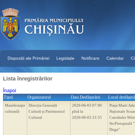
Dispoziții ale Primăriei
Legislație
Notificare
Calendar
C
Lista înregistrărilor
Înapoi
Tipul
Organizatorul
Data Desfășurării
Locul desfășură
Manifestaţie
Direcția Generală
2026-06-03 07:00
Piața Marii Adu
culturală
Cultură și Patrimoniul
pînă la
Naționale Scua
Cultural
2026-06-03 23:55
Catedralei Mitr
Str.Pietopnală 
Doga”