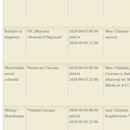
Întîlnire cu
P.P „Mișcarea
2026-06-03 08:00
Mun. Chișinău 
alegătorii
Alternativă Națională”
pînă la
anexei)
2026-06-03 22:00
Manifestaţie
Pretura sec Ciocana
2026-06-03 08:00
Mun. Chișinău,
social-
pînă la
Ciocana cu Amf
culturală
2026-06-03 22:00
adiacența bd. M
Bătrân nr. 4/3 
Miting /
Vladimir Georgiu
2026-06-03 08:00
mun. Chișinău, s
Manifestaţie
pînă la
Kogălniceanu 
2026-06-03 22:00