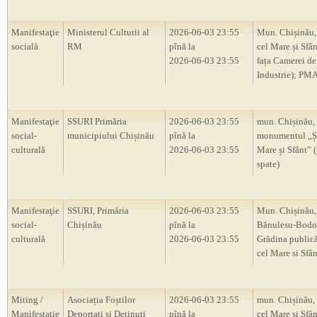
Manifestaţie
Ministerul Culturii al
2026-06-03 23:55
Mun. Chișinău, 
socială
RM
pînă la
cel Mare și Sfâ
2026-06-03 23:55
fața Camerei de
Industrie); PM
Manifestaţie
SSURI Primăria
2026-06-03 23:55
mun. Chișinău,
social-
municipiului Chișinău
pînă la
monumentul ,,Ș
culturală
2026-06-03 23:55
Mare și Sfânt” 
spate)
Manifestaţie
SSURI, Primăria
2026-06-03 23:55
Mun. Chișinău, 
social-
Chișinău
pînă la
Bănulesu-Bodon
culturală
2026-06-03 23:55
Grădina publică
cel Mare si Sfân
Miting /
Asociația Foștilor
2026-06-03 23:55
mun. Chișinău, 
Manifestaţie
Deportați și Deținuți
pînă la
cel Mare și Sfân