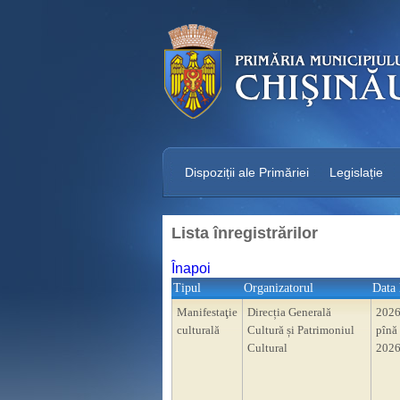
Dispoziții ale Primăriei
Legislație
Lista înregistrărilor
Înapoi
Tipul
Organizatorul
Data 
Manifestaţie
Direcția Generală
2026
culturală
Cultură și Patrimoniul
pînă 
Cultural
2026