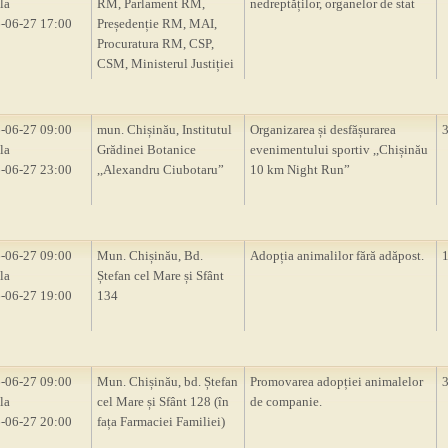
la
RM, Parlament RM,
nedreptăților, organelor de stat
-06-27 17:00
Președenție RM, MAI,
Procuratura RM, CSP,
CSM, Ministerul Justiției
-06-27 09:00
mun. Chișinău, Institutul
Organizarea și desfășurarea
la
Grădinei Botanice
evenimentului sportiv ,,Chișinău
-06-27 23:00
,,Alexandru Ciubotaru”
10 km Night Run”
-06-27 09:00
Mun. Chișinău, Bd.
Adopția animalilor fără adăpost.
la
Ștefan cel Mare și Sfânt
-06-27 19:00
134
-06-27 09:00
Mun. Chișinău, bd. Ștefan
Promovarea adopției animalelor
la
cel Mare și Sfânt 128 (în
de companie.
-06-27 20:00
fața Farmaciei Familiei)