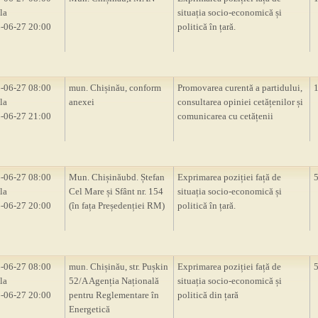
la
situația socio-economică și
-06-27 20:00
politică în țară.
-06-27 08:00
mun. Chișinău, conform
Promovarea curentă a partidului,
la
anexei
consultarea opiniei cetățenilor și
-06-27 21:00
comunicarea cu cetățenii
-06-27 08:00
Mun. Chișinăubd. Ștefan
Exprimarea poziției față de
la
Cel Mare și Sfânt nr. 154
situația socio-economică și
-06-27 20:00
(în fața Președenției RM)
politică în țară.
-06-27 08:00
mun. Chișinău, str. Pușkin
Exprimarea poziției față de
la
52/A Agenția Națională
situația socio-economică și
-06-27 20:00
pentru Reglementare în
politică din țară
Energetică