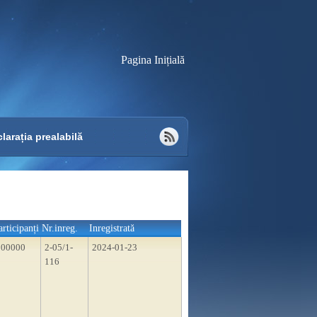
Pagina Inițială
larația prealabilă
articipanți
Nr.inreg.
Inregistrată
300000
2-05/1-
2024-01-23
116