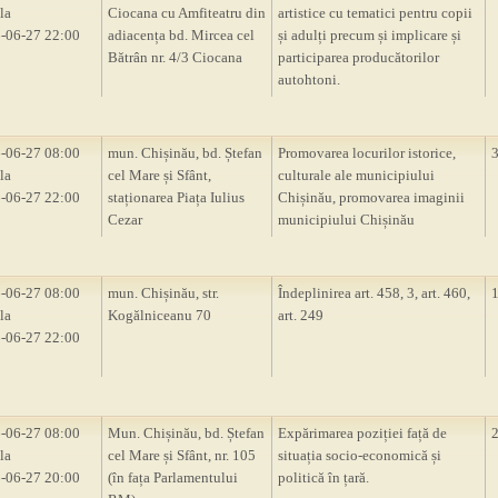
la
Ciocana cu Amfiteatru din
artistice cu tematici pentru copii
-06-27 22:00
adiacența bd. Mircea cel
și adulți precum și implicare și
Bătrân nr. 4/3 Ciocana
participarea producătorilor
autohtoni.
-06-27 08:00
mun. Chișinău, bd. Ștefan
Promovarea locurilor istorice,
la
cel Mare și Sfânt,
culturale ale municipiului
-06-27 22:00
staționarea Piața Iulius
Chișinău, promovarea imaginii
Cezar
municipiului Chișinău
-06-27 08:00
mun. Chișinău, str.
Îndeplinirea art. 458, 3, art. 460,
la
Kogălniceanu 70
art. 249
-06-27 22:00
-06-27 08:00
Mun. Chișinău, bd. Ștefan
Expărimarea poziției față de
la
cel Mare și Sfânt, nr. 105
situația socio-economică și
-06-27 20:00
(în fața Parlamentului
politică în țară.