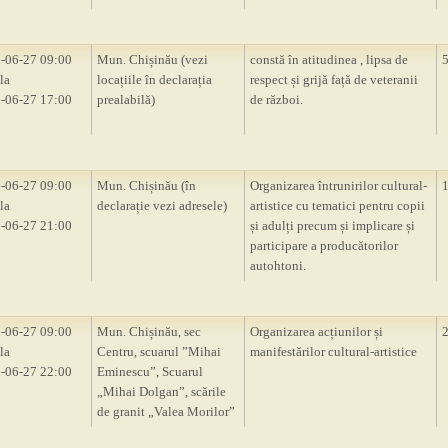
-06-27 09:00
Mun. Chișinău (vezi
constă în atitudinea , lipsa de
la
locațiile în declarația
respect și grijă față de veteranii
-06-27 17:00
prealabilă)
de război.
-06-27 09:00
Mun. Chișinău (în
Organizarea întrunirilor cultural-
la
declarație vezi adresele)
artistice cu tematici pentru copii
-06-27 21:00
și adulți precum și implicare și
participare a producătorilor
autohtoni.
-06-27 09:00
Mun. Chișinău, sec
Organizarea acțiunilor și
la
Centru, scuarul ”Mihai
manifestărilor cultural-artistice
-06-27 22:00
Eminescu”, Scuarul
„Mihai Dolgan”, scările
de granit „Valea Morilor”