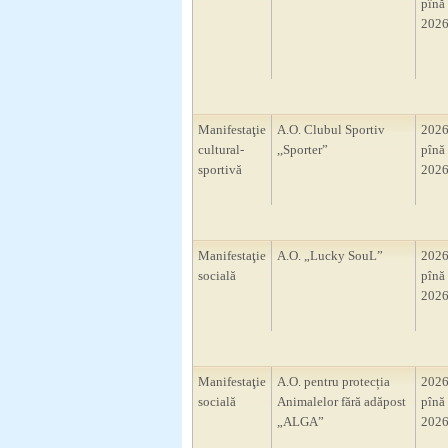
pînă 
2026
Manifestaţie
A.O. Clubul Sportiv
2026
cultural-
,,Sporter”
pînă 
sportivă
2026
Manifestaţie
A.O. „Lucky SouL”
2026
socială
pînă 
2026
Manifestaţie
A.O. pentru protecția
2026
socială
Animalelor fără adăpost
pînă 
„ALGA”
2026