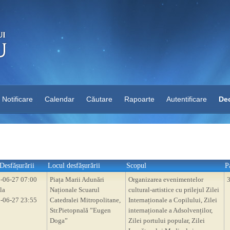
Notificare
Calendar
Căutare
Rapoarte
Autentificare
Dec
Desfășurării
Locul desfășurării
Scopul
P
-06-27 07:00
Piața Marii Adunări
Organizarea evenimentelor
la
Naționale Scuarul
cultural-artistice cu prilejul Zilei
-06-27 23:55
Catedralei Mitropolitane,
Internaționale a Copilului, Zilei
Str.Pietopnală ”Eugen
internaționale a Adsolvenților,
Doga”
Zilei portului popular, Zilei