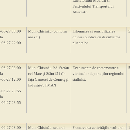
Lucrătorului Medical și
Festivalului Transportului
Alternativ.
-06-27 08:00
Mun. Chișinău (conform
Informarea și sensibilizarea
la
anexei)
opiniei publice cu distribuirea
-06-27 22:00
pliantelor.
-06-27 08:00
Mun. Chișinău, bd. Ștefan
Evenimente de comemorare a
la
cel Mare și Sfânt151 (în
victimelor deportaților regimului
-06-27 12:00
fața Camerei de Comerț și
stalinist.
Industrie); PMAN
-06-27 23:55
la
-06-27 23:55
-06-27 08:00
Mun. Chișinău, scuarul
Promovarea activităților cultural-