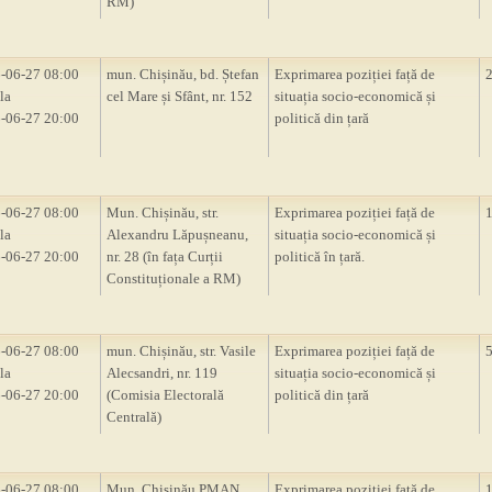
RM)
-06-27 08:00
mun. Chișinău, bd. Ștefan
Exprimarea poziției față de
la
cel Mare și Sfânt, nr. 152
situația socio-economică și
-06-27 20:00
politică din țară
-06-27 08:00
Mun. Chișinău, str.
Exprimarea poziției față de
la
Alexandru Lăpușneanu,
situația socio-economică și
-06-27 20:00
nr. 28 (în fața Curții
politică în țară.
Constituționale a RM)
-06-27 08:00
mun. Chișinău, str. Vasile
Exprimarea poziției față de
la
Alecsandri, nr. 119
situația socio-economică și
-06-27 20:00
(Comisia Electorală
politică din țară
Centrală)
-06-27 08:00
Mun. Chișinău,PMAN
Exprimarea poziției față de