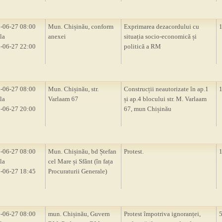
-06-27 08:00
Mun. Chișinău, conform
Exprimarea dezacordului cu
la
anexei
situația socio-economică și
-06-27 22:00
politică a RM
-06-27 08:00
Mun. Chișinău, str.
Construcții neautorizate în ap.1
la
Varlaam 67
și ap.4 blocului str. M. Varlaam
-06-27 20:00
67, mun Chișinău
-06-27 08:00
Mun. Chișinău, bd Ștefan
Protest.
la
cel Mare și Sfânt (în fața
-06-27 18:45
Procuraturii Generale)
-06-27 08:00
mun. Chișinău, Guvern
Protest împotriva ignoranței,