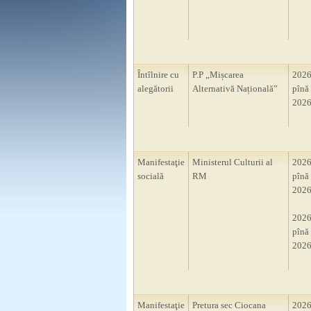
Întîlnire cu
P.P „Mișcarea
2026
alegătorii
Alternativă Națională”
pînă 
2026
Manifestaţie
Ministerul Culturii al
2026
socială
RM
pînă 
2026
2026
pînă 
2026
Manifestaţie
Pretura sec Ciocana
2026