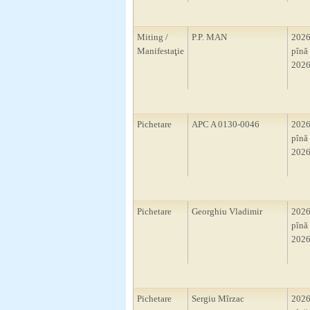
Miting /
P.P. MAN
2026
Manifestaţie
pînă 
2026
Pichetare
APC A 0130-0046
2026
pînă 
2026
Pichetare
Georghiu Vladimir
2026
pînă 
2026
Pichetare
Sergiu Mîrzac
2026