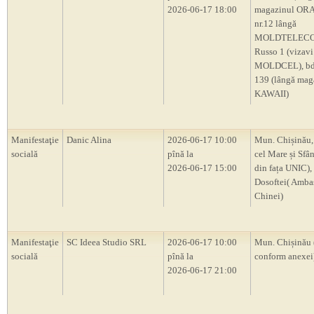
2026-06-17 18:00
magazinul OR
nr.12 lângă
MOLDTELECOM
Russo 1 (vizavi
MOLDCEL), bd.
139 (lângă mag
KAWAII)
Manifestaţie
Danic Alina
2026-06-17 10:00
Mun. Chișinău,
socială
pînă la
cel Mare și Sfân
2026-06-17 15:00
din fața UNIC), 
Dosoftei( Amba
Chinei)
Manifestaţie
SC Ideea Studio SRL
2026-06-17 10:00
Mun. Chișinău 
socială
pînă la
conform anexei
2026-06-17 21:00