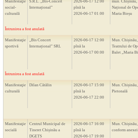
Manifestaţie
S.R.L. ,,Bis-Concert
2026-06-17 12:00
mun. Chișinău, 
social-
Internațional”
pînă la
Național de Ope
culturală
2026-06-17 01:00
Maria Bieșu
Întrunirea a fost anulată
Manifestaţie
„Bis Concert
2026-06-17 12:00
Mun. Chișinău,
sportivă
Internațional” SRL
pînă la
Teatrului de Op
2026-06-17 00:00
Balet „Maria B
Întrunirea a fost anulată
Manifestaţie
Dilan Cătălin
2026-06-17 15:00
Mun. Chișinău,
culturală
pînă la
Pietonală
2026-06-17 22:00
Manifestaţie
Centrul Municipal de
2026-06-17 16:00
Mun. Chișinău, 
socială
Tineret Chișinău a
pînă la
conform anexei
DGETS
2026-06-17 19:00