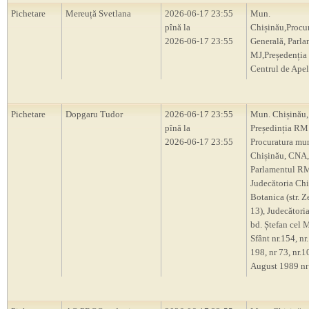
Pichetare
Mereuță Svetlana
2026-06-17 23:55
Mun.
pînă la
Chișinău,Procu
2026-06-17 23:55
Generală, Parl
MJ,Președenți
Centrul de Apel
Pichetare
Dopgaru Tudor
2026-06-17 23:55
Mun. Chișinău,
pînă la
Președinția RM
2026-06-17 23:55
Procuratura mu
Chișinău, CNA,
Parlamentul R
Judecătoria Chi
Botanica (str. Z
13), Judecători
bd. Ștefan cel M
Sfânt nr.154, nr.
198, nr 73, nr.10
August 1989 nr