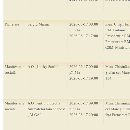
Pichetare
Sergiu Mîrzac
2026-06-17 08:00
mun. Chișinău,
pînă la
RM, Parlament
2026-06-17 17:00
Președenție RM
Procuratura RM
CSM, Ministerul
Manifestaţie
A.O. „Lucky SouL”
2026-06-17 09:00
Mun. Chișinău,
socială
pînă la
Ștefan cel Mare 
2026-06-17 19:00
134
Manifestaţie
A.O. pentru protecția
2026-06-17 09:00
Mun. Chișinău, 
socială
Animalelor fără adăpost
pînă la
cel Mare și Sfân
„ALGA”
2026-06-17 20:00
fața Farmaciei 