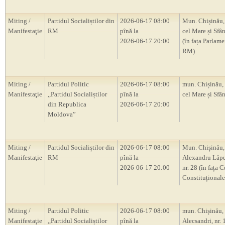
Miting /
Partidul Socialiștilor din
2026-06-17 08:00
Mun. Chișinău, 
Manifestaţie
RM
pînă la
cel Mare și Sfân
2026-06-17 20:00
(în fața Parlam
RM)
Miting /
Partidul Politic
2026-06-17 08:00
mun. Chișinău, 
Manifestaţie
,,Partidul Socialiștilor
pînă la
cel Mare și Sfân
din Republica
2026-06-17 20:00
Moldova”
Miting /
Partidul Socialiștilor din
2026-06-17 08:00
Mun. Chișinău, 
Manifestaţie
RM
pînă la
Alexandru Lăp
2026-06-17 20:00
nr. 28 (în fața C
Constituțional
Miting /
Partidul Politic
2026-06-17 08:00
mun. Chișinău, s
Manifestaţie
,,Partidul Socialiștilor
pînă la
Alecsandri, nr.