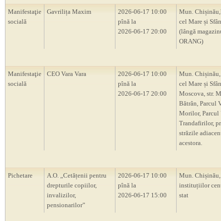
Manifestaţie
Gavrilița Maxim
2026-06-17 10:00
Mun. Chișinău,
socială
pînă la
cel Mare și Sfâ
2026-06-17 20:00
(lângă magazin
ORANG)
Manifestaţie
CEO Vara Vara
2026-06-17 10:00
Mun. Chișinău, 
socială
pînă la
cel Mare și Sfân
2026-06-17 20:00
Moscova, str. M
Bătrân, Parcul 
Morilor, Parcul
Trandafirilor, p
străzile adiacen
acestora.
Pichetare
A.O. „Cetățenii pentru
2026-06-17 10:00
Mun. Chișinău, 
drepturile copiilor,
pînă la
instituțiilor cen
invalizilor,
2026-06-17 15:00
stat
pensionarilor”