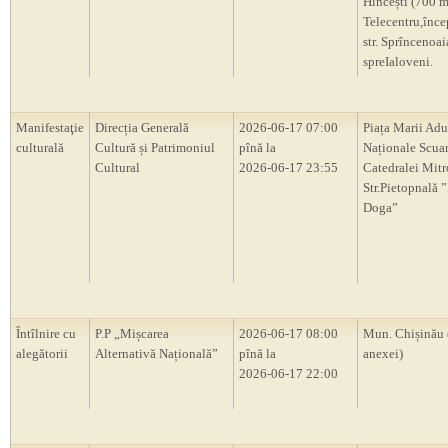
Hîncești (700 
Telecentru,înce
str. Sprîncenoai
spreIaloveni.
Manifestaţie
Direcția Generală
2026-06-17 07:00
Piața Marii Adu
culturală
Cultură și Patrimoniul
pînă la
Naționale Scua
Cultural
2026-06-17 23:55
Catedralei Mitr
Str.Pietopnală 
Doga”
Întîlnire cu
P.P „Mișcarea
2026-06-17 08:00
Mun. Chișinău 
alegătorii
Alternativă Națională”
pînă la
anexei)
2026-06-17 22:00