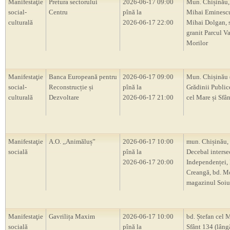
Manifestaţie
Pretura sectorului
2026-06-17 09:00
Mun. Chișinău,
social-
Centru
pînă la
Mihai Eminescu
culturală
2026-06-17 22:00
Mihai Dolgan, s
granit Parcul V
Morilor
Manifestaţie
Banca Europeană pentru
2026-06-17 09:00
Mun. Chișinău 
social-
Reconstrucție și
pînă la
Grădinii Public
culturală
Dezvoltare
2026-06-17 21:00
cel Mare și Sfân
Manifestaţie
A.O. ,,Animăluș”
2026-06-17 10:00
mun. Chișinău, 
socială
pînă la
Decebal intersec
2026-06-17 20:00
Independenței, 
Creangă, bd. M
magazinul Soiu
Manifestaţie
Gavrilița Maxim
2026-06-17 10:00
bd. Ștefan cel M
socială
pînă la
Sfânt 134 (lâng