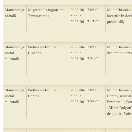
Manifestaţie
Mișcarea Refugiaților
2026-06-17 09:00
Mun. Chișinău 
socială
Transnistreni
pînă la
locațiile în decl
2026-06-17 17:00
prealabilă)
Manifestaţie
Pretura sectorului
2026-06-17 09:00
Mun. Chișinău 
social-
Ciocana
pînă la
declarație vezi 
culturală
2026-06-17 21:00
Manifestaţie
Pretura sectorului
2026-06-17 09:00
Mun. Chișinău,
social-
Centru
pînă la
Centru, scuarul
culturală
2026-06-17 22:00
Eminescu”, Scu
„Mihai Dolgan”,
de granit „Vale