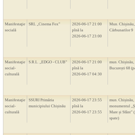
Manifestaţie
SRL „Cinema Fox”
2026-06-17 21:00
Mun. Chișinău, 
socială
pînă la
Cărbunarilor 9
2026-06-17 23:00
Manifestaţie
S.R.L. ,,EDGO - CLUB”
2026-06-17 21:00
mun. Chișinău, s
social-
pînă la
București 68 (p
culturală
2026-06-17 04:30
Manifestaţie
SSURI Primăria
2026-06-17 23:55
mun. Chișinău,
social-
municipiului Chișinău
pînă la
monumentul ,,Ș
culturală
2026-06-17 23:55
Mare și Sfânt” 
spate)