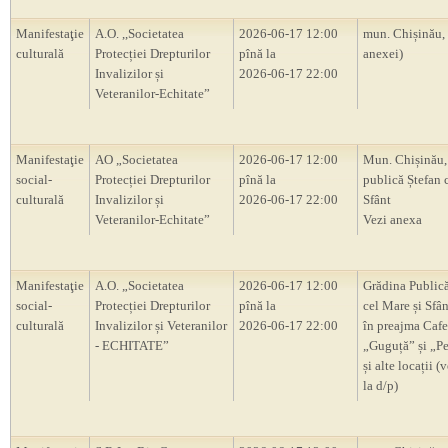
Manifestaţie
A.O. ,,Societatea
2026-06-17 12:00
mun. Chișinău,
culturală
Protecției Drepturilor
pînă la
anexei)
Invalizilor și
2026-06-17 22:00
Veteranilor-Echitate”
Manifestaţie
AO „Societatea
2026-06-17 12:00
Mun. Chișinău,
social-
Protecției Drepturilor
pînă la
publică Ștefan 
culturală
Invalizilor și
2026-06-17 22:00
Sfânt
Veteranilor-Echitate”
Vezi anexa
Manifestaţie
A.O. „Societatea
2026-06-17 12:00
Grădina Publică
social-
Protecției Drepturilor
pînă la
cel Mare și Sfân
culturală
Invalizilor și Veteranilor
2026-06-17 22:00
în preajma Cafe
- ECHITATE”
„Guguță” și „P
și alte locații (
la d/p)