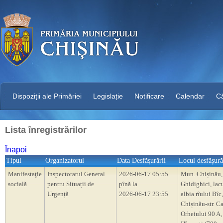
Dispoziții ale Primăriei
Legislație
Notificare
Calendar
C
Lista înregistrărilor
Înapoi
Tipul
Organizatorul
Data Desfășurării
Locul desfășură
Manifestaţie
Inspectoratul General
2026-06-17 05:55
Mun. Chișinău,
socială
pentru Situații de
pînă la
Ghidighici, lacu
Urgență
2026-06-17 23:55
albia rîului Bîc
Chișinău-str. C
Orheiului 90 A, 