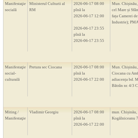
Manifestaţie
Ministerul Culturii al
2026-06-17 08:00
Mun. Chișinău, 
socială
RM
pînă la
cel Mare și Sfâ
2026-06-17 12:00
fața Camerei de
Industrie); PM
2026-06-17 23:55
pînă la
2026-06-17 23:55
Manifestaţie
Pretura sec Ciocana
2026-06-17 08:00
Mun. Chișinău,
social-
pînă la
Ciocana cu Amf
culturală
2026-06-17 22:00
adiacența bd. M
Bătrân nr. 4/3 
Miting /
Vladimir Georgiu
2026-06-17 08:00
mun. Chișinău, s
Manifestaţie
pînă la
Kogălniceanu 
2026-06-17 22:00