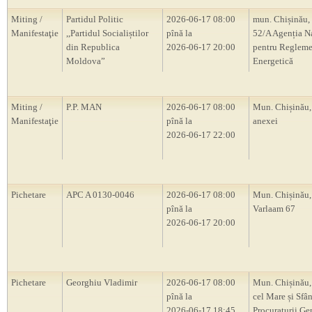
Miting /
Partidul Politic
2026-06-17 08:00
mun. Chișinău, 
Manifestaţie
,,Partidul Socialiștilor
pînă la
52/A Agenția N
din Republica
2026-06-17 20:00
pentru Regleme
Moldova”
Energetică
Miting /
P.P. MAN
2026-06-17 08:00
Mun. Chișinău,
Manifestaţie
pînă la
anexei
2026-06-17 22:00
Pichetare
APC A 0130-0046
2026-06-17 08:00
Mun. Chișinău, 
pînă la
Varlaam 67
2026-06-17 20:00
Pichetare
Georghiu Vladimir
2026-06-17 08:00
Mun. Chișinău,
pînă la
cel Mare și Sfân
2026-06-17 18:45
Procuraturii Ge