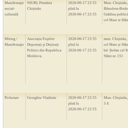
Manifestaţie
SSURI, Primăria
2026-06-17 23:55
Mun. Chișinău, 
social-
Chișinău
pînă la
Bănulesu-Bodon
culturală
2026-06-17 23:55
Grădina publică
cel Mare si Sfân
Miting /
Asociația Foștilor
2026-06-17 23:55
mun. Chișinău, 
Manifestaţie
Deportați și Deținuți
pînă la
cel Mare și Sfân
Politici din Republica
2026-06-17 23:55
bd. Ștefan cel M
Moldova.
Sfânt nr. 151
Pichetare
Georghiu Vladimir
2026-06-17 23:55
Mun. Chișinău, 
pînă la
3 A
2026-06-17 23:55