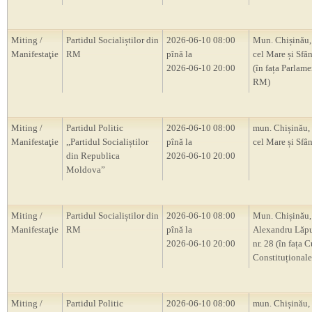
Miting /
Partidul Socialiștilor din
2026-06-10 08:00
Mun. Chișinău, 
Manifestaţie
RM
pînă la
cel Mare și Sfân
2026-06-10 20:00
(în fața Parlam
RM)
Miting /
Partidul Politic
2026-06-10 08:00
mun. Chișinău, 
Manifestaţie
,,Partidul Socialiștilor
pînă la
cel Mare și Sfân
din Republica
2026-06-10 20:00
Moldova”
Miting /
Partidul Socialiștilor din
2026-06-10 08:00
Mun. Chișinău, 
Manifestaţie
RM
pînă la
Alexandru Lăp
2026-06-10 20:00
nr. 28 (în fața C
Constituțional
Miting /
Partidul Politic
2026-06-10 08:00
mun. Chișinău, s