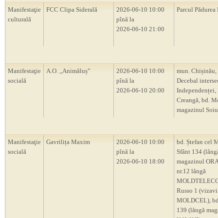
Manifestaţie
FCC Clipa Siderală
2026-06-10 10:00
Parcul Pădurea
culturală
pînă la
2026-06-10 21:00
Manifestaţie
A.O. ,,Animăluș”
2026-06-10 10:00
mun. Chișinău, 
socială
pînă la
Decebal intersec
2026-06-10 20:00
Independenței, 
Creangă, bd. M
magazinul Soiu
Manifestaţie
Gavrilița Maxim
2026-06-10 10:00
bd. Ștefan cel M
socială
pînă la
Sfânt 134 (lâng
2026-06-10 18:00
magazinul OR
nr.12 lângă
MOLDTELECOM
Russo 1 (vizavi
MOLDCEL), bd.
139 (lângă mag