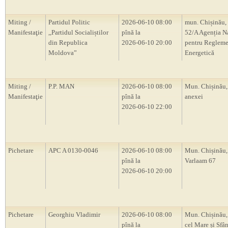
Miting /
Partidul Politic
2026-06-10 08:00
mun. Chișinău, 
Manifestaţie
,,Partidul Socialiștilor
pînă la
52/A Agenția N
din Republica
2026-06-10 20:00
pentru Regleme
Moldova”
Energetică
Miting /
P.P. MAN
2026-06-10 08:00
Mun. Chișinău,
Manifestaţie
pînă la
anexei
2026-06-10 22:00
Pichetare
APC A 0130-0046
2026-06-10 08:00
Mun. Chișinău, 
pînă la
Varlaam 67
2026-06-10 20:00
Pichetare
Georghiu Vladimir
2026-06-10 08:00
Mun. Chișinău,
pînă la
cel Mare și Sfân