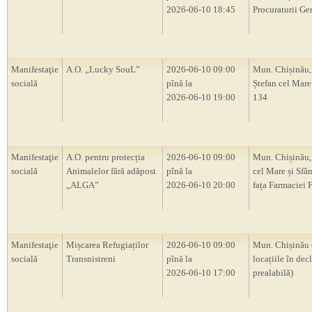
2026-06-10 18:45
Procuraturii Ge
Manifestaţie
A.O. „Lucky SouL”
2026-06-10 09:00
Mun. Chișinău,
socială
pînă la
Ștefan cel Mare 
2026-06-10 19:00
134
Manifestaţie
A.O. pentru protecția
2026-06-10 09:00
Mun. Chișinău, 
socială
Animalelor fără adăpost
pînă la
cel Mare și Sfân
„ALGA”
2026-06-10 20:00
fața Farmaciei 
Manifestaţie
Mișcarea Refugiaților
2026-06-10 09:00
Mun. Chișinău 
socială
Transnistreni
pînă la
locațiile în decl
2026-06-10 17:00
prealabilă)