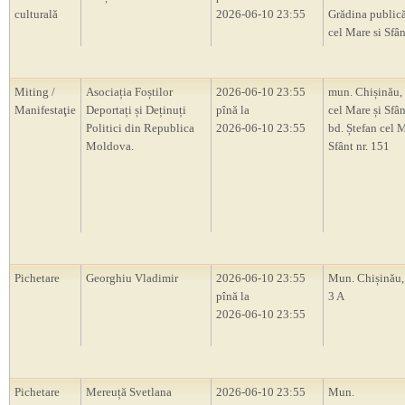
culturală
2026-06-10 23:55
Grădina publică
cel Mare si Sfân
Miting /
Asociația Foștilor
2026-06-10 23:55
mun. Chișinău, 
Manifestaţie
Deportați și Deținuți
pînă la
cel Mare și Sfân
Politici din Republica
2026-06-10 23:55
bd. Ștefan cel M
Moldova.
Sfânt nr. 151
Pichetare
Georghiu Vladimir
2026-06-10 23:55
Mun. Chișinău, 
pînă la
3 A
2026-06-10 23:55
Pichetare
Mereuță Svetlana
2026-06-10 23:55
Mun.