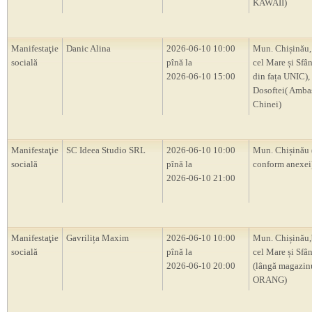
KAWAII)
Manifestaţie
Danic Alina
2026-06-10 10:00
Mun. Chișinău,
socială
pînă la
cel Mare și Sfân
2026-06-10 15:00
din fața UNIC), 
Dosoftei( Amba
Chinei)
Manifestaţie
SC Ideea Studio SRL
2026-06-10 10:00
Mun. Chișinău 
socială
pînă la
conform anexei
2026-06-10 21:00
Manifestaţie
Gavrilița Maxim
2026-06-10 10:00
Mun. Chișinău,
socială
pînă la
cel Mare și Sfâ
2026-06-10 20:00
(lângă magazin
ORANG)