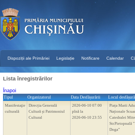
Dispoziții ale Primăriei
Legislație
Notificare
Calendar
C
Lista înregistrărilor
Înapoi
Tipul
Organizatorul
Data Desfășurării
Locul desfășură
Manifestaţie
Direcția Generală
2026-06-10 07:00
Piața Marii Adu
culturală
Cultură și Patrimoniul
pînă la
Naționale Scua
Cultural
2026-06-10 23:55
Catedralei Mitr
Str.Pietopnală 
Doga”