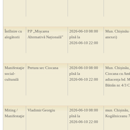
Întîlnire cu
P.P „Mișcarea
2026-06-10 08:00
Mun. Chișinău 
alegătorii
Alternativă Națională”
pînă la
anexei)
2026-06-10 22:00
Manifestaţie
Pretura sec Ciocana
2026-06-10 08:00
Mun. Chișinău,
social-
pînă la
Ciocana cu Amf
culturală
2026-06-10 22:00
adiacența bd. M
Bătrân nr. 4/3 
Miting /
Vladimir Georgiu
2026-06-10 08:00
mun. Chișinău, s
Manifestaţie
pînă la
Kogălniceanu 
2026-06-10 22:00