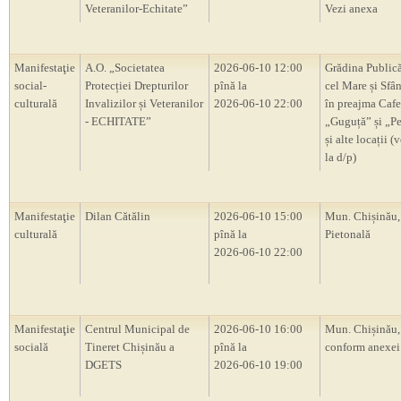
Veteranilor-Echitate”
Vezi anexa
Manifestaţie
A.O. „Societatea
2026-06-10 12:00
Grădina Publică
social-
Protecției Drepturilor
pînă la
cel Mare și Sfân
culturală
Invalizilor și Veteranilor
2026-06-10 22:00
în preajma Cafe
- ECHITATE”
„Guguță” și „P
și alte locații (
la d/p)
Manifestaţie
Dilan Cătălin
2026-06-10 15:00
Mun. Chișinău,
culturală
pînă la
Pietonală
2026-06-10 22:00
Manifestaţie
Centrul Municipal de
2026-06-10 16:00
Mun. Chișinău, 
socială
Tineret Chișinău a
pînă la
conform anexei
DGETS
2026-06-10 19:00