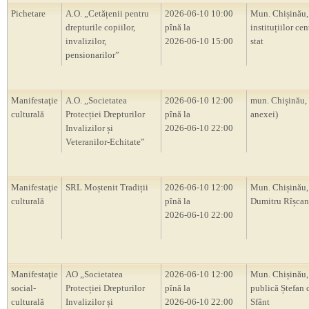
Pichetare
A.O. „Cetățenii pentru
2026-06-10 10:00
Mun. Chișinău, 
drepturile copiilor,
pînă la
instituțiilor cen
invalizilor,
2026-06-10 15:00
stat
pensionarilor”
Manifestaţie
A.O. ,,Societatea
2026-06-10 12:00
mun. Chișinău,
culturală
Protecției Drepturilor
pînă la
anexei)
Invalizilor și
2026-06-10 22:00
Veteranilor-Echitate”
Manifestaţie
SRL Moștenit Tradiții
2026-06-10 12:00
Mun. Chișinău,
culturală
pînă la
Dumitru Rîșca
2026-06-10 22:00
Manifestaţie
AO „Societatea
2026-06-10 12:00
Mun. Chișinău,
social-
Protecției Drepturilor
pînă la
publică Ștefan 
culturală
Invalizilor și
2026-06-10 22:00
Sfânt