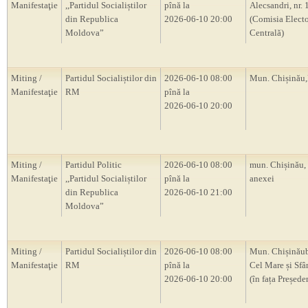
Manifestaţie
,,Partidul Socialiștilor
pînă la
Alecsandri, nr.
din Republica
2026-06-10 20:00
(Comisia Electo
Moldova”
Centrală)
Miting /
Partidul Socialiștilor din
2026-06-10 08:00
Mun. Chișină
Manifestaţie
RM
pînă la
2026-06-10 20:00
Miting /
Partidul Politic
2026-06-10 08:00
mun. Chișinău,
Manifestaţie
,,Partidul Socialiștilor
pînă la
anexei
din Republica
2026-06-10 21:00
Moldova”
Miting /
Partidul Socialiștilor din
2026-06-10 08:00
Mun. Chișinăub
Manifestaţie
RM
pînă la
Cel Mare și Sfâ
2026-06-10 20:00
(în fața Președ