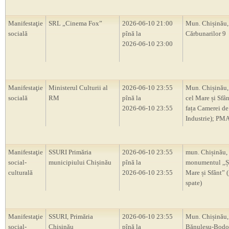
Manifestaţie
SRL „Cinema Fox”
2026-06-10 21:00
Mun. Chișinău, 
socială
pînă la
Cărbunarilor 9
2026-06-10 23:00
Manifestaţie
Ministerul Culturii al
2026-06-10 23:55
Mun. Chișinău, 
socială
RM
pînă la
cel Mare și Sfâ
2026-06-10 23:55
fața Camerei de
Industrie); PM
Manifestaţie
SSURI Primăria
2026-06-10 23:55
mun. Chișinău,
social-
municipiului Chișinău
pînă la
monumentul ,,Ș
culturală
2026-06-10 23:55
Mare și Sfânt” 
spate)
Manifestaţie
SSURI, Primăria
2026-06-10 23:55
Mun. Chișinău, 
social-
Chișinău
pînă la
Bănulesu-Bodon