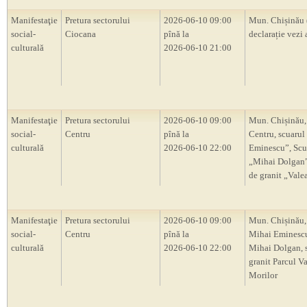
Manifestaţie
Pretura sectorului
2026-06-10 09:00
Mun. Chișinău 
social-
Ciocana
pînă la
declarație vezi 
culturală
2026-06-10 21:00
Manifestaţie
Pretura sectorului
2026-06-10 09:00
Mun. Chișinău,
social-
Centru
pînă la
Centru, scuarul
culturală
2026-06-10 22:00
Eminescu”, Scu
„Mihai Dolgan”,
de granit „Vale
Manifestaţie
Pretura sectorului
2026-06-10 09:00
Mun. Chișinău,
social-
Centru
pînă la
Mihai Eminescu
culturală
2026-06-10 22:00
Mihai Dolgan, s
granit Parcul V
Morilor