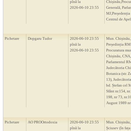
pînă la
Chișinău,Procu
2026-06-10 23:55
Generală, Parl
MJ,Președenți
Centrul de Apel
Pichetare
Dopgaru Tudor
2026-06-10 23:55
Mun. Chișinău,
pînă la
Președinția RM
2026-06-10 23:55
Procuratura mu
Chișinău, CNA,
Parlamentul R
Judecătoria Chi
Botanica (str. Z
13), Judecători
bd. Ștefan cel M
Sfânt nr.154, nr.
198, nr 73, nr.10
August 1989 nr
Pichetare
AO PROOrtodoxia
2026-06-10 23:55
Mun. Chișinău, 
pînă la
Șciusev (în fața