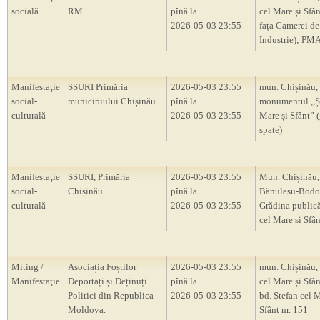
socială
RM
pînă la
cel Mare și Sfâ
2026-05-03 23:55
fața Camerei de
Industrie); PM
Manifestaţie
SSURI Primăria
2026-05-03 23:55
mun. Chișinău,
social-
municipiului Chișinău
pînă la
monumentul ,,Ș
culturală
2026-05-03 23:55
Mare și Sfânt” 
spate)
Manifestaţie
SSURI, Primăria
2026-05-03 23:55
Mun. Chișinău, 
social-
Chișinău
pînă la
Bănulesu-Bodon
culturală
2026-05-03 23:55
Grădina publică
cel Mare si Sfân
Miting /
Asociația Foștilor
2026-05-03 23:55
mun. Chișinău, 
Manifestaţie
Deportați și Deținuți
pînă la
cel Mare și Sfân
Politici din Republica
2026-05-03 23:55
bd. Ștefan cel M
Moldova.
Sfânt nr. 151