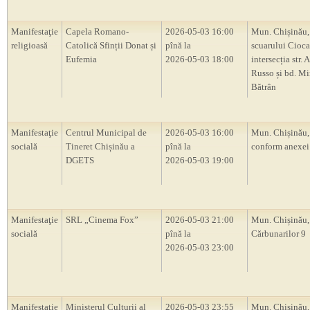
Manifestaţie
Capela Romano-
2026-05-03 16:00
Mun. Chișinău,
religioasă
Catolică Sfinții Donat și
pînă la
scuarului Cioca
Eufemia
2026-05-03 18:00
intersecția str. 
Russo și bd. Mi
Bătrân
Manifestaţie
Centrul Municipal de
2026-05-03 16:00
Mun. Chișinău, 
socială
Tineret Chișinău a
pînă la
conform anexei
DGETS
2026-05-03 19:00
Manifestaţie
SRL „Cinema Fox”
2026-05-03 21:00
Mun. Chișinău, 
socială
pînă la
Cărbunarilor 9
2026-05-03 23:00
Manifestaţie
Ministerul Culturii al
2026-05-03 23:55
Mun. Chișinău, 