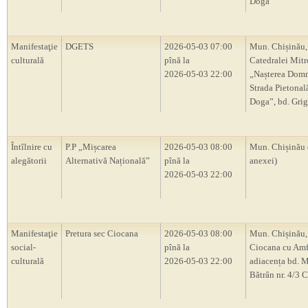
Doga”
Manifestaţie
DGETS
2026-05-03 07:00
Mun. Chișinău,
culturală
pînă la
Catedralei Mitr
2026-05-03 22:00
„Nașterea Domn
Strada Pietona
Doga”, bd. Grig
Întîlnire cu
P.P „Mișcarea
2026-05-03 08:00
Mun. Chișinău 
alegătorii
Alternativă Națională”
pînă la
anexei)
2026-05-03 22:00
Manifestaţie
Pretura sec Ciocana
2026-05-03 08:00
Mun. Chișinău,
social-
pînă la
Ciocana cu Amf
culturală
2026-05-03 22:00
adiacența bd. M
Bătrân nr. 4/3 