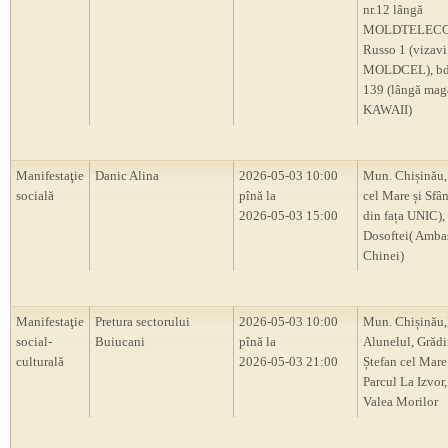
nr.12 lângă
MOLDTELECOM
Russo 1 (vizavi
MOLDCEL), bd.
139 (lângă mag
KAWAII)
Manifestaţie
Danic Alina
2026-05-03 10:00
Mun. Chișinău,
socială
pînă la
cel Mare și Sfân
2026-05-03 15:00
din fața UNIC), 
Dosoftei( Amba
Chinei)
Manifestaţie
Pretura sectorului
2026-05-03 10:00
Mun. Chișinău,
social-
Buiucani
pînă la
Alunelul, Grădi
culturală
2026-05-03 21:00
Ștefan cel Mare 
Parcul La Izvor,
Valea Morilor