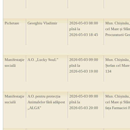
Pichetare
Georghiu Vladimir
2026-05-03 08:00
Mun. Chișinău,
pînă la
cel Mare și Sfân
2026-05-03 18:45
Procuraturii Ge
Manifestaţie
A.O. „Lucky SouL”
2026-05-03 09:00
Mun. Chișinău,
socială
pînă la
Ștefan cel Mare 
2026-05-03 19:00
134
Manifestaţie
A.O. pentru protecția
2026-05-03 09:00
Mun. Chișinău, 
socială
Animalelor fără adăpost
pînă la
cel Mare și Sfân
„ALGA”
2026-05-03 20:00
fața Farmaciei 