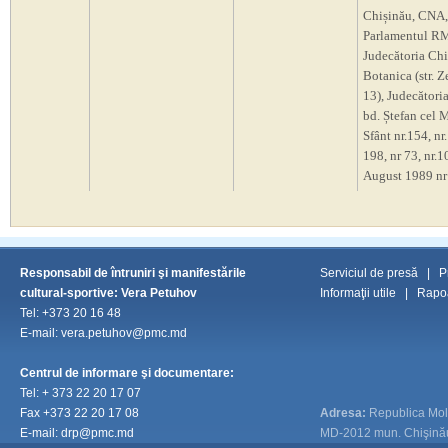
Chișinău, CNA,
Parlamentul R
Judecătoria Chi
Botanica (str. Z
13), Judecători
bd. Ștefan cel M
Sfânt nr.154, nr.
198, nr 73, nr.10
August 1989 nr
Responsabil de întruniri şi manifestările
Serviciul de presă
|
P
cultural-sportive: Vera Petuhov
Informaţii utile
|
Rapoa
Tel: +373 20 16 48
E-mail: vera.petuhov@pmc.md
Centrul de informare şi documentare:
Tel:
+ 373 22 20 17 07
Fax
+373 22 20 17 08
Adresa:
Republica Mo
E-mail:
drp@pmc.md
MD-2012 mun. Chişinău