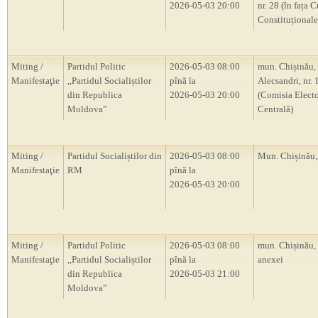
2026-05-03 20:00
nr. 28 (în fața C
Constituțional
Miting /
Partidul Politic
2026-05-03 08:00
mun. Chișinău, s
Manifestaţie
,,Partidul Socialiștilor
pînă la
Alecsandri, nr.
din Republica
2026-05-03 20:00
(Comisia Electo
Moldova”
Centrală)
Miting /
Partidul Socialiștilor din
2026-05-03 08:00
Mun. Chișină
Manifestaţie
RM
pînă la
2026-05-03 20:00
Miting /
Partidul Politic
2026-05-03 08:00
mun. Chișinău,
Manifestaţie
,,Partidul Socialiștilor
pînă la
anexei
din Republica
2026-05-03 21:00
Moldova”