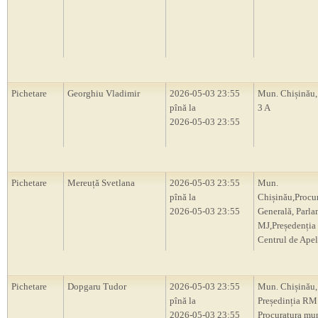
Pichetare
Georghiu Vladimir
2026-05-03 23:55
Mun. Chișinău, 
pînă la
3 A
2026-05-03 23:55
Pichetare
Mereuță Svetlana
2026-05-03 23:55
Mun.
pînă la
Chișinău,Procu
2026-05-03 23:55
Generală, Parl
MJ,Președenți
Centrul de Apel
Pichetare
Dopgaru Tudor
2026-05-03 23:55
Mun. Chișinău,
pînă la
Președinția RM
2026-05-03 23:55
Procuratura mu