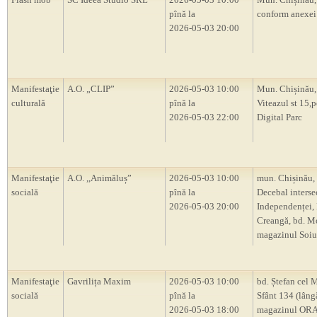
pînă la
conform anexei
2026-05-03 20:00
Manifestaţie
A.O. „CLIP”
2026-05-03 10:00
Mun. Chișinău, 
culturală
pînă la
Viteazul st 15,p
2026-05-03 22:00
Digital Parc
Manifestaţie
A.O. ,,Animăluș”
2026-05-03 10:00
mun. Chișinău, 
socială
pînă la
Decebal intersec
2026-05-03 20:00
Independenței, 
Creangă, bd. M
magazinul Soiu
Manifestaţie
Gavrilița Maxim
2026-05-03 10:00
bd. Ștefan cel M
socială
pînă la
Sfânt 134 (lâng
2026-05-03 18:00
magazinul OR