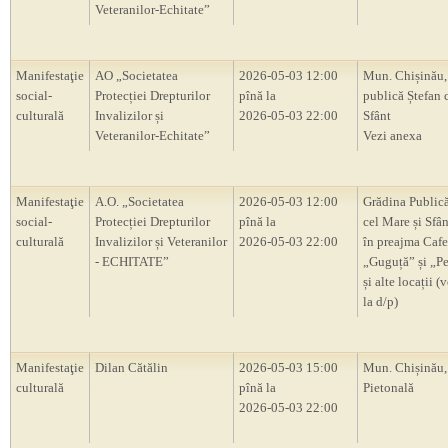
Veteranilor-Echitate”
Manifestaţie
AO „Societatea
2026-05-03 12:00
Mun. Chișinău,
social-
Protecției Drepturilor
pînă la
publică Ștefan 
culturală
Invalizilor și
2026-05-03 22:00
Sfânt
Veteranilor-Echitate”
Vezi anexa
Manifestaţie
A.O. „Societatea
2026-05-03 12:00
Grădina Publică
social-
Protecției Drepturilor
pînă la
cel Mare și Sfân
culturală
Invalizilor și Veteranilor
2026-05-03 22:00
în preajma Cafe
- ECHITATE”
„Guguță” și „P
și alte locații (
la d/p)
Manifestaţie
Dilan Cătălin
2026-05-03 15:00
Mun. Chișinău,
culturală
pînă la
Pietonală
2026-05-03 22:00