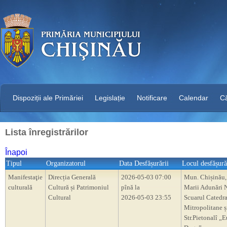
Dispoziții ale Primăriei
Legislație
Notificare
Calendar
C
Lista înregistrărilor
Înapoi
Tipul
Organizatorul
Data Desfășurării
Locul desfășură
Manifestaţie
Direcția Generală
2026-05-03 07:00
Mun. Chișinău,
culturală
Cultură și Patrimoniul
pînă la
Marii Adunări N
Cultural
2026-05-03 23:55
Scuarul Catedra
Mitropolitane ș
Str.Pietonalî „