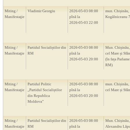
Miting /
Vladimir Georgiu
2026-05-03 08:00
mun. Chișinău, s
Manifestaţie
pînă la
Kogălniceanu 
2026-05-03 22:00
Miting /
Partidul Socialiștilor din
2026-05-03 08:00
Mun. Chișinău, 
Manifestaţie
RM
pînă la
cel Mare și Sfân
2026-05-03 20:00
(în fața Parlam
RM)
Miting /
Partidul Politic
2026-05-03 08:00
mun. Chișinău, 
Manifestaţie
,,Partidul Socialiștilor
pînă la
cel Mare și Sfân
din Republica
2026-05-03 20:00
Moldova”
Miting /
Partidul Socialiștilor din
2026-05-03 08:00
Mun. Chișinău, 
Manifestaţie
RM
pînă la
Alexandru Lăp