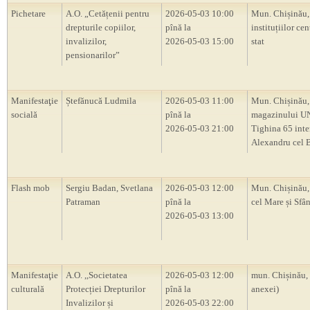
Pichetare
A.O. „Cetățenii pentru
2026-05-03 10:00
Mun. Chișinău, 
drepturile copiilor,
pînă la
instituțiilor cen
invalizilor,
2026-05-03 15:00
stat
pensionarilor”
Manifestaţie
Ștefănucă Ludmila
2026-05-03 11:00
Mun. Chișinău,
socială
pînă la
magazinului UNI
2026-05-03 21:00
Tighina 65 inte
Alexandru cel 
Flash mob
Sergiu Badan, Svetlana
2026-05-03 12:00
Mun. Chișinău, 
Patraman
pînă la
cel Mare și Sfâ
2026-05-03 13:00
Manifestaţie
A.O. ,,Societatea
2026-05-03 12:00
mun. Chișinău,
culturală
Protecției Drepturilor
pînă la
anexei)
Invalizilor și
2026-05-03 22:00