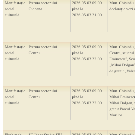
Manifestaţie
Pretura sectorului
2026-05-03 09:00
Mun. Chișinău 
social-
Ciocana
pînă la
declarație vezi 
culturală
2026-05-03 21:00
Manifestaţie
Pretura sectorului
2026-05-03 09:00
Mun. Chișinău,
social-
Centru
pînă la
Centru, scuarul
culturală
2026-05-03 22:00
Eminescu”, Scu
„Mihai Dolgan”,
de granit „Vale
Manifestaţie
Pretura sectorului
2026-05-03 09:00
Mun. Chișinău,
social-
Centru
pînă la
Mihai Eminescu
culturală
2026-05-03 22:00
Mihai Dolgan, s
granit Parcul V
Morilor
Flash mob
SC Ideea Studio SRL
2026-05-03 10:00
Mun. Chișinău,