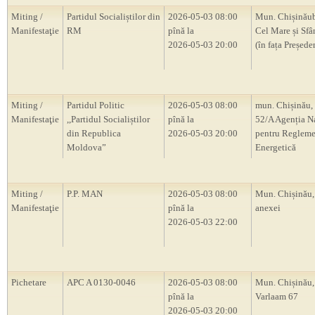
Miting /
Partidul Socialiștilor din
2026-05-03 08:00
Mun. Chișinăub
Manifestaţie
RM
pînă la
Cel Mare și Sfâ
2026-05-03 20:00
(în fața Președ
Miting /
Partidul Politic
2026-05-03 08:00
mun. Chișinău, 
Manifestaţie
,,Partidul Socialiștilor
pînă la
52/A Agenția N
din Republica
2026-05-03 20:00
pentru Regleme
Moldova”
Energetică
Miting /
P.P. MAN
2026-05-03 08:00
Mun. Chișinău,
Manifestaţie
pînă la
anexei
2026-05-03 22:00
Pichetare
APC A 0130-0046
2026-05-03 08:00
Mun. Chișinău, 
pînă la
Varlaam 67
2026-05-03 20:00