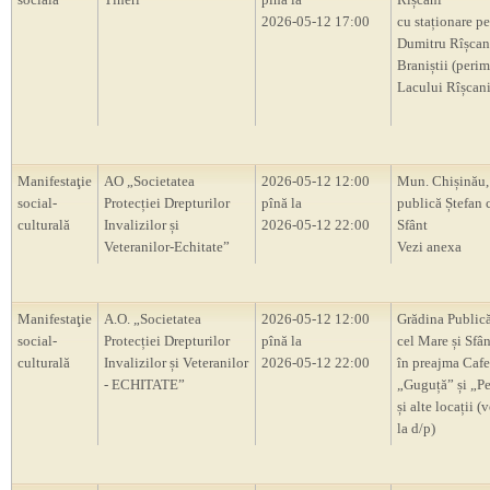
2026-05-12 17:00
cu staționare pe 
Dumitru Rîșcani,
Braniștii (perim
Lacului Rîșcani
Manifestaţie
AO „Societatea
2026-05-12 12:00
Mun. Chișinău,
social-
Protecției Drepturilor
pînă la
publică Ștefan 
culturală
Invalizilor și
2026-05-12 22:00
Sfânt
Veteranilor-Echitate”
Vezi anexa
Manifestaţie
A.O. „Societatea
2026-05-12 12:00
Grădina Publică
social-
Protecției Drepturilor
pînă la
cel Mare și Sfân
culturală
Invalizilor și Veteranilor
2026-05-12 22:00
în preajma Cafe
- ECHITATE”
„Guguță” și „P
și alte locații (
la d/p)