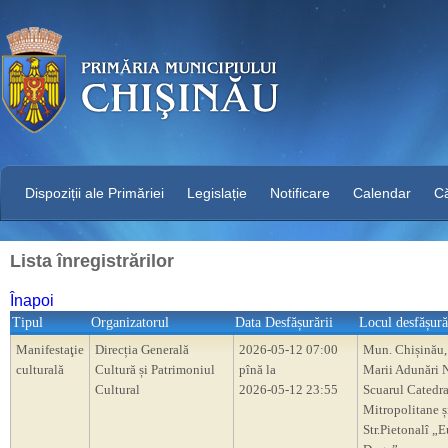
Dispoziții ale Primăriei
Legislație
Notificare
Calendar
C
Lista înregistrărilor
Înapoi
Tipul
Organizatorul
Data Desfășurării
Locul desfășură
Manifestaţie
Direcția Generală
2026-05-12 07:00
Mun. Chișinău,
culturală
Cultură și Patrimoniul
pînă la
Marii Adunări N
Cultural
2026-05-12 23:55
Scuarul Catedra
Mitropolitane ș
Str.Pietonalî „