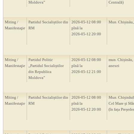
Moldova”
Centrală)
Miting /
Partidul Socialiștilor din
2026-05-12 08:00
Mun. Chișină
Manifestaţie
RM
pînă la
2026-05-12 20:00
Miting /
Partidul Politic
2026-05-12 08:00
mun. Chișinău,
Manifestaţie
,,Partidul Socialiștilor
pînă la
anexei
din Republica
2026-05-12 21:00
Moldova”
Miting /
Partidul Socialiștilor din
2026-05-12 08:00
Mun. Chișinăub
Manifestaţie
RM
pînă la
Cel Mare și Sfâ
2026-05-12 20:00
(în fața Președ