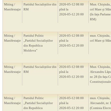
Miting /
Partidul Socialiștilor din
2026-05-12 08:00
Mun. Chișinău, 
Manifestaţie
RM
pînă la
cel Mare și Sfân
2026-05-12 20:00
(în fața Parlam
RM)
Miting /
Partidul Politic
2026-05-12 08:00
mun. Chișinău, 
Manifestaţie
,,Partidul Socialiștilor
pînă la
cel Mare și Sfân
din Republica
2026-05-12 20:00
Moldova”
Miting /
Partidul Socialiștilor din
2026-05-12 08:00
Mun. Chișinău, 
Manifestaţie
RM
pînă la
Alexandru Lăp
2026-05-12 20:00
nr. 28 (în fața C
Constituțional
Miting /
Partidul Politic
2026-05-12 08:00
mun. Chișinău, s
Manifestaţie
,,Partidul Socialiștilor
pînă la
Alecsandri, nr.
din Republica
2026-05-12 20:00
(Comisia Electo