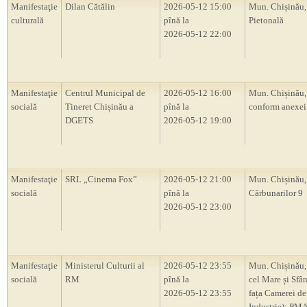
Manifestaţie
Dilan Cătălin
2026-05-12 15:00
Mun. Chișinău,
culturală
pînă la
Pietonală
2026-05-12 22:00
Manifestaţie
Centrul Municipal de
2026-05-12 16:00
Mun. Chișinău, 
socială
Tineret Chișinău a
pînă la
conform anexei
DGETS
2026-05-12 19:00
Manifestaţie
SRL „Cinema Fox”
2026-05-12 21:00
Mun. Chișinău, 
socială
pînă la
Cărbunarilor 9
2026-05-12 23:00
Manifestaţie
Ministerul Culturii al
2026-05-12 23:55
Mun. Chișinău, 
socială
RM
pînă la
cel Mare și Sfâ
2026-05-12 23:55
fața Camerei de
Industrie); PM