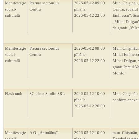
Manifestaţie
Pretura sectorului
2026-05-12 09:00
Mun. Chișinău,
social-
Centru
pînă la
Centru, scuarul
culturală
2026-05-12 22:00
Eminescu”, Scu
„Mihai Dolgan”,
de granit „Vale
Manifestaţie
Pretura sectorului
2026-05-12 09:00
Mun. Chișinău,
social-
Centru
pînă la
Mihai Eminescu
culturală
2026-05-12 22:00
Mihai Dolgan, s
granit Parcul V
Morilor
Flash mob
SC Ideea Studio SRL
2026-05-12 10:00
Mun. Chișinău,
pînă la
conform anexei
2026-05-12 20:00
Manifestaţie
A.O. ,,Animăluș”
2026-05-12 10:00
mun. Chișinău, 
socială
pînă la
Decebal intersec