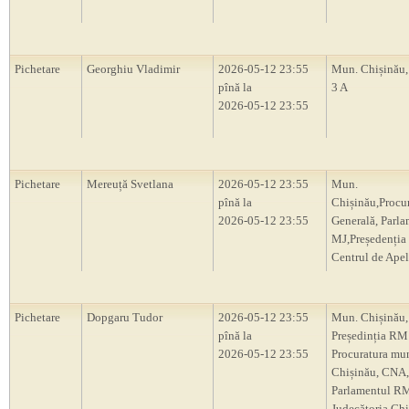
Pichetare
Georghiu Vladimir
2026-05-12 23:55
Mun. Chișinău, 
pînă la
3 A
2026-05-12 23:55
Pichetare
Mereuță Svetlana
2026-05-12 23:55
Mun.
pînă la
Chișinău,Procu
2026-05-12 23:55
Generală, Parl
MJ,Președenți
Centrul de Apel
Pichetare
Dopgaru Tudor
2026-05-12 23:55
Mun. Chișinău,
pînă la
Președinția RM
2026-05-12 23:55
Procuratura mu
Chișinău, CNA,
Parlamentul R
Judecătoria Chi