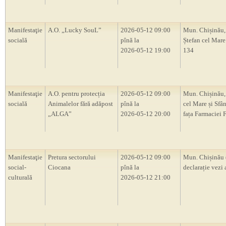
Manifestaţie
A.O. „Lucky SouL”
2026-05-12 09:00
Mun. Chișinău,
socială
pînă la
Ștefan cel Mare 
2026-05-12 19:00
134
Manifestaţie
A.O. pentru protecția
2026-05-12 09:00
Mun. Chișinău, 
socială
Animalelor fără adăpost
pînă la
cel Mare și Sfân
„ALGA”
2026-05-12 20:00
fața Farmaciei 
Manifestaţie
Pretura sectorului
2026-05-12 09:00
Mun. Chișinău 
social-
Ciocana
pînă la
declarație vezi 
culturală
2026-05-12 21:00