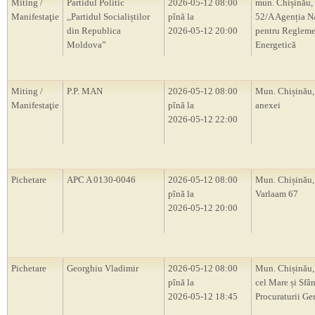
Miting /
Partidul Politic
2026-05-12 08:00
mun. Chișinău, 
Manifestaţie
,,Partidul Socialiștilor
pînă la
52/A Agenția N
din Republica
2026-05-12 20:00
pentru Regleme
Moldova”
Energetică
Miting /
P.P. MAN
2026-05-12 08:00
Mun. Chișinău,
Manifestaţie
pînă la
anexei
2026-05-12 22:00
Pichetare
APC A 0130-0046
2026-05-12 08:00
Mun. Chișinău, 
pînă la
Varlaam 67
2026-05-12 20:00
Pichetare
Georghiu Vladimir
2026-05-12 08:00
Mun. Chișinău,
pînă la
cel Mare și Sfân
2026-05-12 18:45
Procuraturii Ge