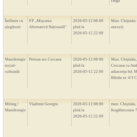
Doga”
Întîlnire cu
P.P „Mișcarea
2026-05-12 08:00
Mun. Chișinău 
alegătorii
Alternativă Națională”
pînă la
anexei)
2026-05-12 22:00
Manifestaţie
Pretura sec Ciocana
2026-05-12 08:00
Mun. Chișinău,
social-
pînă la
Ciocana cu Amf
culturală
2026-05-12 22:00
adiacența bd. M
Bătrân nr. 4/3 
Miting /
Vladimir Georgiu
2026-05-12 08:00
mun. Chișinău, s
Manifestaţie
pînă la
Kogălniceanu 
2026-05-12 22:00