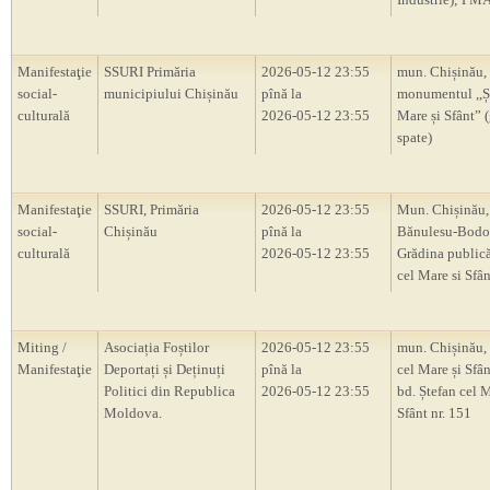
Manifestaţie
SSURI Primăria
2026-05-12 23:55
mun. Chișinău,
social-
municipiului Chișinău
pînă la
monumentul ,,Ș
culturală
2026-05-12 23:55
Mare și Sfânt” 
spate)
Manifestaţie
SSURI, Primăria
2026-05-12 23:55
Mun. Chișinău, 
social-
Chișinău
pînă la
Bănulesu-Bodon
culturală
2026-05-12 23:55
Grădina publică
cel Mare si Sfân
Miting /
Asociația Foștilor
2026-05-12 23:55
mun. Chișinău, 
Manifestaţie
Deportați și Deținuți
pînă la
cel Mare și Sfân
Politici din Republica
2026-05-12 23:55
bd. Ștefan cel M
Moldova.
Sfânt nr. 151