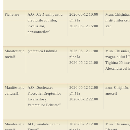
Pichetare
A.O. „Cetățenii pentru
2026-05-12 10:00
Mun. Chișinău, 
drepturile copiilor,
pînă la
instituțiilor cen
invalizilor,
2026-05-12 15:00
stat
pensionarilor”
Manifestaţie
Ștefănucă Ludmila
2026-05-12 11:00
Mun. Chișinău,
socială
pînă la
magazinului UNI
2026-05-12 21:00
Tighina 65 inte
Alexandru cel 
Manifestaţie
A.O. ,,Societatea
2026-05-12 12:00
mun. Chișinău,
culturală
Protecției Drepturilor
pînă la
anexei)
Invalizilor și
2026-05-12 22:00
Veteranilor-Echitate”
Manifestaţie
AO „Sănătate pentru
2026-05-12 12:00
Mun. Chișinău,
socială
Tineri”
pînă la
Rîșcani