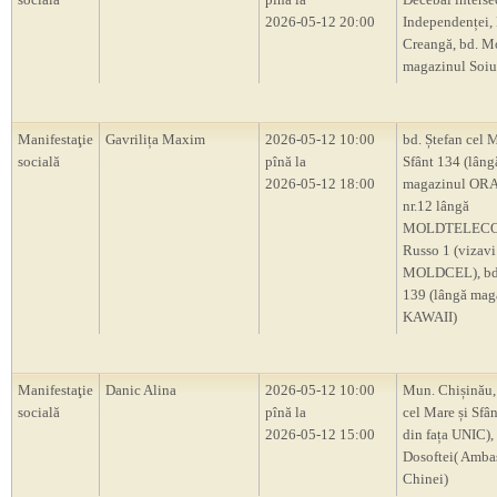
2026-05-12 20:00
Independenței, 
Creangă, bd. M
magazinul Soiu
Manifestaţie
Gavrilița Maxim
2026-05-12 10:00
bd. Ștefan cel M
socială
pînă la
Sfânt 134 (lâng
2026-05-12 18:00
magazinul OR
nr.12 lângă
MOLDTELECOM
Russo 1 (vizavi
MOLDCEL), bd.
139 (lângă mag
KAWAII)
Manifestaţie
Danic Alina
2026-05-12 10:00
Mun. Chișinău,
socială
pînă la
cel Mare și Sfân
2026-05-12 15:00
din fața UNIC), 
Dosoftei( Amba
Chinei)