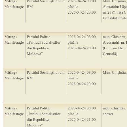
Miting /
Partidul Socialiștilor din
2026-04-24 08:00
Mun. Chișinău, 
Manifestaţie
RM
pînă la
Alexandru Lăp
2026-04-24 20:00
nr. 28 (în fața C
Constituțional
Miting /
Partidul Politic
2026-04-24 08:00
mun. Chișinău, s
Manifestaţie
,,Partidul Socialiștilor
pînă la
Alecsandri, nr.
din Republica
2026-04-24 20:00
(Comisia Electo
Moldova”
Centrală)
Miting /
Partidul Socialiștilor din
2026-04-24 08:00
Mun. Chișină
Manifestaţie
RM
pînă la
2026-04-24 20:00
Miting /
Partidul Politic
2026-04-24 08:00
mun. Chișinău,
Manifestaţie
,,Partidul Socialiștilor
pînă la
anexei
din Republica
2026-04-24 21:00
Moldova”