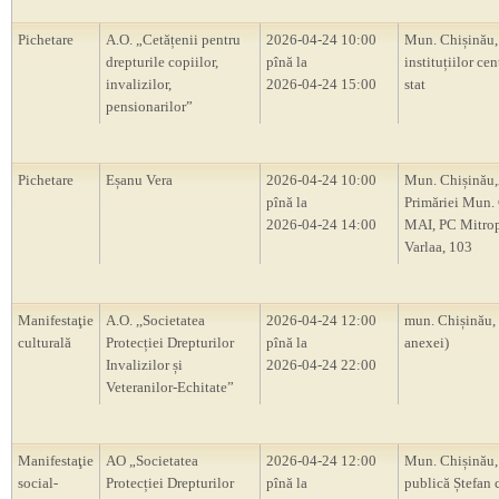
Pichetare
A.O. „Cetățenii pentru
2026-04-24 10:00
Mun. Chișinău, 
drepturile copiilor,
pînă la
instituțiilor cen
invalizilor,
2026-04-24 15:00
stat
pensionarilor”
Pichetare
Eșanu Vera
2026-04-24 10:00
Mun. Chișinău,
pînă la
Primăriei Mun. 
2026-04-24 14:00
MAI, PC Mitrop
Varlaa, 103
Manifestaţie
A.O. ,,Societatea
2026-04-24 12:00
mun. Chișinău,
culturală
Protecției Drepturilor
pînă la
anexei)
Invalizilor și
2026-04-24 22:00
Veteranilor-Echitate”
Manifestaţie
AO „Societatea
2026-04-24 12:00
Mun. Chișinău,
social-
Protecției Drepturilor
pînă la
publică Ștefan 