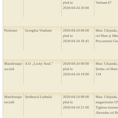
pînă la
Varlaam 67
2026-04-24 20:00
Pichetare
Georghiu Vladimir
2026-04-24 08:00
Mun. Chișinău,
pînă la
cel Mare și Sfân
2026-04-24 18:45
Procuraturii Ge
Manifestaţie
A.O. „Lucky SouL”
2026-04-24 09:00
Mun. Chișinău,
socială
pînă la
Ștefan cel Mare 
2026-04-24 19:00
134
Manifestaţie
Ștefănucă Ludmila
2026-04-24 09:00
Mun. Chișinău,
socială
pînă la
magazinului UNI
2026-04-24 21:00
Tighina intersec
Alexndru cel B