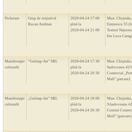
Pichetare
Grup de inițiativă
2026-04-24 17:00
Mun. Chișinău, 
Rucan Andrian
pînă la
Eminescu 55 (în 
2026-04-24 21:00
Teatrul Național
Ion Luca Caragi
Manifestaţie
”Golimp-Art” SRL
2026-04-24 17:30
Mun. Chișinău, 
culturală
pînă la
Sadoveanu 42/6
2026-04-24 20:30
Comercial „Por
Mall”,parcare)
Manifestaţie
„Golimp-Art” SRL
2026-04-24 19:00
Mun. Chișinău, 
culturală
pînă la
SAadoveanu 42/
2026-04-24 20:30
Centrul Comerc
Moll” (parcare)