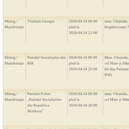
Miting /
Vladimir Georgiu
2026-04-24 08:00
mun. Chișinău, s
Manifestaţie
pînă la
Kogălniceanu 
2026-04-24 22:00
Miting /
Partidul Socialiștilor din
2026-04-24 08:00
Mun. Chișinău, 
Manifestaţie
RM
pînă la
cel Mare și Sfân
2026-04-24 20:00
(în fața Parlam
RM)
Miting /
Partidul Politic
2026-04-24 08:00
mun. Chișinău, 
Manifestaţie
,,Partidul Socialiștilor
pînă la
cel Mare și Sfân
din Republica
2026-04-24 20:00
Moldova”