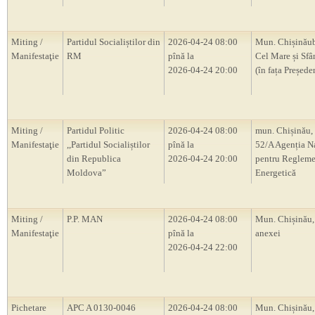
Miting /
Partidul Socialiștilor din
2026-04-24 08:00
Mun. Chișinăub
Manifestaţie
RM
pînă la
Cel Mare și Sfâ
2026-04-24 20:00
(în fața Președ
Miting /
Partidul Politic
2026-04-24 08:00
mun. Chișinău, 
Manifestaţie
,,Partidul Socialiștilor
pînă la
52/A Agenția N
din Republica
2026-04-24 20:00
pentru Regleme
Moldova”
Energetică
Miting /
P.P. MAN
2026-04-24 08:00
Mun. Chișinău,
Manifestaţie
pînă la
anexei
2026-04-24 22:00
Pichetare
APC A 0130-0046
2026-04-24 08:00
Mun. Chișinău, 