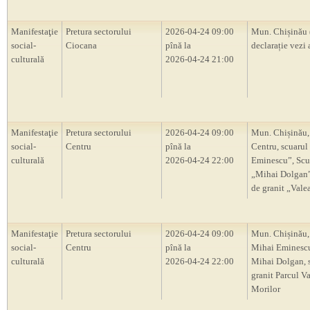
Manifestaţie
Pretura sectorului
2026-04-24 09:00
Mun. Chișinău 
social-
Ciocana
pînă la
declarație vezi 
culturală
2026-04-24 21:00
Manifestaţie
Pretura sectorului
2026-04-24 09:00
Mun. Chișinău,
social-
Centru
pînă la
Centru, scuarul
culturală
2026-04-24 22:00
Eminescu”, Scu
„Mihai Dolgan”,
de granit „Vale
Manifestaţie
Pretura sectorului
2026-04-24 09:00
Mun. Chișinău,
social-
Centru
pînă la
Mihai Eminescu
culturală
2026-04-24 22:00
Mihai Dolgan, s
granit Parcul V
Morilor