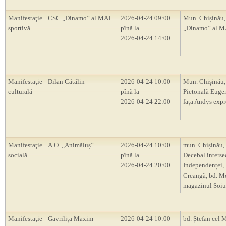
Manifestaţie
CSC „Dinamo” al MAI
2026-04-24 09:00
Mun. Chișinău
sportivă
pînă la
„Dinamo” al M
2026-04-24 14:00
Manifestaţie
Dilan Cătălin
2026-04-24 10:00
Mun. Chișinău, 
culturală
pînă la
Pietonală Euge
2026-04-24 22:00
fața Andys expr
Manifestaţie
A.O. ,,Animăluș”
2026-04-24 10:00
mun. Chișinău, 
socială
pînă la
Decebal intersec
2026-04-24 20:00
Independenței, 
Creangă, bd. M
magazinul Soiu
Manifestaţie
Gavrilița Maxim
2026-04-24 10:00
bd. Ștefan cel M