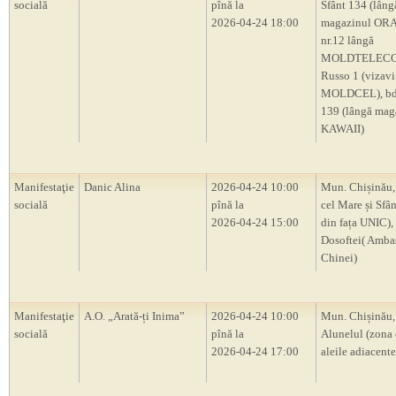
socială
pînă la
Sfânt 134 (lâng
2026-04-24 18:00
magazinul OR
nr.12 lângă
MOLDTELECOM
Russo 1 (vizavi
MOLDCEL), bd.
139 (lângă mag
KAWAII)
Manifestaţie
Danic Alina
2026-04-24 10:00
Mun. Chișinău,
socială
pînă la
cel Mare și Sfân
2026-04-24 15:00
din fața UNIC), 
Dosoftei( Amba
Chinei)
Manifestaţie
A.O. „Arată-ți Inima”
2026-04-24 10:00
Mun. Chișinău,
socială
pînă la
Alunelul (zona 
2026-04-24 17:00
aleile adiacente