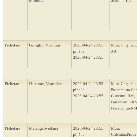
Moldova.
Sfânt nr. 151
Pichetare
Georghiu Vladimir
2026-04-24 23:55
Mun. Chișinău, 
pînă la
3 A
2026-04-24 23:55
Pichetare
Harcomeț Veaceslav
2026-04-24 23:55
Mun. Chișinău,
pînă la
Procuratura Gen
2026-04-24 23:55
Guvernul RM,
Parlamentul R
Președenția R
Pichetare
Mereuță Svetlana
2026-04-24 23:55
Mun.
pînă la
Chișinău,Procu