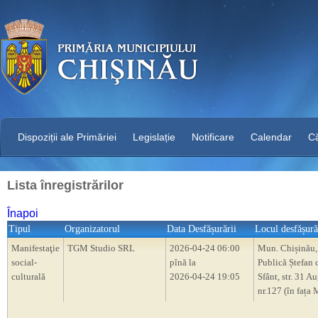
Dispoziții ale Primăriei
Legislație
Notificare
Calendar
C
Lista înregistrărilor
Înapoi
Tipul
Organizatorul
Data Desfășurării
Locul desfășură
Manifestaţie
TGM Studio SRL
2026-04-24 06:00
Mun. Chișinău,
social-
pînă la
Publică Ștefan 
culturală
2026-04-24 19:05
Sfânt, str. 31 A
nr.127 (în fața