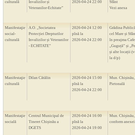
culturală
Invalizilor și
2026-04-24 22:00
Sfânt
Veteranilor-Echitate”
Vezi anexa
Manifestaţie
A.O. „Societatea
2026-04-24 12:00
Grădina Publică
social-
Protecției Drepturilor
pînă la
cel Mare și Sfân
culturală
Invalizilor și Veteranilor
2026-04-24 22:00
în preajma Cafe
- ECHITATE”
„Guguță” și „P
și alte locații (
la d/p)
Manifestaţie
Dilan Cătălin
2026-04-24 15:00
Mun. Chișinău,
culturală
pînă la
Pietonală
2026-04-24 22:00
Manifestaţie
Centrul Municipal de
2026-04-24 16:00
Mun. Chișinău, 
socială
Tineret Chișinău a
pînă la
conform anexei
DGETS
2026-04-24 19:00