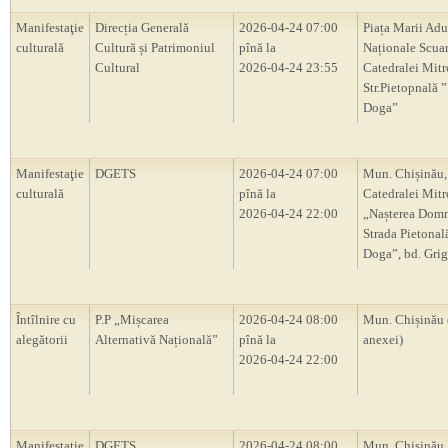
Manifestaţie
Direcția Generală
2026-04-24 07:00
Piața Marii Adu
culturală
Cultură și Patrimoniul
pînă la
Naționale Scua
Cultural
2026-04-24 23:55
Catedralei Mitr
Str.Pietopnală 
Doga”
Manifestaţie
DGETS
2026-04-24 07:00
Mun. Chișinău,
culturală
pînă la
Catedralei Mitr
2026-04-24 22:00
„Nașterea Domn
Strada Pietona
Doga”, bd. Grig
Întîlnire cu
P.P „Mișcarea
2026-04-24 08:00
Mun. Chișinău 
alegătorii
Alternativă Națională”
pînă la
anexei)
2026-04-24 22:00
Manifestaţie
DGETS
2026-04-24 08:00
Mun. Chișinău,