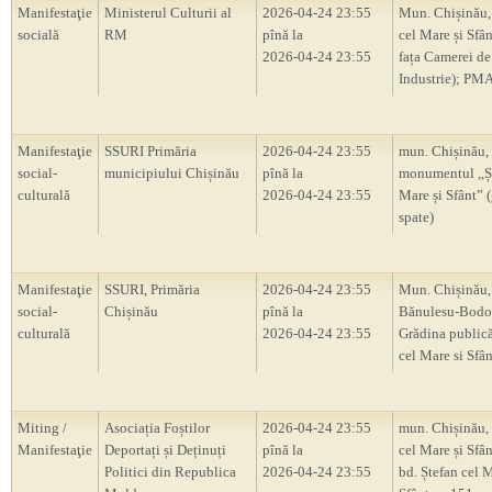
Manifestaţie
Ministerul Culturii al
2026-04-24 23:55
Mun. Chișinău, 
socială
RM
pînă la
cel Mare și Sfâ
2026-04-24 23:55
fața Camerei de
Industrie); PM
Manifestaţie
SSURI Primăria
2026-04-24 23:55
mun. Chișinău,
social-
municipiului Chișinău
pînă la
monumentul ,,Ș
culturală
2026-04-24 23:55
Mare și Sfânt” 
spate)
Manifestaţie
SSURI, Primăria
2026-04-24 23:55
Mun. Chișinău, 
social-
Chișinău
pînă la
Bănulesu-Bodon
culturală
2026-04-24 23:55
Grădina publică
cel Mare si Sfân
Miting /
Asociația Foștilor
2026-04-24 23:55
mun. Chișinău, 
Manifestaţie
Deportați și Deținuți
pînă la
cel Mare și Sfân
Politici din Republica
2026-04-24 23:55
bd. Ștefan cel M