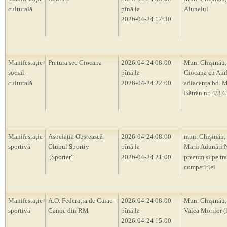
culturală
pînă la
Alunelul
2026-04-24 17:30
Manifestaţie
Pretura sec Ciocana
2026-04-24 08:00
Mun. Chișinău,
social-
pînă la
Ciocana cu Amf
culturală
2026-04-24 22:00
adiacența bd. M
Bătrân nr. 4/3 
Manifestaţie
Asociația Obștească
2026-04-24 08:00
mun. Chișinău, 
sportivă
Clubul Sportiv
pînă la
Marii Adunări 
,,Sporter”
2026-04-24 21:00
precum și pe tr
competiției
Manifestaţie
A.O. Federația de Caiac-
2026-04-24 08:00
Mun. Chișinău,
sportivă
Canoe din RM
pînă la
Valea Morilor (
2026-04-24 15:00