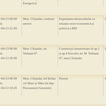
Energetică
-04-13 08:00
Mun. Chișinău, conform
Exprimarea dezacordului cu
la
anexei
situația socio-economică și
-04-13 22:00
politică a RM
-04-13 08:00
Mun. Chișinău, str.
Construcții neautorizate în ap.1
la
Varlaam 67
și ap.4 blocului str. M. Varlaam
-04-13 20:00
67, mun Chișinău
-04-13 08:00
Mun. Chișinău, bd Ștefan
Protest.
la
cel Mare și Sfânt (în fața
-04-13 18:45
Procuraturii Generale)