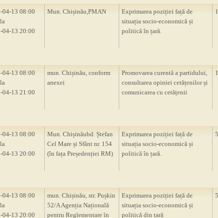
-04-13 08:00
Mun. Chișinău,PMAN
Exprimarea poziției față de
la
situația socio-economică și
-04-13 20:00
politică în țară.
-04-13 08:00
mun. Chișinău, conform
Promovarea curentă a partidului,
la
anexei
consultarea opiniei cetățenilor și
-04-13 21:00
comunicarea cu cetățenii
-04-13 08:00
Mun. Chișinăubd. Ștefan
Exprimarea poziției față de
la
Cel Mare și Sfânt nr. 154
situația socio-economică și
-04-13 20:00
(în fața Președenției RM)
politică în țară.
-04-13 08:00
mun. Chișinău, str. Pușkin
Exprimarea poziției față de
la
52/A Agenția Națională
situația socio-economică și
-04-13 20:00
pentru Reglementare în
politică din țară