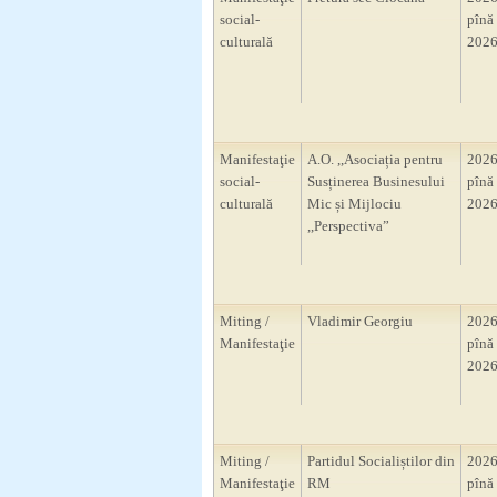
social-
pînă 
culturală
2026
Manifestaţie
A.O. ,,Asociația pentru
2026
social-
Susținerea Businesului
pînă 
culturală
Mic și Mijlociu
2026
,,Perspectiva”
Miting /
Vladimir Georgiu
2026
Manifestaţie
pînă 
2026
Miting /
Partidul Socialiștilor din
2026
Manifestaţie
RM
pînă 