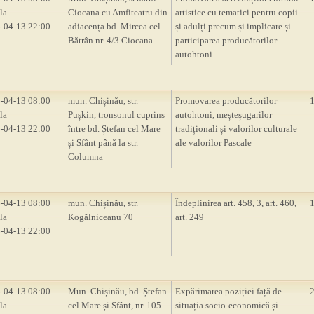
la
Ciocana cu Amfiteatru din
artistice cu tematici pentru copii
-04-13 22:00
adiacența bd. Mircea cel
și adulți precum și implicare și
Bătrân nr. 4/3 Ciocana
participarea producătorilor
autohtoni.
-04-13 08:00
mun. Chișinău, str.
Promovarea producătorilor
la
Pușkin, tronsonul cuprins
autohtoni, meșteșugarilor
-04-13 22:00
între bd. Ștefan cel Mare
tradiționali și valorilor culturale
și Sfânt până la str.
ale valorilor Pascale
Columna
-04-13 08:00
mun. Chișinău, str.
Îndeplinirea art. 458, 3, art. 460,
la
Kogălniceanu 70
art. 249
-04-13 22:00
-04-13 08:00
Mun. Chișinău, bd. Ștefan
Expărimarea poziției față de
la
cel Mare și Sfânt, nr. 105
situația socio-economică și