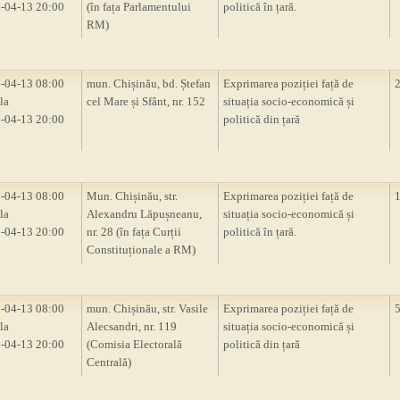
-04-13 20:00
(în fața Parlamentului
politică în țară.
RM)
-04-13 08:00
mun. Chișinău, bd. Ștefan
Exprimarea poziției față de
la
cel Mare și Sfânt, nr. 152
situația socio-economică și
-04-13 20:00
politică din țară
-04-13 08:00
Mun. Chișinău, str.
Exprimarea poziției față de
la
Alexandru Lăpușneanu,
situația socio-economică și
-04-13 20:00
nr. 28 (în fața Curții
politică în țară.
Constituționale a RM)
-04-13 08:00
mun. Chișinău, str. Vasile
Exprimarea poziției față de
la
Alecsandri, nr. 119
situația socio-economică și
-04-13 20:00
(Comisia Electorală
politică din țară
Centrală)