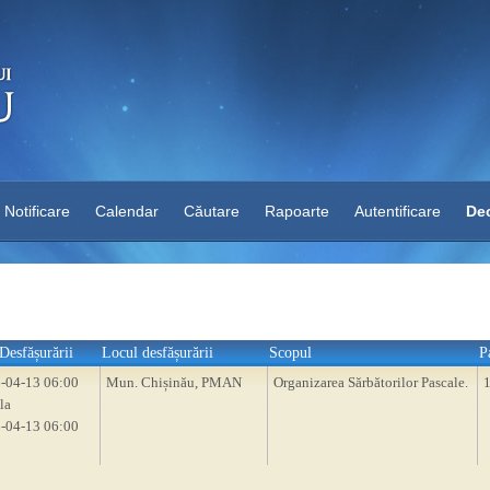
Notificare
Calendar
Căutare
Rapoarte
Autentificare
Dec
Desfășurării
Locul desfășurării
Scopul
P
-04-13 06:00
Mun. Chișinău, PMAN
Organizarea Sărbătorilor Pascale.
la
-04-13 06:00