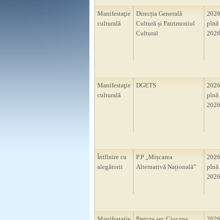
Manifestaţie
Direcția Generală
2026
culturală
Cultură și Patrimoniul
pînă 
Cultural
2026
Manifestaţie
DGETS
2026
culturală
pînă 
2026
Întîlnire cu
P.P „Mișcarea
2026
alegătorii
Alternativă Națională”
pînă 
2026
Manifestaţie
Pretura sec Ciocana
2026