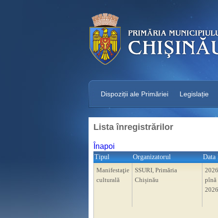
Dispoziții ale Primăriei
Legislație
Lista înregistrărilor
Înapoi
Tipul
Organizatorul
Data 
Manifestaţie
SSURI, Primăria
2026
culturală
Chișinău
pînă 
2026