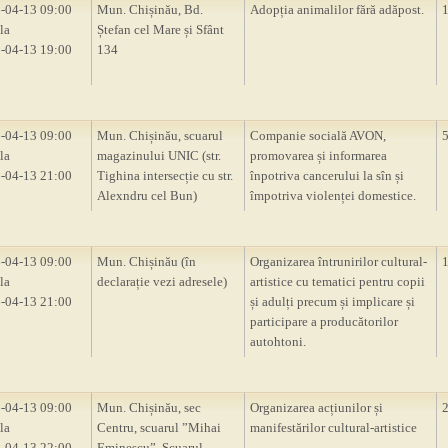
-04-13 09:00
Mun. Chișinău, Bd.
Adopția animalilor fără adăpost.
la
Ștefan cel Mare și Sfânt
-04-13 19:00
134
-04-13 09:00
Mun. Chișinău, scuarul
Companie socială AVON,
la
magazinului UNIC (str.
promovarea și informarea
-04-13 21:00
Tighina intersecție cu str.
înpotriva cancerului la sîn și
Alexndru cel Bun)
împotriva violenței domestice.
-04-13 09:00
Mun. Chișinău (în
Organizarea întrunirilor cultural-
la
declarație vezi adresele)
artistice cu tematici pentru copii
-04-13 21:00
și adulți precum și implicare și
participare a producătorilor
autohtoni.
-04-13 09:00
Mun. Chișinău, sec
Organizarea acțiunilor și
la
Centru, scuarul ”Mihai
manifestărilor cultural-artistice
-04-13 22:00
Eminescu”, Scuarul