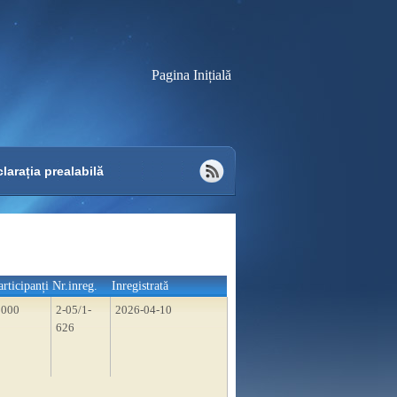
Pagina Inițială
larația prealabilă
articipanți
Nr.inreg.
Inregistrată
1000
2-05/1-
2026-04-10
626