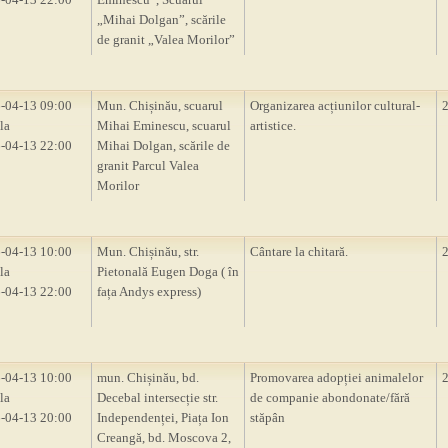
„Mihai Dolgan”, scările
de granit „Valea Morilor”
-04-13 09:00
Mun. Chișinău, scuarul
Organizarea acțiunilor cultural-
la
Mihai Eminescu, scuarul
artistice.
-04-13 22:00
Mihai Dolgan, scările de
granit Parcul Valea
Morilor
-04-13 10:00
Mun. Chișinău, str.
Cântare la chitară.
la
Pietonală Eugen Doga ( în
-04-13 22:00
fața Andys express)
-04-13 10:00
mun. Chișinău, bd.
Promovarea adopției animalelor
la
Decebal intersecție str.
de companie abondonate/fără
-04-13 20:00
Independenței, Piața Ion
stăpân
Creangă, bd. Moscova 2,