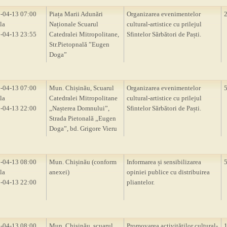
-04-13 07:00
Piața Marii Adunări
Organizarea evenimentelor
la
Naționale Scuarul
cultural-artistice cu prilejul
-04-13 23:55
Catedralei Mitropolitane,
Sfintelor Sărbători de Paști.
Str.Pietopnală ”Eugen
Doga”
-04-13 07:00
Mun. Chișinău, Scuarul
Organizarea evenimentelor
la
Catedralei Mitropolitane
cultural-artistice cu prilejul
-04-13 22:00
„Nașterea Domnului”,
Sfintelor Sărbători de Paști.
Strada Pietonală „Eugen
Doga”, bd. Grigore Vieru
-04-13 08:00
Mun. Chișinău (conform
Informarea și sensibilizarea
la
anexei)
opiniei publice cu distribuirea
-04-13 22:00
pliantelor.
-04-13 08:00
Mun. Chișinău, scuarul
Promovarea activităților cultural-