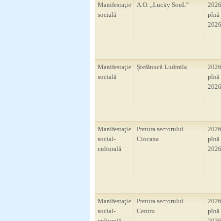
Manifestaţie
A.O. „Lucky SouL”
2026
socială
pînă 
2026
Manifestaţie
Ștefănucă Ludmila
2026
socială
pînă 
2026
Manifestaţie
Pretura sectorului
2026
social-
Ciocana
pînă 
culturală
2026
Manifestaţie
Pretura sectorului
2026
social-
Centru
pînă 
culturală
2026