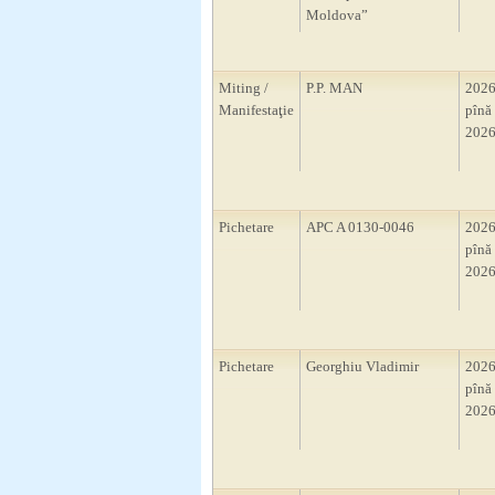
Moldova”
Miting /
P.P. MAN
2026
Manifestaţie
pînă 
2026
Pichetare
APC A 0130-0046
2026
pînă 
2026
Pichetare
Georghiu Vladimir
2026
pînă 
2026