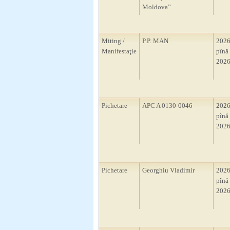
Moldova”
Miting /
P.P. MAN
2026
Manifestaţie
pînă 
2026
Pichetare
APC A 0130-0046
2026
pînă 
2026
Pichetare
Georghiu Vladimir
2026
pînă 
2026