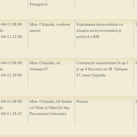
Energetică
-04-11 08:00
Mun. Chișinău, conform
Exprimarea dezacordului cu
la
anexei
situația socio-economică și
-04-11 22:00
politică a RM
-04-11 08:00
Mun. Chișinău, str.
Construcții neautorizate în ap.1
la
Varlaam 67
și ap.4 blocului str. M. Varlaam
-04-11 20:00
67, mun Chișinău
-04-11 08:00
Mun. Chișinău, bd Ștefan
Protest.
la
cel Mare și Sfânt (în fața
-04-11 18:45
Procuraturii Generale)