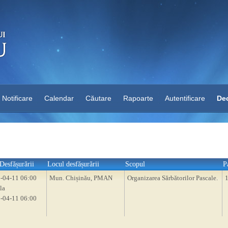
Notificare
Calendar
Căutare
Rapoarte
Autentificare
Dec
Desfășurării
Locul desfășurării
Scopul
P
-04-11 06:00
Mun. Chișinău, PMAN
Organizarea Sărbătorilor Pascale.
la
-04-11 06:00