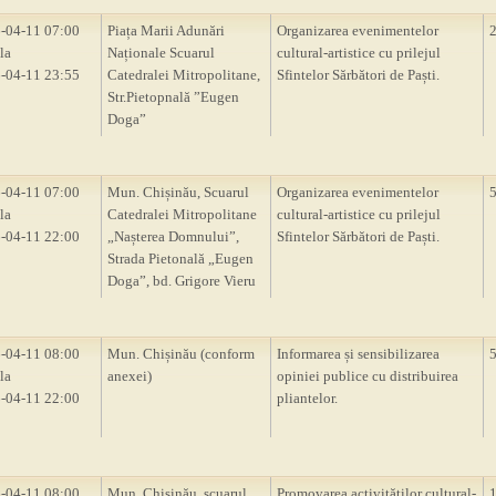
-04-11 07:00
Piața Marii Adunări
Organizarea evenimentelor
la
Naționale Scuarul
cultural-artistice cu prilejul
-04-11 23:55
Catedralei Mitropolitane,
Sfintelor Sărbători de Paști.
Str.Pietopnală ”Eugen
Doga”
-04-11 07:00
Mun. Chișinău, Scuarul
Organizarea evenimentelor
la
Catedralei Mitropolitane
cultural-artistice cu prilejul
-04-11 22:00
„Nașterea Domnului”,
Sfintelor Sărbători de Paști.
Strada Pietonală „Eugen
Doga”, bd. Grigore Vieru
-04-11 08:00
Mun. Chișinău (conform
Informarea și sensibilizarea
la
anexei)
opiniei publice cu distribuirea
-04-11 22:00
pliantelor.
-04-11 08:00
Mun. Chișinău, scuarul
Promovarea activităților cultural-