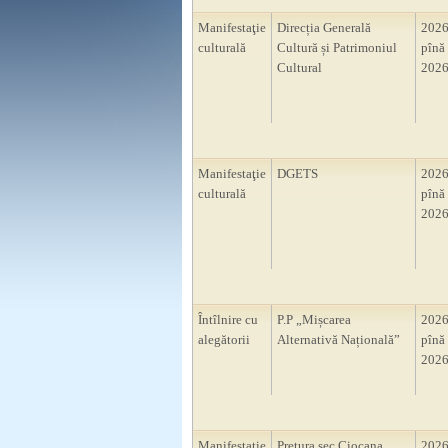
Manifestaţie
Direcția Generală
2026
culturală
Cultură și Patrimoniul
pînă 
Cultural
2026
Manifestaţie
DGETS
2026
culturală
pînă 
2026
Întîlnire cu
P.P „Mișcarea
2026
alegătorii
Alternativă Națională”
pînă 
2026
Manifestaţie
Pretura sec Ciocana
2026