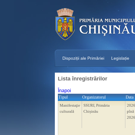
Dispoziții ale Primăriei
Legislație
Lista înregistrărilor
Înapoi
Tipul
Organizatorul
Data 
Manifestaţie
SSURI, Primăria
2026
culturală
Chișinău
pînă 
2026