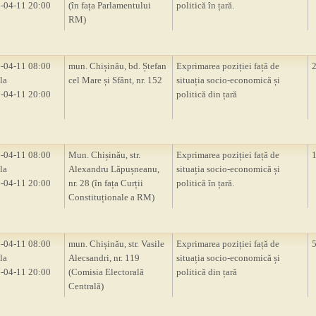
-04-11 20:00
(în fața Parlamentului
politică în țară.
RM)
-04-11 08:00
mun. Chișinău, bd. Ștefan
Exprimarea poziției față de
la
cel Mare și Sfânt, nr. 152
situația socio-economică și
-04-11 20:00
politică din țară
-04-11 08:00
Mun. Chișinău, str.
Exprimarea poziției față de
la
Alexandru Lăpușneanu,
situația socio-economică și
-04-11 20:00
nr. 28 (în fața Curții
politică în țară.
Constituționale a RM)
-04-11 08:00
mun. Chișinău, str. Vasile
Exprimarea poziției față de
la
Alecsandri, nr. 119
situația socio-economică și
-04-11 20:00
(Comisia Electorală
politică din țară
Centrală)