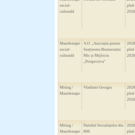
social-
pînă 
culturală
2026
Manifestaţie
A.O. ,,Asociația pentru
2026
social-
Susținerea Businesului
pînă 
culturală
Mic și Mijlociu
2026
,,Perspectiva”
Miting /
Vladimir Georgiu
2026
Manifestaţie
pînă 
2026
Miting /
Partidul Socialiștilor din
2026
Manifestaţie
RM
pînă 