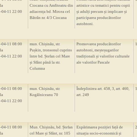
la
Ciocana cu Amfiteatru din
artistice cu tematici pentru copii
-04-11 22:00
adiacența bd. Mircea cel
și adulți precum și implicare și
Bătrân nr. 4/3 Ciocana
participarea producătorilor
autohtoni.
-04-11 08:00
mun. Chișinău, str.
Promovarea producătorilor
la
Pușkin, tronsonul cuprins
autohtoni, meșteșugarilor
-04-11 22:00
între bd. Ștefan cel Mare
tradiționali și valorilor culturale
și Sfânt până la str.
ale valorilor Pascale
Columna
-04-11 08:00
mun. Chișinău, str.
Îndeplinirea art. 458, 3, art. 460,
la
Kogălniceanu 70
art. 249
-04-11 22:00
-04-11 08:00
Mun. Chișinău, bd. Ștefan
Expărimarea poziției față de
la
cel Mare și Sfânt, nr. 105
situația socio-economică și