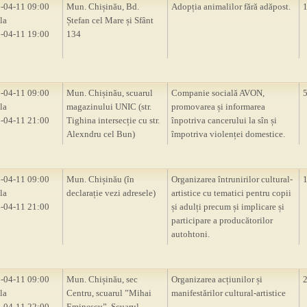
-04-11 09:00
Mun. Chișinău, Bd.
Adopția animalilor fără adăpost.
la
Ștefan cel Mare și Sfânt
-04-11 19:00
134
-04-11 09:00
Mun. Chișinău, scuarul
Companie socială AVON,
la
magazinului UNIC (str.
promovarea și informarea
-04-11 21:00
Tighina intersecție cu str.
înpotriva cancerului la sîn și
Alexndru cel Bun)
împotriva violenței domestice.
-04-11 09:00
Mun. Chișinău (în
Organizarea întrunirilor cultural-
la
declarație vezi adresele)
artistice cu tematici pentru copii
-04-11 21:00
și adulți precum și implicare și
participare a producătorilor
autohtoni.
-04-11 09:00
Mun. Chișinău, sec
Organizarea acțiunilor și
la
Centru, scuarul ”Mihai
manifestărilor cultural-artistice
-04-11 22:00
Eminescu”, Scuarul