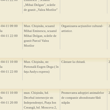
„Mihai Dolgan”, scările
de granit „Valea Morilor”
-04-11 09:00
Mun. Chișinău, scuarul
Organizarea acțiunilor cultural-
la
Mihai Eminescu, scuarul
artistice.
-04-11 22:00
Mihai Dolgan, scările de
granit Parcul Valea
Morilor
-04-11 10:00
Mun. Chișinău, str.
Cântare la chitară.
la
Pietonală Eugen Doga ( în
-04-11 22:00
fața Andys express)
-04-11 10:00
mun. Chișinău, bd.
Promovarea adopției animalelor
la
Decebal intersecție str.
de companie abondonate/fără
-04-11 20:00
Independenței, Piața Ion
stăpân
Creangă, bd. Moscova 2,