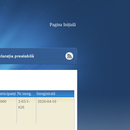
Pagina Inițială
larația prealabilă
articipanți
Nr.inreg.
Inregistrată
1000
2-05/1-
2026-04-10
626