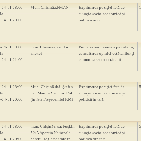
-04-11 08:00
Mun. Chișinău,PMAN
Exprimarea poziției față de
la
situația socio-economică și
-04-11 20:00
politică în țară.
-04-11 08:00
mun. Chișinău, conform
Promovarea curentă a partidului,
la
anexei
consultarea opiniei cetățenilor și
-04-11 21:00
comunicarea cu cetățenii
-04-11 08:00
Mun. Chișinăubd. Ștefan
Exprimarea poziției față de
la
Cel Mare și Sfânt nr. 154
situația socio-economică și
-04-11 20:00
(în fața Președenției RM)
politică în țară.
-04-11 08:00
mun. Chișinău, str. Pușkin
Exprimarea poziției față de
la
52/A Agenția Națională
situația socio-economică și
-04-11 20:00
pentru Reglementare în
politică din țară