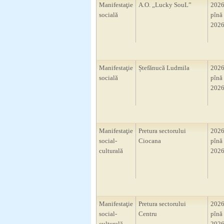
Manifestaţie
A.O. „Lucky SouL”
2026
socială
pînă 
2026
Manifestaţie
Ștefănucă Ludmila
2026
socială
pînă 
2026
Manifestaţie
Pretura sectorului
2026
social-
Ciocana
pînă 
culturală
2026
Manifestaţie
Pretura sectorului
2026
social-
Centru
pînă 
culturală
2026