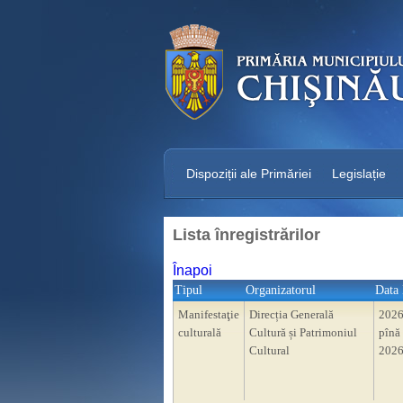
Dispoziții ale Primăriei
Legislație
Lista înregistrărilor
Înapoi
Tipul
Organizatorul
Data 
Manifestaţie
Direcția Generală
2026
culturală
Cultură și Patrimoniul
pînă 
Cultural
2026