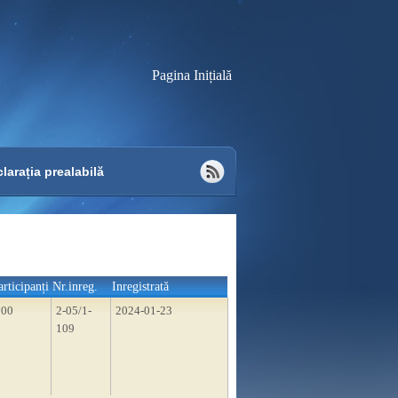
Pagina Inițială
larația prealabilă
articipanți
Nr.inreg.
Inregistrată
100
2-05/1-
2024-01-23
109