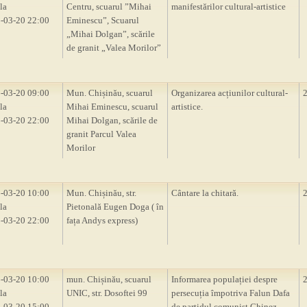
la
Centru, scuarul ”Mihai
manifestărilor cultural-artistice
-03-20 22:00
Eminescu”, Scuarul
„Mihai Dolgan”, scările
de granit „Valea Morilor”
-03-20 09:00
Mun. Chișinău, scuarul
Organizarea acțiunilor cultural-
la
Mihai Eminescu, scuarul
artistice.
-03-20 22:00
Mihai Dolgan, scările de
granit Parcul Valea
Morilor
-03-20 10:00
Mun. Chișinău, str.
Cântare la chitară.
la
Pietonală Eugen Doga ( în
-03-20 22:00
fața Andys express)
-03-20 10:00
mun. Chișinău, scuarul
Informarea populației despre
la
UNIC, str. Dosoftei 99
persecuția împotriva Falun Dafa
-03-20 15:00
de partidul comunist Chinez