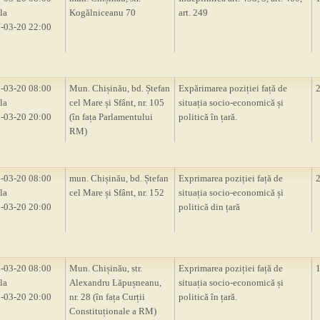
la
Kogălniceanu 70
art. 249
-03-20 22:00
-03-20 08:00
Mun. Chișinău, bd. Ștefan
Expărimarea poziției față de
la
cel Mare și Sfânt, nr. 105
situația socio-economică și
-03-20 20:00
(în fața Parlamentului
politică în țară.
RM)
-03-20 08:00
mun. Chișinău, bd. Ștefan
Exprimarea poziției față de
la
cel Mare și Sfânt, nr. 152
situația socio-economică și
-03-20 20:00
politică din țară
-03-20 08:00
Mun. Chișinău, str.
Exprimarea poziției față de
la
Alexandru Lăpușneanu,
situația socio-economică și
-03-20 20:00
nr. 28 (în fața Curții
politică în țară.
Constituționale a RM)