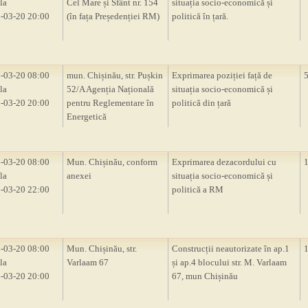
la
Cel Mare și Sfânt nr. 154
situația socio-economică și
-03-20 20:00
(în fața Președenției RM)
politică în țară.
-03-20 08:00
mun. Chișinău, str. Pușkin
Exprimarea poziției față de
la
52/A Agenția Națională
situația socio-economică și
-03-20 20:00
pentru Reglementare în
politică din țară
Energetică
-03-20 08:00
Mun. Chișinău, conform
Exprimarea dezacordului cu
la
anexei
situația socio-economică și
-03-20 22:00
politică a RM
-03-20 08:00
Mun. Chișinău, str.
Construcții neautorizate în ap.1
la
Varlaam 67
și ap.4 blocului str. M. Varlaam
-03-20 20:00
67, mun Chișinău