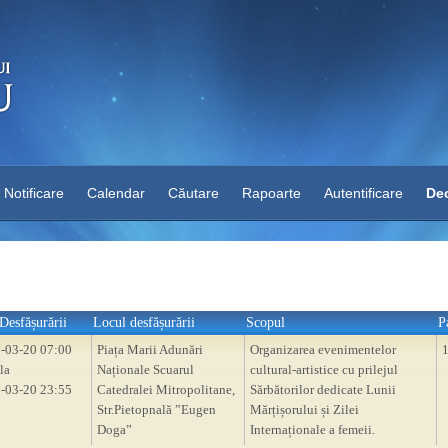
Notificare
Calendar
Căutare
Rapoarte
Autentificare
Dec
Desfășurării
Locul desfășurării
Scopul
P
-03-20 07:00
Piața Marii Adunări
Organizarea evenimentelor
la
Naționale Scuarul
cultural-artistice cu prilejul
-03-20 23:55
Catedralei Mitropolitane,
Sărbătorilor dedicate Lunii
Str.Pietopnală ”Eugen
Mărțișorului și Zilei
Doga”
Internaționale a femeii.