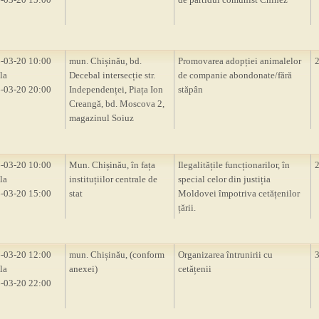
-03-20 10:00
mun. Chișinău, bd.
Promovarea adopției animalelor
la
Decebal intersecție str.
de companie abondonate/fără
-03-20 20:00
Independenței, Piața Ion
stăpân
Creangă, bd. Moscova 2,
magazinul Soiuz
-03-20 10:00
Mun. Chișinău, în fața
Ilegalitățile funcționarilor, în
la
instituțiilor centrale de
special celor din justiția
-03-20 15:00
stat
Moldovei împotriva cetățenilor
țării.
-03-20 12:00
mun. Chișinău, (conform
Organizarea întrunirii cu
la
anexei)
cetățenii
-03-20 22:00