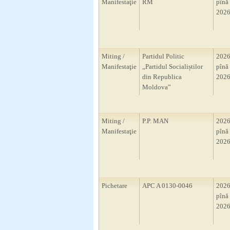
Manifestaţie
RM
pînă 
2026
Miting /
Partidul Politic
2026
Manifestaţie
,,Partidul Socialiștilor
pînă 
din Republica
2026
Moldova”
Miting /
P.P. MAN
2026
Manifestaţie
pînă 
2026
Pichetare
APC A 0130-0046
2026
pînă 
2026