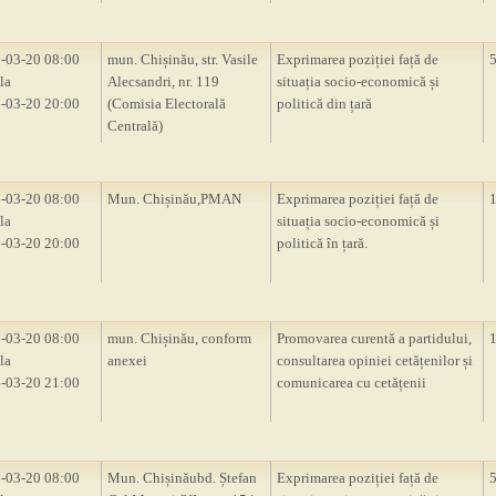
-03-20 08:00
mun. Chișinău, str. Vasile
Exprimarea poziției față de
la
Alecsandri, nr. 119
situația socio-economică și
-03-20 20:00
(Comisia Electorală
politică din țară
Centrală)
-03-20 08:00
Mun. Chișinău,PMAN
Exprimarea poziției față de
la
situația socio-economică și
-03-20 20:00
politică în țară.
-03-20 08:00
mun. Chișinău, conform
Promovarea curentă a partidului,
la
anexei
consultarea opiniei cetățenilor și
-03-20 21:00
comunicarea cu cetățenii
-03-20 08:00
Mun. Chișinăubd. Ștefan
Exprimarea poziției față de