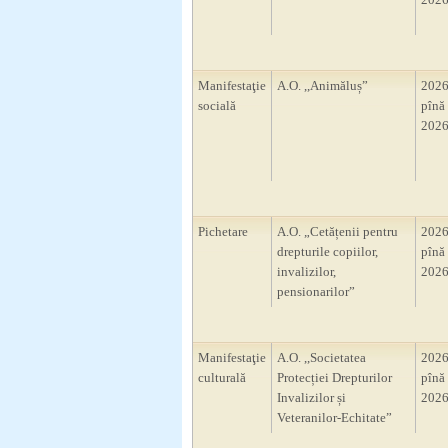
Manifestaţie
A.O. ,,Animăluș”
2026
socială
pînă 
2026
Pichetare
A.O. „Cetățenii pentru
2026
drepturile copiilor,
pînă 
invalizilor,
2026
pensionarilor”
Manifestaţie
A.O. ,,Societatea
2026
culturală
Protecției Drepturilor
pînă 
Invalizilor și
2026
Veteranilor-Echitate”