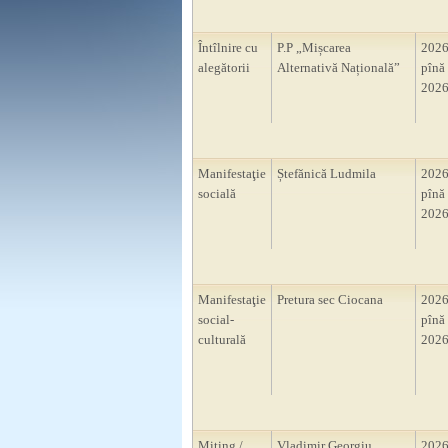
Întîlnire cu
P.P „Mișcarea
2026
alegătorii
Alternativă Națională”
pînă 
2026
Manifestaţie
Ștefănică Ludmila
2026
socială
pînă 
2026
Manifestaţie
Pretura sec Ciocana
2026
social-
pînă 
culturală
2026
Miting /
Vladimir Georgiu
2026