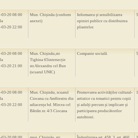
-03-20 08:00
Mun. Chișinău (conform
Informarea și sensibilizarea
la
anexei)
opiniei publice cu distribuirea
-03-20 22:00
pliantelor.
-03-20 08:00
Mun. Chișinău,str.
Companie socială.
la
Tighina 65intersecție
-03-20 21:00
str.Alexandru cel Bun
(scuarul UNIC)
-03-20 08:00
Mun. Chișinău, scuarul
Promovarea activităților cultural-
la
Ciocana cu Amfiteatru din
artistice cu tematici pentru copii
-03-20 22:00
adiacența bd. Mircea cel
și adulți precum și implicare și
Bătrân nr. 4/3 Ciocana
participarea producătorilor
autohtoni.
-03-20 08:00
mun. Chișinău, str.
Îndeplinirea art. 458, 3, art. 460,