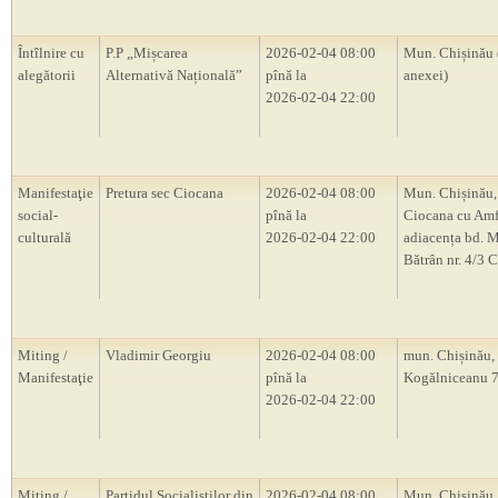
Întîlnire cu
P.P „Mișcarea
2026-02-04 08:00
Mun. Chișinău 
alegătorii
Alternativă Națională”
pînă la
anexei)
2026-02-04 22:00
Manifestaţie
Pretura sec Ciocana
2026-02-04 08:00
Mun. Chișinău,
social-
pînă la
Ciocana cu Amf
culturală
2026-02-04 22:00
adiacența bd. M
Bătrân nr. 4/3 
Miting /
Vladimir Georgiu
2026-02-04 08:00
mun. Chișinău, s
Manifestaţie
pînă la
Kogălniceanu 
2026-02-04 22:00
Miting /
Partidul Socialiștilor din
2026-02-04 08:00
Mun. Chișinău, 