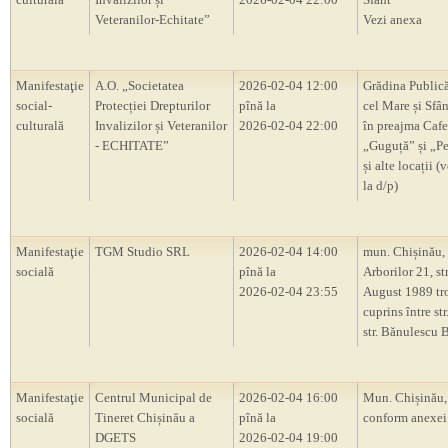
Veteranilor-Echitate”
Vezi anexa
Manifestaţie
A.O. „Societatea
2026-02-04 12:00
Grădina Publică
social-
Protecției Drepturilor
pînă la
cel Mare și Sfân
culturală
Invalizilor și Veteranilor
2026-02-04 22:00
în preajma Cafe
- ECHITATE”
„Guguță” și „P
și alte locații (
la d/p)
Manifestaţie
TGM Studio SRL
2026-02-04 14:00
mun. Chișinău, s
socială
pînă la
Arborilor 21, str
2026-02-04 23:55
August 1989 tr
cuprins între str
str. Bănulescu 
Manifestaţie
Centrul Municipal de
2026-02-04 16:00
Mun. Chișinău, 
socială
Tineret Chișinău a
pînă la
conform anexei
DGETS
2026-02-04 19:00