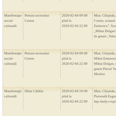
Manifestaţie
Pretura sectorului
2026-02-04 09:00
Mun. Chișinău,
social-
Centru
pînă la
Centru, scuarul
culturală
2026-02-04 22:00
Eminescu”, Scu
„Mihai Dolgan”,
de granit „Vale
Manifestaţie
Pretura sectorului
2026-02-04 09:00
Mun. Chișinău,
social-
Centru
pînă la
Mihai Eminescu
culturală
2026-02-04 22:00
Mihai Dolgan, s
granit Parcul V
Morilor
Manifestaţie
Dilan Cătălin
2026-02-04 10:00
Mun. Chișinău, 
culturală
pînă la
Pietonală Euge
2026-02-04 22:00
fața Andys expr