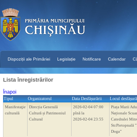
Dispoziții ale Primăriei
Legislație
Notificare
Calendar
C
Lista înregistrărilor
Înapoi
Tipul
Organizatorul
Data Desfășurării
Locul desfășură
Manifestaţie
Direcția Generală
2026-02-04 07:00
Piața Marii Adu
culturală
Cultură și Patrimoniul
pînă la
Naționale Scua
Cultural
2026-02-04 23:55
Catedralei Mitr
Str.Pietopnală 
Doga”