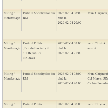
Miting /
Partidul Socialiștilor din
2026-02-04 08:00
Mun. Chișină
Manifestaţie
RM
pînă la
2026-02-04 20:00
Miting /
Partidul Politic
2026-02-04 08:00
mun. Chișinău,
Manifestaţie
,,Partidul Socialiștilor
pînă la
anexei
din Republica
2026-02-04 21:00
Moldova”
Miting /
Partidul Socialiștilor din
2026-02-04 08:00
Mun. Chișinăub
Manifestaţie
RM
pînă la
Cel Mare și Sfâ
2026-02-04 20:00
(în fața Președ
Miting /
Partidul Politic
2026-02-04 08:00
mun. Chișinău, 