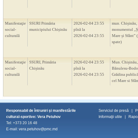
Manifestaţie
SSURI Primăria
2026-02-04 23:55
mun. Chișinău,
social-
municipiului Chișinău
pînă la
monumentul ,,Ș
culturală
2026-02-04 23:55
Mare și Sfânt” 
spate)
Manifestaţie
SSURI, Primăria
2026-02-04 23:55
Mun. Chișinău, 
social-
Chișinău
pînă la
Bănulesu-Bodon
culturală
2026-02-04 23:55
Grădina publică
cel Mare si Sfân
Responsabil de întruniri şi manifestările
Serviciul de presă
|
P
cultural-sportive: Vera Petuhov
Informaţii utile
|
Rapoa
Tel: +373 20 16 48
E-mail: vera.petuhov@pmc.md