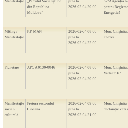
Manifestaţie
,,Partidul Socialiștilor
pînă la
52/A Agenția N
din Republica
2026-02-04 20:00
pentru Regleme
Moldova”
Energetică
Miting /
P.P. MAN
2026-02-04 08:00
Mun. Chișinău,
Manifestaţie
pînă la
anexei
2026-02-04 22:00
Pichetare
APC A 0130-0046
2026-02-04 08:00
Mun. Chișinău, 
pînă la
Varlaam 67
2026-02-04 20:00
Manifestaţie
Pretura sectorului
2026-02-04 09:00
Mun. Chișinău 
social-
Ciocana
pînă la
declarație vezi 
culturală
2026-02-04 21:00