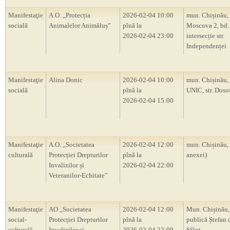
Manifestaţie
A.O. ,,Protecția
2026-02-04 10:00
mun. Chișinău, 
socială
Animalelor Animăluș”
pînă la
Moscova 2, bd.
2026-02-04 23:00
intersecție str.
Independenței
Manifestaţie
Alina Donic
2026-02-04 10:00
mun. Chișinău, 
socială
pînă la
UNIC, str. Doso
2026-02-04 15:00
Manifestaţie
A.O. ,,Societatea
2026-02-04 12:00
mun. Chișinău,
culturală
Protecției Drepturilor
pînă la
anexei)
Invalizilor și
2026-02-04 22:00
Veteranilor-Echitate”
Manifestaţie
AO „Societatea
2026-02-04 12:00
Mun. Chișinău,
social-
Protecției Drepturilor
pînă la
publică Ștefan 
culturală
Invalizilor și
2026-02-04 22:00
Sfânt