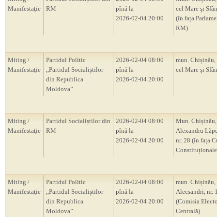
Manifestaţie
RM
pînă la
cel Mare și Sfân
2026-02-04 20:00
(în fața Parlam
RM)
Miting /
Partidul Politic
2026-02-04 08:00
mun. Chișinău, 
Manifestaţie
,,Partidul Socialiștilor
pînă la
cel Mare și Sfân
din Republica
2026-02-04 20:00
Moldova”
Miting /
Partidul Socialiștilor din
2026-02-04 08:00
Mun. Chișinău, 
Manifestaţie
RM
pînă la
Alexandru Lăp
2026-02-04 20:00
nr. 28 (în fața C
Constituțional
Miting /
Partidul Politic
2026-02-04 08:00
mun. Chișinău, s
Manifestaţie
,,Partidul Socialiștilor
pînă la
Alecsandri, nr.
din Republica
2026-02-04 20:00
(Comisia Electo
Moldova”
Centrală)