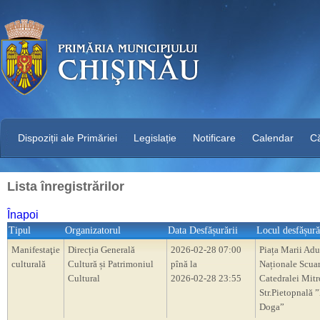
Dispoziții ale Primăriei
Legislație
Notificare
Calendar
C
Lista înregistrărilor
Înapoi
Tipul
Organizatorul
Data Desfășurării
Locul desfășură
Manifestaţie
Direcția Generală
2026-02-28 07:00
Piața Marii Adu
culturală
Cultură și Patrimoniul
pînă la
Naționale Scua
Cultural
2026-02-28 23:55
Catedralei Mitr
Str.Pietopnală 
Doga”