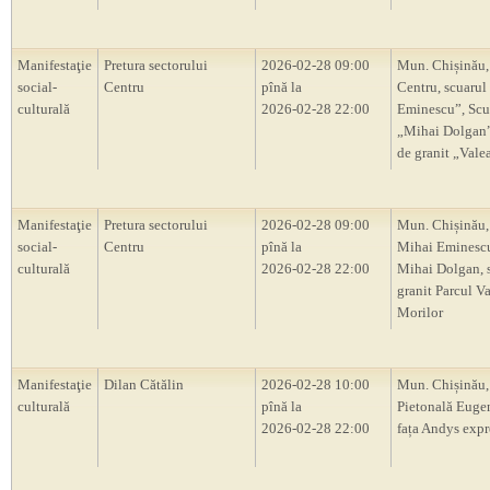
Manifestaţie
Pretura sectorului
2026-02-28 09:00
Mun. Chișinău,
social-
Centru
pînă la
Centru, scuarul
culturală
2026-02-28 22:00
Eminescu”, Scu
„Mihai Dolgan”,
de granit „Vale
Manifestaţie
Pretura sectorului
2026-02-28 09:00
Mun. Chișinău,
social-
Centru
pînă la
Mihai Eminescu
culturală
2026-02-28 22:00
Mihai Dolgan, s
granit Parcul V
Morilor
Manifestaţie
Dilan Cătălin
2026-02-28 10:00
Mun. Chișinău, 
culturală
pînă la
Pietonală Euge
2026-02-28 22:00
fața Andys expr