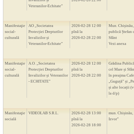
Veteranilor-Echitate”
Manifestaţie
AO „Societatea
2026-02-28 12:00
Mun. Chișinău,
social-
Protecției Drepturilor
pînă la
publică Ștefan 
culturală
Invalizilor și
2026-02-28 22:00
Sfânt
Veteranilor-Echitate”
Vezi anexa
Manifestaţie
A.O. „Societatea
2026-02-28 12:00
Grădina Publică
social-
Protecției Drepturilor
pînă la
cel Mare și Sfân
culturală
Invalizilor și Veteranilor
2026-02-28 22:00
în preajma Cafe
- ECHITATE”
„Guguță” și „P
și alte locații (
la d/p)
Manifestaţie
VIDEOLAB S.R.L.
2026-02-28 13:00
mun. Chișinău, 
socială
pînă la
Izvor”
2026-02-28 18:00