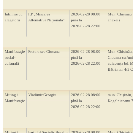
Întîlnire cu
P.P „Mișcarea
2026-02-28 08:00
Mun. Chișinău 
alegătorii
Alternativă Națională”
pînă la
anexei)
2026-02-28 22:00
Manifestaţie
Pretura sec Ciocana
2026-02-28 08:00
Mun. Chișinău,
social-
pînă la
Ciocana cu Amf
culturală
2026-02-28 22:00
adiacența bd. M
Bătrân nr. 4/3 
Miting /
Vladimir Georgiu
2026-02-28 08:00
mun. Chișinău, s
Manifestaţie
pînă la
Kogălniceanu 
2026-02-28 22:00
Miting /
Partidul Socialiștilor din
2026-02-28 08:00
Mun. Chișinău, 