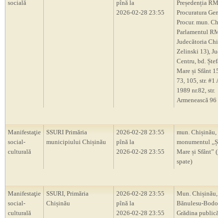
socială
pînă la
Președenția RM
2026-02-28 23:55
Procuratura Gen
Procur. mun. Ch
Parlamentul R
Judecătoria Chiș
Zelinski 13), J
Centru, bd. Ștef
Mare și Sfânt 1
73, 105, str. #1
1989 nr.82, str.
Armenească 96
Manifestaţie
SSURI Primăria
2026-02-28 23:55
mun. Chișinău,
social-
municipiului Chișinău
pînă la
monumentul ,,Ș
culturală
2026-02-28 23:55
Mare și Sfânt” 
spate)
Manifestaţie
SSURI, Primăria
2026-02-28 23:55
Mun. Chișinău, 
social-
Chișinău
pînă la
Bănulesu-Bodon
culturală
2026-02-28 23:55
Grădina publică