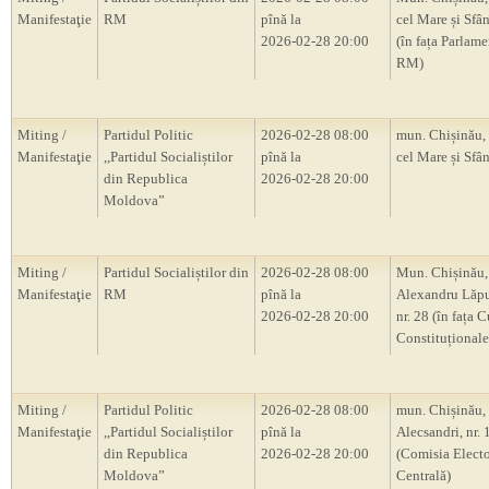
Manifestaţie
RM
pînă la
cel Mare și Sfân
2026-02-28 20:00
(în fața Parlam
RM)
Miting /
Partidul Politic
2026-02-28 08:00
mun. Chișinău, 
Manifestaţie
,,Partidul Socialiștilor
pînă la
cel Mare și Sfân
din Republica
2026-02-28 20:00
Moldova”
Miting /
Partidul Socialiștilor din
2026-02-28 08:00
Mun. Chișinău, 
Manifestaţie
RM
pînă la
Alexandru Lăp
2026-02-28 20:00
nr. 28 (în fața C
Constituțional
Miting /
Partidul Politic
2026-02-28 08:00
mun. Chișinău, s
Manifestaţie
,,Partidul Socialiștilor
pînă la
Alecsandri, nr.
din Republica
2026-02-28 20:00
(Comisia Electo
Moldova”
Centrală)