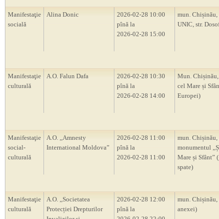
Manifestaţie
Alina Donic
2026-02-28 10:00
mun. Chișinău, 
socială
pînă la
UNIC, str. Doso
2026-02-28 15:00
Manifestaţie
A.O. Falun Dafa
2026-02-28 10:30
Mun. Chișinău, 
culturală
pînă la
cel Mare și Sfân
2026-02-28 14:00
Europei)
Manifestaţie
A.O. ,,Amnesty
2026-02-28 11:00
mun. Chișinău,
social-
International Moldova”
pînă la
monumentul ,,Ș
culturală
2026-02-28 11:00
Mare și Sfânt” 
spate)
Manifestaţie
A.O. ,,Societatea
2026-02-28 12:00
mun. Chișinău,
culturală
Protecției Drepturilor
pînă la
anexei)
Invalizilor și
2026-02-28 22:00