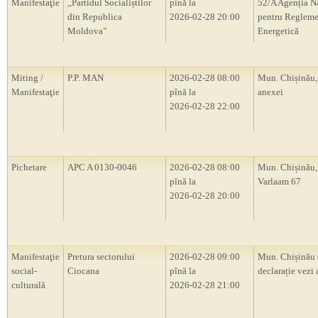
Manifestaţie
,,Partidul Socialiștilor
pînă la
52/A Agenția N
din Republica
2026-02-28 20:00
pentru Regleme
Moldova”
Energetică
Miting /
P.P. MAN
2026-02-28 08:00
Mun. Chișinău,
Manifestaţie
pînă la
anexei
2026-02-28 22:00
Pichetare
APC A 0130-0046
2026-02-28 08:00
Mun. Chișinău, 
pînă la
Varlaam 67
2026-02-28 20:00
Manifestaţie
Pretura sectorului
2026-02-28 09:00
Mun. Chișinău 
social-
Ciocana
pînă la
declarație vezi 
culturală
2026-02-28 21:00