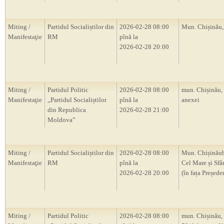
Miting /
Partidul Socialiștilor din
2026-02-28 08:00
Mun. Chișină
Manifestaţie
RM
pînă la
2026-02-28 20:00
Miting /
Partidul Politic
2026-02-28 08:00
mun. Chișinău,
Manifestaţie
,,Partidul Socialiștilor
pînă la
anexei
din Republica
2026-02-28 21:00
Moldova”
Miting /
Partidul Socialiștilor din
2026-02-28 08:00
Mun. Chișinăub
Manifestaţie
RM
pînă la
Cel Mare și Sfâ
2026-02-28 20:00
(în fața Președ
Miting /
Partidul Politic
2026-02-28 08:00
mun. Chișinău, 