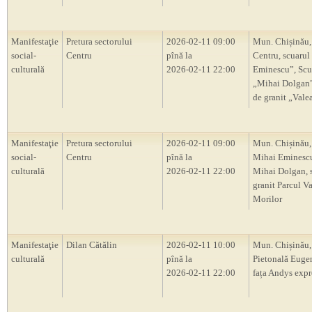
Manifestaţie
Pretura sectorului
2026-02-11 09:00
Mun. Chișinău,
social-
Centru
pînă la
Centru, scuarul
culturală
2026-02-11 22:00
Eminescu”, Scu
„Mihai Dolgan”,
de granit „Vale
Manifestaţie
Pretura sectorului
2026-02-11 09:00
Mun. Chișinău,
social-
Centru
pînă la
Mihai Eminescu
culturală
2026-02-11 22:00
Mihai Dolgan, s
granit Parcul V
Morilor
Manifestaţie
Dilan Cătălin
2026-02-11 10:00
Mun. Chișinău, 
culturală
pînă la
Pietonală Euge
2026-02-11 22:00
fața Andys expr