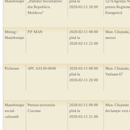
Manifestaţie
,,Partidul Socialiștilor
pînă la
52/A Agenția N
din Republica
2026-02-11 20:00
pentru Regleme
Moldova”
Energetică
Miting /
P.P. MAN
2026-02-11 08:00
Mun. Chișinău,
Manifestaţie
pînă la
anexei
2026-02-11 22:00
Pichetare
APC A 0130-0046
2026-02-11 08:00
Mun. Chișinău, 
pînă la
Varlaam 67
2026-02-11 20:00
Manifestaţie
Pretura sectorului
2026-02-11 09:00
Mun. Chișinău 
social-
Ciocana
pînă la
declarație vezi 
culturală
2026-02-11 21:00