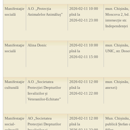
Manifestaţie
A.O. ,,Protecția
2026-02-11 10:00
mun. Chișinău, 
socială
Animalelor Animăluș”
pînă la
Moscova 2, bd.
2026-02-11 23:00
intersecție str.
Independenței
Manifestaţie
Alina Donic
2026-02-11 10:00
mun. Chișinău, 
socială
pînă la
UNIC, str. Doso
2026-02-11 15:00
Manifestaţie
A.O. ,,Societatea
2026-02-11 12:00
mun. Chișinău,
culturală
Protecției Drepturilor
pînă la
anexei)
Invalizilor și
2026-02-11 22:00
Veteranilor-Echitate”
Manifestaţie
AO „Societatea
2026-02-11 12:00
Mun. Chișinău,
social-
Protecției Drepturilor
pînă la
publică Ștefan 
culturală
Invalizilor și
2026-02-11 22:00
Sfânt