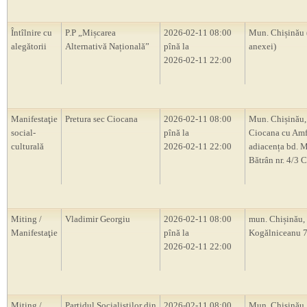
Întîlnire cu
P.P „Mișcarea
2026-02-11 08:00
Mun. Chișinău 
alegătorii
Alternativă Națională”
pînă la
anexei)
2026-02-11 22:00
Manifestaţie
Pretura sec Ciocana
2026-02-11 08:00
Mun. Chișinău,
social-
pînă la
Ciocana cu Amf
culturală
2026-02-11 22:00
adiacența bd. M
Bătrân nr. 4/3 
Miting /
Vladimir Georgiu
2026-02-11 08:00
mun. Chișinău, s
Manifestaţie
pînă la
Kogălniceanu 
2026-02-11 22:00
Miting /
Partidul Socialiștilor din
2026-02-11 08:00
Mun. Chișinău, 