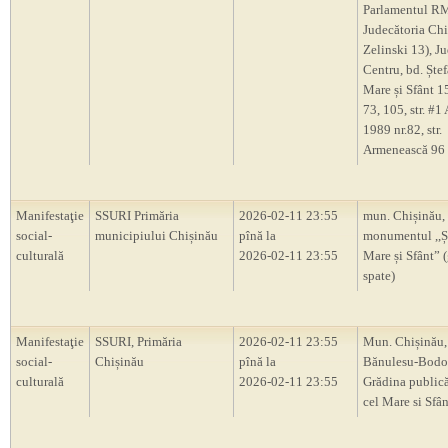
Parlamentul R
Judecătoria Chiș
Zelinski 13), J
Centru, bd. Ștef
Mare și Sfânt 1
73, 105, str. #1
1989 nr.82, str.
Armenească 96
Manifestaţie
SSURI Primăria
2026-02-11 23:55
mun. Chișinău,
social-
municipiului Chișinău
pînă la
monumentul ,,Ș
culturală
2026-02-11 23:55
Mare și Sfânt” 
spate)
Manifestaţie
SSURI, Primăria
2026-02-11 23:55
Mun. Chișinău, 
social-
Chișinău
pînă la
Bănulesu-Bodon
culturală
2026-02-11 23:55
Grădina publică
cel Mare si Sfân