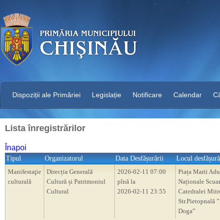
Dispoziții ale Primăriei
Legislație
Notificare
Calendar
C
Lista înregistrărilor
Înapoi
Tipul
Organizatorul
Data Desfășurării
Locul desfășură
Manifestaţie
Direcția Generală
2026-02-11 07:00
Piața Marii Adu
culturală
Cultură și Patrimoniul
pînă la
Naționale Scua
Cultural
2026-02-11 23:55
Catedralei Mitr
Str.Pietopnală 
Doga”