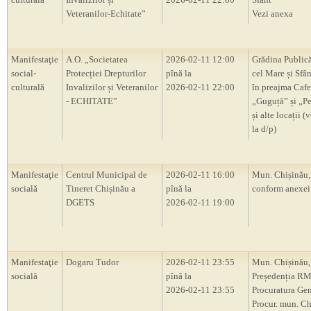
Veteranilor-Echitate”
Vezi anexa
Manifestaţie
A.O. „Societatea
2026-02-11 12:00
Grădina Publică
social-
Protecției Drepturilor
pînă la
cel Mare și Sfân
culturală
Invalizilor și Veteranilor
2026-02-11 22:00
în preajma Cafe
- ECHITATE”
„Guguță” și „P
și alte locații (
la d/p)
Manifestaţie
Centrul Municipal de
2026-02-11 16:00
Mun. Chișinău, 
socială
Tineret Chișinău a
pînă la
conform anexei
DGETS
2026-02-11 19:00
Manifestaţie
Dogaru Tudor
2026-02-11 23:55
Mun. Chișinău,
socială
pînă la
Președenția RM
2026-02-11 23:55
Procuratura Gen
Procur. mun. Ch