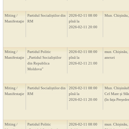
Miting /
Partidul Socialiștilor din
2026-02-11 08:00
Mun. Chișină
Manifestaţie
RM
pînă la
2026-02-11 20:00
Miting /
Partidul Politic
2026-02-11 08:00
mun. Chișinău,
Manifestaţie
,,Partidul Socialiștilor
pînă la
anexei
din Republica
2026-02-11 21:00
Moldova”
Miting /
Partidul Socialiștilor din
2026-02-11 08:00
Mun. Chișinăub
Manifestaţie
RM
pînă la
Cel Mare și Sfâ
2026-02-11 20:00
(în fața Președ
Miting /
Partidul Politic
2026-02-11 08:00
mun. Chișinău, 