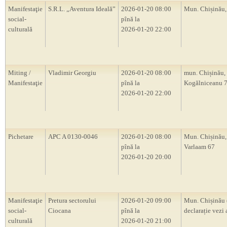
Manifestaţie
S.R.L. „Aventura Ideală”
2026-01-20 08:00
Mun. Chișinău
social-
pînă la
culturală
2026-01-20 22:00
Miting /
Vladimir Georgiu
2026-01-20 08:00
mun. Chișinău, s
Manifestaţie
pînă la
Kogălniceanu 
2026-01-20 22:00
Pichetare
APC A 0130-0046
2026-01-20 08:00
Mun. Chișinău, 
pînă la
Varlaam 67
2026-01-20 20:00
Manifestaţie
Pretura sectorului
2026-01-20 09:00
Mun. Chișinău 
social-
Ciocana
pînă la
declarație vezi 
culturală
2026-01-20 21:00