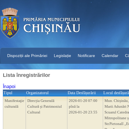
Dispoziții ale Primăriei
Legislație
Notificare
Calendar
C
Lista înregistrărilor
Înapoi
Tipul
Organizatorul
Data Desfășurării
Locul desfășură
Manifestaţie
Direcția Generală
2026-01-20 07:00
Mun. Chișinău,
culturală
Cultură și Patrimoniul
pînă la
Marii Adunări N
Cultural
2026-01-20 23:55
Scuarul Catedra
Mitropolitane ș
Str.Pietonalî „