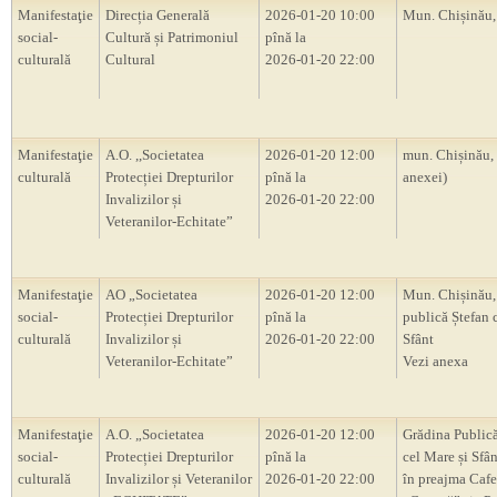
Manifestaţie
Direcția Generală
2026-01-20 10:00
Mun. Chișinău
social-
Cultură și Patrimoniul
pînă la
culturală
Cultural
2026-01-20 22:00
Manifestaţie
A.O. ,,Societatea
2026-01-20 12:00
mun. Chișinău,
culturală
Protecției Drepturilor
pînă la
anexei)
Invalizilor și
2026-01-20 22:00
Veteranilor-Echitate”
Manifestaţie
AO „Societatea
2026-01-20 12:00
Mun. Chișinău,
social-
Protecției Drepturilor
pînă la
publică Ștefan 
culturală
Invalizilor și
2026-01-20 22:00
Sfânt
Veteranilor-Echitate”
Vezi anexa
Manifestaţie
A.O. „Societatea
2026-01-20 12:00
Grădina Publică
social-
Protecției Drepturilor
pînă la
cel Mare și Sfân
culturală
Invalizilor și Veteranilor
2026-01-20 22:00
în preajma Cafe