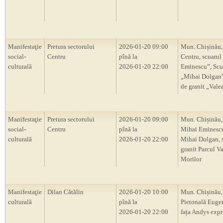
Manifestaţie
Pretura sectorului
2026-01-20 09:00
Mun. Chișinău,
social-
Centru
pînă la
Centru, scuarul
culturală
2026-01-20 22:00
Eminescu”, Scu
„Mihai Dolgan”,
de granit „Vale
Manifestaţie
Pretura sectorului
2026-01-20 09:00
Mun. Chișinău,
social-
Centru
pînă la
Mihai Eminescu
culturală
2026-01-20 22:00
Mihai Dolgan, s
granit Parcul V
Morilor
Manifestaţie
Dilan Cătălin
2026-01-20 10:00
Mun. Chișinău, 
culturală
pînă la
Pietonală Euge
2026-01-20 22:00
fața Andys expr