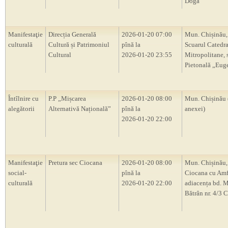
Doga”
Manifestaţie
Direcția Generală
2026-01-20 07:00
Mun. Chișinău
culturală
Cultură și Patrimoniul
pînă la
Scuarul Catedra
Cultural
2026-01-20 23:55
Mitropolitane, s
Pietonală „Eug
Întîlnire cu
P.P „Mișcarea
2026-01-20 08:00
Mun. Chișinău 
alegătorii
Alternativă Națională”
pînă la
anexei)
2026-01-20 22:00
Manifestaţie
Pretura sec Ciocana
2026-01-20 08:00
Mun. Chișinău,
social-
pînă la
Ciocana cu Amf
culturală
2026-01-20 22:00
adiacența bd. M
Bătrân nr. 4/3 