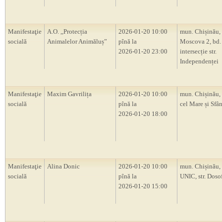
Manifestaţie
A.O. ,,Protecția
2026-01-20 10:00
mun. Chișinău, 
socială
Animalelor Animăluș”
pînă la
Moscova 2, bd.
2026-01-20 23:00
intersecție str.
Independenței
Manifestaţie
Maxim Gavrilița
2026-01-20 10:00
mun. Chișinău, 
socială
pînă la
cel Mare și Sfâ
2026-01-20 18:00
Manifestaţie
Alina Donic
2026-01-20 10:00
mun. Chișinău, 
socială
pînă la
UNIC, str. Doso
2026-01-20 15:00