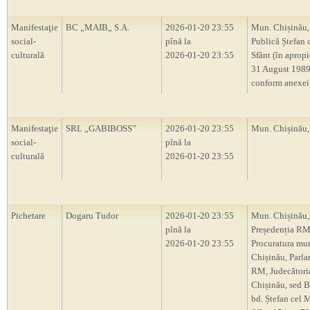
Manifestaţie
BC „MAIB„ S.A.
2026-01-20 23:55
Mun. Chișinău,
social-
pînă la
Publică Ștefan 
culturală
2026-01-20 23:55
Sfânt (în apropie
31 August 1989
conform anexei
Manifestaţie
SRL „GABIBOSS”
2026-01-20 23:55
Mun. Chișinău
social-
pînă la
culturală
2026-01-20 23:55
Pichetare
Dogaru Tudor
2026-01-20 23:55
Mun. Chișinău,
pînă la
Președenția RM
2026-01-20 23:55
Procuratura mu
Chișinău, Parl
RM, Judecători
Chișinău, sed B
bd. Ștefan cel M