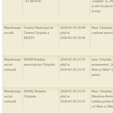
- ECHITATE”
„Guguță” și „P
și alte locații (
la d/p)
Manifestaţie
Centrul Municipal de
2026-01-20 16:00
Mun. Chișinău, 
socială
Tineret Chișinău a
pînă la
conform anexei
DGETS
2026-01-20 19:00
Manifestaţie
SSURI Primăria
2026-01-20 23:55
mun. Chișinău,
social-
municipiului Chișinău
pînă la
monumentul ,,Ș
culturală
2026-01-20 23:55
Mare și Sfânt” 
spate)
Manifestaţie
SSURI, Primăria
2026-01-20 23:55
Mun. Chișinău, 
social-
Chișinău
pînă la
Bănulesu-Bodon
culturală
2026-01-20 23:55
Grădina publică
cel Mare si Sfân