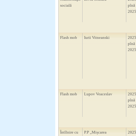
socială
pînă 
2025
Flash mob
Iurii Vitneanski
2025
pînă 
2025
Flash mob
Lupov Veaceslav
2025
pînă 
2025
Întîlnire cu
P.P „Mișcarea
2025