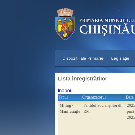
Dispoziții ale Primăriei
Legislație
Lista înregistrărilor
Înapoi
Tipul
Organizatorul
Data 
Miting /
Partidul Socialiștilor din
2025
Manifestaţie
RM
pînă 
2025