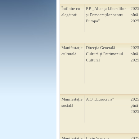
Întîlnire cu
P.P. ,,Alianța Liberalilor
2025
alegătorii
și Democraților pentru
pînă 
Europa”
2025
Manifestaţie
Direcția Generală
2025
culturală
Cultură și Patrimoniul
pînă 
Cultural
2025
Manifestaţie
A.O. „Eurocivis”
2025
socială
pînă 
2025
Manifestaţie
Liviu Scutaru
2025