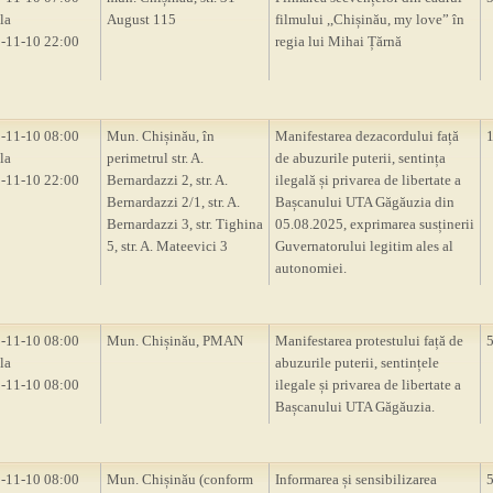
la
August 115
filmului ,,Chișinău, my love” în
-11-10 22:00
regia lui Mihai Țărnă
-11-10 08:00
Mun. Chișinău, în
Manifestarea dezacordului față
la
perimetrul str. A.
de abuzurile puterii, sentința
-11-10 22:00
Bernardazzi 2, str. A.
ilegală și privarea de libertate a
Bernardazzi 2/1, str. A.
Bașcanului UTA Găgăuzia din
Bernardazzi 3, str. Tighina
05.08.2025, exprimarea susținerii
5, str. A. Mateevici 3
Guvernatorului legitim ales al
autonomiei.
-11-10 08:00
Mun. Chișinău, PMAN
Manifestarea protestului față de
la
abuzurile puterii, sentințele
-11-10 08:00
ilegale și privarea de libertate a
Bașcanului UTA Găgăuzia.
-11-10 08:00
Mun. Chișinău (conform
Informarea și sensibilizarea