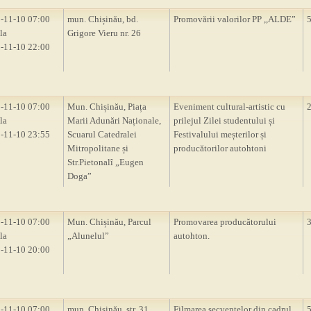
-11-10 07:00
mun. Chișinău, bd.
Promovării valorilor PP ,,ALDE”
la
Grigore Vieru nr. 26
-11-10 22:00
-11-10 07:00
Mun. Chișinău, Piața
Eveniment cultural-artistic cu
la
Marii Adunări Naționale,
prilejul Zilei studentului și
-11-10 23:55
Scuarul Catedralei
Festivalului meșterilor și
Mitropolitane și
producătorilor autohtoni
Str.Pietonalî „Eugen
Doga”
-11-10 07:00
Mun. Chișinău, Parcul
Promovarea producătorului
la
„Alunelul”
autohton.
-11-10 20:00
-11-10 07:00
mun. Chișinău, str. 31
Filmarea secvențelor din cadrul