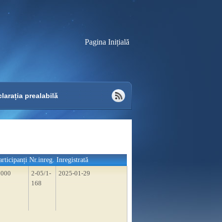
Pagina Inițială
larația prealabilă
articipanți
Nr.inreg.
Inregistrată
2000
2-05/1-
2025-01-29
168