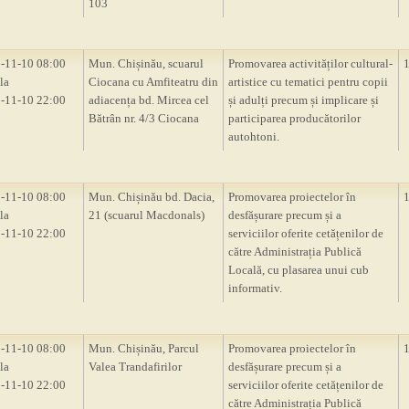
103
-11-10 08:00
Mun. Chișinău, scuarul
Promovarea activităților cultural-
la
Ciocana cu Amfiteatru din
artistice cu tematici pentru copii
-11-10 22:00
adiacența bd. Mircea cel
și adulți precum și implicare și
Bătrân nr. 4/3 Ciocana
participarea producătorilor
autohtoni.
-11-10 08:00
Mun. Chișinău bd. Dacia,
Promovarea proiectelor în
la
21 (scuarul Macdonals)
desfășurare precum și a
-11-10 22:00
serviciilor oferite cetățenilor de
către Administrația Publică
Locală, cu plasarea unui cub
informativ.
-11-10 08:00
Mun. Chișinău, Parcul
Promovarea proiectelor în
la
Valea Trandafirilor
desfășurare precum și a
-11-10 22:00
serviciilor oferite cetățenilor de
către Administrația Publică