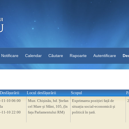
Notificare
Calendar
Căutare
Rapoarte
Autentificare
Dec
Desfășurării
Locul desfășurării
Scopul
P
-11-10 06:00
Mun. Chișinău, bd. Ștefan
Exprimarea poziției față de
la
cel Mare și Sfânt, 105, (în
situația social-economică și
-11-10 22:00
fața Parlamentului RM)
politică în țară.