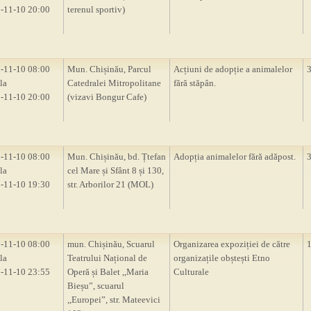
-11-10 20:00
terenul sportiv)
-11-10 08:00
Mun. Chișinău, Parcul
Acțiuni de adopție a animalelor
la
Catedralei Mitropolitane
fără stăpân.
-11-10 20:00
(vizavi Bongur Cafe)
-11-10 08:00
Mun. Chișinău, bd. Țtefan
Adopția animalelor fără adăpost.
la
cel Mare și Sfânt 8 și 130,
-11-10 19:30
str. Arborilor 21 (MOL)
-11-10 08:00
mun. Chișinău, Scuarul
Organizarea expoziției de către
la
Teatrului Național de
organizațile obștești Etno
-11-10 23:55
Operă și Balet ,,Maria
Culturale
Bieșu”, scuarul
,,Europei”, str. Mateevici