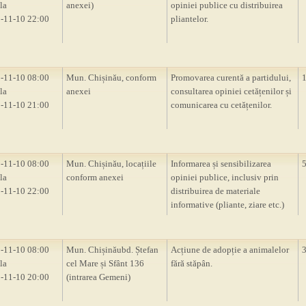
la
anexei)
opiniei publice cu distribuirea
-11-10 22:00
pliantelor.
-11-10 08:00
Mun. Chișinău, conform
Promovarea curentă a partidului,
la
anexei
consultarea opiniei cetățenilor și
-11-10 21:00
comunicarea cu cetățenilor.
-11-10 08:00
Mun. Chișinău, locațiile
Informarea și sensibilizarea
la
conform anexei
opiniei publice, inclusiv prin
-11-10 22:00
distribuirea de materiale
informative (pliante, ziare etc.)
-11-10 08:00
Mun. Chișinăubd. Ștefan
Acțiune de adopție a animalelor
la
cel Mare și Sfânt 136
fără stăpân.
-11-10 20:00
(intrarea Gemeni)