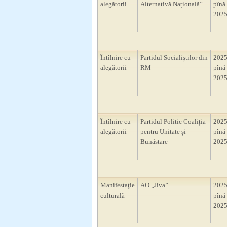
alegătorii
Alternativă Națională”
pînă 
2025
Întîlnire cu
Partidul Socialiștilor din
2025
alegătorii
RM
pînă 
2025
Întîlnire cu
Partidul Politic Coaliția
2025
alegătorii
pentru Unitate și
pînă 
Bunăstare
2025
Manifestaţie
AO „Jiva”
2025
culturală
pînă 
2025