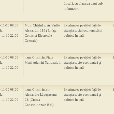
Locală, cu plasarea unui cub
informativ.
-11-10 08:00
Mun. Chișinău, str. Vasile
Exprimarea poziției față de
la
Alexandri, 119 ( în fața
situația social-economică și
-11-10 22:00
Comisiei Electorale
politică în țară.
Centrale)
-11-10 08:00
mun. Chișinău, Piața
Exprimarea poziției față de
la
Marii Adunări Naționale 1
situația socio-economică și
-11-10 22:00
politică în țară
-11-10 08:00
mun. Chișinău, str.
Exprimarea poziției față de
la
Alexandru Lăpușneanu
situația socio-economică și
-11-10 22:00
28, (Curtea
politică în țară
Constituțională RM)