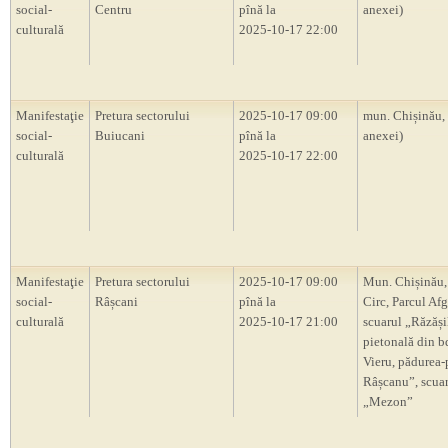
social-
Centru
pînă la
anexei)
culturală
2025-10-17 22:00
Manifestaţie
Pretura sectorului
2025-10-17 09:00
mun. Chișinău,
social-
Buiucani
pînă la
anexei)
culturală
2025-10-17 22:00
Manifestaţie
Pretura sectorului
2025-10-17 09:00
Mun. Chișinău,
social-
Râșcani
pînă la
Circ, Parcul Af
culturală
2025-10-17 21:00
scuarul „Răzăși
pietonală din b
Vieru, pădurea-
Râșcanu”, scua
„Mezon”