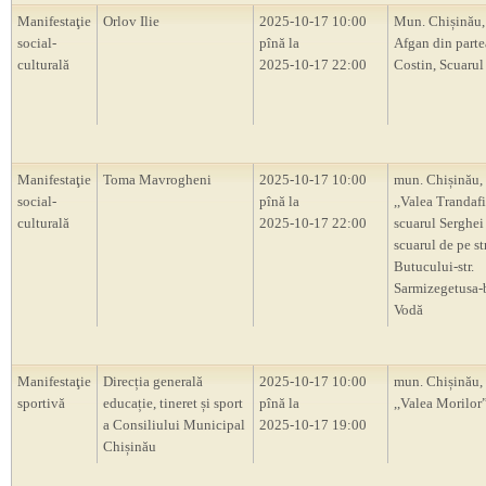
Manifestaţie
Orlov Ilie
2025-10-17 10:00
Mun. Chișinău,
social-
pînă la
Afgan din partea
culturală
2025-10-17 22:00
Costin, Scuaru
Manifestaţie
Toma Mavrogheni
2025-10-17 10:00
mun. Chișinău, 
social-
pînă la
,,Valea Trandafi
culturală
2025-10-17 22:00
scuarul Serghei
scuarul de pe str
Butucului-str.
Sarmizegetusa-
Vodă
Manifestaţie
Direcția generală
2025-10-17 10:00
mun. Chișinău, 
sportivă
educație, tineret și sport
pînă la
,,Valea Morilor
a Consiliului Municipal
2025-10-17 19:00
Chișinău