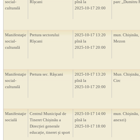
social-
Rîșcani
pînă la
parc ,,Dumitru 
culturală
2025-10-17 20:00
Manifestaţie
Pretura sectorului
2025-10-17 13:20
mun. Chișinău, 
social-
Rîșcani
pînă la
Mezon
culturală
2025-10-17 20:00
Manifestaţie
Pretura sec. Râșcani
2025-10-17 13:20
Mun. Chișinău,
social-
pînă la
Circ
culturală
2025-10-17 20:00
Manifestaţie
Centrul Municipal de
2025-10-17 14:00
mun. Chișinău,
socială
Tineret Chișinău a
pînă la
anexei)
Direcției generale
2025-10-17 18:00
educație, tineret și sport