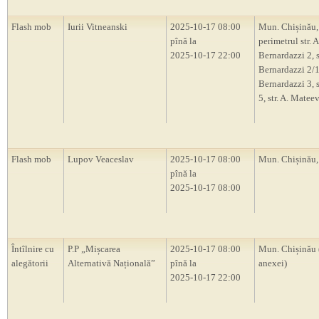
Flash mob
Iurii Vitneanski
2025-10-17 08:00
Mun. Chișinău,
pînă la
perimetrul str. A
2025-10-17 22:00
Bernardazzi 2, st
Bernardazzi 2/1,
Bernardazzi 3, s
5, str. A. Mateev
Flash mob
Lupov Veaceslav
2025-10-17 08:00
Mun. Chișinău
pînă la
2025-10-17 08:00
Întîlnire cu
P.P „Mișcarea
2025-10-17 08:00
Mun. Chișinău 
alegătorii
Alternativă Națională”
pînă la
anexei)
2025-10-17 22:00