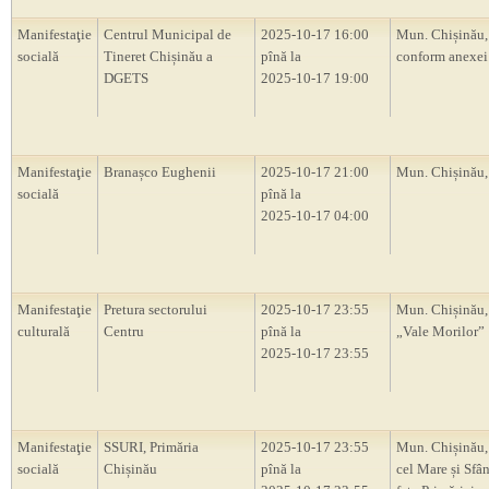
Manifestaţie
Centrul Municipal de
2025-10-17 16:00
Mun. Chișinău, 
socială
Tineret Chișinău a
pînă la
conform anexei
DGETS
2025-10-17 19:00
Manifestaţie
Branașco Eughenii
2025-10-17 21:00
Mun. Chișinău
socială
pînă la
2025-10-17 04:00
Manifestaţie
Pretura sectorului
2025-10-17 23:55
Mun. Chișinău,
culturală
Centru
pînă la
„Vale Morilor”
2025-10-17 23:55
Manifestaţie
SSURI, Primăria
2025-10-17 23:55
Mun. Chișinău, 
socială
Chișinău
pînă la
cel Mare și Sfân