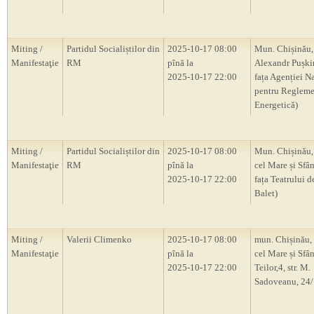
Miting /
Partidul Socialiștilor din
2025-10-17 08:00
Mun. Chișinău, 
Manifestaţie
RM
pînă la
Alexandr Pușkin
2025-10-17 22:00
fața Agenției N
pentru Regleme
Energetică)
Miting /
Partidul Socialiștilor din
2025-10-17 08:00
Mun. Chișinău, 
Manifestaţie
RM
pînă la
cel Mare și Sfân
2025-10-17 22:00
fața Teatrului d
Balet)
Miting /
Valerii Climenko
2025-10-17 08:00
mun. Chișinău, 
Manifestaţie
pînă la
cel Mare și Sfânt
2025-10-17 22:00
Teilor,4, str. M.
Sadoveanu, 24/