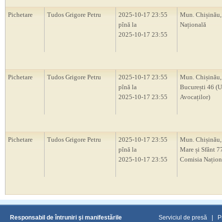
Pichetare
Tudos Grigore Petru
2025-10-17 23:55
Mun. Chișinău,
pînă la
Națională
2025-10-17 23:55
Pichetare
Tudos Grigore Petru
2025-10-17 23:55
Mun. Chișinău, 
pînă la
București 46 (
2025-10-17 23:55
Avocaților)
Pichetare
Tudos Grigore Petru
2025-10-17 23:55
Mun. Chișinău, 
pînă la
Mare și Sfânt 77
2025-10-17 23:55
Comisia Națion
Responsabil de întruniri şi manifestările
Serviciul de presă
|
P