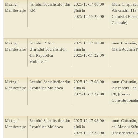
Miting /
Partidul Socialiștilor din
2025-10-17 08:00
Mun. Chișinău, s
Manifestaţie
RM
pînă la
Alexandri, 119 (
2025-10-17 22:00
Comisiei Electo
Centrale)
Miting /
Partidul Politic
2025-10-17 08:00
mun. Chișinău, 
Manifestaţie
,,Partidul Socialiștilor
pînă la
Marii Adunări 
din Republica
2025-10-17 22:00
Moldova”
Miting /
Partidul Socialiștilor din
2025-10-17 08:00
mun. Chișinău, s
Manifestaţie
Republica Moldova
pînă la
Alexandru Lăp
2025-10-17 22:00
28, (Curtea
Constituțional
Miting /
Partidul Socialiștilor din
2025-10-17 08:00
mun. Chișinău, 
Manifestaţie
Republica Moldova
pînă la
cel Mare și Sfâ
2025-10-17 22:00
(Președenție R