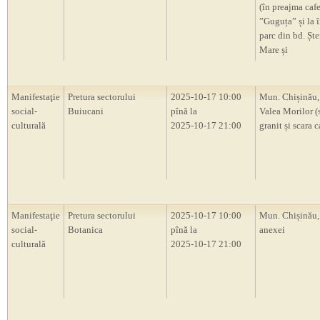
(în preajma caf
”Guguța” și la î
parc din bd. Ște
Mare și
Manifestaţie
Pretura sectorului
2025-10-17 10:00
Mun. Chișinău,
social-
Buiucani
pînă la
Valea Morilor (
culturală
2025-10-17 21:00
granit și scara 
Manifestaţie
Pretura sectorului
2025-10-17 10:00
Mun. Chișinău,
social-
Botanica
pînă la
anexei
culturală
2025-10-17 21:00