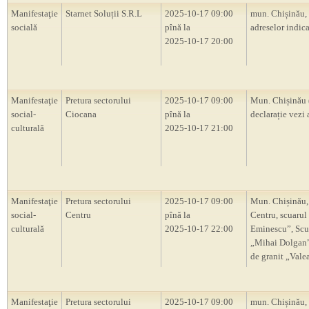
Manifestaţie
Starnet Soluții S.R.L
2025-10-17 09:00
mun. Chișinău,
socială
pînă la
adreselor indica
2025-10-17 20:00
Manifestaţie
Pretura sectorului
2025-10-17 09:00
Mun. Chișinău 
social-
Ciocana
pînă la
declarație vezi 
culturală
2025-10-17 21:00
Manifestaţie
Pretura sectorului
2025-10-17 09:00
Mun. Chișinău,
social-
Centru
pînă la
Centru, scuarul
culturală
2025-10-17 22:00
Eminescu”, Scu
„Mihai Dolgan”,
de granit „Vale
Manifestaţie
Pretura sectorului
2025-10-17 09:00
mun. Chișinău,