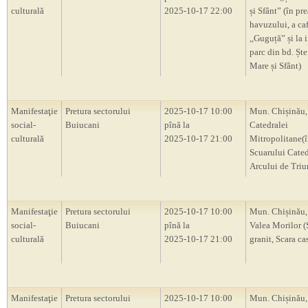
culturală
2025-10-17 22:00
și Sfânt” (în pr
havuzului, a ca
,,Guguță” și la i
parc din bd. Ște
Mare și Sfânt)
Manifestaţie
Pretura sectorului
2025-10-17 10:00
Mun. Chișinău,
social-
Buiucani
pînă la
Catedralei
culturală
2025-10-17 21:00
Mitropolitane(
Scuarului Cated
Arcului de Triu
Manifestaţie
Pretura sectorului
2025-10-17 10:00
Mun. Chișinău,
social-
Buiucani
pînă la
Valea Morilor (
culturală
2025-10-17 21:00
granit, Scara ca
Manifestaţie
Pretura sectorului
2025-10-17 10:00
Mun. Chișinău,