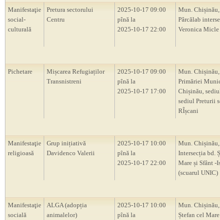
Manifestaţie
Pretura sectorului
2025-10-17 09:00
Mun. Chișinău, 
social-
Centru
pînă la
Pârcălab interse
culturală
2025-10-17 22:00
Veronica Micle
Pichetare
Mișcarea Refugiaților
2025-10-17 09:00
Mun. Chișinău, 
Transnistreni
pînă la
Primăriei Muni
2025-10-17 17:00
Chișinău, sedi
sediul Preturii 
RÎșcani
Manifestaţie
Grup inițiativă
2025-10-17 10:00
Mun. Chișinău,
religioasă
Davidenco Valerii
pînă la
Intersecția bd. 
2025-10-17 22:00
Mare și Sfânt -I
(scuarul UNIC)
Manifestaţie
ALGA (adopția
2025-10-17 10:00
Mun. Chișinău,
socială
animalelor)
pînă la
Ștefan cel Mare 