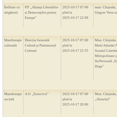
Întîlnire cu
P.P. ,,Alianța Liberalilor
2025-10-17 07:00
mun. Chișinău, 
alegătorii
și Democraților pentru
pînă la
Grigore Vieru nr
Europa”
2025-10-17 22:00
Manifestaţie
Direcția Generală
2025-10-17 07:00
Mun. Chișinău,
culturală
Cultură și Patrimoniul
pînă la
Marii Adunări N
Cultural
2025-10-17 23:55
Scuarul Catedra
Mitropolitane ș
Str.Pietonalî „
Doga”
Manifestaţie
A.O. „Eurocivis”
2025-10-17 07:00
Mun. Chișinău,
socială
pînă la
„Alunelul”
2025-10-17 20:00