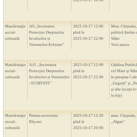
Manifestaţie
AO „Societatea
2025-10-17 12:00
Mun. Chișinău,
social-
Protecției Drepturilor
pînă la
publică Ștefan 
culturală
Invalizilor și
2025-10-17 22:00
Sfânt
Veteranilor-Echitate”
Vezi anexa
Manifestaţie
A.O. „Societatea
2025-10-17 12:00
Grădina Publică
social-
Protecției Drepturilor
pînă la
cel Mare și Sfân
culturală
Invalizilor și Veteranilor
2025-10-17 22:00
în preajma Cafe
- ECHITATE”
„Guguță” și „P
și alte locații (
la d/p)
Manifestaţie
Pretura sectorului
2025-10-17 13:20
mun. Chișinău, 
social-
Rîșcani
pînă la
,,Afgan”
culturală
2025-10-17 20:00