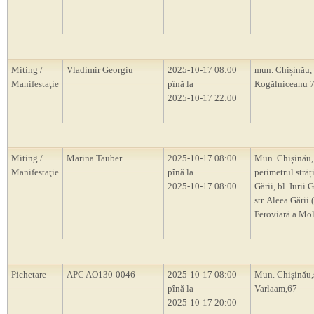
Miting /
Vladimir Georgiu
2025-10-17 08:00
mun. Chișinău, s
Manifestaţie
pînă la
Kogălniceanu 
2025-10-17 22:00
Miting /
Marina Tauber
2025-10-17 08:00
Mun. Chișinău,
Manifestaţie
pînă la
perimetrul străț
2025-10-17 08:00
Gării, bl. Iurii 
str. Aleea Gării 
Feroviară a Mo
Pichetare
APC AO130-0046
2025-10-17 08:00
Mun. Chișinău,s
pînă la
Varlaam,67
2025-10-17 20:00