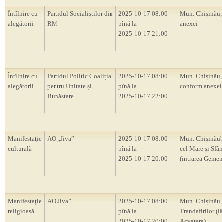
Întîlnire cu
Partidul Socialiștilor din
2025-10-17 08:00
Mun. Chișinău,
alegătorii
RM
pînă la
anexei
2025-10-17 21:00
Întîlnire cu
Partidul Politic Coaliția
2025-10-17 08:00
Mun. Chișinău, 
alegătorii
pentru Unitate și
pînă la
conform anexei
Bunăstare
2025-10-17 22:00
Manifestaţie
AO „Jiva”
2025-10-17 08:00
Mun. Chișinăub
culturală
pînă la
cel Mare și Sfâ
2025-10-17 20:00
(intrarea Gemen
Manifestaţie
AO Jiva”
2025-10-17 08:00
Mun. Chișinău,
religioasă
pînă la
Trandafirilor (l
2025-10-17 20:00
Acvatera)