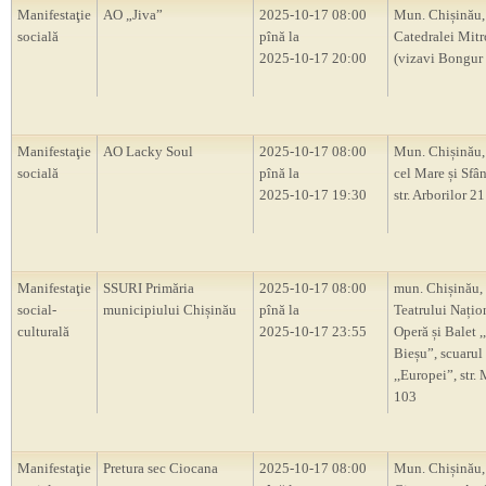
Manifestaţie
AO „Jiva”
2025-10-17 08:00
Mun. Chișinău,
socială
pînă la
Catedralei Mitr
2025-10-17 20:00
(vizavi Bongur
Manifestaţie
AO Lacky Soul
2025-10-17 08:00
Mun. Chișinău,
socială
pînă la
cel Mare și Sfân
2025-10-17 19:30
str. Arborilor 
Manifestaţie
SSURI Primăria
2025-10-17 08:00
mun. Chișinău,
social-
municipiului Chișinău
pînă la
Teatrului Națio
culturală
2025-10-17 23:55
Operă și Balet 
Bieșu”, scuarul
,,Europei”, str.
103
Manifestaţie
Pretura sec Ciocana
2025-10-17 08:00
Mun. Chișinău,