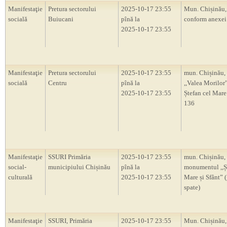
Manifestaţie
Pretura sectorului
2025-10-17 23:55
Mun. Chișinău,
socială
Buiucani
pînă la
conform anexei
2025-10-17 23:55
Manifestaţie
Pretura sectorului
2025-10-17 23:55
mun. Chișinău, 
socială
Centru
pînă la
,,Valea Morilor”
2025-10-17 23:55
Ștefan cel Mare 
136
Manifestaţie
SSURI Primăria
2025-10-17 23:55
mun. Chișinău,
social-
municipiului Chișinău
pînă la
monumentul ,,Ș
culturală
2025-10-17 23:55
Mare și Sfânt” 
spate)
Manifestaţie
SSURI, Primăria
2025-10-17 23:55
Mun. Chișinău, 