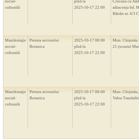
social-
pînă la
Ciocana cu Amf
culturală
2025-10-17 22:00
adiacența bd. M
Bătrân nr. 4/3 
Manifestaţie
Pretura sectorului
2025-10-17 08:00
Mun. Chișinău 
social-
Botanica
pînă la
21 (scuarul Ma
culturală
2025-10-17 22:00
Manifestaţie
Pretura sectorului
2025-10-17 08:00
Mun. Chișinău,
social-
Botanica
pînă la
Valea Trandafir
culturală
2025-10-17 22:00