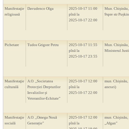
Manifestaţie
Davudenco Olga
2025-10-17 11:00
Mun. Chișinău
religioasă
pînă la
9spre str Pușkin
2025-10-17 22:00
Pichetare
Tudos Grigore Petru
2025-10-17 11:55
Mun. Chișinău,
pînă la
Ministerul Justi
2025-10-17 23:55
Manifestaţie
A.O. ,,Societatea
2025-10-17 12:00
mun. Chișinău,
culturală
Protecției Drepturilor
pînă la
anexei)
Invalizilor și
2025-10-17 22:00
Veteranilor-Echitate”
Manifestaţie
A.O. ,,Omega Nouă
2025-10-17 12:00
mun. Chișinău, 
socială
Generație”
pînă la
,,Afgan”
2025-10-17 18:00