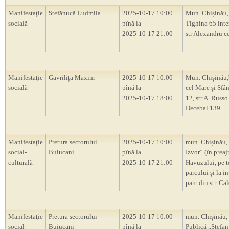
Manifestaţie
Stefănucă Ludmila
2025-10-17 10:00
Mun. Chișinău, 
socială
pînă la
Tighina 65 inte
2025-10-17 21:00
str Alexandru c
Manifestaţie
Gavrilița Maxim
2025-10-17 10:00
Mun. Chișinău,
socială
pînă la
cel Mare și Sfân
2025-10-17 18:00
12, str A. Russo
Decebal 139
Manifestaţie
Pretura sectorului
2025-10-17 10:00
mun. Chișinău, 
social-
Buiucani
pînă la
Izvor” (în prea
culturală
2025-10-17 21:00
Havuzului, pe te
parcului și la in
parc din str. Cal
Manifestaţie
Pretura sectorului
2025-10-17 10:00
mun. Chișinău,
social-
Buiucani
pînă la
Publică ,,Ștefa