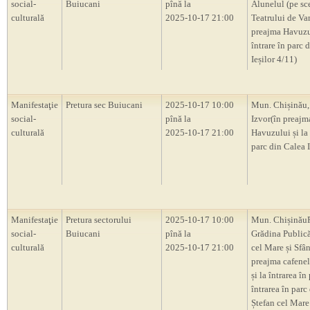
social-
Buiucani
pînă la
Alunelul (pe sc
culturală
2025-10-17 21:00
Teatrului de Var
preajma Havuzul
întrare în parc 
Ieșilor 4/11)
Manifestaţie
Pretura sec Buiucani
2025-10-17 10:00
Mun. Chișinău,
social-
pînă la
Izvor(în preajm
culturală
2025-10-17 21:00
Havuzului și la 
parc din Calea I
Manifestaţie
Pretura sectorului
2025-10-17 10:00
Mun. ChișinăuP
social-
Buiucani
pînă la
Grădina Publică
culturală
2025-10-17 21:00
cel Mare și Sfân
preajma cafene
și la întrarea în 
întrarea în parc
Ștefan cel Mare 