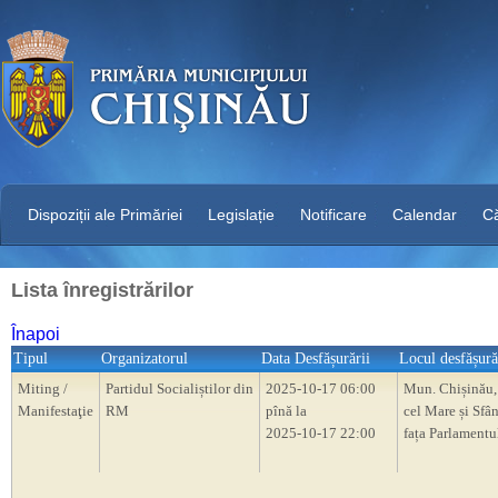
Dispoziții ale Primăriei
Legislație
Notificare
Calendar
C
Lista înregistrărilor
Înapoi
Tipul
Organizatorul
Data Desfășurării
Locul desfășură
Miting /
Partidul Socialiștilor din
2025-10-17 06:00
Mun. Chișinău, 
Manifestaţie
RM
pînă la
cel Mare și Sfân
2025-10-17 22:00
fața Parlament