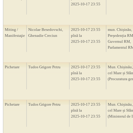
2025-10-17 23:55
Miting /
Nicolae Besedovschi,
2025-10-17 23:55
mun. Chișinău,
Manifestaţie
Ghenadie Creciun
pînă la
Președenția RM
2025-10-17 23:55
Guvernul RM,
Parlamentul R
Pichetare
Tudos Grigore Petru
2025-10-17 23:55
Mun. Chișinău,
pînă la
cel Mare și Sfâ
2025-10-17 23:55
(Procuratura ge
Pichetare
Tudos Grigore Petru
2025-10-17 23:55
Mun. Chișinău,
pînă la
cel Mare și Sfân
2025-10-17 23:55
(Ministerul de I