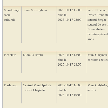
Manifestaţie
Toma Mavrogheni
2025-10-17 15:00
mun. Chișinău, 
social-
pînă la
,,Valea Trandafi
culturală
2025-10-17 22:00
scuarul Serghei
scuarul de pe str
Butucului-str.
Sarmizegetusa-
Vodă
Pichetare
Ludmila Istratii
2025-10-17 15:00
Mun. Chișinău, 
pînă la
conform anexei
2025-10-17 23:55
Flash mob
Centrul Municipal de
2025-10-17 16:00
Mun. Chișinău,
Tineret Chișinău
pînă la
anexei
2025-10-17 19:00