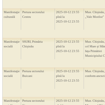
Manifestaţie
Pretura sectorului
2025-10-12 23:55
Mun. Chișinău,
culturală
Centru
pînă la
„Vale Morilor”
2025-10-12 23:55
Manifestaţie
SSURI, Primăria
2025-10-12 23:55
Mun. Chișinău, 
socială
Chișinău
pînă la
cel Mare și Sfân
2025-10-12 23:55
fața Primăriei
Municipiului C
Manifestaţie
Pretura srctorului
2025-10-12 23:55
Mun. Chișinău, 
socială
Buicani
pînă la
conform anexei
2025-10-12 23:55
Manifestaţie
Pretura sectorului
2025-10-12 23:55
Mun. Chișinău,