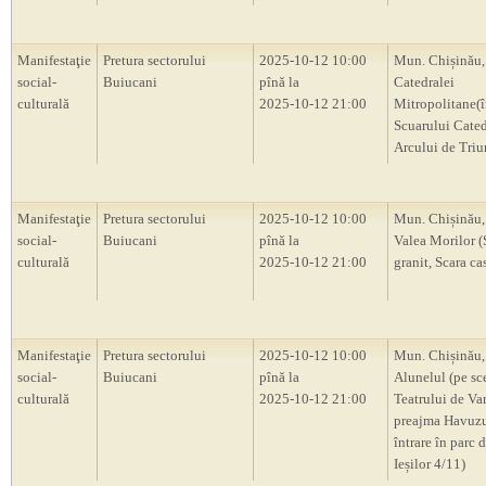
Manifestaţie
Pretura sectorului
2025-10-12 10:00
Mun. Chișinău,
social-
Buiucani
pînă la
Catedralei
culturală
2025-10-12 21:00
Mitropolitane(
Scuarului Cated
Arcului de Triu
Manifestaţie
Pretura sectorului
2025-10-12 10:00
Mun. Chișinău,
social-
Buiucani
pînă la
Valea Morilor (
culturală
2025-10-12 21:00
granit, Scara ca
Manifestaţie
Pretura sectorului
2025-10-12 10:00
Mun. Chișinău,
social-
Buiucani
pînă la
Alunelul (pe sc
culturală
2025-10-12 21:00
Teatrului de Var
preajma Havuzul
întrare în parc 
Ieșilor 4/11)