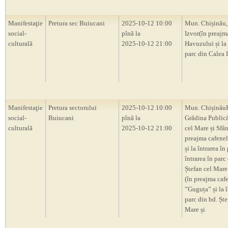
Manifestaţie
Pretura sec Buiucani
2025-10-12 10:00
Mun. Chișinău,
social-
pînă la
Izvor(în preajm
culturală
2025-10-12 21:00
Havuzului și la 
parc din Calea I
Manifestaţie
Pretura sectorului
2025-10-12 10:00
Mun. ChișinăuP
social-
Buiucani
pînă la
Grădina Publică
culturală
2025-10-12 21:00
cel Mare și Sfân
preajma cafene
și la întrarea în 
întrarea în parc
Ștefan cel Mare 
(în preajma caf
”Guguța” și la î
parc din bd. Ște
Mare și