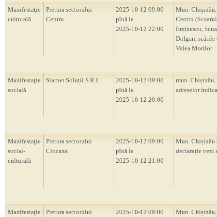
Manifestaţie
Pretura sectorului
2025-10-12 09:00
Mun. Chișinău,
culturală
Centru
pînă la
Centru (Scuarul
2025-10-12 22:00
Eminescu, Scua
Dolgan, scările 
Valea Morilor
Manifestaţie
Starnet Soluții S.R.L
2025-10-12 09:00
mun. Chișinău,
socială
pînă la
adreselor indica
2025-10-12 20:00
Manifestaţie
Pretura sectorului
2025-10-12 09:00
Mun. Chișinău 
social-
Ciocana
pînă la
declarație vezi 
culturală
2025-10-12 21:00
Manifestaţie
Pretura sectorului
2025-10-12 09:00
Mun. Chișinău,