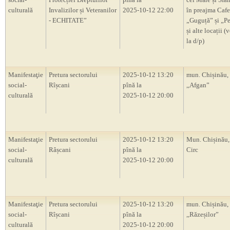
culturală
Invalizilor și Veteranilor
2025-10-12 22:00
în preajma Cafe
- ECHITATE”
„Guguță” și „P
și alte locații (
la d/p)
Manifestaţie
Pretura sectorului
2025-10-12 13:20
mun. Chișinău, 
social-
Rîșcani
pînă la
,,Afgan”
culturală
2025-10-12 20:00
Manifestaţie
Pretura sectorului
2025-10-12 13:20
Mun. Chișinău,
social-
Râșcani
pînă la
Circ
culturală
2025-10-12 20:00
Manifestaţie
Pretura sectorului
2025-10-12 13:20
mun. Chișinău,
social-
Rîșcani
pînă la
,,Răzeșilor”
culturală
2025-10-12 20:00