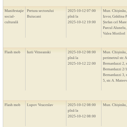
Manifestaţie
Pretura sectorului
2025-10-12 07:00
Mun. Chișinău, 
social-
Buiucani
pînă la
Izvor, Grădina 
culturală
2025-10-12 19:00
Ștefan cel Mare 
Parcul Alunelu,
Valea Morilorl
Flash mob
Iurii Vitneanski
2025-10-12 08:00
Mun. Chișinău,
pînă la
perimetrul str. A
2025-10-12 22:00
Bernardazzi 2, st
Bernardazzi 2/1,
Bernardazzi 3, s
5, str. A. Mateev
Flash mob
Lupov Veaceslav
2025-10-12 08:00
Mun. Chișinău
pînă la
2025-10-12 08:00