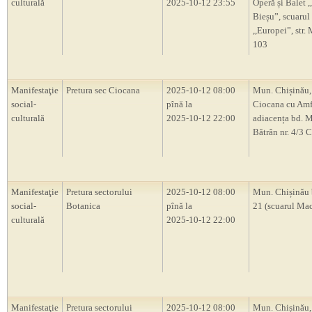
culturală
2025-10-12 23:55
Operă și Balet 
Bieșu”, scuarul
,,Europei”, str.
103
Manifestaţie
Pretura sec Ciocana
2025-10-12 08:00
Mun. Chișinău,
social-
pînă la
Ciocana cu Amf
culturală
2025-10-12 22:00
adiacența bd. M
Bătrân nr. 4/3 
Manifestaţie
Pretura sectorului
2025-10-12 08:00
Mun. Chișinău 
social-
Botanica
pînă la
21 (scuarul Ma
culturală
2025-10-12 22:00
Manifestaţie
Pretura sectorului
2025-10-12 08:00
Mun. Chișinău,