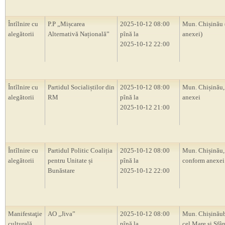
Întîlnire cu
P.P „Mișcarea
2025-10-12 08:00
Mun. Chișinău 
alegătorii
Alternativă Națională”
pînă la
anexei)
2025-10-12 22:00
Întîlnire cu
Partidul Socialiștilor din
2025-10-12 08:00
Mun. Chișinău,
alegătorii
RM
pînă la
anexei
2025-10-12 21:00
Întîlnire cu
Partidul Politic Coaliția
2025-10-12 08:00
Mun. Chișinău, 
alegătorii
pentru Unitate și
pînă la
conform anexei
Bunăstare
2025-10-12 22:00
Manifestaţie
AO „Jiva”
2025-10-12 08:00
Mun. Chișinăub
culturală
pînă la
cel Mare și Sfâ