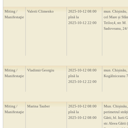
Miting /
Valerii Climenko
2025-10-12 08:00
mun. Chișinău, 
Manifestaţie
pînă la
cel Mare și Sfânt
2025-10-12 22:00
Teilor,4, str. M.
Sadoveanu, 24/
Miting /
Vladimir Georgiu
2025-10-12 08:00
mun. Chișinău, s
Manifestaţie
pînă la
Kogălniceanu 
2025-10-12 22:00
Miting /
Marina Tauber
2025-10-12 08:00
Mun. Chișinău,
Manifestaţie
pînă la
perimetrul străț
2025-10-12 08:00
Gării, bl. Iurii 
str. Aleea Gării 