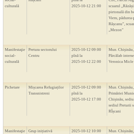
culturală
2025-10-12 21:00
scuarul „Răzăși
pietonală din b
Vieru, pădurea-
Râșcanu”, scua
„Mezon”
Manifestaţie
Pretura sectorului
2025-10-12 09:00
Mun. Chișinău, 
social-
Centru
pînă la
Pârcălab interse
culturală
2025-10-12 22:00
Veronica Micle
Pichetare
Mișcarea Refugiaților
2025-10-12 09:00
Mun. Chișinău, 
Transnistreni
pînă la
Primăriei Muni
2025-10-12 17:00
Chișinău, sedi
sediul Preturii 
RÎșcani
Manifestaţie
Grup inițiativă
2025-10-12 10:00
Mun. Chișinău,