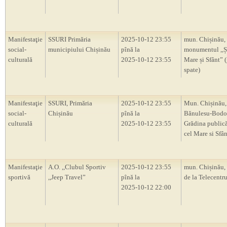
Manifestaţie
SSURI Primăria
2025-10-12 23:55
mun. Chișinău,
social-
municipiului Chișinău
pînă la
monumentul ,,Ș
culturală
2025-10-12 23:55
Mare și Sfânt” 
spate)
Manifestaţie
SSURI, Primăria
2025-10-12 23:55
Mun. Chișinău, 
social-
Chișinău
pînă la
Bănulesu-Bodon
culturală
2025-10-12 23:55
Grădina publică
cel Mare si Sfân
Manifestaţie
A.O. ,,Clubul Sportiv
2025-10-12 23:55
mun. Chișinău,
sportivă
,,Jeep Travel”
pînă la
de la Telecentr
2025-10-12 22:00