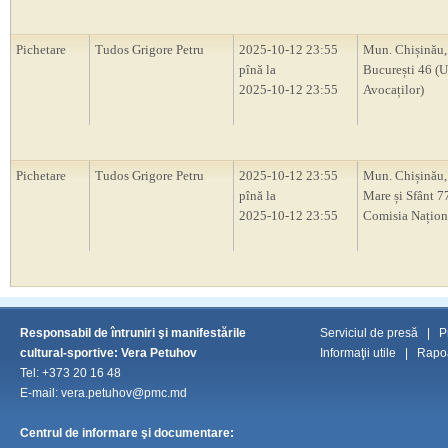
Pichetare
Tudos Grigore Petru
2025-10-12 23:55
Mun. Chișinău, 
pînă la
București 46 (
2025-10-12 23:55
Avocaților)
Pichetare
Tudos Grigore Petru
2025-10-12 23:55
Mun. Chișinău, 
pînă la
Mare și Sfânt 77
2025-10-12 23:55
Comisia Națion
Responsabil de întruniri şi manifestările
Serviciul de presă
|
P
cultural-sportive: Vera Petuhov
Informaţii utile
|
Rapoa
Tel: +373 20 16 48
E-mail: vera.petuhov@pmc.md
Centrul de informare şi documentare: