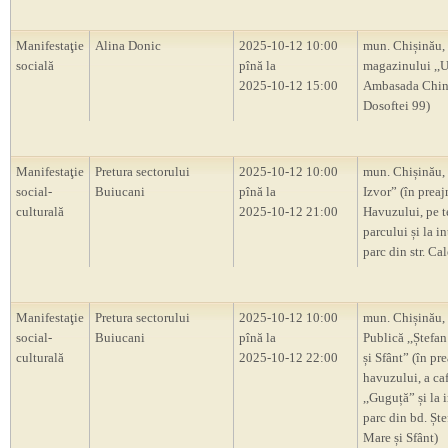
Manifestaţie
Alina Donic
2025-10-12 10:00
mun. Chișinău, 
socială
pînă la
magazinului ,,U
2025-10-12 15:00
Ambasada Chinei
Dosoftei 99)
Manifestaţie
Pretura sectorului
2025-10-12 10:00
mun. Chișinău, 
social-
Buiucani
pînă la
Izvor” (în prea
culturală
2025-10-12 21:00
Havuzului, pe te
parcului și la in
parc din str. Cal
Manifestaţie
Pretura sectorului
2025-10-12 10:00
mun. Chișinău,
social-
Buiucani
pînă la
Publică ,,Ștefa
culturală
2025-10-12 22:00
și Sfânt” (în pr
havuzului, a ca
,,Guguță” și la i
parc din bd. Ște
Mare și Sfânt)