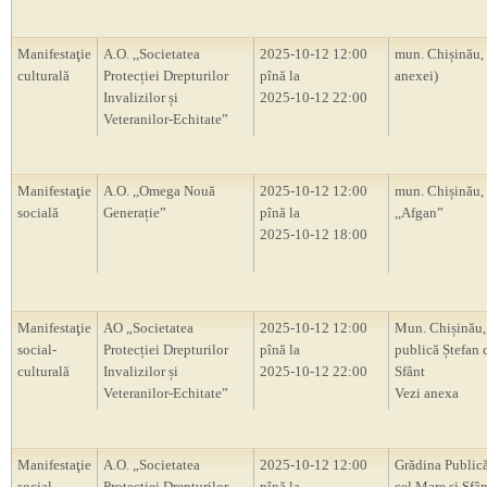
Manifestaţie
A.O. ,,Societatea
2025-10-12 12:00
mun. Chișinău,
culturală
Protecției Drepturilor
pînă la
anexei)
Invalizilor și
2025-10-12 22:00
Veteranilor-Echitate”
Manifestaţie
A.O. ,,Omega Nouă
2025-10-12 12:00
mun. Chișinău, 
socială
Generație”
pînă la
,,Afgan”
2025-10-12 18:00
Manifestaţie
AO „Societatea
2025-10-12 12:00
Mun. Chișinău,
social-
Protecției Drepturilor
pînă la
publică Ștefan 
culturală
Invalizilor și
2025-10-12 22:00
Sfânt
Veteranilor-Echitate”
Vezi anexa
Manifestaţie
A.O. „Societatea
2025-10-12 12:00
Grădina Publică
social-
Protecției Drepturilor
pînă la
cel Mare și Sfân