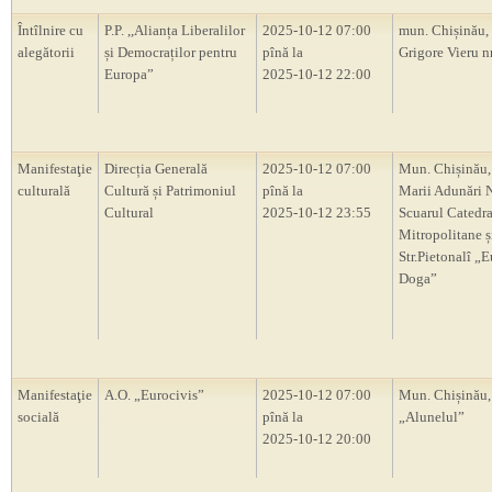
Întîlnire cu
P.P. ,,Alianța Liberalilor
2025-10-12 07:00
mun. Chișinău, 
alegătorii
și Democraților pentru
pînă la
Grigore Vieru nr
Europa”
2025-10-12 22:00
Manifestaţie
Direcția Generală
2025-10-12 07:00
Mun. Chișinău,
culturală
Cultură și Patrimoniul
pînă la
Marii Adunări N
Cultural
2025-10-12 23:55
Scuarul Catedra
Mitropolitane ș
Str.Pietonalî „
Doga”
Manifestaţie
A.O. „Eurocivis”
2025-10-12 07:00
Mun. Chișinău,
socială
pînă la
„Alunelul”
2025-10-12 20:00