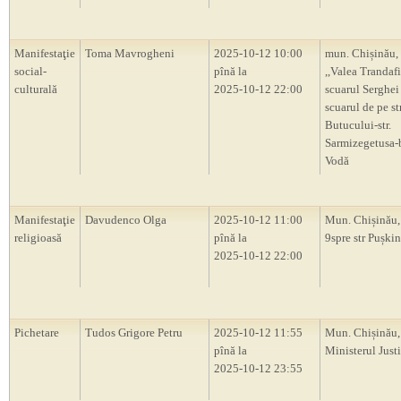
Manifestaţie
Toma Mavrogheni
2025-10-12 10:00
mun. Chișinău, 
social-
pînă la
,,Valea Trandafi
culturală
2025-10-12 22:00
scuarul Serghei
scuarul de pe str
Butucului-str.
Sarmizegetusa-
Vodă
Manifestaţie
Davudenco Olga
2025-10-12 11:00
Mun. Chișinău
religioasă
pînă la
9spre str Pușkin
2025-10-12 22:00
Pichetare
Tudos Grigore Petru
2025-10-12 11:55
Mun. Chișinău,
pînă la
Ministerul Justi
2025-10-12 23:55