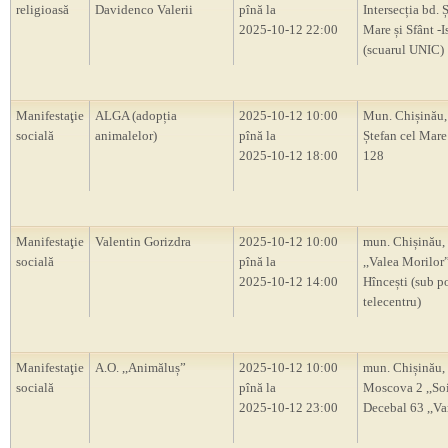
religioasă
Davidenco Valerii
pînă la
Intersecția bd. 
2025-10-12 22:00
Mare și Sfânt -I
(scuarul UNIC)
Manifestaţie
ALGA (adopția
2025-10-12 10:00
Mun. Chișinău,
socială
animalelor)
pînă la
Ștefan cel Mare 
2025-10-12 18:00
128
Manifestaţie
Valentin Gorizdra
2025-10-12 10:00
mun. Chișinău, 
socială
pînă la
,,Valea Morilor”,
2025-10-12 14:00
Hîncești (sub p
telecentru)
Manifestaţie
A.O. ,,Animăluș”
2025-10-12 10:00
mun. Chișinău, 
socială
pînă la
Moscova 2 ,,Soi
2025-10-12 23:00
Decebal 63 ,,Va