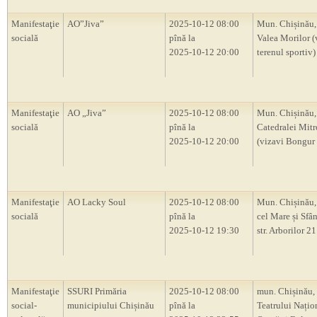
Manifestaţie
AO”Jiva”
2025-10-12 08:00
Mun. Chișinău,
socială
pînă la
Valea Morilor (
2025-10-12 20:00
terenul sportiv)
Manifestaţie
AO „Jiva”
2025-10-12 08:00
Mun. Chișinău,
socială
pînă la
Catedralei Mitr
2025-10-12 20:00
(vizavi Bongur
Manifestaţie
AO Lacky Soul
2025-10-12 08:00
Mun. Chișinău,
socială
pînă la
cel Mare și Sfân
2025-10-12 19:30
str. Arborilor 
Manifestaţie
SSURI Primăria
2025-10-12 08:00
mun. Chișinău,
social-
municipiului Chișinău
pînă la
Teatrului Națio