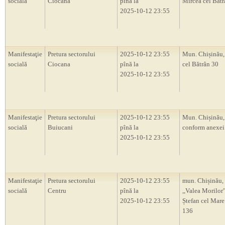
socială
Ciocana
pînă la
Mircea cel Bătr
2025-10-12 23:55
Manifestaţie
Pretura sectorului
2025-10-12 23:55
Mun. Chișinău,
socială
Ciocana
pînă la
cel Bătrân 30
2025-10-12 23:55
Manifestaţie
Pretura sectorului
2025-10-12 23:55
Mun. Chișinău,
socială
Buiucani
pînă la
conform anexei
2025-10-12 23:55
Manifestaţie
Pretura sectorului
2025-10-12 23:55
mun. Chișinău, 
socială
Centru
pînă la
,,Valea Morilor”
2025-10-12 23:55
Ștefan cel Mare 
136