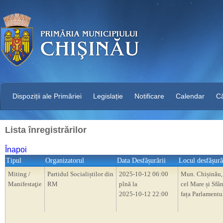
Dispoziții ale Primăriei
Legislație
Notificare
Calendar
C
Lista înregistrărilor
Înapoi
Tipul
Organizatorul
Data Desfășurării
Locul desfășură
Miting /
Partidul Socialiștilor din
2025-10-12 06:00
Mun. Chișinău, 
Manifestaţie
RM
pînă la
cel Mare și Sfân
2025-10-12 22:00
fața Parlament