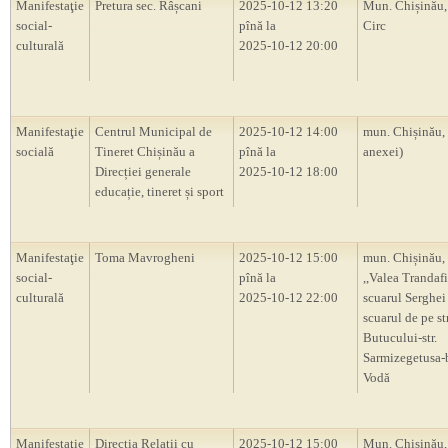
Manifestaţie
Pretura sec. Râșcani
2025-10-12 13:20
Mun. Chișinău,
social-
pînă la
Circ
culturală
2025-10-12 20:00
Manifestaţie
Centrul Municipal de
2025-10-12 14:00
mun. Chișinău,
socială
Tineret Chișinău a
pînă la
anexei)
Direcției generale
2025-10-12 18:00
educație, tineret și sport
Manifestaţie
Toma Mavrogheni
2025-10-12 15:00
mun. Chișinău, 
social-
pînă la
,,Valea Trandafi
culturală
2025-10-12 22:00
scuarul Serghei
scuarul de pe str
Butucului-str.
Sarmizegetusa-
Vodă
Manifestaţie
Direcția Relații cu
2025-10-12 15:00
Mun. Chișinău,