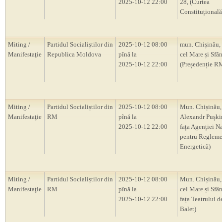
2025-10-12 22:00
28, (Curtea
Constituțional
Miting /
Partidul Socialiștilor din
2025-10-12 08:00
mun. Chișinău, 
Manifestaţie
Republica Moldova
pînă la
cel Mare și Sfâ
2025-10-12 22:00
(Președenție R
Miting /
Partidul Socialiștilor din
2025-10-12 08:00
Mun. Chișinău, 
Manifestaţie
RM
pînă la
Alexandr Pușkin
2025-10-12 22:00
fața Agenției N
pentru Regleme
Energetică)
Miting /
Partidul Socialiștilor din
2025-10-12 08:00
Mun. Chișinău, 
Manifestaţie
RM
pînă la
cel Mare și Sfân
2025-10-12 22:00
fața Teatrului d
Balet)