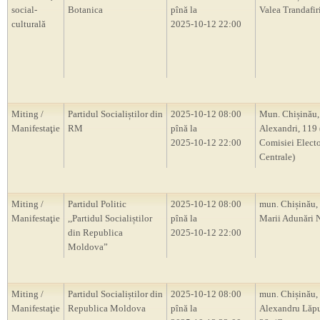
social-
Botanica
pînă la
Valea Trandafir
culturală
2025-10-12 22:00
Miting /
Partidul Socialiștilor din
2025-10-12 08:00
Mun. Chișinău, s
Manifestaţie
RM
pînă la
Alexandri, 119 (
2025-10-12 22:00
Comisiei Electo
Centrale)
Miting /
Partidul Politic
2025-10-12 08:00
mun. Chișinău, 
Manifestaţie
,,Partidul Socialiștilor
pînă la
Marii Adunări 
din Republica
2025-10-12 22:00
Moldova”
Miting /
Partidul Socialiștilor din
2025-10-12 08:00
mun. Chișinău, s
Manifestaţie
Republica Moldova
pînă la
Alexandru Lăp